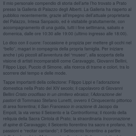
Il mio personale compendio di storia dell’arte l’ho trovato a Prato
presso la Galleria di Palazzo degli Alberti. La Galleria ha riaperto al
pubblico recentemente, grazie all’impegno dell’attuale proprietaria
del Palazzo, Intesa Sanpaolo, ed è visitabile gratuitamente, con
accompagnamento di una guida, tutti i fine settimana, sabato e
domenica, dalle ore 10:30 alle 19:00 (ultimo ingresso alle 18:00).
Lo dico con il cuore: l’occasione è propizia per mettere gli occhi nel
“bello”, magari in compagnia della propria famiglia. Per iniziare
anche i più piccoli all’avventura del “museo”, alla scoperta della
visione di artisti incomparabili come Caravaggio, Giovanni Bellini,
Filippo Lippi, Puccio di Simone, alla ricerca di trame e colori, tra lo
scorrere del tempo e delle mode.
Tappe importanti della collezione: Filippo Lippi e l’adorazione
domestica nella Prato del XIV secolo; il capolavoro di Giovanni
Bellini
Cristo crocifisso in un cimitero ebraico
; l’
Adorazione dei
pastori
di Tommaso Stefano Lunetti, ovvero il Cinquecento pittorico
di area fiorentina; il
San Francesco in orazione
di Jacopo da
Empoli, la via verso il Seicento e la Controriforma; il ricordo della
reliquia della Sacra Cintola di Prato; la straordinaria
Incoronazione
di spine
di Caravaggio; il Seicento fiorentino tra sacro e profano, tra
passioni e “recitar cantando”; il Settecento fiorentino a partire