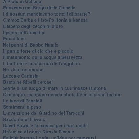
​A Prato in Galleria
​Primavera nel Borgo delle Camelie
I dinosauri mangiavano tortelli di patate?
​Gramoz Burba e l’Iso-Polifonia albanese
L’albero degli zecchini d’oro
​I jeans nell’armadio
Erbadiluce
Nei panni di Babbo Natale
​Il punto forte di ciò che è piccolo
​Il matrimonio delle acque a Seravezza
​Il frattone e la rasatura dell’angolino
​Ho visto un reguso
Lucca e Cartasia
Bambine Ribelli cercasi
Storie di un luogo di mare in cui rinasce la storia
Cioccopoi, mangiare cioccolato fa bene allo spettacolo
​Le lune di Peccioli
​Sentimenti a peso
​L’invenzione del Giardino dei Tarocchi
​Raccontare il lavoro
David Bowie e la musica per i tuoi occhi
Un’amica di nome Ottavia Piccolo
​Felicità Interna Lorda: un’idea per muoversi