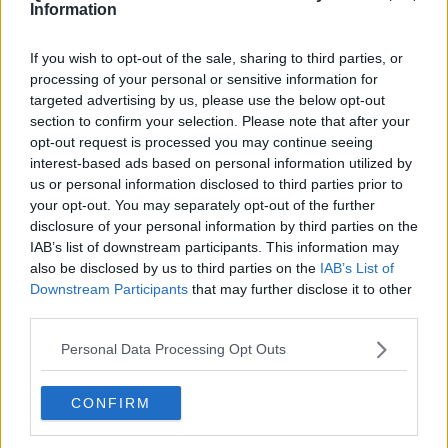
Information
If you wish to opt-out of the sale, sharing to third parties, or
processing of your personal or sensitive information for
targeted advertising by us, please use the below opt-out
Se vuoi leggere le notizie principali della Toscana iscriviti alla
section to confirm your selection. Please note that after your
Newsletter QUInews - ToscanaMedia.
Arriva gratis tutti i giorni
opt-out request is processed you may continue seeing
alle 20:00 direttamente nella tua casella di posta.
interest-based ads based on personal information utilized by
Basta cliccare
QUI
us or personal information disclosed to third parties prior to
your opt-out. You may separately opt-out of the further
Fotogallery
disclosure of your personal information by third parties on the
IAB’s list of downstream participants. This information may
also be disclosed by us to third parties on the
IAB’s List of
Downstream Participants
that may further disclose it to other
third parties.
Personal Data Processing Opt Outs
CONFIRM