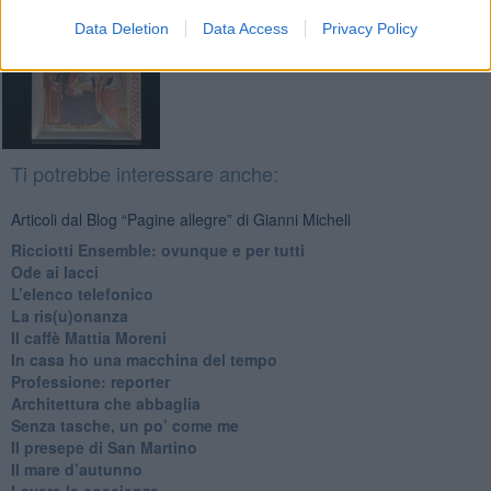
Data Deletion
Data Access
Privacy Policy
Ti potrebbe interessare anche:
Articoli dal Blog “Pagine allegre” di Gianni Micheli
​Ricciotti Ensemble: ovunque e per tutti
Ode ai lacci
​L’elenco telefonico
​La ris(u)onanza
​Il caffè Mattia Moreni
​In casa ho una macchina del tempo
Professione: reporter
Architettura che abbaglia
​Senza tasche, un po’ come me
​Il presepe di San Martino
​Il mare d’autunno