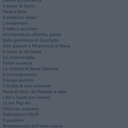
​Lavare la coscienza
​Il pezzo di legno
​Pizza e birra
​Il semaforo rosso
​L’inaspettato
​Il male è zucchero
​Una borraccia olfattiva, grazie
​Della gentilezza di Carofiglio
Arte, piacere e Pinacoteca di Brera
​Il canto di chi trema
La chimeraviglia
​Fatevi scultura
​La violetta di Santa Caterina
​Il contemporaneo
​Il luogo perfetto
​L’incipit di una comunità
Punti di vista: da Palladio a Jaén
​Libri e lapidi per l’estate
​I Love Pop Art
Città con sorpresa
Felicitazioni CCCP
​Il quartiere
​Drammaturgia dell’anno nuovo