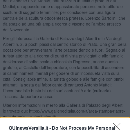
dall’olandese Livio Mehus, naturalizzato in Italia e protetto dai
Medici; un appassionante e appassionato percorso nelle pitture e
sculture di soggetto femminile; per concludere con una figura
centrale della scultura ottocentesca pratese, Lorenzo Bartolini, che
dà spazio ad una più ampia ricerca e visione nell’ambito artistico
del Novecento.
Per gli interessati la Galleria di Palazzo degli Alberti e in Via degli
Alberti n. 2, a pochi passi dal centro storico di Prato. Una gran bella
occasione per attraversare l’arte pratese dentro e fuori. Segnalo al
turista attento alla ricerca di punti di vista privilegiati e alle famiglie
desiderose di salire scale a chiocciola l’ingresso, anche questo
gratuito, al Castello dell’Imperatore, con la possibilità di ascendere
ai camminamenti merlati per godere di un’inconsueta vista sulla
città. Consigliabile infine, al turista goloso e alle famiglie con bimbi
affamati, la sosta dal fabbricante di cantucci Antonio Mattei:
l’inconfondibile busta blu dei suoi cantucci è arte (culinaria)
Toscana da portare a casa.
Ulteriori informazioni in merito alla Galleria di Palazzo degli Alberti
le trovate qui: https://www.gallerieditalia.com/it/area-stampa/riapre-
galleria-palazzo-degli-alberti/.
Gianni Micheli
QUInewsVersilia.it -
Do Not Process My Personal