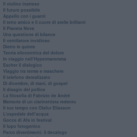
​Il violino inatteso
​Il futuro possibile
​Appello con i guanti
​Il tetto amico e il cuore di stelle brillanti
​Il Pianeta Nove
​Una questione di bilance
​Il ventilatore invidioso
​Dietro le quinte
​Teoria eliocentrica del dolore
In viaggio nell’Hypermaremma
​Escher il dialogico
​Viaggio tra terme e maschere
Il telefono derealizzato
​Di dicembre, di mani, di gospel
​Il disagio del pollice
​La filosofia di Fabrizio de André
Memorie di un clarinettista redento
​Il tuo tempo con Olafur Eliasson
​L’ospedale dell’acqua
​Gocce di Afa in festival
​Il lupo fotogenico
​Parco divertimenti: il decalogo