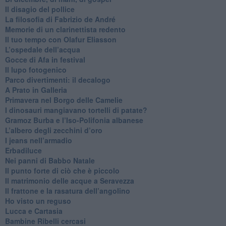
​Il disagio del pollice
​La filosofia di Fabrizio de André
Memorie di un clarinettista redento
​Il tuo tempo con Olafur Eliasson
​L’ospedale dell’acqua
​Gocce di Afa in festival
​Il lupo fotogenico
​Parco divertimenti: il decalogo
​A Prato in Galleria
​Primavera nel Borgo delle Camelie
I dinosauri mangiavano tortelli di patate?
​Gramoz Burba e l’Iso-Polifonia albanese
L’albero degli zecchini d’oro
​I jeans nell’armadio
Erbadiluce
Nei panni di Babbo Natale
​Il punto forte di ciò che è piccolo
​Il matrimonio delle acque a Seravezza
​Il frattone e la rasatura dell’angolino
​Ho visto un reguso
Lucca e Cartasia
Bambine Ribelli cercasi