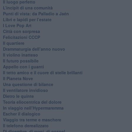
​Il luogo perfetto
​L’incipit di una comunità
Punti di vista: da Palladio a Jaén
​Libri e lapidi per l’estate
​I Love Pop Art
Città con sorpresa
Felicitazioni CCCP
​Il quartiere
​Drammaturgia dell’anno nuovo
​Il violino inatteso
​Il futuro possibile
​Appello con i guanti
​Il tetto amico e il cuore di stelle brillanti
​Il Pianeta Nove
​Una questione di bilance
​Il ventilatore invidioso
​Dietro le quinte
​Teoria eliocentrica del dolore
In viaggio nell’Hypermaremma
​Escher il dialogico
​Viaggio tra terme e maschere
Il telefono derealizzato
​Di dicembre, di mani, di gospel