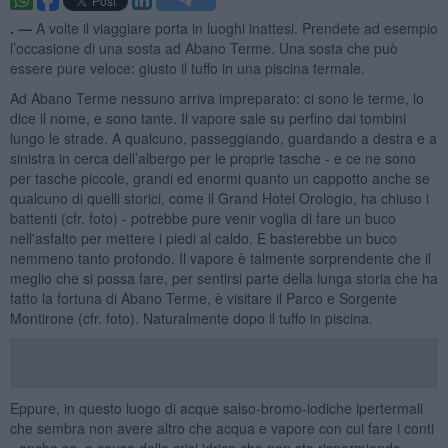
. —
A volte il viaggiare porta in luoghi inattesi. Prendete ad esempio
l’occasione di una sosta ad Abano Terme. Una sosta che può
essere pure veloce: giusto il tuffo in una piscina termale.
Ad Abano Terme nessuno arriva impreparato: ci sono le terme, lo
dice il nome, e sono tante. Il vapore sale su perfino dai tombini
lungo le strade. A qualcuno, passeggiando, guardando a destra e a
sinistra in cerca dell’albergo per le proprie tasche - e ce ne sono
per tasche piccole, grandi ed enormi quanto un cappotto anche se
qualcuno di quelli storici, come il Grand Hotel Orologio, ha chiuso i
battenti (cfr. foto) - potrebbe pure venir voglia di fare un buco
nell'asfalto per mettere i piedi al caldo. E basterebbe un buco
nemmeno tanto profondo. Il vapore è talmente sorprendente che il
meglio che si possa fare, per sentirsi parte della lunga storia che ha
fatto la fortuna di Abano Terme, è visitare il Parco e Sorgente
Montirone (cfr. foto). Naturalmente dopo il tuffo in piscina.
Eppure, in questo luogo di acque salso-bromo-iodiche ipertermali
che sembra non avere altro che acqua e vapore con cui fare i conti
- anche se, a causa della crisi idrica che non sta risparmiando