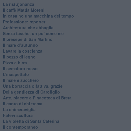
​La ris(u)onanza
​Il caffè Mattia Moreni
​In casa ho una macchina del tempo
Professione: reporter
Architettura che abbaglia
​Senza tasche, un po’ come me
​Il presepe di San Martino
​Il mare d’autunno
​Lavare la coscienza
​Il pezzo di legno
​Pizza e birra
​Il semaforo rosso
​L’inaspettato
​Il male è zucchero
​Una borraccia olfattiva, grazie
​Della gentilezza di Carofiglio
Arte, piacere e Pinacoteca di Brera
​Il canto di chi trema
La chimeraviglia
​Fatevi scultura
​La violetta di Santa Caterina
​Il contemporaneo