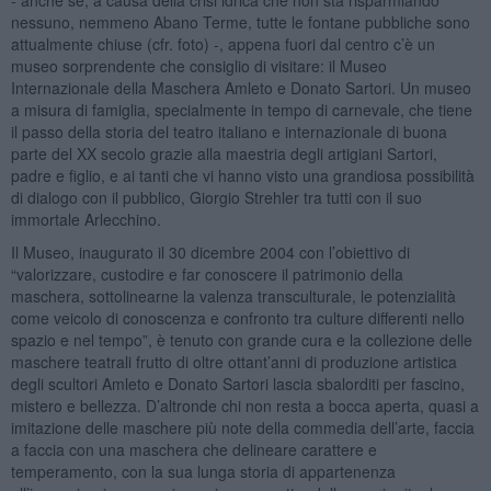
nessuno, nemmeno Abano Terme, tutte le fontane pubbliche sono
attualmente chiuse (cfr. foto) -, appena fuori dal centro c’è un
museo sorprendente che consiglio di visitare: il Museo
Internazionale della Maschera Amleto e Donato Sartori. Un museo
a misura di famiglia, specialmente in tempo di carnevale, che tiene
il passo della storia del teatro italiano e internazionale di buona
parte del XX secolo grazie alla maestria degli artigiani Sartori,
padre e figlio, e ai tanti che vi hanno visto una grandiosa possibilità
di dialogo con il pubblico, Giorgio Strehler tra tutti con il suo
immortale Arlecchino.
Il Museo, inaugurato il 30 dicembre 2004 con l’obiettivo di
“valorizzare, custodire e far conoscere il patrimonio della
maschera, sottolinearne la valenza transculturale, le potenzialità
come veicolo di conoscenza e confronto tra culture differenti nello
spazio e nel tempo”, è tenuto con grande cura e la collezione delle
maschere teatrali frutto di oltre ottant’anni di produzione artistica
degli scultori Amleto e Donato Sartori lascia sbalorditi per fascino,
mistero e bellezza. D’altronde chi non resta a bocca aperta, quasi a
imitazione delle maschere più note della commedia dell’arte, faccia
a faccia con una maschera che delineare carattere e
temperamento, con la sua lunga storia di appartenenza