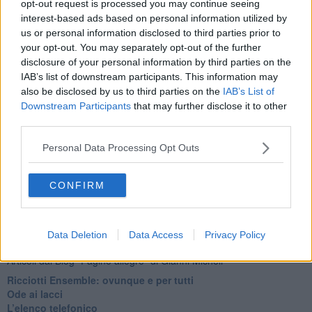
opt-out request is processed you may continue seeing
Basta cliccare
QUI
interest-based ads based on personal information utilized by
us or personal information disclosed to third parties prior to
Fotogallery
your opt-out. You may separately opt-out of the further
disclosure of your personal information by third parties on the
IAB’s list of downstream participants. This information may
also be disclosed by us to third parties on the
IAB’s List of
Downstream Participants
that may further disclose it to other
third parties.
Personal Data Processing Opt Outs
CONFIRM
Ti potrebbe interessare anche:
Data Deletion
Data Access
Privacy Policy
Articoli dal Blog “Pagine allegre” di Gianni Micheli
​Ricciotti Ensemble: ovunque e per tutti
Ode ai lacci
​L’elenco telefonico