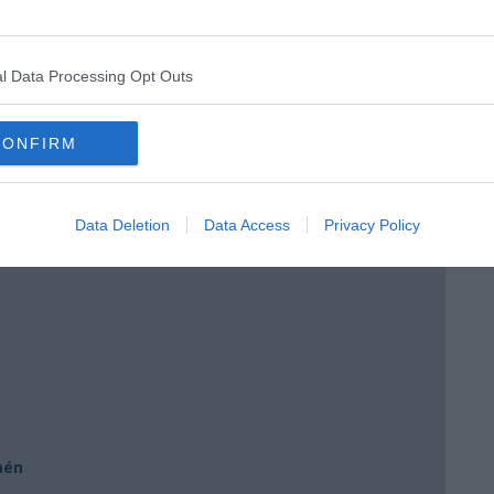
l Data Processing Opt Outs
e
CONFIRM
 Brera
Data Deletion
Data Access
Privacy Policy
Jaén