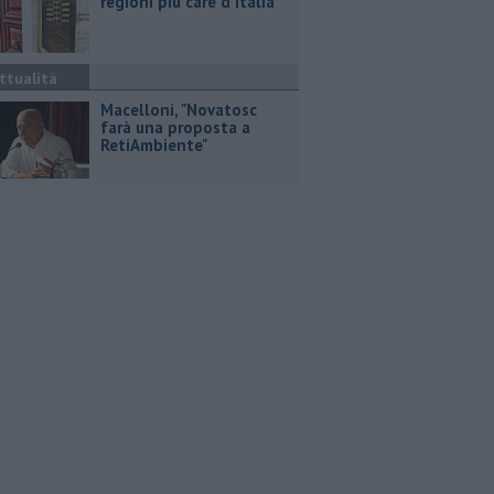
regioni più care d'Italia
ttualità
Macelloni, "Novatosc
farà una proposta a
RetiAmbiente"