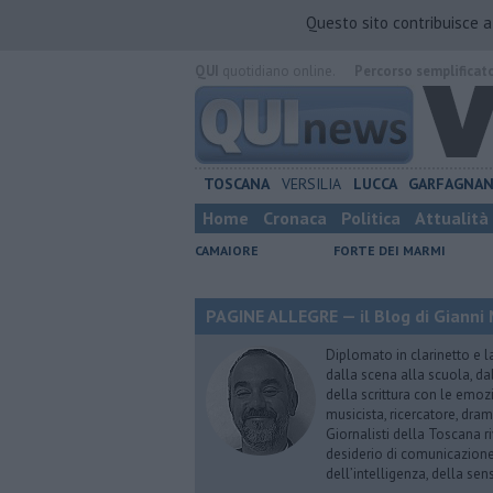
Questo sito contribuisce 
QUI
quotidiano online.
Percorso semplificat
TOSCANA
VERSILIA
LUCCA
GARFAGNA
Home
Cronaca
Politica
Attualità
CAMAIORE
FORTE DEI MARMI
PAGINE ALLEGRE — il Blog di Gianni 
Diplomato in clarinetto e l
dalla scena alla scuola, da
della scrittura con le emozi
musicista, ricercatore, dram
Giornalisti della Toscana r
desiderio di comunicazione i
dell’intelligenza, della sens