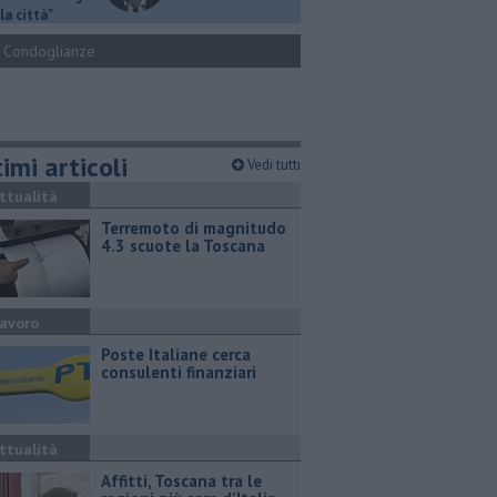
la città"
Condoglianze
imi articoli
Vedi tutti
ttualità
Terremoto di magnitudo
4.3 scuote la Toscana
avoro
Poste Italiane cerca
consulenti finanziari
ttualità
Affitti, Toscana tra le