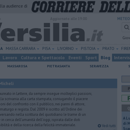
alla audience di
o
Aggiornato alle 19:00
METEO
Gio
NA
MASSA CARRARA
PISA
LIVORNO
PISTOIA
PRATO
FIR
Lavoro
Cultura e Spettacolo
Eventi
Sport
Blog
Intervi
MASSAROSA
PIETRASANTA
SERAVEZZA
Micheli
aureato in Lettere, da sempre insegue molteplici passioni,
lla scrivania alla carta stampata, coniugando il piacere
oni del confronto con il pubblico, nei panni di attore,
Q
maturgo e regista. Dal 2009 è iscritto all’Ordine dei
iversando nella scrittura del quotidiano le trame di un
A L
n cerca dell’umanità dell’oggi, ispirata dalle doti
di 
ibilità e della ricerca della felicità immateriale.
Vedi tutti
Scar