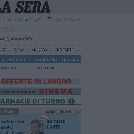
23°
37°
:
VIAREGGIO
QuiNews.net
vedì
06 Agosto 2026
ENZE
SIENA
AREZZO
GROSSETO
ste
Animali
Pubblicità
Contatti
STAZZEMA
VIAREGGIO
ui Blog
di Riccardo Ferrucci
INCONTRI
ucca la mostra
D'ARTE
Marcello
selli “Dialoghi