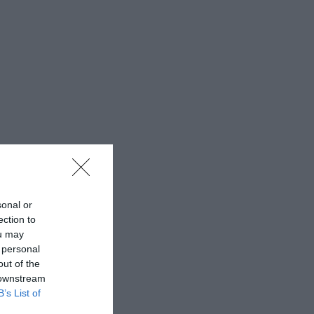
sonal or
ection to
ou may
 personal
out of the
 downstream
B’s List of