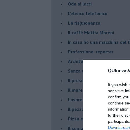
Ode ai lacci
​L’elenco telefonico
​La ris(u)onanza
​Il caffè Mattia Moreni
​In casa ho una macchina del
Professione: reporter
Architettura che abbaglia
​Senza tasche, un po’ come m
QUInewsVer
​Il presepe di San Martino
If you wish 
​Il mare d’autunno
sensitive in
confirm you
​Lavare la coscienza
continue se
​Il pezzo di legno
information 
further disc
​Pizza e birra
participants
Downstream 
​Il semaforo rosso