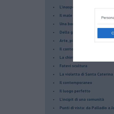
​L’inaspettato
​Il male è zucchero
Persona
​Una borraccia olfattiva, grazi
​Della gentilezza di Carofiglio
Arte, piacere e Pinacoteca di
​Il canto di chi trema
La chimeraviglia
​Fatevi scultura
​La violetta di Santa Caterina
​Il contemporaneo
​Il luogo perfetto
​L’incipit di una comunità
Punti di vista: da Palladio a 