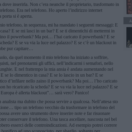
ta dove inserirla. Non c’era neanche il proprietario, trasformato in
elefono. Era nel telefono. Ho aperto l’indirizzo internet
 porta si è aperta.
A
mio telefono, in sequenza, mi ha mandato i seguenti messaggi: E
casa? E se mi lasci in un bar? E se ti dimentichi di mettermi in
 zaino il powerbank? Ma poi… l’hai caricato il powerbank? E se
 scheda? E se va via la luce nel palazzo? E se c’è un blackout in
rebbe pur capitare…
olo, da quel momento il mio telefono ha iniziato a soffrire,
isti, nel prenotarmi gli uffici, nell’indicarmi i semafori, nello
le unghie. E nel frattempo la mia ansia è andata aumentando nel
 se lo dimentico in casa? E se lo lascio in un bar? E se
ntico d’infilare nello zaino il powerbank? Ma poi… l’ho caricato
on ho ricaricato la scheda? E se va via la luce nel palazzo? E se
In Europa è allerta blackout”… sarà vero? Panico!
 analista ma dubito che possa servire a qualcosa. Nell’attesa sto
ione… tipo un telefono vecchio da trasformare in telefono del
possa avere uno strumento dove inserire note e far risuonare
r conservare il telefono. Una tasca ascellare, nascosta nel bel
bero esserci delle controindicazioni. Ad esempio potrei correre
 un bonifico ad uno sconosciuto, per sbaglio, soltanto per