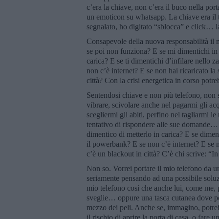
c’era la chiave, non c’era il buco nella por
un emoticon su whatsapp. La chiave era il t
segnalato, ho digitato “sblocca” e click… la
Consapevole della nuova responsabilità il 
se poi non funziona? E se mi dimentichi in 
carica? E se ti dimentichi d’infilare nello
non c’è internet? E se non hai ricaricato la
città? Con la crisi energetica in corso pot
Sentendosi chiave e non più telefono, non s
vibrare, scivolare anche nel pagarmi gli acqu
scegliermi gli abiti, perfino nel tagliarmi 
tentativo di rispondere alle sue domande… E
dimentico di metterlo in carica? E se dime
il powerbank? E se non c’è internet? E se n
c’è un blackout in città? C’è chi scrive: “
Non so. Vorrei portare il mio telefono da un
seriamente pensando ad una possibile soluz
mio telefono così che anche lui, come me, 
sveglie… oppure una tasca cutanea dove pote
mezzo dei peli. Anche se, immagino, potreb
il rischio di aprire la porta di casa, o fare