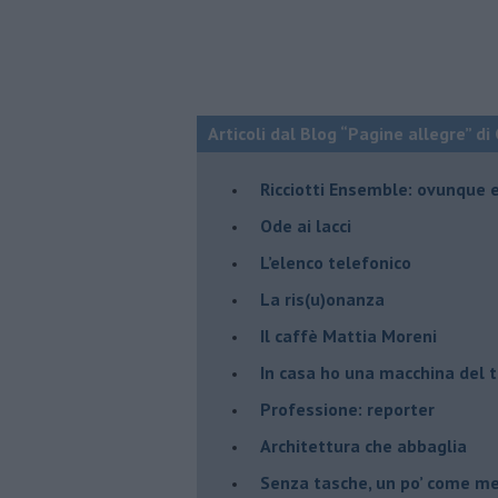
Articoli dal Blog “Pagine allegre” di
​Ricciotti Ensemble: ovunque e
Ode ai lacci
​L’elenco telefonico
​La ris(u)onanza
​Il caffè Mattia Moreni
​In casa ho una macchina del
Professione: reporter
Architettura che abbaglia
​Senza tasche, un po’ come m