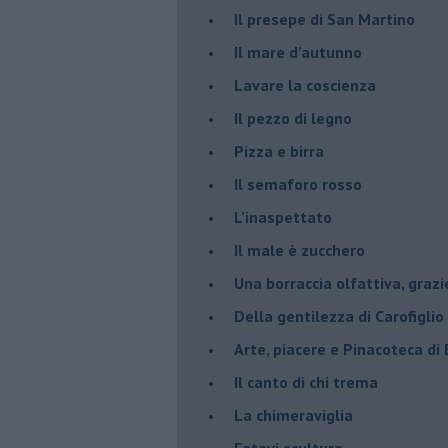
​Il presepe di San Martino
​Il mare d’autunno
​Lavare la coscienza
​Il pezzo di legno
​Pizza e birra
​Il semaforo rosso
​L’inaspettato
​Il male è zucchero
​Una borraccia olfattiva, grazi
​Della gentilezza di Carofiglio
Arte, piacere e Pinacoteca di
​Il canto di chi trema
La chimeraviglia
​Fatevi scultura