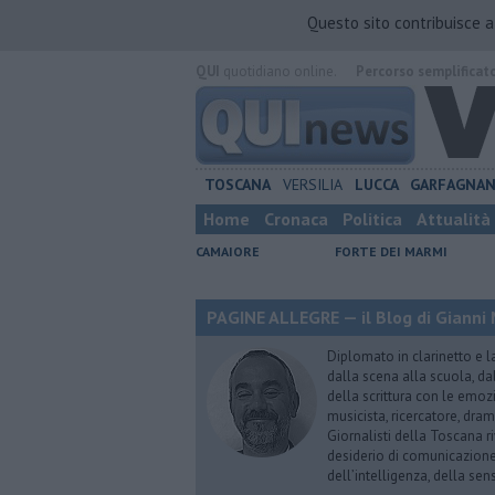
Questo sito contribuisce 
QUI
quotidiano online.
Percorso semplificat
TOSCANA
VERSILIA
LUCCA
GARFAGNA
Home
Cronaca
Politica
Attualità
CAMAIORE
FORTE DEI MARMI
PAGINE ALLEGRE — il Blog di Gianni 
Diplomato in clarinetto e l
dalla scena alla scuola, da
della scrittura con le emozi
musicista, ricercatore, dram
Giornalisti della Toscana r
desiderio di comunicazione i
dell’intelligenza, della sens