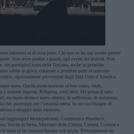
ntisei edizioni) sa di cosa parlo. Chi non ne ha mai sentito parlare
pare. Non serve portare i guanti, agli eventi del festival. Non
e, nei prestigiosi teatri della Toscana, anche se potrebbe
nno subito in gioco, chiamate a prendere parte al concerto
coscenico, rigorosamente provenienti dagli Stati Uniti d’America.
nque siano. Quella partecipazione al loro canto, vitale,
a e insieme risposta. Religiosa, senz’altro. Ma prima di tutto
e, tra mano destra e mano sinistra, di sofferenza, di resistenza,
oria che, purtroppo per l’umanità intera, ha ancora bisogno di
endenza a sfuggire dalla memoria.
ival raggiungerà Montepulciano, Castelfranco Piandiscò,
no, Torrita di Siena, Marciano della Chiana, Carrara, Cortona e
do le mani ce ne saranno dunque non pochi. Personalmente ne