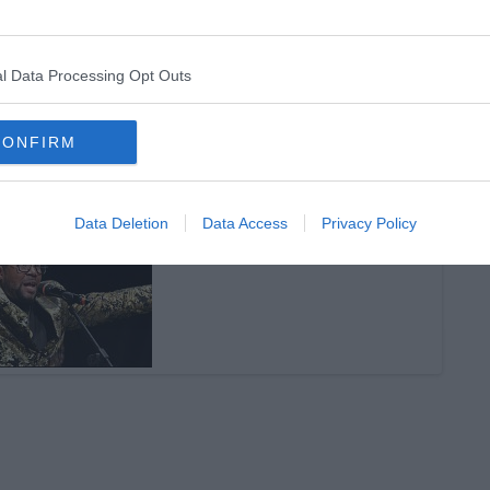
uppo JP & The Soul Voices nell’edizione 2021 del Toscana
l Data Processing Opt Outs
CONFIRM
Data Deletion
Data Access
Privacy Policy