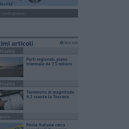
la città"
Condoglianze
imi articoli
Vedi tutti
ttualità
Porti regionali, piano
triennale da 7,5 milioni
ttualità
Terremoto di magnitudo
4.3 scuote la Toscana
avoro
Poste Italiane cerca