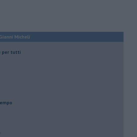
 Gianni Micheli
 per tutti
 tempo
e