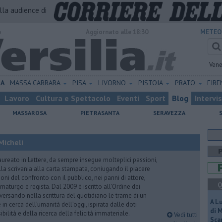
alla audience di
o
Aggiornato alle 18:30
METEO
Vene
NA
MASSA CARRARA
PISA
LIVORNO
PISTOIA
PRATO
FIR
Lavoro
Cultura e Spettacolo
Eventi
Sport
Blog
Intervi
MASSAROSA
PIETRASANTA
SERAVEZZA
Micheli
aureato in Lettere, da sempre insegue molteplici passioni,
lla scrivania alla carta stampata, coniugando il piacere
oni del confronto con il pubblico, nei panni di attore,
Q
maturgo e regista. Dal 2009 è iscritto all’Ordine dei
iversando nella scrittura del quotidiano le trame di un
A L
n cerca dell’umanità dell’oggi, ispirata dalle doti
di 
ibilità e della ricerca della felicità immateriale.
Vedi tutti
Scar