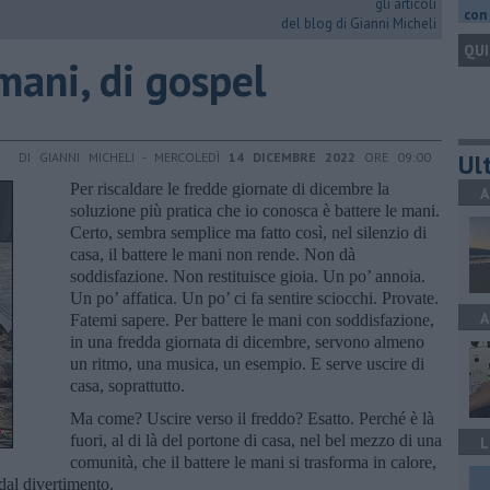
gli articoli
con 
del blog di Gianni Micheli
QUI
 mani, di gospel
Ult
DI GIANNI MICHELI - MERCOLEDÌ
14 DICEMBRE 2022
ORE 09:00
Per riscaldare le fredde giornate di dicembre la
A
soluzione più pratica che io conosca è battere le mani.
Certo, sembra semplice ma fatto così, nel silenzio di
casa, il battere le mani non rende. Non dà
soddisfazione. Non restituisce gioia. Un po’ annoia.
Un po’ affatica. Un po’ ci fa sentire sciocchi. Provate.
A
Fatemi sapere. Per battere le mani con soddisfazione,
in una fredda giornata di dicembre, servono almeno
un ritmo, una musica, un esempio. E serve uscire di
casa, soprattutto.
Ma come? Uscire verso il freddo? Esatto. Perché è là
fuori, al di là del portone di casa, nel bel mezzo di una
L
comunità, che il battere le mani si trasforma in calore,
dal divertimento.