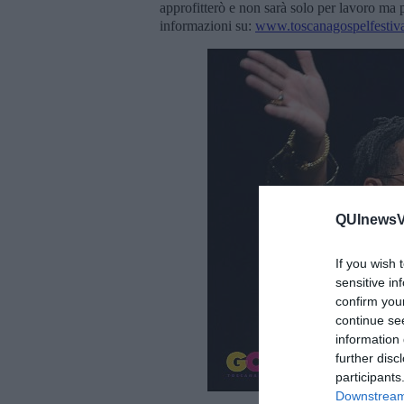
approfitterò e non sarà solo per lavoro ma 
informazioni su:
www.toscanagospelfestiva
QUInewsVer
If you wish 
sensitive in
confirm you
continue se
information 
further disc
participants
Downstream 