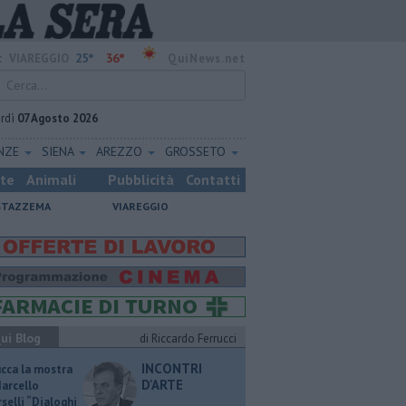
25°
36°
:
VIAREGGIO
QuiNews.net
rdì
07 Agosto 2026
ENZE
SIENA
AREZZO
GROSSETO
ste
Animali
Pubblicità
Contatti
STAZZEMA
VIAREGGIO
ui Blog
di Riccardo Ferrucci
INCONTRI
ucca la mostra
D'ARTE
Marcello
selli “Dialoghi