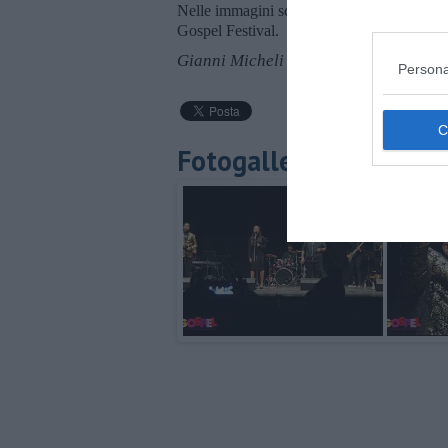
Nelle immagini scatti dal concerto del gr
Gospel Festival.
Gianni Micheli
Persona
Fotogallery