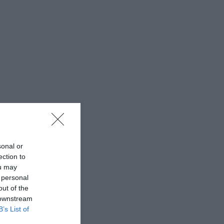
sonal or
ection to
ou may
 personal
out of the
 downstream
B’s List of