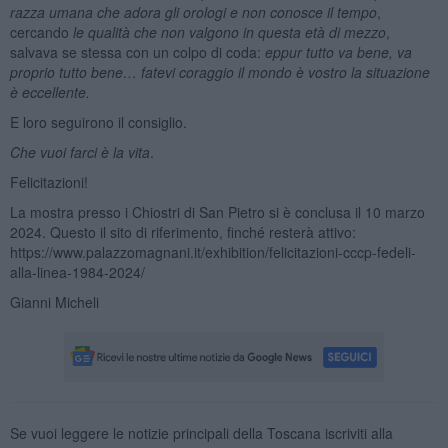
razza umana che adora gli orologi e non conosce il tempo
,
cercando
le qualità che non valgono in questa età di mezzo
,
salvava se stessa con un colpo di coda:
eppur tutto va bene, va
proprio tutto bene… fatevi coraggio il mondo è vostro la situazione
è eccellente.
E loro seguirono il consiglio.
Che vuoi farci è la vita
.
Felicitazioni!
La mostra presso i Chiostri di San Pietro si è conclusa il 10 marzo
2024. Questo il sito di riferimento, finché resterà attivo:
https://www.palazzomagnani.it/exhibition/felicitazioni-cccp-fedeli-
alla-linea-1984-2024/
Gianni Micheli
Se vuoi leggere le notizie principali della Toscana iscriviti alla