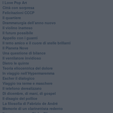
​I Love Pop Art
Città con sorpresa
Felicitazioni CCCP
​Il quartiere
​Drammaturgia dell’anno nuovo
​Il violino inatteso
​Il futuro possibile
​Appello con i guanti
​Il tetto amico e il cuore di stelle brillanti
​Il Pianeta Nove
​Una questione di bilance
​Il ventilatore invidioso
​Dietro le quinte
​Teoria eliocentrica del dolore
In viaggio nell’Hypermaremma
​Escher il dialogico
​Viaggio tra terme e maschere
Il telefono derealizzato
​Di dicembre, di mani, di gospel
​Il disagio del pollice
​La filosofia di Fabrizio de André
Memorie di un clarinettista redento