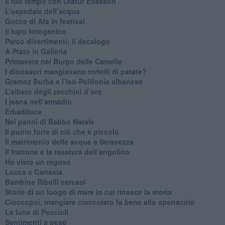
​Il tuo tempo con Olafur Eliasson
​L’ospedale dell’acqua
​Gocce di Afa in festival
​Il lupo fotogenico
​Parco divertimenti: il decalogo
​A Prato in Galleria
​Primavera nel Borgo delle Camelie
I dinosauri mangiavano tortelli di patate?
​Gramoz Burba e l’Iso-Polifonia albanese
L’albero degli zecchini d’oro
​I jeans nell’armadio
Erbadiluce
Nei panni di Babbo Natale
​Il punto forte di ciò che è piccolo
​Il matrimonio delle acque a Seravezza
​Il frattone e la rasatura dell’angolino
​Ho visto un reguso
Lucca e Cartasia
Bambine Ribelli cercasi
Storie di un luogo di mare in cui rinasce la storia
Cioccopoi, mangiare cioccolato fa bene allo spettacolo
​Le lune di Peccioli
​Sentimenti a peso