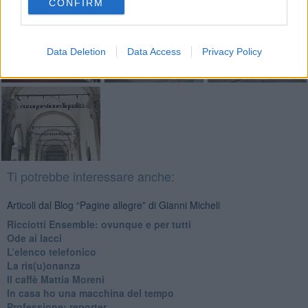
CONFIRM
Data Deletion
Data Access
Privacy Policy
Ti potrebbe interessare anche:
Articoli dal Blog “Pagine allegre” di Gianni Micheli
​Ricciotti Ensemble: ovunque e per tutti
Ode ai lacci
​L’elenco telefonico
​La ris(u)onanza
​Il caffè Mattia Moreni
​In casa ho una macchina del tempo
Professione: reporter