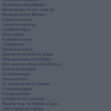
Architettura che abbaglia
​Senza tasche, un po’ come me
​Il presepe di San Martino
​Il mare d’autunno
​Lavare la coscienza
​Il pezzo di legno
​Pizza e birra
​Il semaforo rosso
​L’inaspettato
​Il male è zucchero
​Una borraccia olfattiva, grazie
​Della gentilezza di Carofiglio
Arte, piacere e Pinacoteca di Brera
​Il canto di chi trema
La chimeraviglia
​Fatevi scultura
​La violetta di Santa Caterina
​Il contemporaneo
​Il luogo perfetto
​L’incipit di una comunità
Punti di vista: da Palladio a Jaén
​Libri e lapidi per l’estate