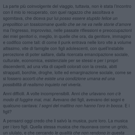
La parte più coinvolgente del viaggio, tuttavia, non è stata l’incontro
con il mio io recuperato, con quel ragazzo che ascoltava e
sgomitava, che diceva pur lui
posso essere stupido felice un
prepolitico un tossicomane quello che se ne va nelle storie d’amore
ma l’ingresso, improvviso, nelle passate riflessioni e preoccupazioni
dei miei genitori o, meglio, in quelle che ora, da genitore, immagino
e codifico come tali: di come il punk entrava nelle loro vite a volume
altissimo, vite di famiglie con figli adolescenti, con quell’instabile
percezione di poter saltare, dalla ricercata emancipazione sociale,
culturale, economica, esistenziale per se stessi e per i propri
discendenti, ad una vita di capelli colorati con la cresta, abiti
strappati, borchie, droghe, lotte ed emarginazione sociale, come se
si fossero accorti
che esiste una condizione umana ed una
possibilità di realismo inquieto nel viverla
.
Anni difficili. A volte incomprensibili. Anni che urlavano
non c’è
modo di fuggire mai, mai
. Avevano dei figli, avevano dei sogni e
qualcuno cantava:
I sogni del mattino non hanno l’oro in bocca
. E i
figli?
A pensarci oggi credo che li salvò la musica, pure loro. La musica
per i loro figli. Quella stessa musica che risuonava come un grido,
un ululato, e che cercando
le qualità che non rendono in questa