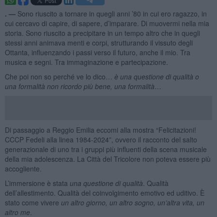
. —
Sono riuscito a tornare in quegli anni ’80 in cui ero ragazzo, in
cui cercavo di capire, di sapere, d’imparare. Di muovermi nella mia
storia. Sono riuscito a precipitare in un tempo altro che in quegli
stessi anni animava menti e corpi, strutturando il vissuto degli
Ottanta, influenzando i passi verso il futuro, anche il mio. Tra
musica e segni. Tra immaginazione e partecipazione.
Che poi non so perché ve lo dico…
è una questione di qualità o
una formalità non ricordo più bene, una formalità
…
Di passaggio a Reggio Emilia eccomi alla mostra “Felicitazioni!
CCCP Fedeli alla linea 1984-2024”, ovvero il racconto del salto
generazionale di uno tra i gruppi più influenti della scena musicale
della mia adolescenza. La Città del Tricolore non poteva essere più
accogliente.
L’immersione è stata
una questione di qualità
. Qualità
dell’allestimento. Qualità del coinvolgimento emotivo ed uditivo. È
stato come vivere
un altro giorno, un altro sogno, un’altra vita, un
altro me
.