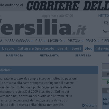
alla audience di
o
Aggiornato alle 07:00
METEO
Dom
NA
MASSA CARRARA
PISA
LIVORNO
PISTOIA
PRATO
FIR
Lavoro
Cultura e Spettacolo
Eventi
Sport
Blog
Intervi
MASSAROSA
PIETRASANTA
SERAVEZZA
Micheli
aureato in Lettere, da sempre insegue molteplici passioni,
lla scrivania alla carta stampata, coniugando il piacere
oni del confronto con il pubblico, nei panni di attore,
Q
maturgo e regista. Dal 2009 è iscritto all’Ordine dei
iversando nella scrittura del quotidiano le trame di un
Mem
n cerca dell’umanità dell’oggi, ispirata dalle doti
big
ibilità e della ricerca della felicità immateriale.
Vedi tutti