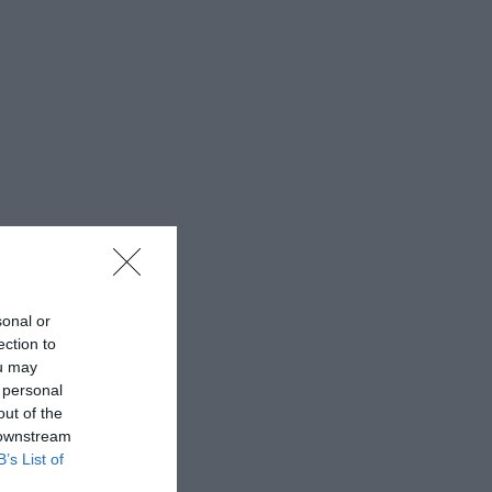
sonal or
ection to
ou may
 personal
out of the
 downstream
B’s List of