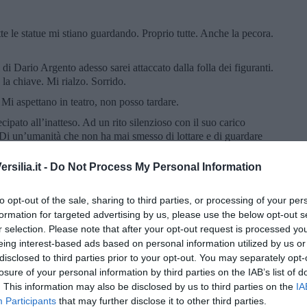
te le statue mi stiano guardando. Proprio tutte. Anche la pecora.
i Dario Argento adesso sarei attaccato dalla folla dei figuranti.
la chiave. Mi rialzo. Sorrido.
. Mi aspettano in teatro, non posso tardare.
ipato all’inatteso. Ad un rito silenzioso con il suo carico
e. Di un’umanità che non ha mai smesso di lottare e di guardare
silia.it -
Do Not Process My Personal Information
 suo presepe. Un presepe da raccontare soprattutto di notte con
e, potresti non essere così solo come pensi.
to opt-out of the sale, sharing to third parties, or processing of your per
torica tradizione del presepe di San Martino - oltre 120 statue a
formation for targeted advertising by us, please use the below opt-out s
i mestieri dell’antica Gubbio - è già in mostra ma sarà pienamente
r selection. Please note that after your opt-out request is processed y
n il bambinello, a quel punto.
eing interest-based ads based on personal information utilized by us or
disclosed to third parties prior to your opt-out. You may separately opt-
losure of your personal information by third parties on the IAB’s list of
. This information may also be disclosed by us to third parties on the
IA
Participants
that may further disclose it to other third parties.