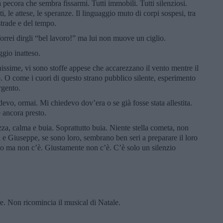
pecora che sembra fissarmi. Tutti immobili. Tutti silenziosi.
i, le attese, le speranze. Il linguaggio muto di corpi sospesi, tra
trade e del tempo.
orrei dirgli “bel lavoro!” ma lui non muove un ciglio.
gio inatteso.
issime, vi sono stoffe appese che accarezzano il vento mentre il
O come i cuori di questo strano pubblico silente, esperimento
rgento.
devo, ormai. Mi chiedevo dov’era o se già fosse stata allestita.
 ancora presto.
azza, calma e buia. Soprattutto buia. Niente stella cometa, non
ia e Giuseppe, se sono loro, sembrano ben seri a preparare il loro
ino ma non c’è. Giustamente non c’è. C’è solo un silenzio
. Non ricomincia il musical di Natale.