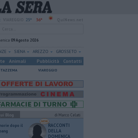
25°
36°
:
VIAREGGIO
QuiNews.net
enica
09 Agosto 2026
ENZE
SIENA
AREZZO
GROSSETO
ste
Animali
Pubblicità
Contatti
STAZZEMA
VIAREGGIO
ui Blog
di Marco Celati
RACCONTI
orie dopo il
DELLA
 bang
DOMENICA