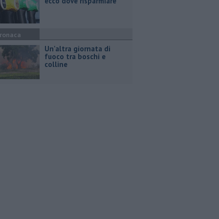
ecco dove risparmiare
ronaca
Un'altra giornata di
fuoco tra boschi e
colline