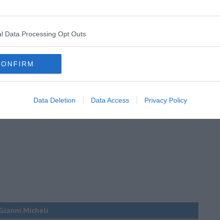
l Data Processing Opt Outs
CONFIRM
Data Deletion
Data Access
Privacy Policy
 Gianni Micheli