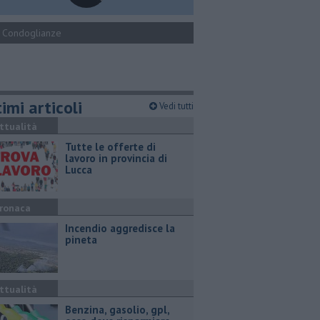
Condoglianze
imi articoli
Vedi tutti
ttualità
​Tutte le offerte di
lavoro in provincia di
Lucca
ronaca
Incendio aggredisce la
pineta
ttualità
​Benzina, gasolio, gpl,