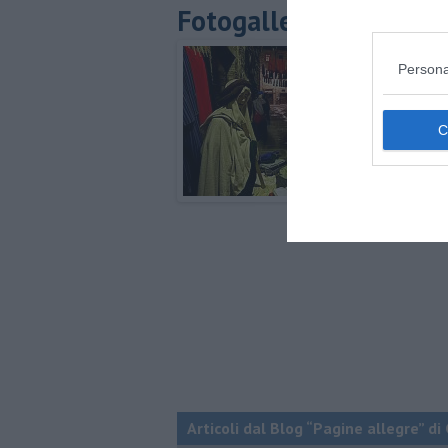
Fotogallery
Persona
Articoli dal Blog “Pagine allegre” di