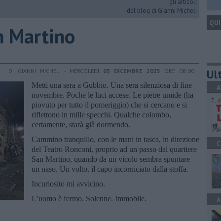
gli articoli
del blog di Gianni Micheli
QUI
an Martino
Ult
DI GIANNI MICHELI - MERCOLEDÌ
03 DICEMBRE 2025
ORE 08:00
Metti una sera a Gubbio. Una sera silenziosa di fine
A
novembre. Poche le luci accese. Le pietre umide (ha
piovuto per tutto il pomeriggio) che si cercano e si
riflettono in mille specchi. Qualche colombo,
certamente, starà già dormendo.
Cammino tranquillo, con le mani in tasca, in direzione
C
del Teatro Ronconi, proprio ad un passo dal quartiere
San Martino, quando da un vicolo sembra spuntare
un naso. Un volto, il capo incorniciato dalla stoffa.
Incuriosito mi avvicino.
L’uomo è fermo. Solenne. Immobile.
A