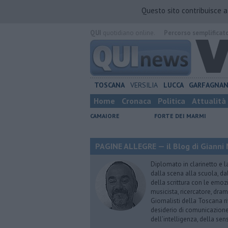
Questo sito contribuisce 
QUI
quotidiano online.
Percorso semplificat
TOSCANA
VERSILIA
LUCCA
GARFAGNA
Home
Cronaca
Politica
Attualità
CAMAIORE
FORTE DEI MARMI
PAGINE ALLEGRE — il Blog di Gianni 
Diplomato in clarinetto e l
dalla scena alla scuola, da
della scrittura con le emozi
musicista, ricercatore, dram
Giornalisti della Toscana r
desiderio di comunicazione i
dell’intelligenza, della sens