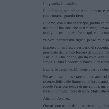
Lo guardo. Lo studio.
È un fornaio, si direbbe. Alto un metro e s
concentrato, sguardo fiero.
L’uomo, con il suo copricapo, pronto ad aff
naturale. Una roba che se ti ci svegli davan
reality in costume. Anche se qui, con la ma
“Dovrei portarci mia figlia”, penso. “Chissà
Immerso in un fresco desiderio di scoperta, 
presidiato dall’antico fornaio di Gubbio, f
Anzi due. Due donne, questa volta, a vende
strada. L’altra è addetta al banco. Serissima
Buone, le castagne. Mi viene quasi da chi
Più avanti sembra sostare un mercante col 
riconoscibile dalle figure con il loro manto 
scuote l’aria con gocce di meraviglia, ma pot
forse di un visto, forse di altro. Maledetta 
Attendo. Avanzo.
Ormai sono ospite dal quartiere ed ogni due 