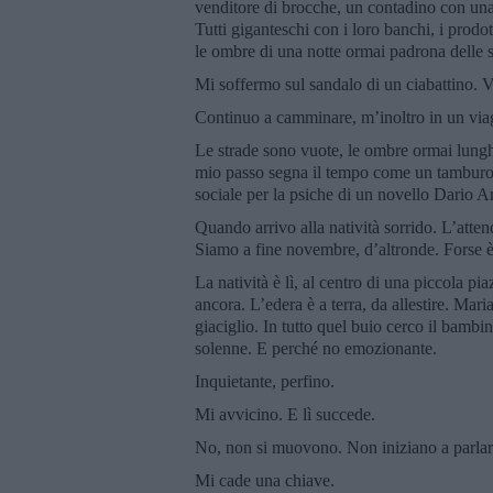
venditore di brocche, un contadino con una 
Tutti giganteschi con i loro banchi, i prodott
le ombre di una notte ormai padrona delle s
Mi soffermo sul sandalo di un ciabattino. V
Continuo a camminare, m’inoltro in un viag
Le strade sono vuote, le ombre ormai lungh
mio passo segna il tempo come un tamburo. 
sociale per la psiche di un novello Dario A
Quando arrivo alla natività sorrido. L’atten
Siamo a fine novembre, d’altronde. Forse è
La natività è lì, al centro di una piccola pi
ancora. L’edera è a terra, da allestire. Mar
giaciglio. In tutto quel buio cerco il bamb
solenne. E perché no emozionante.
Inquietante, perfino.
Mi avvicino. E lì succede.
No, non si muovono. Non iniziano a parlare
Mi cade una chiave.