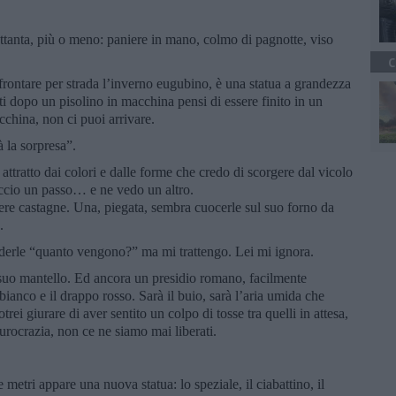
ettanta, più o meno: paniere in mano, colmo di pagnotte, viso
C
rontare per strada l’inverno eugubino, è una statua a grandezza
ti dopo un pisolino in macchina pensi di essere finito in un
cchina, non ci puoi arrivare.
 la sorpresa”.
attratto dai colori e dalle forme che credo di scorgere dal vicolo
accio un passo… e ne vedo un altro.
re castagne. Una, piegata, sembra cuocerle sul suo forno da
.
ederle “quanto vengono?” ma mi trattengo. Lei mi ignora.
suo mantello. Ed ancora un presidio romano, facilmente
bianco e il drappo rosso. Sarà il buio, sarà l’aria umida che
rei giurare di aver sentito un colpo di tosse tra quelli in attesa,
burocrazia, non ce ne siamo mai liberati.
metri appare una nuova statua: lo speziale, il ciabattino, il