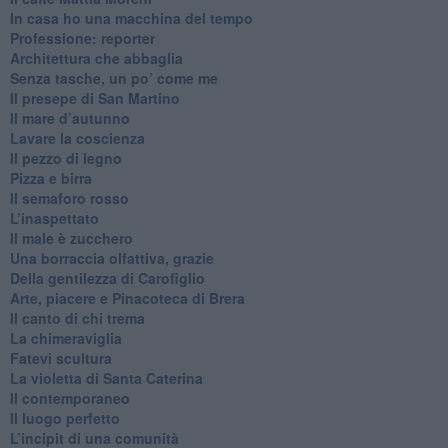
​In casa ho una macchina del tempo
Professione: reporter
Architettura che abbaglia
​Senza tasche, un po’ come me
​Il presepe di San Martino
​Il mare d’autunno
​Lavare la coscienza
​Il pezzo di legno
​Pizza e birra
​Il semaforo rosso
​L’inaspettato
​Il male è zucchero
​Una borraccia olfattiva, grazie
​Della gentilezza di Carofiglio
Arte, piacere e Pinacoteca di Brera
​Il canto di chi trema
La chimeraviglia
​Fatevi scultura
​La violetta di Santa Caterina
​Il contemporaneo
​Il luogo perfetto
​L’incipit di una comunità