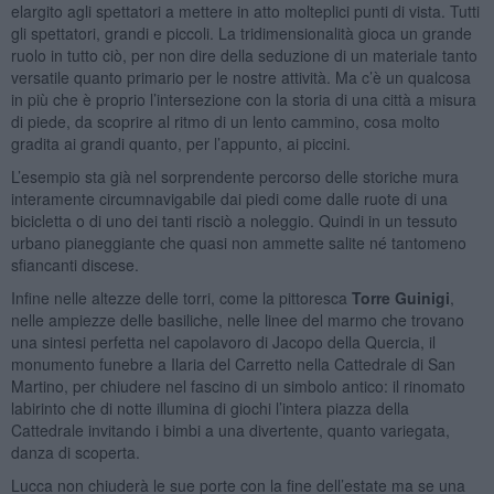
elargito agli spettatori a mettere in atto molteplici punti di vista. Tutti
gli spettatori, grandi e piccoli. La tridimensionalità gioca un grande
ruolo in tutto ciò, per non dire della seduzione di un materiale tanto
versatile quanto primario per le nostre attività. Ma c’è un qualcosa
in più che è proprio l’intersezione con la storia di una città a misura
di piede, da scoprire al ritmo di un lento cammino, cosa molto
gradita ai grandi quanto, per l’appunto, ai piccini.
L’esempio sta già nel sorprendente percorso delle storiche mura
interamente circumnavigabile dai piedi come dalle ruote di una
bicicletta o di uno dei tanti risciò a noleggio. Quindi in un tessuto
urbano pianeggiante che quasi non ammette salite né tantomeno
sfiancanti discese.
Infine nelle altezze delle torri, come la pittoresca
Torre Guinigi
,
nelle ampiezze delle basiliche, nelle linee del marmo che trovano
una sintesi perfetta nel capolavoro di Jacopo della Quercia, il
monumento funebre a Ilaria del Carretto nella Cattedrale di San
Martino, per chiudere nel fascino di un simbolo antico: il rinomato
labirinto che di notte illumina di giochi l’intera piazza della
Cattedrale invitando i bimbi a una divertente, quanto variegata,
danza di scoperta.
Lucca non chiuderà le sue porte con la fine dell’estate ma se una