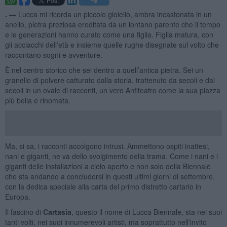
​. —
Lucca mi ricorda un piccolo gioiello, ambra incastonata in un
anello, pietra preziosa ereditata da un lontano parente che il tempo
e le generazioni hanno curato come una figlia. Figlia matura, con
gli acciacchi dell'età e insieme quelle rughe disegnate sul volto che
raccontano sogni e avventure.
È nel centro storico che sei dentro a quell’antica pietra. Sei un
granello di polvere catturato dalla storia, trattenuto da secoli e dai
secoli in un ovale di racconti, un vero Anfiteatro come la sua piazza
più bella e rinomata.
Ma, si sa, i racconti accolgono intrusi. Ammettono ospiti inattesi,
nani e giganti, ne va dello svolgimento della trama. Come i nani e i
giganti delle installazioni a cielo aperto e non solo della Biennale
che sta andando a concludersi in questi ultimi giorni di settembre,
con la dedica speciale alla carta del primo distretto cartario in
Europa.
Il fascino di
Cartasia
, questo il nome di Lucca Biennale, sta nei suoi
tanti volti, nei suoi innumerevoli artisti, ma soprattutto nell’invito