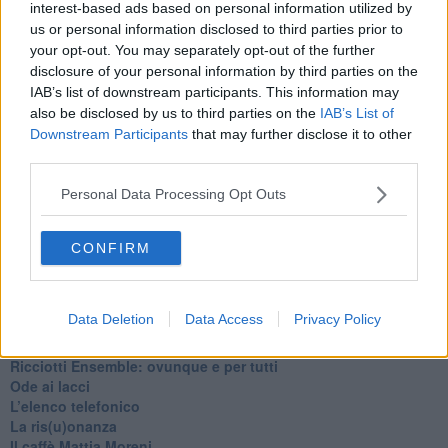
interest-based ads based on personal information utilized by
us or personal information disclosed to third parties prior to
your opt-out. You may separately opt-out of the further
disclosure of your personal information by third parties on the
IAB’s list of downstream participants. This information may
also be disclosed by us to third parties on the
IAB’s List of
Downstream Participants
that may further disclose it to other
third parties.
Personal Data Processing Opt Outs
CONFIRM
Ti potrebbe interessare anche:
Data Deletion
Data Access
Privacy Policy
Articoli dal Blog “Pagine allegre” di Gianni Micheli
​Ricciotti Ensemble: ovunque e per tutti
Ode ai lacci
​L’elenco telefonico
​La ris(u)onanza
​Il caffè Mattia Moreni