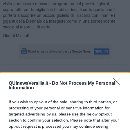
visita può essere messa in programma nei prossimi giorni,
soprattutto per famiglie con bimbi curiosi, è certo quella che li
porterà a scoprire un piccolo gioiello di Toscana con i nani e i
giganti della Biennale da inseguire come in una sorprendente
caccia al tesoro… di carta.
Gianni Micheli
Se vuoi leggere le notizie principali della Toscana iscriviti alla
Newsletter QUInews - ToscanaMedia.
Arriva gratis tutti i giorni
QUInewsVersilia.it -
Do Not Process My Personal
alle 20:00 direttamente nella tua casella di posta.
Information
Basta cliccare
QUI
If you wish to opt-out of the sale, sharing to third parties, or
Fotogallery
processing of your personal or sensitive information for
targeted advertising by us, please use the below opt-out
section to confirm your selection. Please note that after your
opt-out request is processed you may continue seeing