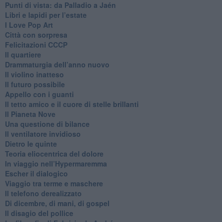
Punti di vista: da Palladio a Jaén
​Libri e lapidi per l’estate
​I Love Pop Art
Città con sorpresa
Felicitazioni CCCP
​Il quartiere
​Drammaturgia dell’anno nuovo
​Il violino inatteso
​Il futuro possibile
​Appello con i guanti
​Il tetto amico e il cuore di stelle brillanti
​Il Pianeta Nove
​Una questione di bilance
​Il ventilatore invidioso
​Dietro le quinte
​Teoria eliocentrica del dolore
In viaggio nell’Hypermaremma
​Escher il dialogico
​Viaggio tra terme e maschere
Il telefono derealizzato
​Di dicembre, di mani, di gospel
​Il disagio del pollice