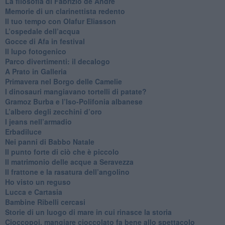
​La filosofia di Fabrizio de André
Memorie di un clarinettista redento
​Il tuo tempo con Olafur Eliasson
​L’ospedale dell’acqua
​Gocce di Afa in festival
​Il lupo fotogenico
​Parco divertimenti: il decalogo
​A Prato in Galleria
​Primavera nel Borgo delle Camelie
I dinosauri mangiavano tortelli di patate?
​Gramoz Burba e l’Iso-Polifonia albanese
L’albero degli zecchini d’oro
​I jeans nell’armadio
Erbadiluce
Nei panni di Babbo Natale
​Il punto forte di ciò che è piccolo
​Il matrimonio delle acque a Seravezza
​Il frattone e la rasatura dell’angolino
​Ho visto un reguso
Lucca e Cartasia
Bambine Ribelli cercasi
Storie di un luogo di mare in cui rinasce la storia
Cioccopoi, mangiare cioccolato fa bene allo spettacolo