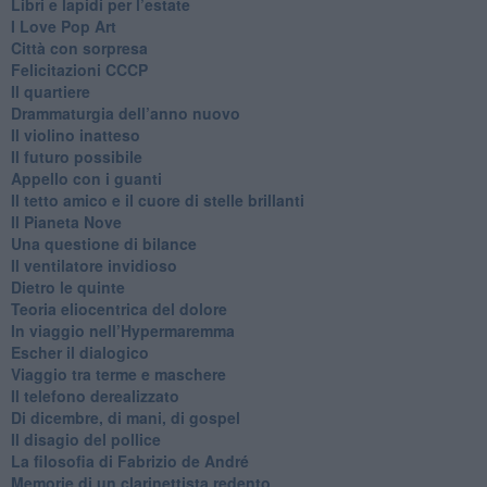
​Libri e lapidi per l’estate
​I Love Pop Art
Città con sorpresa
Felicitazioni CCCP
​Il quartiere
​Drammaturgia dell’anno nuovo
​Il violino inatteso
​Il futuro possibile
​Appello con i guanti
​Il tetto amico e il cuore di stelle brillanti
​Il Pianeta Nove
​Una questione di bilance
​Il ventilatore invidioso
​Dietro le quinte
​Teoria eliocentrica del dolore
In viaggio nell’Hypermaremma
​Escher il dialogico
​Viaggio tra terme e maschere
Il telefono derealizzato
​Di dicembre, di mani, di gospel
​Il disagio del pollice
​La filosofia di Fabrizio de André
Memorie di un clarinettista redento