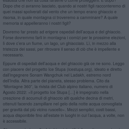
Dopo che ci avranno lasciato, quando ai nostri figli racconteremo di
quei massi spolverati dal vento che un tempo erano ghiaccio e
risorsa, in quale montagna ci troveremo a camminare? A quale
memoria si appelleranno i nostri figli?
Dovremo far presto ad erigere ospedali dell’acqua e del ghiaccio.
Forse dovremmo farli in montagna i comizi per le prossime elezioni,
lì dove c’era un fiume, un lago, un ghiacciaio. Lì, in mezzo alla
tristezza dei sassi, per ritrovare il senso di ciò che è impellente e
necessario.
Eppure di ospedali dell’acqua e del ghiaccio già ce ne sono. Leggo
con piacere del progetto Ice Stupa (icestupa.org), ideato e diretto
dall’ingegnere Sonam Wangchuk nel Ladakh, estremo nord
dell’India. Altra parte del pianeta, stesso problema. Cito da
“Montagne 360”, la rivista del Club alpino italiano, numero di
Agosto 2022: «Il progetto Ice Stupa […] è impegnato nella
creazione di accumuli di ghiaccio alti qualche decina di metri,
ottenuti facendo zampillare nel gelo della notte acqua convogliata
per gravità dal più vicino ruscello». Mezzi semplici, costi bassi,
acqua disponibile fino all’estate in luoghi in cui l’acqua, a volte, non
è accessibile.