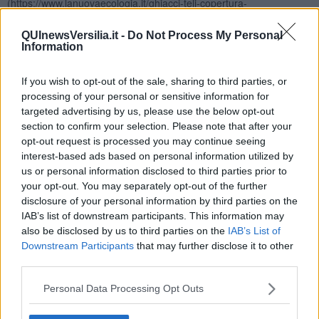
(https://www.lanuovaecologia.it/ghiacci-teli-copertura-
riscaldamento-globale/), «“Raccontare la copertura dei ghiacciai
come una soluzione agli effetti avversi del cambiamento climatico
QUInewsVersilia.it -
Do Not Process My Personal
non è soltanto sbagliato […] ma rischia di creare confusione e
Information
compromettere la sensibilità ambientale che con fatica si è
consolidata negli ultimi anni”. Ovvero, che per frenare gli effetti
If you wish to opt-out of the sale, sharing to third parties, or
della crisi climatica − tra i quali c’è anche il ritiro dei ghiacciai −
processing of your personal or sensitive information for
l’unica strategia da attuare è alleggerire il peso delle attività
targeted advertising by us, please use the below opt-out
antropiche sul pianeta, cambiando radicalmente modelli produttivi e
section to confirm your selection. Please note that after your
di sfruttamento delle risorse, consumi e stili di vita».
opt-out request is processed you may continue seeing
Un cambiamento radicale dei modelli produttivi e di sfruttamento
interest-based ads based on personal information utilized by
delle risorse, consumi e stili di vita? Già… nei giorni del lockdown
us or personal information disclosed to third parties prior to
se ne parlava… mentre la Pianura Padana tornava a respirare
your opt-out. You may separately opt-out of the further
sembrava persino possibile. Ed ora che ho finito di scrivere, invece,
disclosure of your personal information by third parties on the
non piove più.
IAB’s list of downstream participants. This information may
Gianni Micheli
also be disclosed by us to third parties on the
IAB’s List of
Downstream Participants
that may further disclose it to other
third parties.
Personal Data Processing Opt Outs