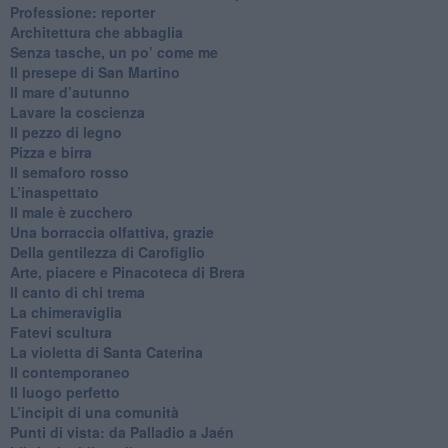
Professione: reporter
Architettura che abbaglia
​Senza tasche, un po’ come me
​Il presepe di San Martino
​Il mare d’autunno
​Lavare la coscienza
​Il pezzo di legno
​Pizza e birra
​Il semaforo rosso
​L’inaspettato
​Il male è zucchero
​Una borraccia olfattiva, grazie
​Della gentilezza di Carofiglio
Arte, piacere e Pinacoteca di Brera
​Il canto di chi trema
La chimeraviglia
​Fatevi scultura
​La violetta di Santa Caterina
​Il contemporaneo
​Il luogo perfetto
​L’incipit di una comunità
Punti di vista: da Palladio a Jaén