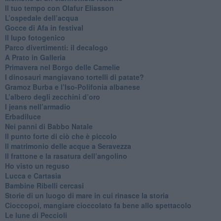
​Il tuo tempo con Olafur Eliasson
​L’ospedale dell’acqua
​Gocce di Afa in festival
​Il lupo fotogenico
​Parco divertimenti: il decalogo
​A Prato in Galleria
​Primavera nel Borgo delle Camelie
I dinosauri mangiavano tortelli di patate?
​Gramoz Burba e l’Iso-Polifonia albanese
L’albero degli zecchini d’oro
​I jeans nell’armadio
Erbadiluce
Nei panni di Babbo Natale
​Il punto forte di ciò che è piccolo
​Il matrimonio delle acque a Seravezza
​Il frattone e la rasatura dell’angolino
​Ho visto un reguso
Lucca e Cartasia
Bambine Ribelli cercasi
Storie di un luogo di mare in cui rinasce la storia
Cioccopoi, mangiare cioccolato fa bene allo spettacolo
​Le lune di Peccioli