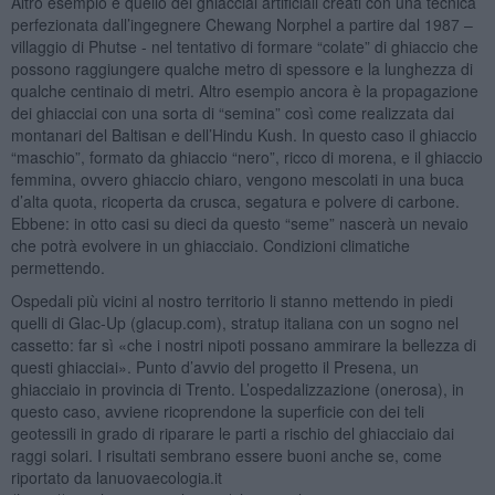
Altro esempio è quello dei ghiacciai artificiali creati con una tecnica
perfezionata dall’ingegnere Chewang Norphel a partire dal 1987 –
villaggio di Phutse - nel tentativo di formare “colate” di ghiaccio che
possono raggiungere qualche metro di spessore e la lunghezza di
qualche centinaio di metri. Altro esempio ancora è la propagazione
dei ghiacciai con una sorta di “semina” così come realizzata dai
montanari del Baltisan e dell’Hindu Kush. In questo caso il ghiaccio
“maschio”, formato da ghiaccio “nero”, ricco di morena, e il ghiaccio
femmina, ovvero ghiaccio chiaro, vengono mescolati in una buca
d’alta quota, ricoperta da crusca, segatura e polvere di carbone.
Ebbene: in otto casi su dieci da questo “seme” nascerà un nevaio
che potrà evolvere in un ghiacciaio. Condizioni climatiche
permettendo.
Ospedali più vicini al nostro territorio li stanno mettendo in piedi
quelli di Glac-Up (glacup.com), stratup italiana con un sogno nel
cassetto: far sì «che i nostri nipoti possano ammirare la bellezza di
questi ghiacciai». Punto d’avvio del progetto il Presena, un
ghiacciaio in provincia di Trento. L’ospedalizzazione (onerosa), in
questo caso, avviene ricoprendone la superficie con dei teli
geotessili in grado di riparare le parti a rischio del ghiacciaio dai
raggi solari. I risultati sembrano essere buoni anche se, come
riportato da lanuovaecologia.it