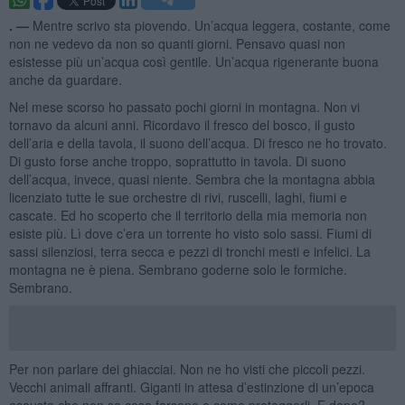
. —
Mentre scrivo sta piovendo. Un’acqua leggera, costante, come
non ne vedevo da non so quanti giorni. Pensavo quasi non
esistesse più un’acqua così gentile. Un’acqua rigenerante buona
anche da guardare.
Nel mese scorso ho passato pochi giorni in montagna. Non vi
tornavo da alcuni anni. Ricordavo il fresco del bosco, il gusto
dell’aria e della tavola, il suono dell’acqua. Di fresco ne ho trovato.
Di gusto forse anche troppo, soprattutto in tavola. Di suono
dell’acqua, invece, quasi niente. Sembra che la montagna abbia
licenziato tutte le sue orchestre di rivi, ruscelli, laghi, fiumi e
cascate. Ed ho scoperto che il territorio della mia memoria non
esiste più. Lì dove c’era un torrente ho visto solo sassi. Fiumi di
sassi silenziosi, terra secca e pezzi di tronchi mesti e infelici. La
montagna ne è piena. Sembrano goderne solo le formiche.
Sembrano.
Per non parlare dei ghiacciai. Non ne ho visti che piccoli pezzi.
Vecchi animali affranti. Giganti in attesa d’estinzione di un’epoca
esausta che non sa cosa farsene o come proteggerli. E dopo?