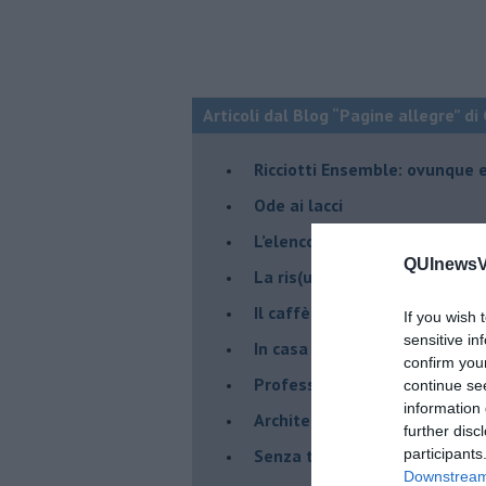
Articoli dal Blog “Pagine allegre” di
​Ricciotti Ensemble: ovunque e
Ode ai lacci
​L’elenco telefonico
QUInewsVer
​La ris(u)onanza
​Il caffè Mattia Moreni
If you wish 
sensitive in
​In casa ho una macchina del
confirm you
Professione: reporter
continue se
information 
Architettura che abbaglia
further disc
​Senza tasche, un po’ come m
participants
Downstream 