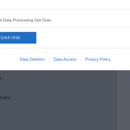
l Data Processing Opt Outs
CONFIRM
Data Deletion
Data Access
Privacy Policy
e
 Brera