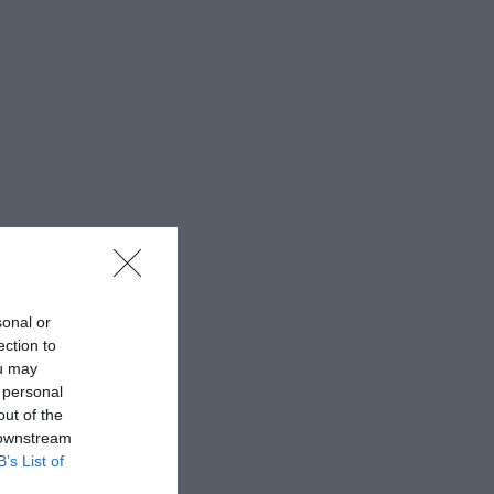
sonal or
ection to
ou may
 personal
out of the
 downstream
B’s List of