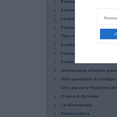
​Il presepe di San Martino
​Il mare d’autunno
​Lavare la coscienza
Persona
​Il pezzo di legno
​Pizza e birra
​Il semaforo rosso
​L’inaspettato
​Il male è zucchero
​Una borraccia olfattiva, grazi
​Della gentilezza di Carofiglio
Arte, piacere e Pinacoteca di
​Il canto di chi trema
La chimeraviglia
​Fatevi scultura