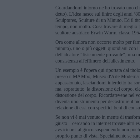
Guardandomi intorno ne ho trovato uno che
detto). L'idea nasce sul finire degli anni
Sculptures, Sculture di un Minuto. Ed il tit
tempo, non molto. Cosa trovare di meglio p
scultore austriaco Erwin Wurm, classe 195
Ora come allora non occorre molto per farne
minuto), uno o più oggetti quotidiani con i 
dell'ideatore "fisicamente provante", una m
consistenza all'effimero dell'allestimento.
Un esempio è l'opera qui riportata dal tit
presso il MAMbo, Museo d'Arte Moderna di 
appassionato, lasciandomi interdetto tra sorri
ma, soprattutto, la distorsione del corpo, el
distorsione del corpo. Ricordatevene nel
diventa uno strumento per decostruire il mo
relazione di essi con specifici beni di con
Se non vi è mai venuto in mente di trasfor
giusto – cercando in internet trovate altr
avvicinarsi al gioco sospendendo non poche c
proprio punto di vista. Specialmente se sare