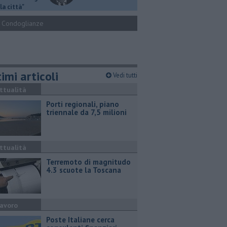
la città"
Condoglianze
imi articoli
Vedi tutti
ttualità
Porti regionali, piano
triennale da 7,5 milioni
ttualità
Terremoto di magnitudo
4.3 scuote la Toscana
avoro
Poste Italiane cerca