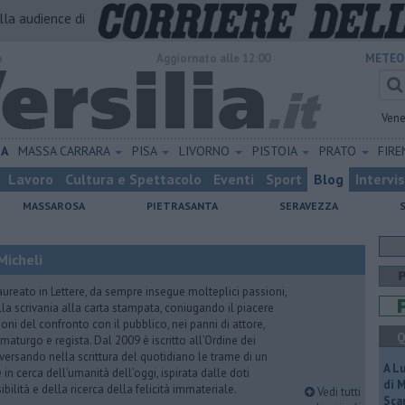
alla audience di
o
Aggiornato alle 12:00
METEO
Vene
NA
MASSA CARRARA
PISA
LIVORNO
PISTOIA
PRATO
FIR
Lavoro
Cultura e Spettacolo
Eventi
Sport
Blog
Intervi
MASSAROSA
PIETRASANTA
SERAVEZZA
Micheli
aureato in Lettere, da sempre insegue molteplici passioni,
lla scrivania alla carta stampata, coniugando il piacere
oni del confronto con il pubblico, nei panni di attore,
Q
maturgo e regista. Dal 2009 è iscritto all’Ordine dei
iversando nella scrittura del quotidiano le trame di un
A L
n cerca dell’umanità dell’oggi, ispirata dalle doti
di 
ibilità e della ricerca della felicità immateriale.
Vedi tutti
Scar