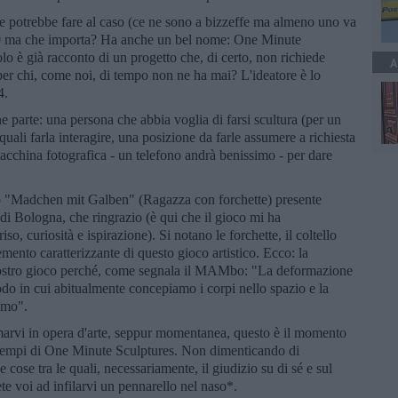
 potrebbe fare al caso (ce ne sono a bizzeffe ma almeno uno va
 ‘80 ma che importa? Ha anche un bel nome: One Minute
olo è già racconto di un progetto che, di certo, non richiede
A
er chi, come noi, di tempo non ne ha mai? L'ideatore è lo
4.
 parte: una persona che abbia voglia di farsi scultura (per un
quali farla interagire, una posizione da farle assumere a richiesta
acchina fotografica - un telefono andrà benissimo - per dare
olo "Madchen mit Galben" (Ragazza con forchette) presente
Bologna, che ringrazio (è qui che il gioco mi ha
so, curiosità e ispirazione). Si notano le forchette, il coltello
emento caratterizzante di questo gioco artistico. Ecco: la
 vostro gioco perché, come segnala il MAMbo: "La deformazione
do in cui abitualmente concepiamo i corpi nello spazio e la
sumo".
marvi in opera d'arte, seppur momentanea, questo è il momento
i esempi di One Minute Sculptures. Non dimenticando di
ose tra le quali, necessariamente, il giudizio su di sé e sul
te voi ad infilarvi un pennarello nel naso*.