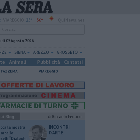
25°
36°
:
VIAREGGIO
QuiNews.net
rdì
07 Agosto 2026
ENZE
SIENA
AREZZO
GROSSETO
ste
Animali
Pubblicità
Contatti
STAZZEMA
VIAREGGIO
ui Blog
di Riccardo Ferrucci
INCONTRI
ucca la mostra
D'ARTE
Marcello
selli “Dialoghi