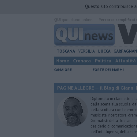
Questo sito contribuisce 
QUI
quotidiano online.
Percorso semplificat
TOSCANA
VERSILIA
LUCCA
GARFAGNA
Home
Cronaca
Politica
Attualità
CAMAIORE
FORTE DEI MARMI
PAGINE ALLEGRE — il Blog di Gianni 
Diplomato in clarinetto e l
dalla scena alla scuola, da
della scrittura con le emozi
musicista, ricercatore, dram
Giornalisti della Toscana r
desiderio di comunicazione i
dell’intelligenza, della sens