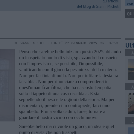
gli articoli
con 
del blog di Gianni Micheli
QUI
Ult
DI GIANNI MICHELI - LUNEDÌ
27 GENNAIO 2025
ORE 07:30
Penso che sarebbe bello iniziare questo 2025 abitando
A
un inaspettato punto di vista, spiazzando il consueto
con l'imprevisto e, se possibile, l'impossibile,
vanificando con il gioco la pesantezza della materia.
Non per far finta di nulla. Non per infilare la testa tra
la sabbia. Non per rinunciare a comprenderci in
A
quest'umanità adiàfora, che ha nascosto l'empatia
sotto il tappeto di una casa riscaldata. E sta
seppellendo il peso e le ragioni della storia. Ma per
disorientarci, prenderci in contropiede, farci uno
sgambetto. E una volta caduti, forse, tornare a
guardare il nostro vicino con occhi nuovi.
L
Sarebbe bello ma ci vuole un gioco, un'idea e quel
punto di vista che non ti aspetti.