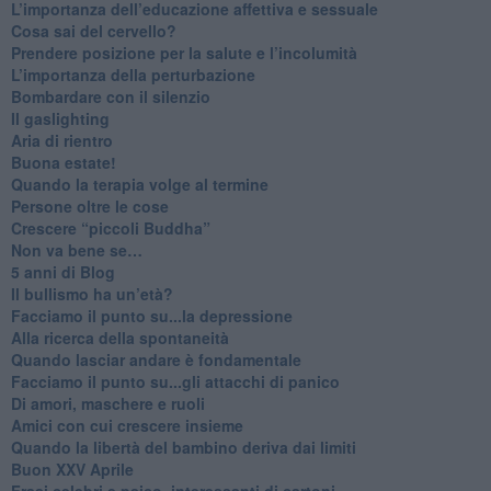
​L’importanza dell’educazione affettiva e sessuale
​Cosa sai del cervello?
Prendere posizione per la salute e l’incolumità
L’importanza della perturbazione
​Bombardare con il silenzio
Il gaslighting
Aria di rientro
Buona estate!
​Quando la terapia volge al termine
​Persone oltre le cose
​Crescere “piccoli Buddha”
Non va bene se…
​5 anni di Blog
​Il bullismo ha un’età?
Facciamo il punto su...la depressione
​Alla ricerca della spontaneità
​Quando lasciar andare è fondamentale
Facciamo il punto su...gli attacchi di panico
Di amori, maschere e ruoli
​Amici con cui crescere insieme
​Quando la libertà del bambino deriva dai limiti
Buon XXV Aprile
​Frasi celebri e psico_interessanti di cartoni