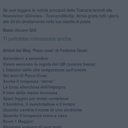
Se vuoi leggere le notizie principali della Toscana iscriviti alla
Newsletter QUInews - ToscanaMedia.
Arriva gratis tutti i giorni
alle 20:00 direttamente nella tua casella di posta.
Basta cliccare
QUI
Ti potrebbe interessare anche:
Articoli dal Blog “Psico-cose” di Federica Giusti
​Arrivederci a settembre
​Vivere secondo la regola del QB (quanto basta)
​L'impatto delle alte temperature sull’umore
Sei anni di Psico-Cose
​Anche il terapeuta “sente”
​La forza silenziosa dell'impegno
​Il mito della madre leonessa
Spazi leggeri per tempi complessi
Il bambino, il marshmallow e il tempo
​Quando cambia il nome di una sindrome
​Quando il terapeuta torna a casa
​Buon 1 Maggio!
Ritornare indietro di vent’anni