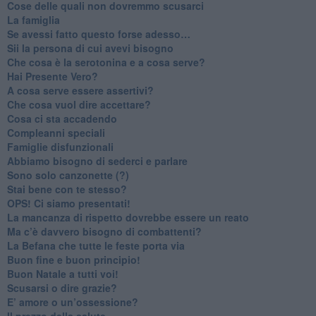
​Cose delle quali non dovremmo scusarci
​La famiglia
​Se avessi fatto questo forse adesso…
​Sii la persona di cui avevi bisogno
Che cosa è la serotonina e a cosa serve?
​Hai Presente Vero?
A cosa serve essere assertivi?
​Che cosa vuol dire accettare?
​Cosa ci sta accadendo
​Compleanni speciali
​Famiglie disfunzionali
​Abbiamo bisogno di sederci e parlare
Sono solo canzonette (?)
​Stai bene con te stesso?
​OPS! Ci siamo presentati!
​La mancanza di rispetto dovrebbe essere un reato
​Ma c’è davvero bisogno di combattenti?
​La Befana che tutte le feste porta via
Buon fine e buon principio!
​Buon Natale a tutti voi!
​Scusarsi o dire grazie?
​E’ amore o un’ossessione?
​Il prezzo della salute