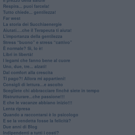
​Respira... puoi farcela!
​Tutto chiede... gentilezza!
​Far west
​La storia dei Succhiaenergie
​Aiutati….che il Terapeuta ti aiuta!
​L’importanza della gentilezza
​Stress “buono” e stress “cattivo”
​È normale? Sì, lo è!
​Libri in libertà!
​I legami che fanno bene al cuore
Uno, due, tre... alzati!​
​Dal comfort alla crescita
​Ti pago?! Allora mi appartieni!​
​Consigli di lettura…e ascolto
​Scegliete chi abbracciare finché siete in tempo
​Ristrutturare...che passione!!!
​E che le vacanze abbiano inizio!!!
​Lenta ripresa
​Quando a raccontarsi è lo psicologo
​E se la vendetta fosse la felicità?
​Due anni di Blog
​Indipendenti a tutti i costi?