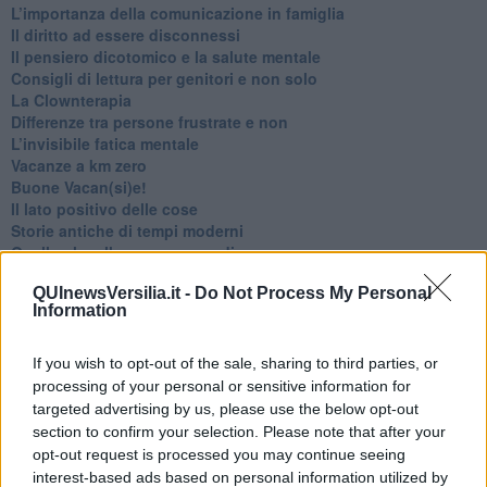
​L’importanza della comunicazione in famiglia
​Il diritto ad essere disconnessi
​Il pensiero dicotomico e la salute mentale
​Consigli di lettura per genitori e non solo
​La Clownterapia
​Differenze tra persone frustrate e non
L’invisibile fatica mentale
Vacanze a km zero
​Buone Vacan(si)e!
​Il lato positivo delle cose
​Storie antiche di tempi moderni
​Quello che alle mamme non dicono
Adultescenza
QUInewsVersilia.it -
Do Not Process My Personal
Homo imbecillis
Information
​4 anni di Blog
Quando il silenzio è aggressivo
​Il passato, questo conosciuto!
If you wish to opt-out of the sale, sharing to third parties, or
​Clima ballerino e sbalzi d’umore
processing of your personal or sensitive information for
La maternità
targeted advertising by us, please use the below opt-out
​L’uomo o l’orso?
section to confirm your selection. Please note that after your
Non hanno un amico a teatro​
opt-out request is processed you may continue seeing
​Tutta una questione di rispetto
interest-based ads based on personal information utilized by