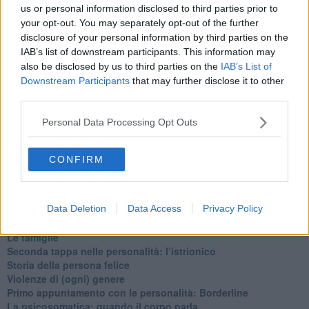
​Cose che ci esauriscono
us or personal information disclosed to third parties prior to
​Vespa che passione!
your opt-out. You may separately opt-out of the further
​Lasciate ai vostri figli il diritto di piangere
disclosure of your personal information by third parties on the
​Parole d’amore regalate al vento
IAB’s list of downstream participants. This information may
​Essere genitori di un adolescente
also be disclosed by us to third parties on the
IAB’s List of
​Saper pazientare
Downstream Participants
that may further disclose it to other
​Giornata del Fiocchetto Lilla
third parties.
​Venerdì emozionalmente sostenibile
Ma ti ascolti?
Personal Data Processing Opt Outs
Contornati di persone che…
Non dare niente per scontato
Che cos’è la dipendenza affettiva?
CONFIRM
Quarta tappa nelle personalità: il narcisista
​Nuovi arrivi!
​Iniziamo l’anno con il piede giusto
Data Deletion
Data Access
Privacy Policy
​Terza tappa nelle personalità: l’antisociale
​Avvicinandoci a Natale 2023
Le famiglie
Seconda tappa nelle personalità: l’istrionico
​Storia della persona felice
Violenze di (ogni) genere
​Primo appuntamento con le personalità: Borderline
La psicosomatica: quando il corpo parla