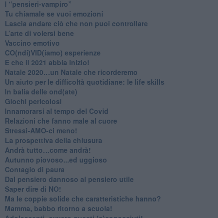
​I “pensieri-vampiro”
​Tu chiamale se vuoi emozioni
​Lascia andare ciò che non puoi controllare
L’arte di volersi bene
​Vaccino emotivo
CO(ndi)VID(iamo) esperienze
​E che il 2021 abbia inizio!
​Natale 2020…un Natale che ricorderemo
Un aiuto per le difficoltà quotidiane: le life skills
​In balia delle ond(ate)
Giochi pericolosi
Innamorarsi al tempo del Covid
​Relazioni che fanno male al cuore
​Stressi-AMO-ci meno!
​La prospettiva della chiusura
​Andrà tutto…come andrà!
Autunno piovoso...ed uggioso
​Contagio di paura
​Dal pensiero dannoso al pensiero utile
​Saper dire di NO!
​Ma le coppie solide che caratteristiche hanno?
​Mamma, babbo ritorno a scuola!
Adolescenti, ovvero questi (s)conosciuti!