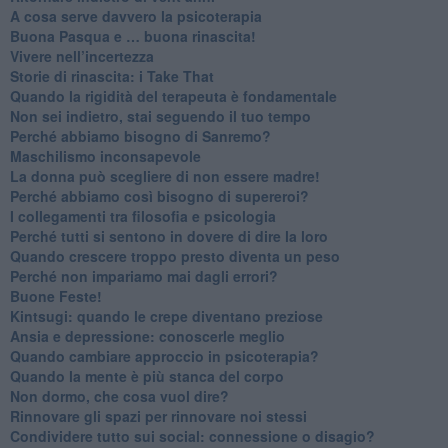
​A cosa serve davvero la psicoterapia
​Buona Pasqua e … buona rinascita!
​Vivere nell’incertezza
​Storie di rinascita: i Take That
​Quando la rigidità del terapeuta è fondamentale
​Non sei indietro, stai seguendo il tuo tempo
​Perché abbiamo bisogno di Sanremo?
​Maschilismo inconsapevole
​La donna può scegliere di non essere madre!
​Perché abbiamo così bisogno di supereroi?
​I collegamenti tra filosofia e psicologia
​Perché tutti si sentono in dovere di dire la loro
​Quando crescere troppo presto diventa un peso
​Perché non impariamo mai dagli errori?
​Buone Feste!
​Kintsugi: quando le crepe diventano preziose
Ansia e depressione: conoscerle meglio
Quando cambiare approccio in psicoterapia?
​Quando la mente è più stanca del corpo
Non dormo, che cosa vuol dire?
​Rinnovare gli spazi per rinnovare noi stessi
​Condividere tutto sui social: connessione o disagio?