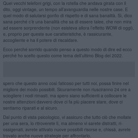
Quei vecchi telefoni grigi, con la rotella che andava girata con il
dito, oggi vintage, un tempo all’avanguardia nelle nostre case. E
quel modo di salutarsi gonfio di rispetto e di sana banalità. Sì, dico
sana perché c’è una banalità che sa di essere talee, che non mira
ad essere sorprendente (non esisteva allora l’effetto WOW di oggi),
e, proprio per queste sue caratteristiche, è rassicurante,
accogliente e ha il potere di riscaldare.
Ecco perché sorrido quando penso a questo modo di dire ed ecco
perché ho scelto questo come tema dell’ultimo Blog del 2022.
spero che questo anno così faticoso per tutti noi, possa finire nel
migliore dei modo possibili. Sicuramente non riusciranno 24 ore a
sciogliere i nodi rimasti, ma spero siano sufficienti a collocare le
nostre attenzioni davvero dove ci fa più piacere stare, dove ci
sentiamo riparati e al sicuro.
Dal punto di vista psicologico, vi assicuro che tutto ciò che mollate
per una sera, lo ritroverete lì, ma almeno vi sarete distratti, ri-
ossigenati, avrete attivato nuove possibili risorse e, chissà, avrete
trovato anche nuove strategie per affrontarlo.