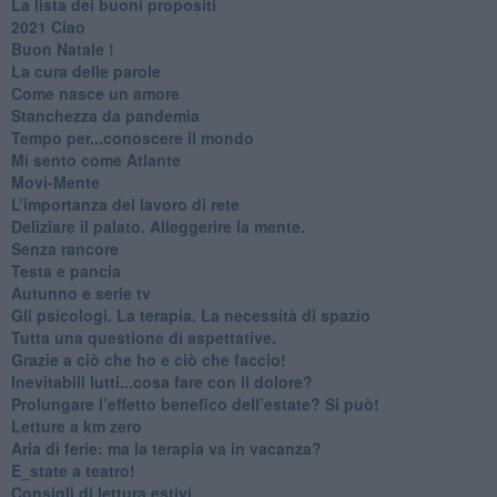
​La lista dei buoni propositi
2021 Ciao
Buon Natale !
​La cura delle parole
​Come nasce un amore
Stanchezza da pandemia
​Tempo per...conoscere il mondo
​Mi sento come Atlante
​Movi-Mente
​L’importanza del lavoro di rete
​Deliziare il palato. Alleggerire la mente.
​Senza rancore
​Testa e pancia
​Autunno e serie tv
​Gli psicologi. La terapia. La necessità di spazio
​Tutta una questione di aspettative.
​Grazie a ciò che ho e ciò che faccio!
​Inevitabili lutti...cosa fare con il dolore?
Prolungare l’effetto benefico dell’estate? Si può!
​Letture a km zero
​Aria di ferie: ma la terapia va in vacanza?
​E_state a teatro!
​Consigli di lettura estivi