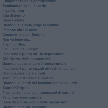
L’importanza della perturbazione
​Bombardare con il silenzio
Il gaslighting
Aria di rientro
Buona estate!
​Quando la terapia volge al termine
​Persone oltre le cose
​Crescere “piccoli Buddha”
Non va bene se…
​5 anni di Blog
​Il bullismo ha un’età?
Facciamo il punto su...la depressione
​Alla ricerca della spontaneità
​Quando lasciar andare è fondamentale
Facciamo il punto su...gli attacchi di panico
Di amori, maschere e ruoli
​Amici con cui crescere insieme
​Quando la libertà del bambino deriva dai limiti
Buon XXV Aprile
​Frasi celebri e psico_interessanti di cartoni
​Panchine rosso sangue
​Cosa dice il tuo corpo della tua mente?
​Quando le parole uccidono