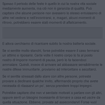
Spesso il periodo delle feste è quello in cui la nostra vita sociale
mediamente aumenta, ma ciò non è garanzia di qualità. Può
capitare che alcune persone non avessero lo stesso entusiasmo di
altre nel vedersi e nell’incontrarsi, e, magari, alcuni momenti di
ritrovo, potrebbero essere stati momenti di affaticamento.
E allora cerchiamo di ricaricare subito la nostra batteria sociale.
Se vi sentite molto stanchi, forse potrebbe essere il caso fermarsi
un attimo e riposarsi. Certe volte il nostro corpo lo fa al posto
nostro di imporre momenti di pausa, però lo fa facendoci
ammalare. Quindi, invece di arrivare ad abbassare sensibilmente le
nostre difese immunitarie, proviamo ad intercettare e ascoltarci.
Se vi sentite stressati dallo stare con altre persone, potreste
provare a declinare qualche invito, affermando proprio che avete
necessita di rilassarvi un po', senza prendere troppi impegni.
Potrebbe capitare che non vi sentiate motivati a parlare con gli altri,
oppure senti un bisogno incessante di tornare a casa ed uscire da
quella situazione. Ebbene, provate ad assecondarvi! Forse vuol