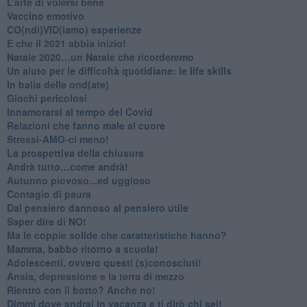
L’arte di volersi bene
​Vaccino emotivo
CO(ndi)VID(iamo) esperienze
​E che il 2021 abbia inizio!
​Natale 2020…un Natale che ricorderemo
Un aiuto per le difficoltà quotidiane: le life skills
​In balia delle ond(ate)
Giochi pericolosi
Innamorarsi al tempo del Covid
​Relazioni che fanno male al cuore
​Stressi-AMO-ci meno!
​La prospettiva della chiusura
​Andrà tutto…come andrà!
Autunno piovoso...ed uggioso
​Contagio di paura
​Dal pensiero dannoso al pensiero utile
​Saper dire di NO!
​Ma le coppie solide che caratteristiche hanno?
​Mamma, babbo ritorno a scuola!
Adolescenti, ovvero questi (s)conosciuti!
Ansia, depressione e la terra di mezzo
​Rientro con il botto? Anche no!
Dimmi dove andrai in vacanza e ti dirò chi sei!