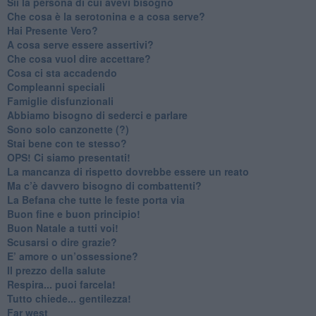
​Sii la persona di cui avevi bisogno
Che cosa è la serotonina e a cosa serve?
​Hai Presente Vero?
A cosa serve essere assertivi?
​Che cosa vuol dire accettare?
​Cosa ci sta accadendo
​Compleanni speciali
​Famiglie disfunzionali
​Abbiamo bisogno di sederci e parlare
Sono solo canzonette (?)
​Stai bene con te stesso?
​OPS! Ci siamo presentati!
​La mancanza di rispetto dovrebbe essere un reato
​Ma c’è davvero bisogno di combattenti?
​La Befana che tutte le feste porta via
Buon fine e buon principio!
​Buon Natale a tutti voi!
​Scusarsi o dire grazie?
​E’ amore o un’ossessione?
​Il prezzo della salute
​Respira... puoi farcela!
​Tutto chiede... gentilezza!
​Far west