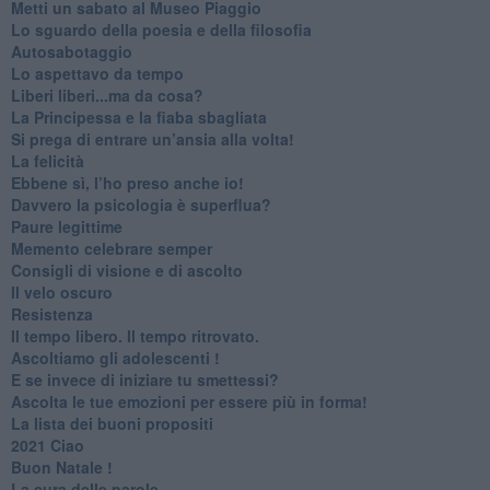
​Metti un sabato al Museo Piaggio
​Lo sguardo della poesia e della filosofia
Autosabotaggio
​Lo aspettavo da tempo
​Liberi liberi...ma da cosa?
​La Principessa e la fiaba sbagliata
Si prega di entrare un’ansia alla volta!
​La felicità
​Ebbene sì, l’ho preso anche io!
​Davvero la psicologia è superflua?
Paure legittime
​Memento celebrare semper
​Consigli di visione e di ascolto
​Il velo oscuro
Resistenza
​Il tempo libero. Il tempo ritrovato.
Ascoltiamo gli adolescenti !
​E se invece di iniziare tu smettessi?
​Ascolta le tue emozioni per essere più in forma!
​La lista dei buoni propositi
2021 Ciao
Buon Natale !
​La cura delle parole