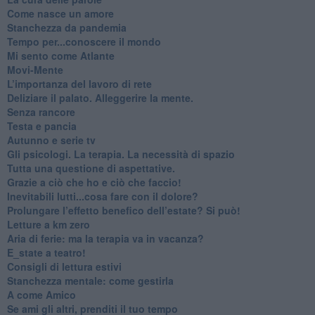
​Come nasce un amore
Stanchezza da pandemia
​Tempo per...conoscere il mondo
​Mi sento come Atlante
​Movi-Mente
​L’importanza del lavoro di rete
​Deliziare il palato. Alleggerire la mente.
​Senza rancore
​Testa e pancia
​Autunno e serie tv
​Gli psicologi. La terapia. La necessità di spazio
​Tutta una questione di aspettative.
​Grazie a ciò che ho e ciò che faccio!
​Inevitabili lutti...cosa fare con il dolore?
Prolungare l’effetto benefico dell’estate? Si può!
​Letture a km zero
​Aria di ferie: ma la terapia va in vacanza?
​E_state a teatro!
​Consigli di lettura estivi
​Stanchezza mentale: come gestirla
​A come Amico
​Se ami gli altri, prenditi il tuo tempo