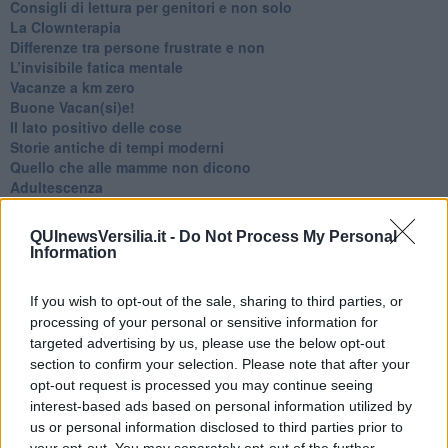
​Consigli di lettura per genitori e non solo
​La Clownterapia
​Differenze tra persone frustrate e non
L’invisibile fatica mentale
Vacanze a km zero
​Buone Vacan(si)e!
​Il lato positivo delle cose
​Storie antiche di tempi moderni
​Quello che alle mamme non dicono
Adultescenza
Homo imbecillis
​4 anni di Blog
QUInewsVersilia.it -
Do Not Process My Personal
Quando il silenzio è aggressivo
Information
​Il passato, questo conosciuto!
​Clima ballerino e sbalzi d’umore
If you wish to opt-out of the sale, sharing to third parties, or
La maternità
processing of your personal or sensitive information for
​L’uomo o l’orso?
targeted advertising by us, please use the below opt-out
Non hanno un amico a teatro​
section to confirm your selection. Please note that after your
​Tutta una questione di rispetto
​Cose che ci esauriscono
opt-out request is processed you may continue seeing
​Vespa che passione!
interest-based ads based on personal information utilized by
​Lasciate ai vostri figli il diritto di piangere
us or personal information disclosed to third parties prior to
​Parole d’amore regalate al vento