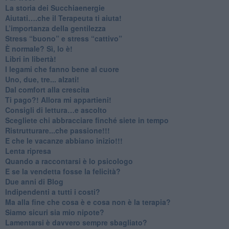
​La storia dei Succhiaenergie
​Aiutati….che il Terapeuta ti aiuta!
​L’importanza della gentilezza
​Stress “buono” e stress “cattivo”
​È normale? Sì, lo è!
​Libri in libertà!
​I legami che fanno bene al cuore
Uno, due, tre... alzati!​
​Dal comfort alla crescita
​Ti pago?! Allora mi appartieni!​
​Consigli di lettura…e ascolto
​Scegliete chi abbracciare finché siete in tempo
​Ristrutturare...che passione!!!
​E che le vacanze abbiano inizio!!!
​Lenta ripresa
​Quando a raccontarsi è lo psicologo
​E se la vendetta fosse la felicità?
​Due anni di Blog
​Indipendenti a tutti i costi?
​Ma alla fine che cosa è e cosa non è la terapia?
​Siamo sicuri sia mio nipote?
​Lamentarsi è davvero sempre sbagliato?