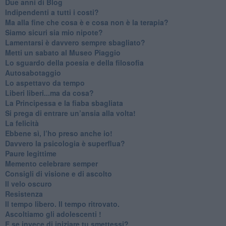
​Due anni di Blog
​Indipendenti a tutti i costi?
​Ma alla fine che cosa è e cosa non è la terapia?
​Siamo sicuri sia mio nipote?
​Lamentarsi è davvero sempre sbagliato?
​Metti un sabato al Museo Piaggio
​Lo sguardo della poesia e della filosofia
Autosabotaggio
​Lo aspettavo da tempo
​Liberi liberi...ma da cosa?
​La Principessa e la fiaba sbagliata
Si prega di entrare un’ansia alla volta!
​La felicità
​Ebbene sì, l’ho preso anche io!
​Davvero la psicologia è superflua?
Paure legittime
​Memento celebrare semper
​Consigli di visione e di ascolto
​Il velo oscuro
Resistenza
​Il tempo libero. Il tempo ritrovato.
Ascoltiamo gli adolescenti !
​E se invece di iniziare tu smettessi?