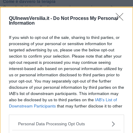
Come è davvero la terapia
Quando il diritto alla disconnessione non viene accolto
​L’importanza della comunicazione in famiglia
QUInewsVersilia.it -
Do Not Process My Personal
​Il diritto ad essere disconnessi
Information
​Il pensiero dicotomico e la salute mentale
​Consigli di lettura per genitori e non solo
​La Clownterapia
If you wish to opt-out of the sale, sharing to third parties, or
​Differenze tra persone frustrate e non
processing of your personal or sensitive information for
L’invisibile fatica mentale
targeted advertising by us, please use the below opt-out
Vacanze a km zero
section to confirm your selection. Please note that after your
​Buone Vacan(si)e!
opt-out request is processed you may continue seeing
​Il lato positivo delle cose
interest-based ads based on personal information utilized by
​Storie antiche di tempi moderni
us or personal information disclosed to third parties prior to
​Quello che alle mamme non dicono
your opt-out. You may separately opt-out of the further
Adultescenza
disclosure of your personal information by third parties on the
Homo imbecillis
IAB’s list of downstream participants. This information may
​4 anni di Blog
also be disclosed by us to third parties on the
IAB’s List of
Quando il silenzio è aggressivo
Downstream Participants
that may further disclose it to other
​Il passato, questo conosciuto!
third parties.
​Clima ballerino e sbalzi d’umore
La maternità
Personal Data Processing Opt Outs
​L’uomo o l’orso?
Non hanno un amico a teatro​