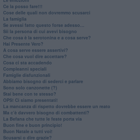
​Ce la posso fare!!!
​Cose delle quali non dovremmo scusarci
​La famiglia
​Se avessi fatto questo forse adesso…
​Sii la persona di cui avevi bisogno
Che cosa è la serotonina e a cosa serve?
​Hai Presente Vero?
A cosa serve essere assertivi?
​Che cosa vuol dire accettare?
​Cosa ci sta accadendo
​Compleanni speciali
​Famiglie disfunzionali
​Abbiamo bisogno di sederci e parlare
Sono solo canzonette (?)
​Stai bene con te stesso?
​OPS! Ci siamo presentati!
​La mancanza di rispetto dovrebbe essere un reato
​Ma c’è davvero bisogno di combattenti?
​La Befana che tutte le feste porta via
Buon fine e buon principio!
​Buon Natale a tutti voi!
​Scusarsi o dire grazie?