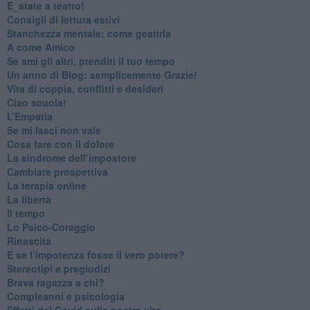
​E_state a teatro!
​Consigli di lettura estivi
​Stanchezza mentale: come gestirla
​A come Amico
​Se ami gli altri, prenditi il tuo tempo
​Un anno di Blog: semplicemente Grazie!
​Vita di coppia, conflitti e desideri
​Ciao scuola!
​L’Empatia
​Se mi lasci non vale
Cosa fare con il dolore
​La sindrome dell’impostore
​Cambiare prospettiva
La terapia online
La libertà
​Il tempo
​Lo Psico-Coraggio
Rinascita
​E se l’impotenza fosse il vero potere?
Stereotipi e pregiudizi
​Brava ragazza a chi?
​Compleanni e psicologia
Effetti del Covid sulla nostra vita