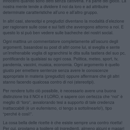
innocenti quando sono detti senza cattiveria. Fa parte del gioco. La
nostra mente tende a dividere il noi da loro e ad attribuire
determinate caratteristiche all’uno e all’altro gruppo.
In altri casi, stereotipi e pregiudizi diventano la modalità d’elezione
per ragionare sulle cose e sui fatti che avvengono attorno a noi. E
questo lo si può ben vedere sulle bacheche dei nostri social.
Ogni mattina un commentatore completamente all’oscuro degli
argomenti, basandosi su post di altri come lui, si sveglia e sente
un’irrefrenabile voglia di sgranchirsi le dita sulla tastiera del suo pc,
pontificando la qualsiasi su ogni cosa. Politica, meteo, sport, tv,
pandemia, vaccini, musica, economia. Ogni argomento è quello
giusto per emettere sentenze senza avere le conoscenze
appropriate in materia (pregiudizi) oppure affermare che gli altri
stanno facendo qualcosa contro di noi (stereotipi).
Per rendere tutto ciò possibile, è necessario avere una buona
distinzione tra il NOI e il LORO, e sapere con certezza che “noi” è
meglio di “loro”, avvalorando tesi a supporto di tale credenza
inattaccabili (è un eufemismo, ci tengo a sottolinearlo!), tipo
“perché è così!”.
La cosa bella delle ricette è che esiste sempre una contro ricetta!
Per cui, proviamo a togliere gli ingredienti, almeno alcuni e magari