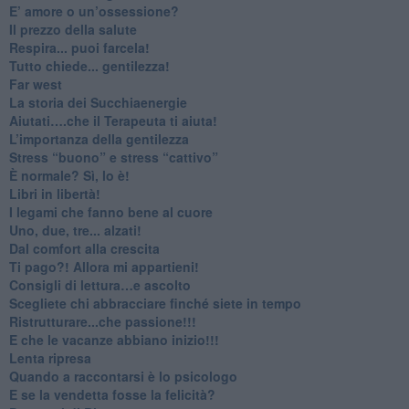
​E’ amore o un’ossessione?
​Il prezzo della salute
​Respira... puoi farcela!
​Tutto chiede... gentilezza!
​Far west
​La storia dei Succhiaenergie
​Aiutati….che il Terapeuta ti aiuta!
​L’importanza della gentilezza
​Stress “buono” e stress “cattivo”
​È normale? Sì, lo è!
​Libri in libertà!
​I legami che fanno bene al cuore
Uno, due, tre... alzati!​
​Dal comfort alla crescita
​Ti pago?! Allora mi appartieni!​
​Consigli di lettura…e ascolto
​Scegliete chi abbracciare finché siete in tempo
​Ristrutturare...che passione!!!
​E che le vacanze abbiano inizio!!!
​Lenta ripresa
​Quando a raccontarsi è lo psicologo
​E se la vendetta fosse la felicità?