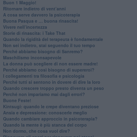
​Buon 1 Maggio!
Ritornare indietro di vent’anni
​A cosa serve davvero la psicoterapia
​Buona Pasqua e … buona rinascita!
​Vivere nell’incertezza
​Storie di rinascita: i Take That
​Quando la rigidità del terapeuta è fondamentale
​Non sei indietro, stai seguendo il tuo tempo
​Perché abbiamo bisogno di Sanremo?
​Maschilismo inconsapevole
​La donna può scegliere di non essere madre!
​Perché abbiamo così bisogno di supereroi?
​I collegamenti tra filosofia e psicologia
​Perché tutti si sentono in dovere di dire la loro
​Quando crescere troppo presto diventa un peso
​Perché non impariamo mai dagli errori?
​Buone Feste!
​Kintsugi: quando le crepe diventano preziose
Ansia e depressione: conoscerle meglio
Quando cambiare approccio in psicoterapia?
​Quando la mente è più stanca del corpo
Non dormo, che cosa vuol dire?
​Rinnovare gli spazi per rinnovare noi stessi