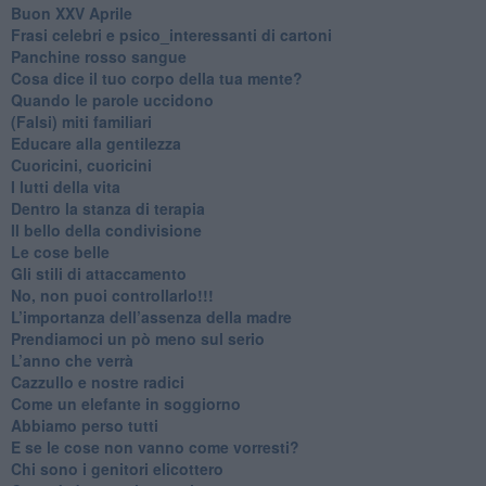
Buon XXV Aprile
​Frasi celebri e psico_interessanti di cartoni
​Panchine rosso sangue
​Cosa dice il tuo corpo della tua mente?
​Quando le parole uccidono
​(Falsi) miti familiari
​Educare alla gentilezza
​Cuoricini, cuoricini
I lutti della vita
​Dentro la stanza di terapia
​Il bello della condivisione
Le cose belle
​Gli stili di attaccamento
No, non puoi controllarlo!!!
​L’importanza dell’assenza della madre
​Prendiamoci un pò meno sul serio
​L’anno che verrà
​Cazzullo e nostre radici
​Come un elefante in soggiorno
​Abbiamo perso tutti
E se le cose non vanno come vorresti?
​Chi sono i genitori elicottero