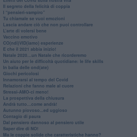
Il segreto della felicità di coppia
​I “pensieri-vampiro”
​Tu chiamale se vuoi emozioni
​Lascia andare ciò che non puoi controllare
L’arte di volersi bene
​Vaccino emotivo
CO(ndi)VID(iamo) esperienze
​E che il 2021 abbia inizio!
​Natale 2020…un Natale che ricorderemo
Un aiuto per le difficoltà quotidiane: le life skills
​In balia delle ond(ate)
Giochi pericolosi
Innamorarsi al tempo del Covid
​Relazioni che fanno male al cuore
​Stressi-AMO-ci meno!
​La prospettiva della chiusura
​Andrà tutto…come andrà!
Autunno piovoso...ed uggioso
​Contagio di paura
​Dal pensiero dannoso al pensiero utile
​Saper dire di NO!
​Ma le coppie solide che caratteristiche hanno?