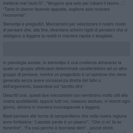
metterai mai l’auto lì!”, “Vengono qua solo per rubarci il lavoro…”,
“Tanto lo stanno facendo apposta, vogliono solo rovinare
l’economia!”.
Stereotipi e pregiudizi. Meccanismi per velocizzare il nostro modo
di pensare che, alla fine, diventano schemi rigidi di pensiero che ci
obbligano a leggere la realtà in maniera rapida e sbagliata.
In psicologia sociale, lo stereotipo è una credenza attraverso la
quale un gruppo attribuisce determinate caratteristiche ad un altro
gruppo di persone, mentre un pregiudizio è un’opinione che viene
generata senza avere conoscenza diretta del fatto o
dell’argomento, basandosi sul “sentito dire”.
Descritti così, questi due meccanismi non sembrano molto utili alla
nostra quotidianità, eppure tutti noi, nessuno escluso, vi ricorre ogni
giorno, almeno in maniera inconsapevole e leggera.
Basti pensare alle forme di campanilismo che nella nostra regione
sono fortissime: “Lascialo perde è un pisano!”, “Che ci vo’ fa so
fiorentini!”, “Fa così perché è livornese deh!”...piccoli sfottò