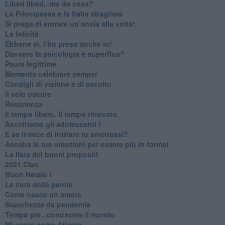
​Liberi liberi...ma da cosa?
​La Principessa e la fiaba sbagliata
Si prega di entrare un’ansia alla volta!
​La felicità
​Ebbene sì, l’ho preso anche io!
​Davvero la psicologia è superflua?
Paure legittime
​Memento celebrare semper
​Consigli di visione e di ascolto
​Il velo oscuro
Resistenza
​Il tempo libero. Il tempo ritrovato.
Ascoltiamo gli adolescenti !
​E se invece di iniziare tu smettessi?
​Ascolta le tue emozioni per essere più in forma!
​La lista dei buoni propositi
2021 Ciao
Buon Natale !
​La cura delle parole
​Come nasce un amore
Stanchezza da pandemia
​Tempo per...conoscere il mondo
​Mi sento come Atlante