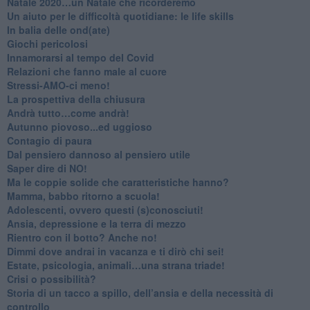
​Natale 2020…un Natale che ricorderemo
Un aiuto per le difficoltà quotidiane: le life skills
​In balia delle ond(ate)
Giochi pericolosi
Innamorarsi al tempo del Covid
​Relazioni che fanno male al cuore
​Stressi-AMO-ci meno!
​La prospettiva della chiusura
​Andrà tutto…come andrà!
Autunno piovoso...ed uggioso
​Contagio di paura
​Dal pensiero dannoso al pensiero utile
​Saper dire di NO!
​Ma le coppie solide che caratteristiche hanno?
​Mamma, babbo ritorno a scuola!
Adolescenti, ovvero questi (s)conosciuti!
Ansia, depressione e la terra di mezzo
​Rientro con il botto? Anche no!
Dimmi dove andrai in vacanza e ti dirò chi sei!
​Estate, psicologia, animali…una strana triade!
​Crisi o possibilità?
​Storia di un tacco a spillo, dell’ansia e della necessità di
controllo