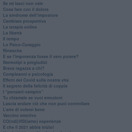
​Se mi lasci non vale
Cosa fare con il dolore
​La sindrome dell’impostore
​Cambiare prospettiva
La terapia online
La libertà
​Il tempo
​Lo Psico-Coraggio
Rinascita
​E se l’impotenza fosse il vero potere?
Stereotipi e pregiudizi
​Brava ragazza a chi?
​Compleanni e psicologia
Effetti del Covid sulla nostra vita
Il segreto della felicità di coppia
​I “pensieri-vampiro”
​Tu chiamale se vuoi emozioni
​Lascia andare ciò che non puoi controllare
L’arte di volersi bene
​Vaccino emotivo
CO(ndi)VID(iamo) esperienze
​E che il 2021 abbia inizio!