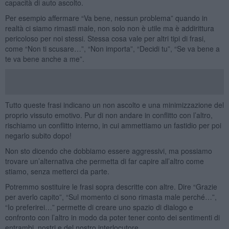
capacità di auto ascolto.
Per esempio affermare “Va bene, nessun problema” quando in
realtà ci siamo rimasti male, non solo non è utile ma è addirittura
pericoloso per noi stessi. Stessa cosa vale per altri tipi di frasi,
come “Non ti scusare…”, “Non importa”, “Decidi tu”, “Se va bene a
te va bene anche a me”.
Tutto queste frasi indicano un non ascolto e una minimizzazione del
proprio vissuto emotivo. Pur di non andare in conflitto con l’altro,
rischiamo un conflitto interno, in cui ammettiamo un fastidio per poi
negarlo subito dopo!
Non sto dicendo che dobbiamo essere aggressivi, ma possiamo
trovare un’alternativa che permetta di far capire all’altro come
stiamo, senza metterci da parte.
Potremmo sostituire le frasi sopra descritte con altre. Dire “Grazie
per averlo capito”, “Sul momento ci sono rimasta male perché…”,
“Io preferirei…” permette di creare uno spazio di dialogo e
confronto con l’altro in modo da poter tener conto dei sentimenti di
entrambi, nostri e del nostro interlocutore.