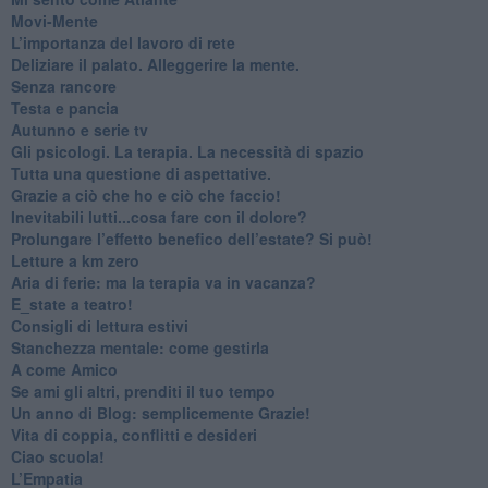
​Movi-Mente
​L’importanza del lavoro di rete
​Deliziare il palato. Alleggerire la mente.
​Senza rancore
​Testa e pancia
​Autunno e serie tv
​Gli psicologi. La terapia. La necessità di spazio
​Tutta una questione di aspettative.
​Grazie a ciò che ho e ciò che faccio!
​Inevitabili lutti...cosa fare con il dolore?
Prolungare l’effetto benefico dell’estate? Si può!
​Letture a km zero
​Aria di ferie: ma la terapia va in vacanza?
​E_state a teatro!
​Consigli di lettura estivi
​Stanchezza mentale: come gestirla
​A come Amico
​Se ami gli altri, prenditi il tuo tempo
​Un anno di Blog: semplicemente Grazie!
​Vita di coppia, conflitti e desideri
​Ciao scuola!
​L’Empatia