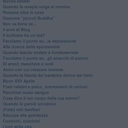
Buona estate!
​Quando la terapia volge al termine
​Persone oltre le cose
​Crescere “piccoli Buddha”
Non va bene se…
​5 anni di Blog
​Il bullismo ha un’età?
Facciamo il punto su...la depressione
​Alla ricerca della spontaneità
​Quando lasciar andare è fondamentale
Facciamo il punto su...gli attacchi di panico
Di amori, maschere e ruoli
​Amici con cui crescere insieme
​Quando la libertà del bambino deriva dai limiti
Buon XXV Aprile
​Frasi celebri e psico_interessanti di cartoni
​Panchine rosso sangue
​Cosa dice il tuo corpo della tua mente?
​Quando le parole uccidono
​(Falsi) miti familiari
​Educare alla gentilezza
​Cuoricini, cuoricini
I lutti della vita