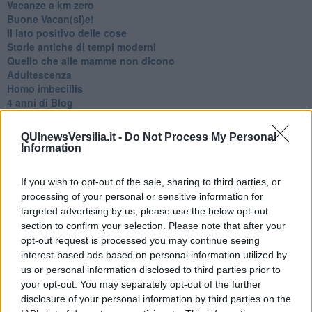
Vacanze a km zero
​Buone Vacan(si)e!
​Il lato positivo delle cose
​Storie antiche di tempi moderni
​Quello che alle mamme non dicono
Adultescenza
Homo imbecillis
​4 anni di Blog
Quando il silenzio è aggressivo
​Il passato, questo conosciuto!
QUInewsVersilia.it -
Do Not Process My Personal
​Clima ballerino e sbalzi d’umore
Information
La maternità
​L’uomo o l’orso?
If you wish to opt-out of the sale, sharing to third parties, or
Non hanno un amico a teatro​
processing of your personal or sensitive information for
​Tutta una questione di rispetto
targeted advertising by us, please use the below opt-out
​Cose che ci esauriscono
section to confirm your selection. Please note that after your
​Vespa che passione!
​Lasciate ai vostri figli il diritto di piangere
opt-out request is processed you may continue seeing
​Parole d’amore regalate al vento
interest-based ads based on personal information utilized by
​Essere genitori di un adolescente
us or personal information disclosed to third parties prior to
​Saper pazientare
your opt-out. You may separately opt-out of the further
​Giornata del Fiocchetto Lilla
disclosure of your personal information by third parties on the
​Venerdì emozionalmente sostenibile