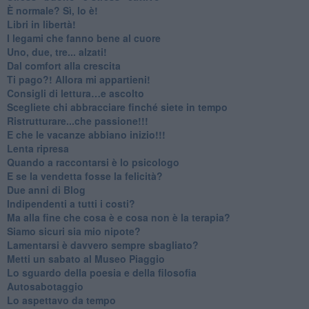
​È normale? Sì, lo è!
​Libri in libertà!
​I legami che fanno bene al cuore
Uno, due, tre... alzati!​
​Dal comfort alla crescita
​Ti pago?! Allora mi appartieni!​
​Consigli di lettura…e ascolto
​Scegliete chi abbracciare finché siete in tempo
​Ristrutturare...che passione!!!
​E che le vacanze abbiano inizio!!!
​Lenta ripresa
​Quando a raccontarsi è lo psicologo
​E se la vendetta fosse la felicità?
​Due anni di Blog
​Indipendenti a tutti i costi?
​Ma alla fine che cosa è e cosa non è la terapia?
​Siamo sicuri sia mio nipote?
​Lamentarsi è davvero sempre sbagliato?
​Metti un sabato al Museo Piaggio
​Lo sguardo della poesia e della filosofia
Autosabotaggio
​Lo aspettavo da tempo