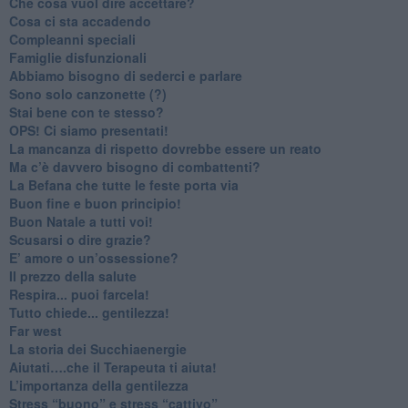
​Che cosa vuol dire accettare?
​Cosa ci sta accadendo
​Compleanni speciali
​Famiglie disfunzionali
​Abbiamo bisogno di sederci e parlare
Sono solo canzonette (?)
​Stai bene con te stesso?
​OPS! Ci siamo presentati!
​La mancanza di rispetto dovrebbe essere un reato
​Ma c’è davvero bisogno di combattenti?
​La Befana che tutte le feste porta via
Buon fine e buon principio!
​Buon Natale a tutti voi!
​Scusarsi o dire grazie?
​E’ amore o un’ossessione?
​Il prezzo della salute
​Respira... puoi farcela!
​Tutto chiede... gentilezza!
​Far west
​La storia dei Succhiaenergie
​Aiutati….che il Terapeuta ti aiuta!
​L’importanza della gentilezza
​Stress “buono” e stress “cattivo”