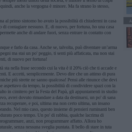
te sempre meno untori della società, è minore il senso di colpa
 quindi, anche la vergogna è minore. Ma fa strano lo stesso,
tuna al primo sintomo ho avuto la possibilità di chiudermi in casa
A
hio di contagiare nessuno. E, di nuovo, per fortuna, ho una casa
permette anche di andare fuori, senza entrare in contatto con
unque e farlo da casa. Anche se, talvolta, può diventare un’arma
egni ma stai un po' peggio, ti senti più affaticata, ma non stai
nti, di nuovo per fortuna!
à sta nella frase secondo cui la vita è il 20% ciò che ti accade e
venti. E accetti, semplicemente. Devo dire che un attimo di pura
amiche più strette ne sanno qualcosa! Pensi alle rinunce che devi
e aspettavo da tempo, la possibilità di condividere spazi con la
salto in cimitero per la Festa del Papà, gli appuntamenti in studio
vo, avrei dovuto rimandare a data da destinarsi, un po' di sana
enza recuperare, e poi, ultima ma non certo ultima, un insano
orando. Nel mio caso, questo insieme di pensieri ruminanti ben
è durato poco tempo. Un po' di rabbia, qualche lacrima di
riprogrammare, anzi, non programmare affatto. Allora ho
urale, senza nessuna sveglia puntata. Il bello di stare in tuta