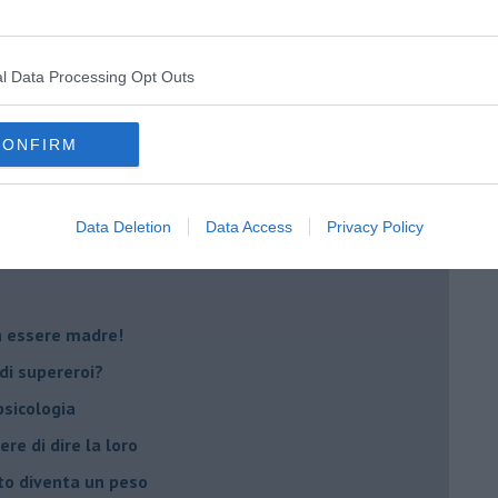
i
oterapia
scita!
l Data Processing Opt Outs
CONFIRM
t
peuta è fondamentale
do il tuo tempo
Data Deletion
Data Access
Privacy Policy
Sanremo?
on essere madre!
di supereroi?
 psicologia
ere di dire la loro
to diventa un peso