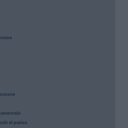
ermine
ressione
à
ndamentale
cchi di panico