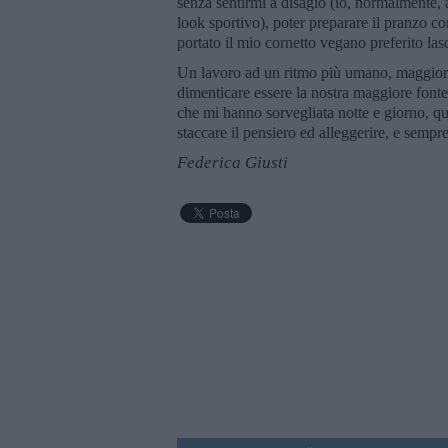
senza sentirmi a disagio (io, normalmente, 
look sportivo), poter preparare il pranzo 
portato il mio cornetto vegano preferito la
Un lavoro ad un ritmo più umano, maggiori
dimenticare essere la nostra maggiore fonte 
che mi hanno sorvegliata notte e giorno, qu
staccare il pensiero ed alleggerire, e sempr
Federica Giusti