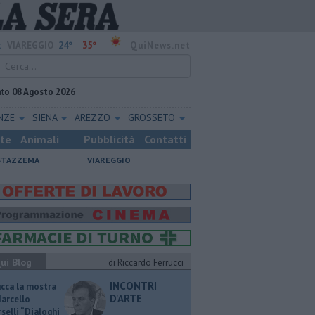
24°
35°
:
VIAREGGIO
QuiNews.net
ato
08 Agosto 2026
ENZE
SIENA
AREZZO
GROSSETO
ste
Animali
Pubblicità
Contatti
STAZZEMA
VIAREGGIO
ui Blog
di Riccardo Ferrucci
INCONTRI
ucca la mostra
D'ARTE
Marcello
selli “Dialoghi