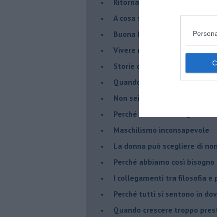
Ritornare indietro di vent’ann
​A cosa serve davvero la psic
​Buona Pasqua e … buona rina
Persona
​Vivere nell’incertezza
​Storie di rinascita: i Take Tha
​Quando la rigidità del tera
​Non sei indietro, stai seguen
​Perché abbiamo bisogno di 
​Maschilismo inconsapevole
​La donna può scegliere di n
​Perché abbiamo così bisogno 
​I collegamenti tra filosofia e
​Perché tutti si sentono in dov
​Quando crescere troppo pres