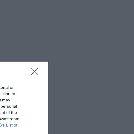
sonal or
ection to
ou may
 personal
out of the
 downstream
B’s List of