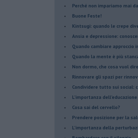
​Perché non impariamo mai dag
​Buone Feste!
​Kintsugi: quando le crepe di
Ansia e depressione: conosce
Quando cambiare approccio in
​Quando la mente è più stanc
Non dormo, che cosa vuol dir
​Rinnovare gli spazi per rinno
​Condividere tutto sui social:
​L’importanza dell’educazione
​Cosa sai del cervello?
Prendere posizione per la sal
L’importanza della perturbaz
​Bombardare con il silenzio