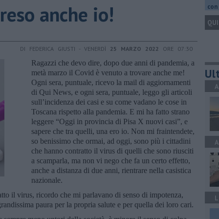
preso anche io!
con 
QUI
DI FEDERICA GIUSTI - VENERDÌ
25 MARZO 2022
ORE 07:30
Ragazzi che devo dire, dopo due anni di pandemia, a
Ult
metà marzo il Covid è venuto a trovare anche me!
Ogni sera, puntuale, ricevo la mail di aggiornamenti
A
di Qui News, e ogni sera, puntuale, leggo gli articoli
sull’incidenza dei casi e su come vadano le cose in
Toscana rispetto alla pandemia. E mi ha fatto strano
leggere “Oggi in provincia di Pisa X nuovi casi”, e
sapere che tra quelli, una ero io. Non mi fraintendete,
so benissimo che ormai, ad oggi, sono più i cittadini
A
che hanno contratto il virus di quelli che sono riusciti
a scamparla, ma non vi nego che fa un certo effetto,
anche a distanza di due anni, rientrare nella casistica
nazionale.
atto il virus, ricordo che mi parlavano di senso di impotenza,
L
andissima paura per la propria salute e per quella dei loro cari.