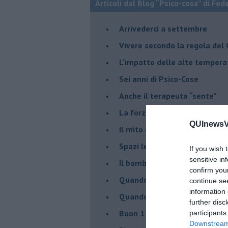
Articoli dal Blog “Psico-cose” di Fed
​Arrivederci a settembre
​Vivere secondo la regola del
​L'impatto delle alte tempera
Sei anni di Psico-Cose
​Anche il terapeuta “sente”
​La forza silenziosa dell'imp
QUInewsVer
​Il mito della madre leonessa
Spazi leggeri per tempi comp
If you wish 
sensitive in
Il bambino, il marshmallow e
confirm you
​Quando cambia il nome di u
continue se
information 
​Quando il terapeuta torna a 
further disc
​Buon 1 Maggio!
participants
Downstream 