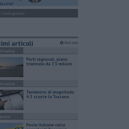
la città"
Condoglianze
imi articoli
Vedi tutti
ttualità
Porti regionali, piano
triennale da 7,5 milioni
ttualità
Terremoto di magnitudo
4.3 scuote la Toscana
avoro
Poste Italiane cerca