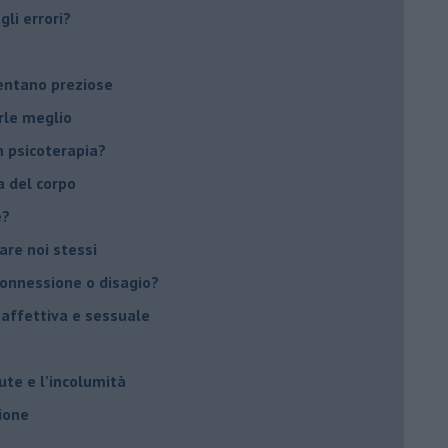
li errori?
ventano preziose
rle meglio
 psicoterapia?
a del corpo
e?
vare noi stessi
 connessione o disagio?
 affettiva e sessuale
ute e l’incolumità
ione