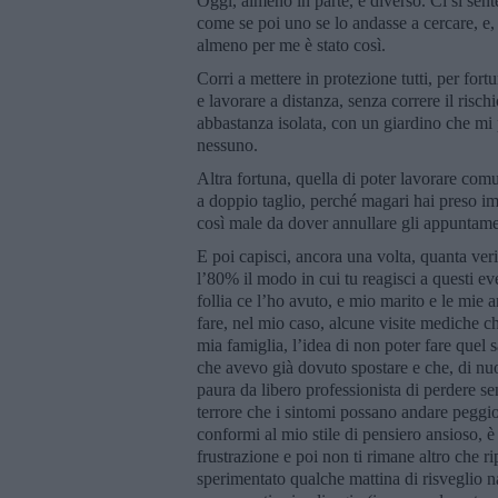
Oggi, almeno in parte, è diverso. Ci si sen
come se poi uno se lo andasse a cercare, e,
almeno per me è stato così.
Corri a mettere in protezione tutti, per for
e lavorare a distanza, senza correre il risc
abbastanza isolata, con un giardino che mi 
nessuno.
Altra fortuna, quella di poter lavorare com
a doppio taglio, perché magari hai preso imp
così male da dover annullare gli appuntame
E poi capisci, ancora una volta, quanta verit
l’80% il modo in cui tu reagisci a questi e
follia ce l’ho avuto, e mio marito e le mie 
fare, nel mio caso, alcune visite mediche ch
mia famiglia, l’idea di non poter fare quel 
che avevo già dovuto spostare e che, di nuo
paura da libero professionista di perdere s
terrore che i sintomi possano andare peggi
conformi al mio stile di pensiero ansioso, 
frustrazione e poi non ti rimane altro che 
sperimentato qualche mattina di risveglio nat