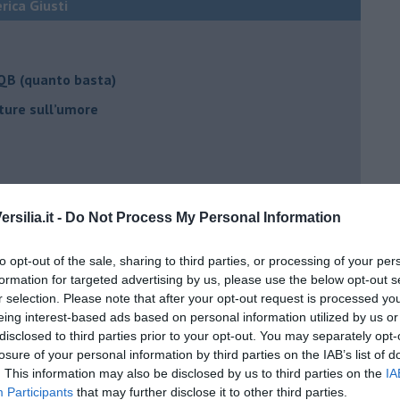
erica Giusti
 QB (quanto basta)
ture sull’umore
egno
silia.it -
Do Not Process My Personal Information
lessi
to opt-out of the sale, sharing to third parties, or processing of your per
formation for targeted advertising by us, please use the below opt-out s
 il tempo
r selection. Please note that after your opt-out request is processed y
na sindrome
eing interest-based ads based on personal information utilized by us or
disclosed to third parties prior to your opt-out. You may separately opt-
casa
losure of your personal information by third parties on the IAB’s list of
. This information may also be disclosed by us to third parties on the
IA
Participants
that may further disclose it to other third parties.