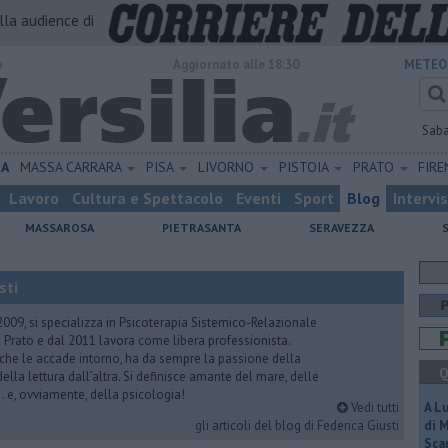
alla audience di
o
Aggiornato alle 18:30
METEO
Sab
NA
MASSA CARRARA
PISA
LIVORNO
PISTOIA
PRATO
FIR
Lavoro
Cultura e Spettacolo
Eventi
Sport
Blog
Intervi
MASSAROSA
PIETRASANTA
SERAVEZZA
sti
2009, si specializza in Psicoterapia Sistemico-Relazionale
 Prato e dal 2011 lavora come libera professionista.
 che le accade intorno, ha da sempre la passione della
Q
ella lettura dall’altra. Si definisce amante del mare, delle
 e, ovviamente, della psicologia!
Vedi tutti
A L
gli articoli del blog di Federica Giusti
di 
Scar