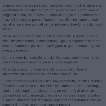
Siamo stanchi di vedere i nostri amici ed i nostri familiari attraverso
lo schermo del cellulare o di vederli a piccole dosi. Certo, sempre
meglio di niente, ma è davvero complicato gestire e mantenere le
relazioni a distanza per così tanto tempo. Alla fine siamo animali
sociali e non siamo abituati per definizione a stare lontani dai nostri
simili!
Ma ovviamente siamo anche animali razionali, in grado di capire
che il distanziamento, la mascherina, il gel e il rispetto delle norme
sono fondamentali per poter sconfiggere o, quantomeno, arginare
questa pandemia.
Comprendere la necessità non significa, però, automaticamente,
non soffrire emotivamente per le sue conseguenze.
Oltre alla scarsa motivazione e alla poca voglia di fare, la
stanchezza sta regnando sovrana nelle nostre vite.
E non si tratta solo di fatica fisica, ma, soprattutto, di fatica mentale.
Abbiamo poca pazienza, spesso ci sentiamo emotivamente fragili,
temiamo di scoppiare a piangere da un momento all’altro. Un
profondo senso di angoscia ci segue come fosse la nostra ombra
e, ahimè, abbiamo sbalzi d’umore repentini che portano anche ad
attacchi di rabbia, rendendoci spesso irritabili.