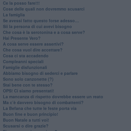
​Ce la posso fare!!!
​Cose delle quali non dovremmo scusarci
​La famiglia
​Se avessi fatto questo forse adesso…
​Sii la persona di cui avevi bisogno
Che cosa è la serotonina e a cosa serve?
​Hai Presente Vero?
A cosa serve essere assertivi?
​Che cosa vuol dire accettare?
​Cosa ci sta accadendo
​Compleanni speciali
​Famiglie disfunzionali
​Abbiamo bisogno di sederci e parlare
Sono solo canzonette (?)
​Stai bene con te stesso?
​OPS! Ci siamo presentati!
​La mancanza di rispetto dovrebbe essere un reato
​Ma c’è davvero bisogno di combattenti?
​La Befana che tutte le feste porta via
Buon fine e buon principio!
​Buon Natale a tutti voi!
​Scusarsi o dire grazie?