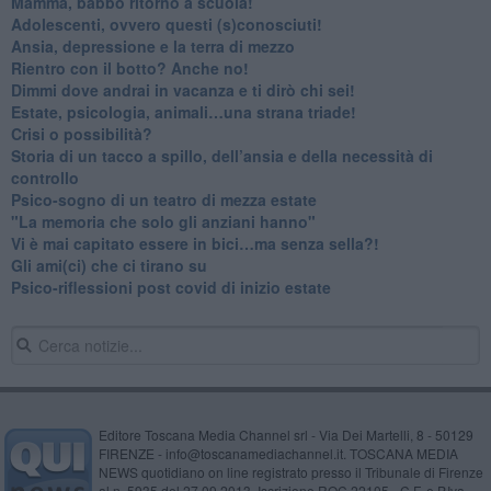
​Mamma, babbo ritorno a scuola!
Adolescenti, ovvero questi (s)conosciuti!
Ansia, depressione e la terra di mezzo
​Rientro con il botto? Anche no!
Dimmi dove andrai in vacanza e ti dirò chi sei!
​Estate, psicologia, animali…una strana triade!
​Crisi o possibilità?
​Storia di un tacco a spillo, dell’ansia e della necessità di
controllo
​Psico-sogno di un teatro di mezza estate
"La memoria che solo gli anziani hanno"
​Vi è mai capitato essere in bici…ma senza sella?!
​Gli ami(ci) che ci tirano su
Psico-riflessioni post covid di inizio estate
Editore Toscana Media Channel srl - Via Dei Martelli, 8 - 50129
FIRENZE - info@toscanamediachannel.it. TOSCANA MEDIA
NEWS quotidiano on line registrato presso il Tribunale di Firenze
al n. 5935 del 27.09.2013. Iscrizione ROC 22105 - C.F. e P.Iva