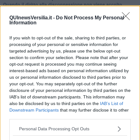
Quando il diritto alla disconnessione non viene accolto
​L’importanza della comunicazione in famiglia
​Il diritto ad essere disconnessi
QUInewsVersilia.it -
Do Not Process My Personal
Information
​Il pensiero dicotomico e la salute mentale
​Consigli di lettura per genitori e non solo
​La Clownterapia
If you wish to opt-out of the sale, sharing to third parties, or
​Differenze tra persone frustrate e non
processing of your personal or sensitive information for
L’invisibile fatica mentale
targeted advertising by us, please use the below opt-out
Vacanze a km zero
section to confirm your selection. Please note that after your
​Buone Vacan(si)e!
opt-out request is processed you may continue seeing
​Il lato positivo delle cose
interest-based ads based on personal information utilized by
​Storie antiche di tempi moderni
us or personal information disclosed to third parties prior to
​Quello che alle mamme non dicono
your opt-out. You may separately opt-out of the further
Adultescenza
disclosure of your personal information by third parties on the
Homo imbecillis
IAB’s list of downstream participants. This information may
​4 anni di Blog
also be disclosed by us to third parties on the
IAB’s List of
Quando il silenzio è aggressivo
Downstream Participants
that may further disclose it to other
​Il passato, questo conosciuto!
​Clima ballerino e sbalzi d’umore
third parties.
La maternità
​L’uomo o l’orso?
Personal Data Processing Opt Outs
Non hanno un amico a teatro​