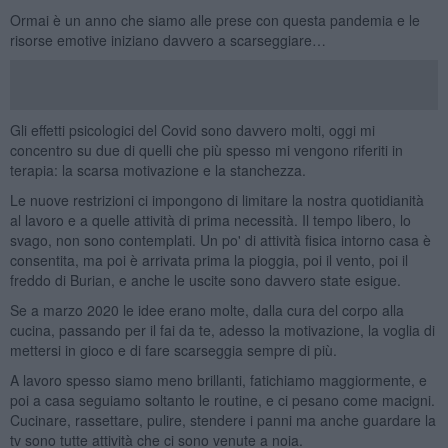
Ormai è un anno che siamo alle prese con questa pandemia e le
risorse emotive iniziano davvero a scarseggiare…
Gli effetti psicologici del Covid sono davvero molti, oggi mi
concentro su due di quelli che più spesso mi vengono riferiti in
terapia: la scarsa motivazione e la stanchezza.
Le nuove restrizioni ci impongono di limitare la nostra quotidianità
al lavoro e a quelle attività di prima necessità. Il tempo libero, lo
svago, non sono contemplati. Un po' di attività fisica intorno casa è
consentita, ma poi è arrivata prima la pioggia, poi il vento, poi il
freddo di Burian, e anche le uscite sono davvero state esigue.
Se a marzo 2020 le idee erano molte, dalla cura del corpo alla
cucina, passando per il fai da te, adesso la motivazione, la voglia di
mettersi in gioco e di fare scarseggia sempre di più.
A lavoro spesso siamo meno brillanti, fatichiamo maggiormente, e
poi a casa seguiamo soltanto le routine, e ci pesano come macigni.
Cucinare, rassettare, pulire, stendere i panni ma anche guardare la
tv sono tutte attività che ci sono venute a noia.