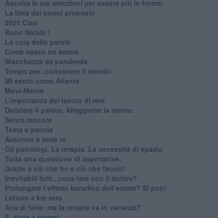
​Ascolta le tue emozioni per essere più in forma!
​La lista dei buoni propositi
2021 Ciao
Buon Natale !
​La cura delle parole
​Come nasce un amore
Stanchezza da pandemia
​Tempo per...conoscere il mondo
​Mi sento come Atlante
​Movi-Mente
​L’importanza del lavoro di rete
​Deliziare il palato. Alleggerire la mente.
​Senza rancore
​Testa e pancia
​Autunno e serie tv
​Gli psicologi. La terapia. La necessità di spazio
​Tutta una questione di aspettative.
​Grazie a ciò che ho e ciò che faccio!
​Inevitabili lutti...cosa fare con il dolore?
Prolungare l’effetto benefico dell’estate? Si può!
​Letture a km zero
​Aria di ferie: ma la terapia va in vacanza?
​E_state a teatro!