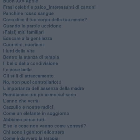
Buon XXV Aprile
​Frasi celebri e psico_interessanti di cartoni
​Panchine rosso sangue
​Cosa dice il tuo corpo della tua mente?
​Quando le parole uccidono
​(Falsi) miti familiari
​Educare alla gentilezza
​Cuoricini, cuoricini
I lutti della vita
​Dentro la stanza di terapia
​Il bello della condivisione
Le cose belle
​Gli stili di attaccamento
No, non puoi controllarlo!!!
​L’importanza dell’assenza della madre
​Prendiamoci un pò meno sul serio
​L’anno che verrà
​Cazzullo e nostre radici
​Come un elefante in soggiorno
​Abbiamo perso tutti
E se le cose non vanno come vorresti?
​Chi sono i genitori elicottero
Come è davvero la terapia