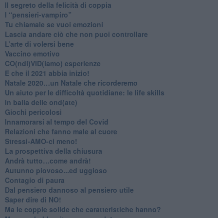
Il segreto della felicità di coppia
​I “pensieri-vampiro”
​Tu chiamale se vuoi emozioni
​Lascia andare ciò che non puoi controllare
L’arte di volersi bene
​Vaccino emotivo
CO(ndi)VID(iamo) esperienze
​E che il 2021 abbia inizio!
​Natale 2020…un Natale che ricorderemo
Un aiuto per le difficoltà quotidiane: le life skills
​In balia delle ond(ate)
Giochi pericolosi
Innamorarsi al tempo del Covid
​Relazioni che fanno male al cuore
​Stressi-AMO-ci meno!
​La prospettiva della chiusura
​Andrà tutto…come andrà!
Autunno piovoso...ed uggioso
​Contagio di paura
​Dal pensiero dannoso al pensiero utile
​Saper dire di NO!
​Ma le coppie solide che caratteristiche hanno?