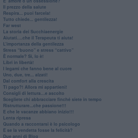
​E’ amore o un’ossessione?
​Il prezzo della salute
​Respira... puoi farcela!
​Tutto chiede... gentilezza!
​Far west
​La storia dei Succhiaenergie
​Aiutati….che il Terapeuta ti aiuta!
​L’importanza della gentilezza
​Stress “buono” e stress “cattivo”
​È normale? Sì, lo è!
​Libri in libertà!
​I legami che fanno bene al cuore
Uno, due, tre... alzati!​
​Dal comfort alla crescita
​Ti pago?! Allora mi appartieni!​
​Consigli di lettura…e ascolto
​Scegliete chi abbracciare finché siete in tempo
​Ristrutturare...che passione!!!
​E che le vacanze abbiano inizio!!!
​Lenta ripresa
​Quando a raccontarsi è lo psicologo
​E se la vendetta fosse la felicità?
​Due anni di Blog