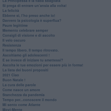
​La Principessa e la fiaba sbagliata
Si prega di entrare un’ansia alla volta!
​La felicità
​Ebbene sì, l’ho preso anche io!
​Davvero la psicologia è superflua?
Paure legittime
​Memento celebrare semper
​Consigli di visione e di ascolto
​Il velo oscuro
Resistenza
​Il tempo libero. Il tempo ritrovato.
Ascoltiamo gli adolescenti !
​E se invece di iniziare tu smettessi?
​Ascolta le tue emozioni per essere più in forma!
​La lista dei buoni propositi
2021 Ciao
Buon Natale !
​La cura delle parole
​Come nasce un amore
Stanchezza da pandemia
​Tempo per...conoscere il mondo
​Mi sento come Atlante
​Movi-Mente