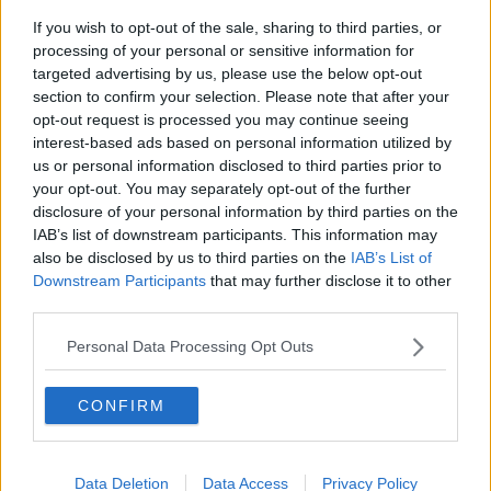
​Buone Vacan(si)e!
​Il lato positivo delle cose
If you wish to opt-out of the sale, sharing to third parties, or
​Storie antiche di tempi moderni
processing of your personal or sensitive information for
​Quello che alle mamme non dicono
targeted advertising by us, please use the below opt-out
Adultescenza
section to confirm your selection. Please note that after your
Homo imbecillis
opt-out request is processed you may continue seeing
​4 anni di Blog
interest-based ads based on personal information utilized by
Quando il silenzio è aggressivo
us or personal information disclosed to third parties prior to
​Il passato, questo conosciuto!
your opt-out. You may separately opt-out of the further
​Clima ballerino e sbalzi d’umore
disclosure of your personal information by third parties on the
La maternità
IAB’s list of downstream participants. This information may
​L’uomo o l’orso?
also be disclosed by us to third parties on the
IAB’s List of
Non hanno un amico a teatro​
Downstream Participants
that may further disclose it to other
​Tutta una questione di rispetto
third parties.
​Cose che ci esauriscono
​Vespa che passione!
Personal Data Processing Opt Outs
​Lasciate ai vostri figli il diritto di piangere
​Parole d’amore regalate al vento
​Essere genitori di un adolescente
CONFIRM
​Saper pazientare
​Giornata del Fiocchetto Lilla
​Venerdì emozionalmente sostenibile
Ma ti ascolti?
Data Deletion
Data Access
Privacy Policy