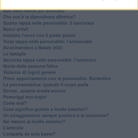
Contornati di persone che…
Non dare niente per scontato
Che cos’è la dipendenza affettiva?
Quarta tappa nelle personalità: il narcisista
​Nuovi arrivi!
​Iniziamo l’anno con il piede giusto
​Terza tappa nelle personalità: l’antisociale
​Avvicinandoci a Natale 2023
Le famiglie
Seconda tappa nelle personalità: l’istrionico
​Storia della persona felice
Violenze di (ogni) genere
​Primo appuntamento con le personalità: Borderline
La psicosomatica: quando il corpo parla
Donne...quanta strada ancora
​Pomeriggi eco-logici
​Come stai?
Cosa significa guarire a livello emotivo?
​Un atteggiamento sempre positivo è la soluzione?
​Sei maturo al livello emotivo?
​L’amicizia
​L’empatia da sola basta?