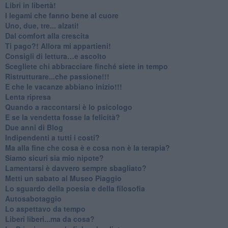
​Libri in libertà!
​I legami che fanno bene al cuore
Uno, due, tre... alzati!​
​Dal comfort alla crescita
​Ti pago?! Allora mi appartieni!​
​Consigli di lettura…e ascolto
​Scegliete chi abbracciare finché siete in tempo
​Ristrutturare...che passione!!!
​E che le vacanze abbiano inizio!!!
​Lenta ripresa
​Quando a raccontarsi è lo psicologo
​E se la vendetta fosse la felicità?
​Due anni di Blog
​Indipendenti a tutti i costi?
​Ma alla fine che cosa è e cosa non è la terapia?
​Siamo sicuri sia mio nipote?
​Lamentarsi è davvero sempre sbagliato?
​Metti un sabato al Museo Piaggio
​Lo sguardo della poesia e della filosofia
Autosabotaggio
​Lo aspettavo da tempo
​Liberi liberi...ma da cosa?