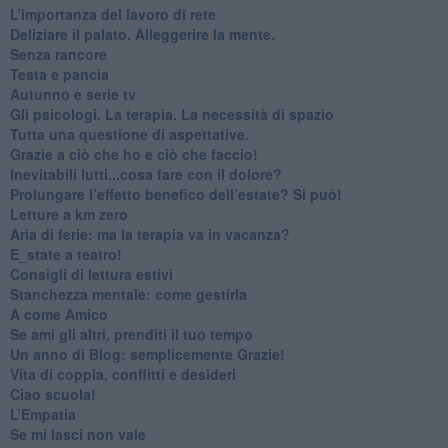
​L’importanza del lavoro di rete
​Deliziare il palato. Alleggerire la mente.
​Senza rancore
​Testa e pancia
​Autunno e serie tv
​Gli psicologi. La terapia. La necessità di spazio
​Tutta una questione di aspettative.
​Grazie a ciò che ho e ciò che faccio!
​Inevitabili lutti...cosa fare con il dolore?
Prolungare l’effetto benefico dell’estate? Si può!
​Letture a km zero
​Aria di ferie: ma la terapia va in vacanza?
​E_state a teatro!
​Consigli di lettura estivi
​Stanchezza mentale: come gestirla
​A come Amico
​Se ami gli altri, prenditi il tuo tempo
​Un anno di Blog: semplicemente Grazie!
​Vita di coppia, conflitti e desideri
​Ciao scuola!
​L’Empatia
​Se mi lasci non vale