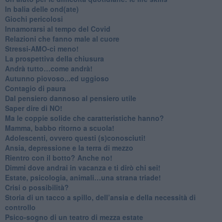
​In balia delle ond(ate)
Giochi pericolosi
Innamorarsi al tempo del Covid
​Relazioni che fanno male al cuore
​Stressi-AMO-ci meno!
​La prospettiva della chiusura
​Andrà tutto…come andrà!
Autunno piovoso...ed uggioso
​Contagio di paura
​Dal pensiero dannoso al pensiero utile
​Saper dire di NO!
​Ma le coppie solide che caratteristiche hanno?
​Mamma, babbo ritorno a scuola!
Adolescenti, ovvero questi (s)conosciuti!
Ansia, depressione e la terra di mezzo
​Rientro con il botto? Anche no!
Dimmi dove andrai in vacanza e ti dirò chi sei!
​Estate, psicologia, animali…una strana triade!
​Crisi o possibilità?
​Storia di un tacco a spillo, dell’ansia e della necessità di
controllo
​Psico-sogno di un teatro di mezza estate