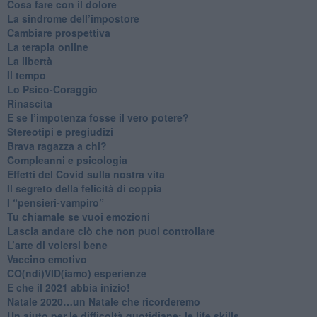
Cosa fare con il dolore
​La sindrome dell’impostore
​Cambiare prospettiva
La terapia online
La libertà
​Il tempo
​Lo Psico-Coraggio
Rinascita
​E se l’impotenza fosse il vero potere?
Stereotipi e pregiudizi
​Brava ragazza a chi?
​Compleanni e psicologia
Effetti del Covid sulla nostra vita
Il segreto della felicità di coppia
​I “pensieri-vampiro”
​Tu chiamale se vuoi emozioni
​Lascia andare ciò che non puoi controllare
L’arte di volersi bene
​Vaccino emotivo
CO(ndi)VID(iamo) esperienze
​E che il 2021 abbia inizio!
​Natale 2020…un Natale che ricorderemo
Un aiuto per le difficoltà quotidiane: le life skills