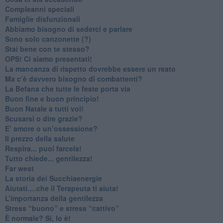
​Compleanni speciali
​Famiglie disfunzionali
​Abbiamo bisogno di sederci e parlare
Sono solo canzonette (?)
​Stai bene con te stesso?
​OPS! Ci siamo presentati!
​La mancanza di rispetto dovrebbe essere un reato
​Ma c’è davvero bisogno di combattenti?
​La Befana che tutte le feste porta via
Buon fine e buon principio!
​Buon Natale a tutti voi!
​Scusarsi o dire grazie?
​E’ amore o un’ossessione?
​Il prezzo della salute
​Respira... puoi farcela!
​Tutto chiede... gentilezza!
​Far west
​La storia dei Succhiaenergie
​Aiutati….che il Terapeuta ti aiuta!
​L’importanza della gentilezza
​Stress “buono” e stress “cattivo”
​È normale? Sì, lo è!