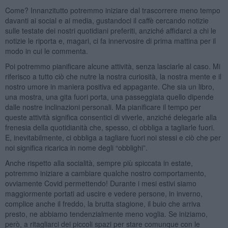
Come? Innanzitutto potremmo iniziare dal trascorrere meno tempo
davanti ai social e ai media, gustandoci il caffè cercando notizie
sulle testate dei nostri quotidiani preferiti, anziché affidarci a chi le
notizie le riporta e, magari, ci fa innervosire di prima mattina per il
modo in cui le commenta.
Poi potremmo pianificare alcune attività, senza lasciarle al caso. Mi
riferisco a tutto ciò che nutre la nostra curiosità, la nostra mente e il
nostro umore in maniera positiva ed appagante. Che sia un libro,
una mostra, una gita fuori porta, una passeggiata quello dipende
dalle nostre inclinazioni personali. Ma pianificare il tempo per
queste attività significa consentici di viverle, anziché delegarle alla
frenesia della quotidianità che, spesso, ci obbliga a tagliarle fuori.
E, inevitabilmente, ci obbliga a tagliare fuori noi stessi e ciò che per
noi significa ricarica in nome degli “obblighi”.
Anche rispetto alla socialità, sempre più spiccata in estate,
potremmo iniziare a cambiare qualche nostro comportamento,
ovviamente Covid permettendo! Durante i mesi estivi siamo
maggiormente portati ad uscire e vedere persone, in inverno,
complice anche il freddo, la brutta stagione, il buio che arriva
presto, ne abbiamo tendenzialmente meno voglia. Se iniziamo,
però, a ritagliarci dei piccoli spazi per stare comunque con le