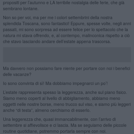
propositi per l’autunno e LA terribile nostalgia delle ferie, che già
sembrano lontane.
Non so per voi, ma per me i colori settembrini della nostra
splendida Toscana, sono fantastici! Eppure, spesse volte, negli anni
passati, mi sono sorpresa ad essere felice per lo spettacolo che la
natura mi stava offrendo, e, al contempo, malinconica rispetto a ciò
che stavo lasciando andare dell’estate appena trascorsa.
Ma davvero non possiamo fare niente per portare con noi i benefici
delle vacanze?
Io sono convinta di sì! Ma dobbiamo impegnarci un po’!
L’estate rappresenta spesso la leggerezza, anche sul piano fisico.
Siamo meno coperti al livello di abbigliamento, abbiamo meno
oggetti nelle nostre borse, meno trucco sul viso, e siamo più leggeri
anche “di testa”, almeno cerchiamo di esserlo.
Una leggerezza che, quasi immancabilmente, con l’arrivo di
settembre si affievolisce e ci lascia. Ma se seguiamo delle piccole
routine quotidiane, potremmo portarla sempre con noi.