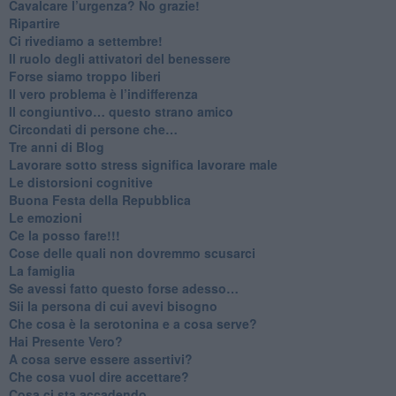
​Cavalcare l’urgenza? No grazie!
Ripartire
​Ci rivediamo a settembre!
​Il ruolo degli attivatori del benessere
​Forse siamo troppo liberi
​Il vero problema è l’indifferenza
​Il congiuntivo… questo strano amico
​Circondati di persone che…
​Tre anni di Blog
​Lavorare sotto stress significa lavorare male
​Le distorsioni cognitive
​Buona Festa della Repubblica
Le emozioni
​Ce la posso fare!!!
​Cose delle quali non dovremmo scusarci
​La famiglia
​Se avessi fatto questo forse adesso…
​Sii la persona di cui avevi bisogno
Che cosa è la serotonina e a cosa serve?
​Hai Presente Vero?
A cosa serve essere assertivi?
​Che cosa vuol dire accettare?
​Cosa ci sta accadendo