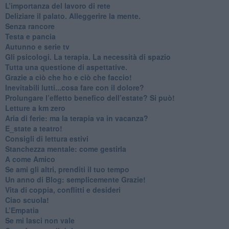
​L’importanza del lavoro di rete
​Deliziare il palato. Alleggerire la mente.
​Senza rancore
​Testa e pancia
​Autunno e serie tv
​Gli psicologi. La terapia. La necessità di spazio
​Tutta una questione di aspettative.
​Grazie a ciò che ho e ciò che faccio!
​Inevitabili lutti...cosa fare con il dolore?
Prolungare l’effetto benefico dell’estate? Si può!
​Letture a km zero
​Aria di ferie: ma la terapia va in vacanza?
​E_state a teatro!
​Consigli di lettura estivi
​Stanchezza mentale: come gestirla
​A come Amico
​Se ami gli altri, prenditi il tuo tempo
​Un anno di Blog: semplicemente Grazie!
​Vita di coppia, conflitti e desideri
​Ciao scuola!
​L’Empatia
​Se mi lasci non vale