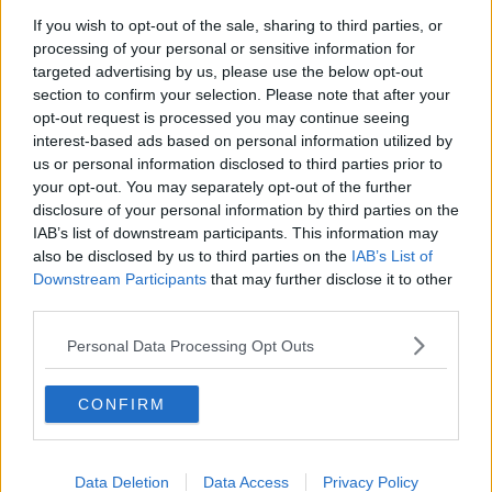
​Il lato positivo delle cose
If you wish to opt-out of the sale, sharing to third parties, or
​Storie antiche di tempi moderni
processing of your personal or sensitive information for
​Quello che alle mamme non dicono
targeted advertising by us, please use the below opt-out
Adultescenza
section to confirm your selection. Please note that after your
Homo imbecillis
opt-out request is processed you may continue seeing
​4 anni di Blog
interest-based ads based on personal information utilized by
Quando il silenzio è aggressivo
us or personal information disclosed to third parties prior to
​Il passato, questo conosciuto!
your opt-out. You may separately opt-out of the further
​Clima ballerino e sbalzi d’umore
disclosure of your personal information by third parties on the
La maternità
IAB’s list of downstream participants. This information may
​L’uomo o l’orso?
also be disclosed by us to third parties on the
IAB’s List of
Non hanno un amico a teatro​
Downstream Participants
that may further disclose it to other
​Tutta una questione di rispetto
third parties.
​Cose che ci esauriscono
​Vespa che passione!
Personal Data Processing Opt Outs
​Lasciate ai vostri figli il diritto di piangere
​Parole d’amore regalate al vento
​Essere genitori di un adolescente
CONFIRM
​Saper pazientare
​Giornata del Fiocchetto Lilla
​Venerdì emozionalmente sostenibile
Ma ti ascolti?
Data Deletion
Data Access
Privacy Policy