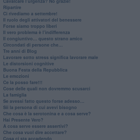
​Cavalcare l’urgenza? No grazie!
Ripartire
​Ci rivediamo a settembre!
​Il ruolo degli attivatori del benessere
​Forse siamo troppo liberi
​Il vero problema è l’indifferenza
​Il congiuntivo… questo strano amico
​Circondati di persone che…
​Tre anni di Blog
​Lavorare sotto stress significa lavorare male
​Le distorsioni cognitive
​Buona Festa della Repubblica
Le emozioni
​Ce la posso fare!!!
​Cose delle quali non dovremmo scusarci
​La famiglia
​Se avessi fatto questo forse adesso…
​Sii la persona di cui avevi bisogno
Che cosa è la serotonina e a cosa serve?
​Hai Presente Vero?
A cosa serve essere assertivi?
​Che cosa vuol dire accettare?
​Cosa ci sta accadendo