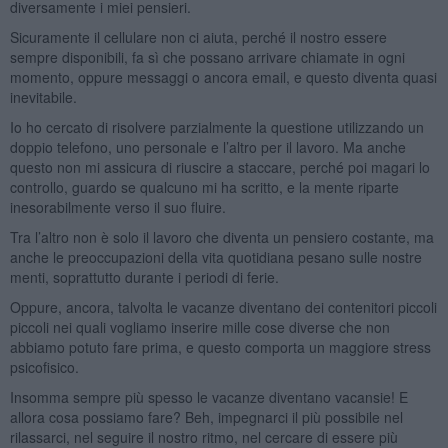
diversamente i miei pensieri.
Sicuramente il cellulare non ci aiuta, perché il nostro essere
sempre disponibili, fa sì che possano arrivare chiamate in ogni
momento, oppure messaggi o ancora email, e questo diventa quasi
inevitabile.
Io ho cercato di risolvere parzialmente la questione utilizzando un
doppio telefono, uno personale e l’altro per il lavoro. Ma anche
questo non mi assicura di riuscire a staccare, perché poi magari lo
controllo, guardo se qualcuno mi ha scritto, e la mente riparte
inesorabilmente verso il suo fluire.
Tra l’altro non è solo il lavoro che diventa un pensiero costante, ma
anche le preoccupazioni della vita quotidiana pesano sulle nostre
menti, soprattutto durante i periodi di ferie.
Oppure, ancora, talvolta le vacanze diventano dei contenitori piccoli
piccoli nei quali vogliamo inserire mille cose diverse che non
abbiamo potuto fare prima, e questo comporta un maggiore stress
psicofisico.
Insomma sempre più spesso le vacanze diventano vacansie! E
allora cosa possiamo fare? Beh, impegnarci il più possibile nel
rilassarci, nel seguire il nostro ritmo, nel cercare di essere più