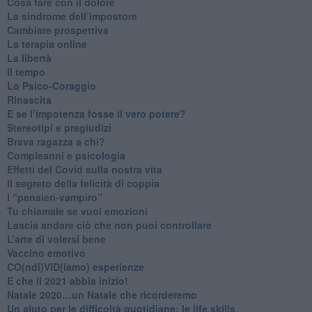
Cosa fare con il dolore
​La sindrome dell’impostore
​Cambiare prospettiva
La terapia online
La libertà
​Il tempo
​Lo Psico-Coraggio
Rinascita
​E se l’impotenza fosse il vero potere?
Stereotipi e pregiudizi
​Brava ragazza a chi?
​Compleanni e psicologia
Effetti del Covid sulla nostra vita
Il segreto della felicità di coppia
​I “pensieri-vampiro”
​Tu chiamale se vuoi emozioni
​Lascia andare ciò che non puoi controllare
L’arte di volersi bene
​Vaccino emotivo
CO(ndi)VID(iamo) esperienze
​E che il 2021 abbia inizio!
​Natale 2020…un Natale che ricorderemo
Un aiuto per le difficoltà quotidiane: le life skills