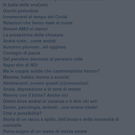
​In balia delle ond(ate)
Giochi pericolosi
Innamorarsi al tempo del Covid
​Relazioni che fanno male al cuore
​Stressi-AMO-ci meno!
​La prospettiva della chiusura
​Andrà tutto…come andrà!
Autunno piovoso...ed uggioso
​Contagio di paura
​Dal pensiero dannoso al pensiero utile
​Saper dire di NO!
​Ma le coppie solide che caratteristiche hanno?
​Mamma, babbo ritorno a scuola!
Adolescenti, ovvero questi (s)conosciuti!
Ansia, depressione e la terra di mezzo
​Rientro con il botto? Anche no!
Dimmi dove andrai in vacanza e ti dirò chi sei!
​Estate, psicologia, animali…una strana triade!
​Crisi o possibilità?
​Storia di un tacco a spillo, dell’ansia e della necessità di
controllo
​Psico-sogno di un teatro di mezza estate