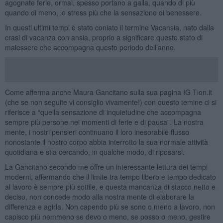
agognate ferie, ormai, spesso portano a galla, quando di più
quando di meno, lo stress più che la sensazione di benessere.
In questi ultimi tempi è stato coniato il termine Vacansia, nato dalla
crasi di vacanza con ansia, proprio a significare questo stato di
malessere che accompagna questo periodo dell’anno.
Come afferma anche Maura Gancitano sulla sua pagina IG Tlon.it
(che se non seguite vi consiglio vivamente!) con questo temine ci si
riferisce a “quella sensazione di inquietudine che accompagna
sempre più persone nei momenti di ferie e di pausa”. La nostra
mente, i nostri pensieri continuano il loro inesorabile flusso
nonostante il nostro corpo abbia interrotto la sua normale attività
quotidiana e stia cercando, in qualche modo, di riposarsi.
La Gancitano secondo me offre un interessante lettura dei tempi
moderni, affermando che il limite tra tempo libero e tempo dedicato
al lavoro è sempre più sottile, e questa mancanza di stacco netto e
deciso, non concede modo alla nostra mente di elaborare la
differenza e agirla. Non capendo più se sono o meno a lavoro, non
capisco più nemmeno se devo o meno, se posso o meno, gestire