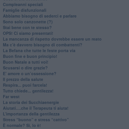
​Compleanni speciali
​Famiglie disfunzionali
​Abbiamo bisogno di sederci e parlare
Sono solo canzonette (?)
​Stai bene con te stesso?
​OPS! Ci siamo presentati!
​La mancanza di rispetto dovrebbe essere un reato
​Ma c’è davvero bisogno di combattenti?
​La Befana che tutte le feste porta via
Buon fine e buon principio!
​Buon Natale a tutti voi!
​Scusarsi o dire grazie?
​E’ amore o un’ossessione?
​Il prezzo della salute
​Respira... puoi farcela!
​Tutto chiede... gentilezza!
​Far west
​La storia dei Succhiaenergie
​Aiutati….che il Terapeuta ti aiuta!
​L’importanza della gentilezza
​Stress “buono” e stress “cattivo”
​È normale? Sì, lo è!