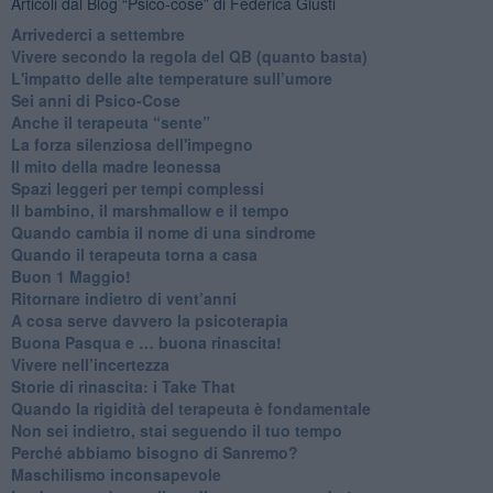
Articoli dal Blog “Psico-cose” di Federica Giusti
​Arrivederci a settembre
​Vivere secondo la regola del QB (quanto basta)
​L'impatto delle alte temperature sull’umore
Sei anni di Psico-Cose
​Anche il terapeuta “sente”
​La forza silenziosa dell'impegno
​Il mito della madre leonessa
Spazi leggeri per tempi complessi
Il bambino, il marshmallow e il tempo
​Quando cambia il nome di una sindrome
​Quando il terapeuta torna a casa
​Buon 1 Maggio!
Ritornare indietro di vent’anni
​A cosa serve davvero la psicoterapia
​Buona Pasqua e … buona rinascita!
​Vivere nell’incertezza
​Storie di rinascita: i Take That
​Quando la rigidità del terapeuta è fondamentale
​Non sei indietro, stai seguendo il tuo tempo
​Perché abbiamo bisogno di Sanremo?
​Maschilismo inconsapevole