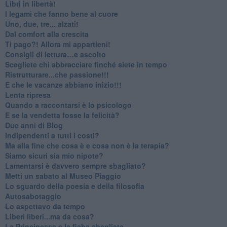
​Libri in libertà!
​I legami che fanno bene al cuore
Uno, due, tre... alzati!​
​Dal comfort alla crescita
​Ti pago?! Allora mi appartieni!​
​Consigli di lettura…e ascolto
​Scegliete chi abbracciare finché siete in tempo
​Ristrutturare...che passione!!!
​E che le vacanze abbiano inizio!!!
​Lenta ripresa
​Quando a raccontarsi è lo psicologo
​E se la vendetta fosse la felicità?
​Due anni di Blog
​Indipendenti a tutti i costi?
​Ma alla fine che cosa è e cosa non è la terapia?
​Siamo sicuri sia mio nipote?
​Lamentarsi è davvero sempre sbagliato?
​Metti un sabato al Museo Piaggio
​Lo sguardo della poesia e della filosofia
Autosabotaggio
​Lo aspettavo da tempo
​Liberi liberi...ma da cosa?
​La Principessa e la fiaba sbagliata