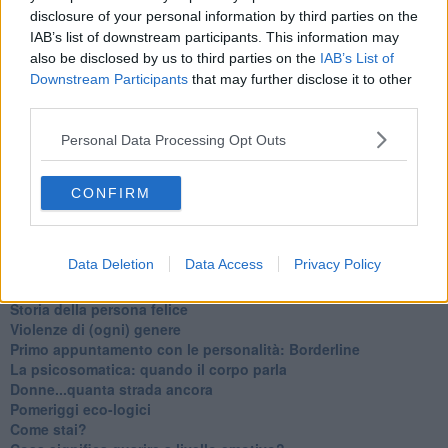
​Essere genitori di un adolescente
disclosure of your personal information by third parties on the
​Saper pazientare
IAB’s list of downstream participants. This information may
​Giornata del Fiocchetto Lilla
also be disclosed by us to third parties on the
IAB’s List of
​Venerdì emozionalmente sostenibile
Downstream Participants
that may further disclose it to other
Ma ti ascolti?
third parties.
Contornati di persone che…
Non dare niente per scontato
Personal Data Processing Opt Outs
Che cos’è la dipendenza affettiva?
Quarta tappa nelle personalità: il narcisista
​Nuovi arrivi!
CONFIRM
​Iniziamo l’anno con il piede giusto
​Terza tappa nelle personalità: l’antisociale
​Avvicinandoci a Natale 2023
Data Deletion
Data Access
Privacy Policy
Le famiglie
Seconda tappa nelle personalità: l’istrionico
​Storia della persona felice
Violenze di (ogni) genere
​Primo appuntamento con le personalità: Borderline
La psicosomatica: quando il corpo parla
Donne...quanta strada ancora
​Pomeriggi eco-logici
​Come stai?