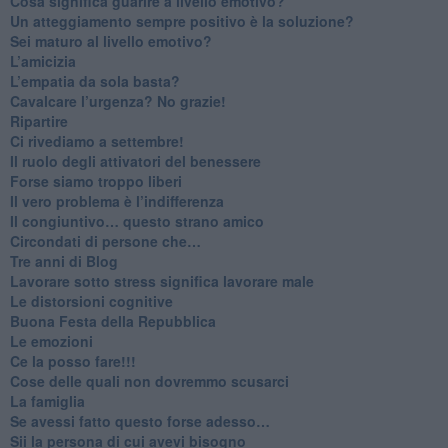
Cosa significa guarire a livello emotivo?
​Un atteggiamento sempre positivo è la soluzione?
​Sei maturo al livello emotivo?
​L’amicizia
​L’empatia da sola basta?
​Cavalcare l’urgenza? No grazie!
Ripartire
​Ci rivediamo a settembre!
​Il ruolo degli attivatori del benessere
​Forse siamo troppo liberi
​Il vero problema è l’indifferenza
​Il congiuntivo… questo strano amico
​Circondati di persone che…
​Tre anni di Blog
​Lavorare sotto stress significa lavorare male
​Le distorsioni cognitive
​Buona Festa della Repubblica
Le emozioni
​Ce la posso fare!!!
​Cose delle quali non dovremmo scusarci
​La famiglia
​Se avessi fatto questo forse adesso…
​Sii la persona di cui avevi bisogno