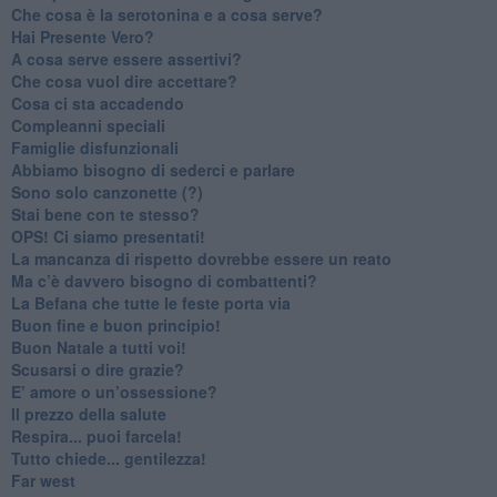
Che cosa è la serotonina e a cosa serve?
​Hai Presente Vero?
A cosa serve essere assertivi?
​Che cosa vuol dire accettare?
​Cosa ci sta accadendo
​Compleanni speciali
​Famiglie disfunzionali
​Abbiamo bisogno di sederci e parlare
Sono solo canzonette (?)
​Stai bene con te stesso?
​OPS! Ci siamo presentati!
​La mancanza di rispetto dovrebbe essere un reato
​Ma c’è davvero bisogno di combattenti?
​La Befana che tutte le feste porta via
Buon fine e buon principio!
​Buon Natale a tutti voi!
​Scusarsi o dire grazie?
​E’ amore o un’ossessione?
​Il prezzo della salute
​Respira... puoi farcela!
​Tutto chiede... gentilezza!
​Far west