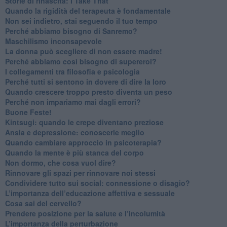
​Storie di rinascita: i Take That
​Quando la rigidità del terapeuta è fondamentale
​Non sei indietro, stai seguendo il tuo tempo
​Perché abbiamo bisogno di Sanremo?
​Maschilismo inconsapevole
​La donna può scegliere di non essere madre!
​Perché abbiamo così bisogno di supereroi?
​I collegamenti tra filosofia e psicologia
​Perché tutti si sentono in dovere di dire la loro
​Quando crescere troppo presto diventa un peso
​Perché non impariamo mai dagli errori?
​Buone Feste!
​Kintsugi: quando le crepe diventano preziose
Ansia e depressione: conoscerle meglio
Quando cambiare approccio in psicoterapia?
​Quando la mente è più stanca del corpo
Non dormo, che cosa vuol dire?
​Rinnovare gli spazi per rinnovare noi stessi
​Condividere tutto sui social: connessione o disagio?
​L’importanza dell’educazione affettiva e sessuale
​Cosa sai del cervello?
Prendere posizione per la salute e l’incolumità
L’importanza della perturbazione