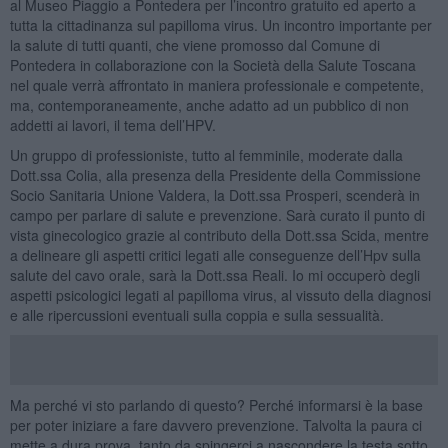
al Museo Piaggio a Pontedera per l’incontro gratuito ed aperto a
tutta la cittadinanza sul papilloma virus. Un incontro importante per
la salute di tutti quanti, che viene promosso dal Comune di
Pontedera in collaborazione con la Società della Salute Toscana
nel quale verrà affrontato in maniera professionale e competente,
ma, contemporaneamente, anche adatto ad un pubblico di non
addetti ai lavori, il tema dell’HPV.
Un gruppo di professioniste, tutto al femminile, moderate dalla
Dott.ssa Colia, alla presenza della Presidente della Commissione
Socio Sanitaria Unione Valdera, la Dott.ssa Prosperi, scenderà in
campo per parlare di salute e prevenzione. Sarà curato il punto di
vista ginecologico grazie al contributo della Dott.ssa Scida, mentre
a delineare gli aspetti critici legati alle conseguenze dell’Hpv sulla
salute del cavo orale, sarà la Dott.ssa Reali. Io mi occuperò degli
aspetti psicologici legati al papilloma virus, al vissuto della diagnosi
e alle ripercussioni eventuali sulla coppia e sulla sessualità.
Ma perché vi sto parlando di questo? Perché informarsi è la base
per poter iniziare a fare davvero prevenzione. Talvolta la paura ci
mette a dura prova, tanto da spingerci a nascondere la testa sotto