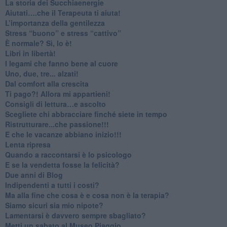
​La storia dei Succhiaenergie
​Aiutati….che il Terapeuta ti aiuta!
​L’importanza della gentilezza
​Stress “buono” e stress “cattivo”
​È normale? Sì, lo è!
​Libri in libertà!
​I legami che fanno bene al cuore
Uno, due, tre... alzati!​
​Dal comfort alla crescita
​Ti pago?! Allora mi appartieni!​
​Consigli di lettura…e ascolto
​Scegliete chi abbracciare finché siete in tempo
​Ristrutturare...che passione!!!
​E che le vacanze abbiano inizio!!!
​Lenta ripresa
​Quando a raccontarsi è lo psicologo
​E se la vendetta fosse la felicità?
​Due anni di Blog
​Indipendenti a tutti i costi?
​Ma alla fine che cosa è e cosa non è la terapia?
​Siamo sicuri sia mio nipote?
​Lamentarsi è davvero sempre sbagliato?
​Metti un sabato al Museo Piaggio