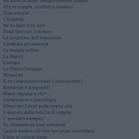
​Un anno di Blog: semplicemente Grazie!
​Vita di coppia, conflitti e desideri
​Ciao scuola!
​L’Empatia
​Se mi lasci non vale
Cosa fare con il dolore
​La sindrome dell’impostore
​Cambiare prospettiva
La terapia online
La libertà
​Il tempo
​Lo Psico-Coraggio
Rinascita
​E se l’impotenza fosse il vero potere?
Stereotipi e pregiudizi
​Brava ragazza a chi?
​Compleanni e psicologia
Effetti del Covid sulla nostra vita
Il segreto della felicità di coppia
​I “pensieri-vampiro”
​Tu chiamale se vuoi emozioni
​Lascia andare ciò che non puoi controllare
L’arte di volersi bene