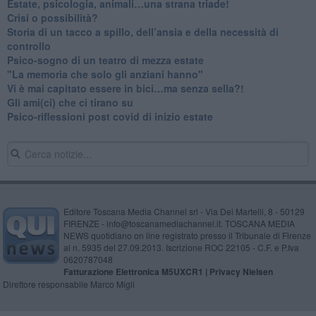
​Estate, psicologia, animali…una strana triade!
​Crisi o possibilità?
​Storia di un tacco a spillo, dell’ansia e della necessità di
controllo
​Psico-sogno di un teatro di mezza estate
"La memoria che solo gli anziani hanno"
​Vi è mai capitato essere in bici…ma senza sella?!
​Gli ami(ci) che ci tirano su
Psico-riflessioni post covid di inizio estate
Editore Toscana Media Channel srl - Via Dei Martelli, 8 - 50129
FIRENZE - info@toscanamediachannel.it. TOSCANA MEDIA
NEWS quotidiano on line registrato presso il Tribunale di Firenze
al n. 5935 del 27.09.2013. Iscrizione ROC 22105 - C.F. e P.Iva
0620787048
Fatturazione Elettronica M5UXCR1 |
Privacy Nielsen
Direttore responsabile Marco Migli