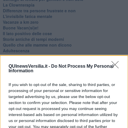
​La Clownterapia
​Differenze tra persone frustrate e non
L’invisibile fatica mentale
Vacanze a km zero
​Buone Vacan(si)e!
​Il lato positivo delle cose
​Storie antiche di tempi moderni
​Quello che alle mamme non dicono
Adultescenza
Homo imbecillis
​4 anni di Blog
QUInewsVersilia.it -
Do Not Process My Personal
Quando il silenzio è aggressivo
Information
​Il passato, questo conosciuto!
​Clima ballerino e sbalzi d’umore
La maternità
If you wish to opt-out of the sale, sharing to third parties, or
​L’uomo o l’orso?
processing of your personal or sensitive information for
Non hanno un amico a teatro​
targeted advertising by us, please use the below opt-out
​Tutta una questione di rispetto
section to confirm your selection. Please note that after your
​Cose che ci esauriscono
opt-out request is processed you may continue seeing
​Vespa che passione!
interest-based ads based on personal information utilized by
​Lasciate ai vostri figli il diritto di piangere
us or personal information disclosed to third parties prior to
​Parole d’amore regalate al vento
your opt-out. You may separately opt-out of the further