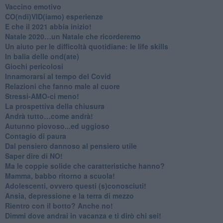
​Vaccino emotivo
CO(ndi)VID(iamo) esperienze
​E che il 2021 abbia inizio!
​Natale 2020…un Natale che ricorderemo
Un aiuto per le difficoltà quotidiane: le life skills
​In balia delle ond(ate)
Giochi pericolosi
Innamorarsi al tempo del Covid
​Relazioni che fanno male al cuore
​Stressi-AMO-ci meno!
​La prospettiva della chiusura
​Andrà tutto…come andrà!
Autunno piovoso...ed uggioso
​Contagio di paura
​Dal pensiero dannoso al pensiero utile
​Saper dire di NO!
​Ma le coppie solide che caratteristiche hanno?
​Mamma, babbo ritorno a scuola!
Adolescenti, ovvero questi (s)conosciuti!
Ansia, depressione e la terra di mezzo
​Rientro con il botto? Anche no!
Dimmi dove andrai in vacanza e ti dirò chi sei!