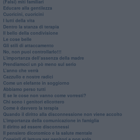
​(Falsi) miti familiari
​Educare alla gentilezza
​Cuoricini, cuoricini
I lutti della vita
​Dentro la stanza di terapia
​Il bello della condivisione
Le cose belle
​Gli stili di attaccamento
No, non puoi controllarlo!!!
​L’importanza dell’assenza della madre
​Prendiamoci un pò meno sul serio
​L’anno che verrà
​Cazzullo e nostre radici
​Come un elefante in soggiorno
​Abbiamo perso tutti
E se le cose non vanno come vorresti?
​Chi sono i genitori elicottero
Come è davvero la terapia
Quando il diritto alla disconnessione non viene accolto
​L’importanza della comunicazione in famiglia
​Il diritto ad essere disconnessi
​Il pensiero dicotomico e la salute mentale
​Consigli di lettura per genitori e non solo