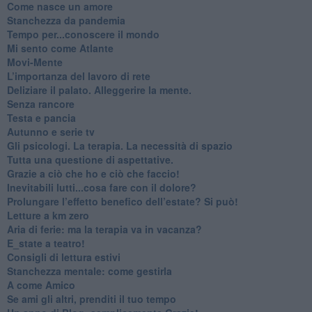
​Come nasce un amore
Stanchezza da pandemia
​Tempo per...conoscere il mondo
​Mi sento come Atlante
​Movi-Mente
​L’importanza del lavoro di rete
​Deliziare il palato. Alleggerire la mente.
​Senza rancore
​Testa e pancia
​Autunno e serie tv
​Gli psicologi. La terapia. La necessità di spazio
​Tutta una questione di aspettative.
​Grazie a ciò che ho e ciò che faccio!
​Inevitabili lutti...cosa fare con il dolore?
Prolungare l’effetto benefico dell’estate? Si può!
​Letture a km zero
​Aria di ferie: ma la terapia va in vacanza?
​E_state a teatro!
​Consigli di lettura estivi
​Stanchezza mentale: come gestirla
​A come Amico
​Se ami gli altri, prenditi il tuo tempo