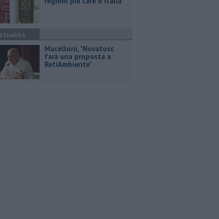
regioni più care d'Italia
ttualità
Macelloni, "Novatosc
farà una proposta a
RetiAmbiente"