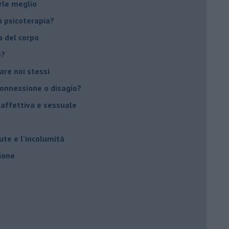
rle meglio
 psicoterapia?
a del corpo
e?
vare noi stessi
 connessione o disagio?
 affettiva e sessuale
ute e l’incolumità
ione