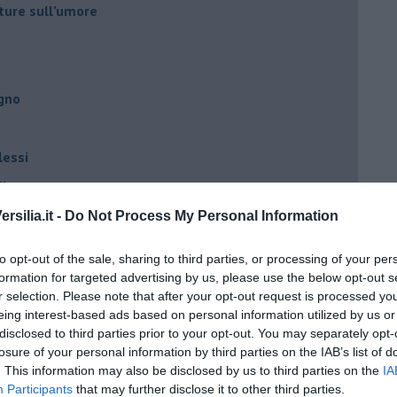
ture sull’umore
egno
lessi
 il tempo
na sindrome
silia.it -
Do Not Process My Personal Information
casa
to opt-out of the sale, sharing to third parties, or processing of your per
formation for targeted advertising by us, please use the below opt-out s
r selection. Please note that after your opt-out request is processed y
i
eing interest-based ads based on personal information utilized by us or
oterapia
disclosed to third parties prior to your opt-out. You may separately opt-
losure of your personal information by third parties on the IAB’s list of
scita!
. This information may also be disclosed by us to third parties on the
IA
Participants
that may further disclose it to other third parties.