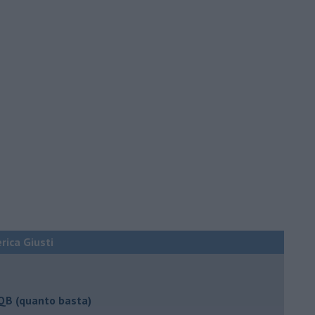
erica Giusti
 QB (quanto basta)