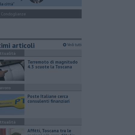
la città"
Condoglianze
imi articoli
Vedi tutti
ttualità
Terremoto di magnitudo
4.3 scuote la Toscana
avoro
Poste Italiane cerca
consulenti finanziari
ttualità
Affitti, Toscana tra le