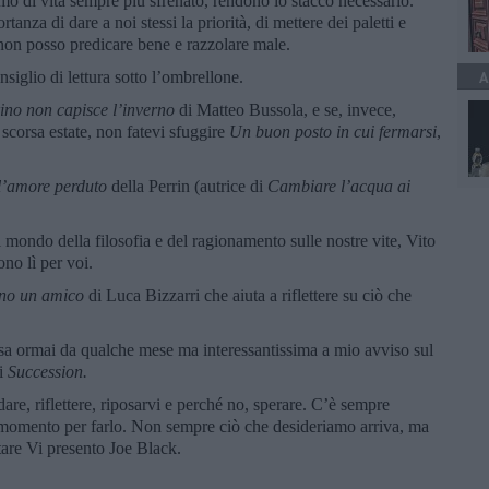
mo di vita sempre più sfrenato, rendono lo stacco necessario.
tanza di dare a noi stessi la priorità, di mettere dei paletti e
i non posso predicare bene e razzolare male.
iglio di lettura sotto l’ombrellone.
A
ino non capisce l’inverno
di Matteo Bussola, e se, invece,
scorsa estate, non fatevi sfuggire
Un buon posto in cui fermarsi
,
l’amore perduto
della Perrin (autrice di
Cambiare l’acqua ai
al mondo della filosofia e del ragionamento sulle nostre vite, Vito
no lì per voi.
no un amico
di Luca Bizzarri che aiuta a riflettere su ciò che
sa ormai da qualche mese ma interessantissima a mio avviso sul
ri
Succession.
re, riflettere, riposarvi e perché no, sperare. C’è sempre
 momento per farlo. Non sempre ciò che desideriamo arriva, ma
citare Vi presento Joe Black.