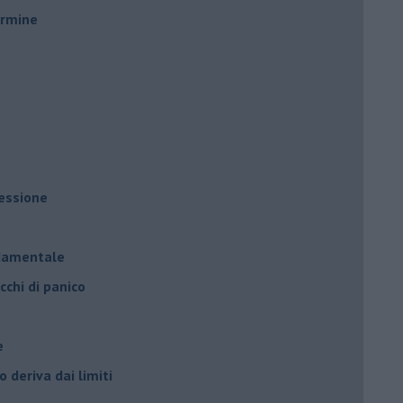
ermine
ressione
à
ndamentale
cchi di panico
e
 deriva dai limiti