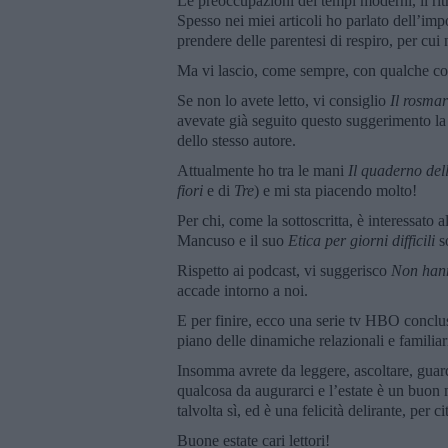
Le preoccupazioni dei tempi moderni, il rit
Spesso nei miei articoli ho parlato dell’impor
prendere delle parentesi di respiro, per cu
Ma vi lascio, come sempre, con qualche cons
Se non lo avete letto, vi consiglio
Il rosmar
avevate già seguito questo suggerimento la 
dello stesso autore.
Attualmente ho tra le mani
Il quaderno del
fiori
e di
Tre
) e mi sta piacendo molto!
Per chi, come la sottoscritta, è interessato 
Mancuso e il suo
Etica per giorni difficili
so
Rispetto ai podcast, vi suggerisco
Non han
accade intorno a noi.
E per finire, ecco una serie tv HBO conclu
piano delle dinamiche relazionali e familia
Insomma avrete da leggere, ascoltare, guarda
qualcosa da augurarci e l’estate è un buon
talvolta sì, ed è una felicità delirante, per 
Buone estate cari lettori!