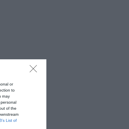
sonal or
ection to
ou may
 personal
out of the
 downstream
B’s List of