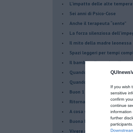
​L'impatto delle alte tempera
Sei anni di Psico-Cose
​Anche il terapeuta “sente”
​La forza silenziosa dell'imp
​Il mito della madre leonessa
Spazi leggeri per tempi comp
Il bambino, il marshmallow e
​Quando cambia il nome di u
QUInewsVer
​Quando il terapeuta torna a 
If you wish 
​Buon 1 Maggio!
sensitive in
confirm you
Ritornare indietro di vent’ann
continue se
​A cosa serve davvero la psic
information 
further disc
​Buona Pasqua e … buona rina
participants
​Vivere nell’incertezza
Downstream 