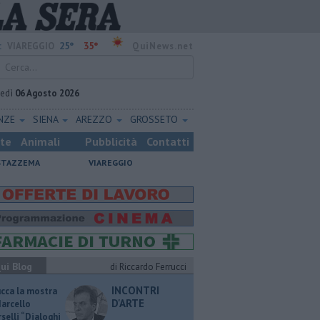
25°
35°
:
VIAREGGIO
QuiNews.net
vedì
06 Agosto 2026
ENZE
SIENA
AREZZO
GROSSETO
ste
Animali
Pubblicità
Contatti
STAZZEMA
VIAREGGIO
ui Blog
di Riccardo Ferrucci
INCONTRI
ucca la mostra
D'ARTE
Marcello
selli “Dialoghi