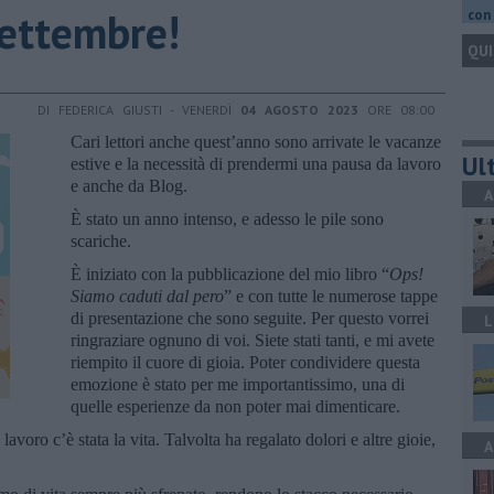
settembre!
con 
QUI
DI FEDERICA GIUSTI - VENERDÌ
04 AGOSTO 2023
ORE 08:00
Cari lettori anche quest’anno sono arrivate le vacanze
Ult
estive e la necessità di prendermi una pausa da lavoro
e anche da Blog.
A
È stato un anno intenso, e adesso le pile sono
scariche.
È iniziato con la pubblicazione del mio libro “
Ops!
Siamo caduti dal pero
” e con tutte le numerose tappe
di presentazione che sono seguite. Per questo vorrei
L
ringraziare ognuno di voi. Siete stati tanti, e mi avete
riempito il cuore di gioia. Poter condividere questa
emozione è stato per me importantissimo, una di
quelle esperienze da non poter mai dimenticare.
lavoro c’è stata la vita. Talvolta ha regalato dolori e altre gioie,
A