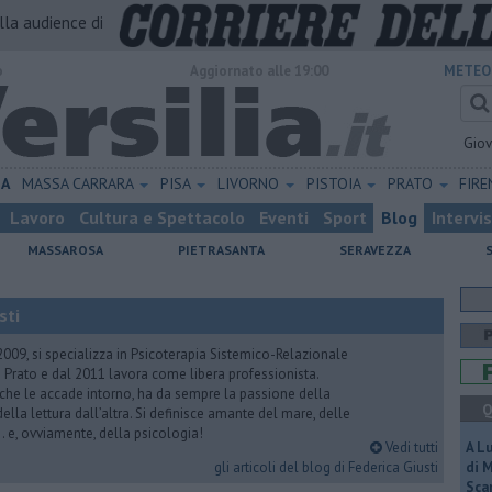
alla audience di
o
Aggiornato alle 19:00
METEO
Gio
NA
MASSA CARRARA
PISA
LIVORNO
PISTOIA
PRATO
FIR
Lavoro
Cultura e Spettacolo
Eventi
Sport
Blog
Intervi
MASSAROSA
PIETRASANTA
SERAVEZZA
sti
2009, si specializza in Psicoterapia Sistemico-Relazionale
 Prato e dal 2011 lavora come libera professionista.
 che le accade intorno, ha da sempre la passione della
Q
ella lettura dall’altra. Si definisce amante del mare, delle
 e, ovviamente, della psicologia!
Vedi tutti
A L
gli articoli del blog di Federica Giusti
di 
Scar