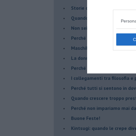
​Storie di rinascita: i Take Tha
​Quando la rigidità del tera
Persona
​Non sei indietro, stai seguen
​Perché abbiamo bisogno di 
​Maschilismo inconsapevole
​La donna può scegliere di n
​Perché abbiamo così bisogno 
​I collegamenti tra filosofia e
​Perché tutti si sentono in dov
​Quando crescere troppo pres
​Perché non impariamo mai dag
​Buone Feste!
​Kintsugi: quando le crepe di