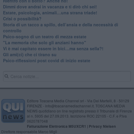
​Rientro con il botto? Anche no!
Dimmi dove andrai in vacanza e ti dirò chi sei!
​Estate, psicologia, animali…una strana triade!
​Crisi o possibilità?
​Storia di un tacco a spillo, dell’ansia e della necessità di
controllo
​Psico-sogno di un teatro di mezza estate
"La memoria che solo gli anziani hanno"
​Vi è mai capitato essere in bici…ma senza sella?!
​Gli ami(ci) che ci tirano su
Psico-riflessioni post covid di inizio estate
Editore Toscana Media Channel srl - Via Dei Martelli, 8 - 50129
FIRENZE - info@toscanamediachannel.it. TOSCANA MEDIA
NEWS quotidiano on line registrato presso il Tribunale di Firenze
al n. 5935 del 27.09.2013. Iscrizione ROC 22105 - C.F. e P.Iva
0620787048
Fatturazione Elettronica M5UXCR1 |
Privacy Nielsen
Direttore responsabile Marco Migli