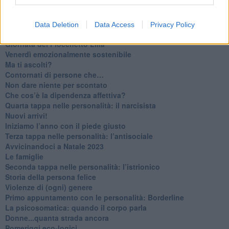
​Lasciate ai vostri figli il diritto di piangere
​Parole d’amore regalate al vento
​Essere genitori di un adolescente
Data Deletion
Data Access
Privacy Policy
​Saper pazientare
​Giornata del Fiocchetto Lilla
​Venerdì emozionalmente sostenibile
Ma ti ascolti?
Contornati di persone che…
Non dare niente per scontato
Che cos’è la dipendenza affettiva?
Quarta tappa nelle personalità: il narcisista
​Nuovi arrivi!
​Iniziamo l’anno con il piede giusto
​Terza tappa nelle personalità: l’antisociale
​Avvicinandoci a Natale 2023
Le famiglie
Seconda tappa nelle personalità: l’istrionico
​Storia della persona felice
Violenze di (ogni) genere
​Primo appuntamento con le personalità: Borderline
La psicosomatica: quando il corpo parla
Donne...quanta strada ancora
​Pomeriggi eco-logici