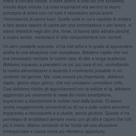
intere a cercare notizie, a stare attenti a tutto ciò che accadeva,
minuto dopo minuto. La cosa importante era sentirci al sicuro,
percepire di avere con noi tutto il necessario senza avere
l’incombenza di uscire fuori. Quelle volte in cui è capitato di andare
a fare spesa oppure di uscire per una commissione o per lavoro, ci
siamo imbattuti negli altri che, forse, ci hanno fatto adirare perché,
a nostro avviso, mettevano in atto comportamenti non corretti.
Un altro possibile scenario, ci ha visti attivi e in grado di apprendere
anche in una situazione così complessa. Abbiamo capito che non
era necessario riempire le nostre case di cibo a lunga scadenza.
Abbiamo imparato a prenderci un po' più cura di noi, controllando
la nostra alimentazione e facendo il movimento possibile in un
contesto del genere. Ma, cosa ancora più importante, abbiamo
capito, giorno dopo giorno, che non possiamo controllare tutto.
Così abbiamo ridotto gli appuntamenti con le notizie al tg, abbiamo
aggiornato più raramente le news dei nostri smartphone,
imparando a discriminare le notizie reali dalle bufale. Ci siamo
anche maggiormente concentrati su di noi e sulle nostre emozioni,
imparando a riconoscerle e a viverle, senza giudizio. Questo ci ha
permesso di arrabbiarci sempre meno con gli altri e capire che tutti,
più o meno, stiamo cercando di far fronte ad una situazione
emergenziale e nuova come più riteniamo opportuno.