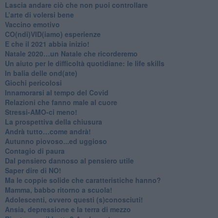
​Lascia andare ciò che non puoi controllare
L’arte di volersi bene
​Vaccino emotivo
CO(ndi)VID(iamo) esperienze
​E che il 2021 abbia inizio!
​Natale 2020…un Natale che ricorderemo
Un aiuto per le difficoltà quotidiane: le life skills
​In balia delle ond(ate)
Giochi pericolosi
Innamorarsi al tempo del Covid
​Relazioni che fanno male al cuore
​Stressi-AMO-ci meno!
​La prospettiva della chiusura
​Andrà tutto…come andrà!
Autunno piovoso...ed uggioso
​Contagio di paura
​Dal pensiero dannoso al pensiero utile
​Saper dire di NO!
​Ma le coppie solide che caratteristiche hanno?
​Mamma, babbo ritorno a scuola!
Adolescenti, ovvero questi (s)conosciuti!
Ansia, depressione e la terra di mezzo