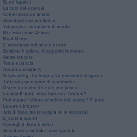
Buon Natale !
​La cura delle parole
​Come nasce un amore
Stanchezza da pandemia
​Tempo per...conoscere il mondo
​Mi sento come Atlante
​Movi-Mente
​L’importanza del lavoro di rete
​Deliziare il palato. Alleggerire la mente.
​Senza rancore
​Testa e pancia
​Autunno e serie tv
​Gli psicologi. La terapia. La necessità di spazio
​Tutta una questione di aspettative.
​Grazie a ciò che ho e ciò che faccio!
​Inevitabili lutti...cosa fare con il dolore?
Prolungare l’effetto benefico dell’estate? Si può!
​Letture a km zero
​Aria di ferie: ma la terapia va in vacanza?
​E_state a teatro!
​Consigli di lettura estivi
​Stanchezza mentale: come gestirla
​A come Amico