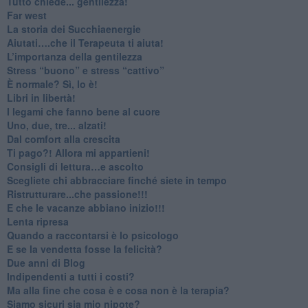
​Tutto chiede... gentilezza!
​Far west
​La storia dei Succhiaenergie
​Aiutati….che il Terapeuta ti aiuta!
​L’importanza della gentilezza
​Stress “buono” e stress “cattivo”
​È normale? Sì, lo è!
​Libri in libertà!
​I legami che fanno bene al cuore
Uno, due, tre... alzati!​
​Dal comfort alla crescita
​Ti pago?! Allora mi appartieni!​
​Consigli di lettura…e ascolto
​Scegliete chi abbracciare finché siete in tempo
​Ristrutturare...che passione!!!
​E che le vacanze abbiano inizio!!!
​Lenta ripresa
​Quando a raccontarsi è lo psicologo
​E se la vendetta fosse la felicità?
​Due anni di Blog
​Indipendenti a tutti i costi?
​Ma alla fine che cosa è e cosa non è la terapia?
​Siamo sicuri sia mio nipote?