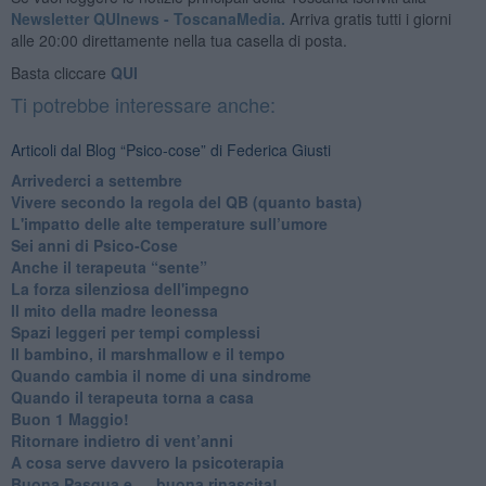
Newsletter QUInews - ToscanaMedia.
Arriva gratis tutti i giorni
alle 20:00 direttamente nella tua casella di posta.
Basta cliccare
QUI
Ti potrebbe interessare anche:
Articoli dal Blog “Psico-cose” di Federica Giusti
​Arrivederci a settembre
​Vivere secondo la regola del QB (quanto basta)
​L'impatto delle alte temperature sull’umore
Sei anni di Psico-Cose
​Anche il terapeuta “sente”
​La forza silenziosa dell'impegno
​Il mito della madre leonessa
Spazi leggeri per tempi complessi
Il bambino, il marshmallow e il tempo
​Quando cambia il nome di una sindrome
​Quando il terapeuta torna a casa
​Buon 1 Maggio!
Ritornare indietro di vent’anni
​A cosa serve davvero la psicoterapia
​Buona Pasqua e … buona rinascita!