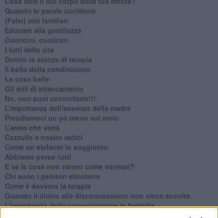
​Cosa dice il tuo corpo della tua mente?
​Quando le parole uccidono
​(Falsi) miti familiari
​Educare alla gentilezza
​Cuoricini, cuoricini
I lutti della vita
​Dentro la stanza di terapia
​Il bello della condivisione
Le cose belle
​Gli stili di attaccamento
No, non puoi controllarlo!!!
​L’importanza dell’assenza della madre
​Prendiamoci un pò meno sul serio
​L’anno che verrà
​Cazzullo e nostre radici
​Come un elefante in soggiorno
​Abbiamo perso tutti
E se le cose non vanno come vorresti?
​Chi sono i genitori elicottero
Come è davvero la terapia
Quando il diritto alla disconnessione non viene accolto
​L’importanza della comunicazione in famiglia
​Il diritto ad essere disconnessi