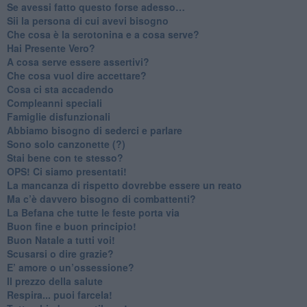
​Se avessi fatto questo forse adesso…
​Sii la persona di cui avevi bisogno
Che cosa è la serotonina e a cosa serve?
​Hai Presente Vero?
A cosa serve essere assertivi?
​Che cosa vuol dire accettare?
​Cosa ci sta accadendo
​Compleanni speciali
​Famiglie disfunzionali
​Abbiamo bisogno di sederci e parlare
Sono solo canzonette (?)
​Stai bene con te stesso?
​OPS! Ci siamo presentati!
​La mancanza di rispetto dovrebbe essere un reato
​Ma c’è davvero bisogno di combattenti?
​La Befana che tutte le feste porta via
Buon fine e buon principio!
​Buon Natale a tutti voi!
​Scusarsi o dire grazie?
​E’ amore o un’ossessione?
​Il prezzo della salute
​Respira... puoi farcela!