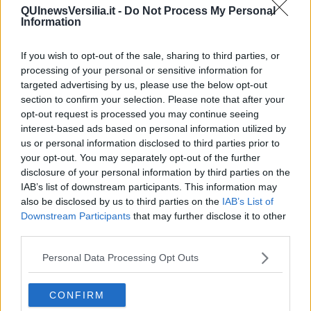
​Il pensiero dicotomico e la salute mentale
QUInewsVersilia.it -
Do Not Process My Personal
Information
​Consigli di lettura per genitori e non solo
​La Clownterapia
​Differenze tra persone frustrate e non
If you wish to opt-out of the sale, sharing to third parties, or
L’invisibile fatica mentale
processing of your personal or sensitive information for
Vacanze a km zero
targeted advertising by us, please use the below opt-out
​Buone Vacan(si)e!
section to confirm your selection. Please note that after your
​Il lato positivo delle cose
opt-out request is processed you may continue seeing
​Storie antiche di tempi moderni
interest-based ads based on personal information utilized by
​Quello che alle mamme non dicono
us or personal information disclosed to third parties prior to
Adultescenza
your opt-out. You may separately opt-out of the further
Homo imbecillis
disclosure of your personal information by third parties on the
​4 anni di Blog
IAB’s list of downstream participants. This information may
Quando il silenzio è aggressivo
also be disclosed by us to third parties on the
IAB’s List of
​Il passato, questo conosciuto!
Downstream Participants
that may further disclose it to other
​Clima ballerino e sbalzi d’umore
third parties.
La maternità
​L’uomo o l’orso?
Personal Data Processing Opt Outs
Non hanno un amico a teatro​
​Tutta una questione di rispetto
​Cose che ci esauriscono
CONFIRM
​Vespa che passione!