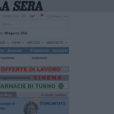
25°
36°
:
VIAREGGIO
QuiNews.net
ato
08 Agosto 2026
ENZE
SIENA
AREZZO
GROSSETO
ste
Animali
Pubblicità
Contatti
STAZZEMA
VIAREGGIO
ui Blog
di Adolfo Santoro
DISINCANTATO
esempio di
ismo