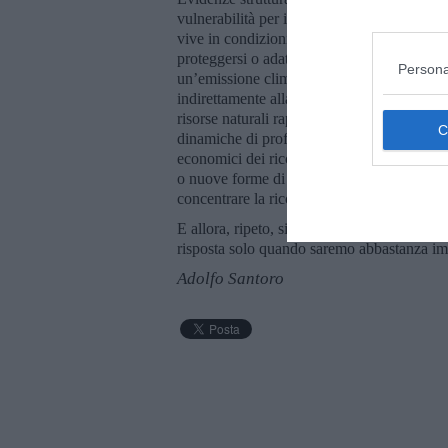
vulnerabilità per i poveri. Studi evidenzia
vive in condizioni di povertà, creando una 
proteggersi o adattarsi, mentre i poveri subi
Persona
un’emissione climalterante con impatto eno
indirettamente alla crisi che colpisce i più v
risorse naturali rappresentano una realtà in 
dinamiche di profitto di pochi. Il commercio 
economici dei ricchi, portano alla distruzio
o nuove forme di sfruttamento. Il capitalis
concentrare la ricchezza, impoverendo le fa
E allora, ripeto, si tratta di idee complotti
risposta solo quando saremo abbastanza im
Adolfo Santoro