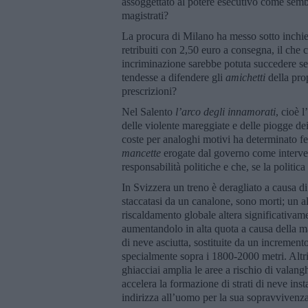
assoggettato al potere esecutivo come sembr
magistrati?
La procura di Milano ha messo sotto inchies
retribuiti con 2,50 euro a consegna, il che 
incriminazione sarebbe potuta succedere se 
tendesse a difendere gli
amichetti
della prop
prescrizioni?
Nel Salento
l’arco degli innamorati
, cioè 
delle violente mareggiate e delle piogge dei
coste per analoghi motivi ha determinato 
mancette
erogate dal governo come interve
responsabilità politiche e che, se la politic
In Svizzera un treno è deragliato a causa d
staccatasi da un canalone, sono morti; un al
riscaldamento globale altera significativam
aumentandolo in alta quota a causa della ma
di neve asciutta, sostituite da un increment
specialmente sopra i 1800-2000 metri. Altri
ghiacciai amplia le aree a rischio di valangh
accelera la formazione di strati di neve insta
indirizza all’uomo per la sua sopravvivenz