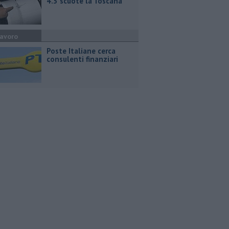
4.3 scuote la Toscana
avoro
Poste Italiane cerca
consulenti finanziari