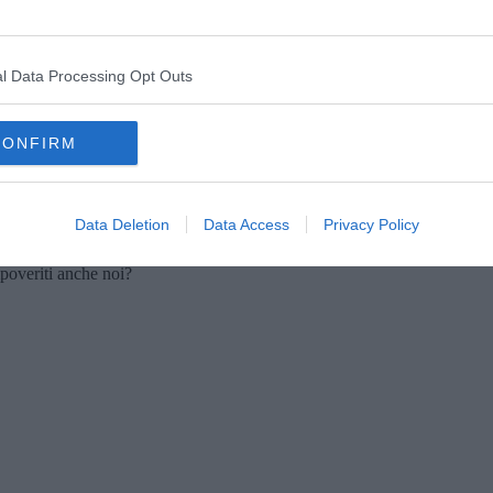
no che l’80% delle persone esposte a eventi meteorologici estremi
forma di dipendenza dove i ricchi, avendo più risorse, riescono a
scono i danni peggiori; i super-ricchi hanno, inoltre,
l Data Processing Opt Outs
rmemente superiore rispetto alla media, contribuendo
ulnerabili. Guerre e conflitti per il controllo di sorgenti d'acqua o
cui la lotta per la sopravvivenza dei poveri è spesso legata a
CONFIRM
di armi e i conflitti armati, spesso guidati da interessi
ne e alla povertà, creando una dipendenza forzata da aiuti esterni
mo transnazionale manipola gli equilibri sociali ed economici per
sce più deboli.
Data Deletion
Data Access
Privacy Policy
stiche dei poveri o si tratta di capitalismo globale? Troveremo una
poveriti anche noi?