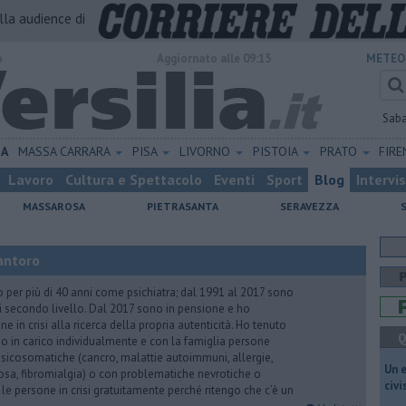
alla audience di
o
Aggiornato alle 09:15
METEO
Sab
NA
MASSA CARRARA
PISA
LIVORNO
PISTOIA
PRATO
FIR
Lavoro
Cultura e Spettacolo
Eventi
Sport
Blog
Intervi
MASSAROSA
PIETRASANTA
SERAVEZZA
antoro
o per più di 40 anni come psichiatra; dal 1991 al 2017 sono
di secondo livello. Dal 2017 sono in pensione e ho
e in crisi alla ricerca della propria autenticità. Ho tenuto
Q
o in carico individualmente e con la famiglia persone
icosomatiche (cancro, malattie autoimmuni, allergie,
​Un 
iosa, fibromialgia) o con problematiche nevrotiche o
civ
 le persone in crisi gratuitamente perché ritengo che c’è un