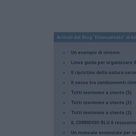
Articoli dal Blog “Disincantato” di 
​Un esempio di civismo
​Linee guida per organizzare 
​Il ripristino della natura sec
Il nesso tra cambiamenti cli
Tutti morimmo a stento (3)
Tutti morimmo a stento (2)
​Tutti morimmo a stento (1)
IL CORRIDOIO BLU il resocont
Un manuale essenziale per s