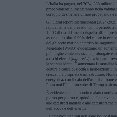
L’Italia ha pagato, nel 2024, 888 milioni d’
probabilmente aumenteranno nella valutazio
coraggio di smettere di fare propaganda e s
Gli ultimi report internazionali (2024-2025
rapidamente del previsto, con il periodo 2
1,5°C di riscaldamento rispetto all'era pre-i
assorbendo oltre il 90% del calore in eccess
del ghiaccio marino antartico ha raggiunto 
Mondiale (WMO) evidenziano un aumento es
più lunghe e intense, siccità prolungate e 
a rischi elevati (
high risks
) e a impatti irrev
la scarsità idrica. È aumentata la mortalità l
colture a causa di siccità e inondazioni; l’
crescenti a proprietà e infrastrutture. Nonos
energetica, con il calo dell'uso di carbone 
Potrà mai l’Italia succube di Trump assicur
È evidente che nel mondo malato condiviso
giorno per giorno e, quindi, della preven
alle catastrofi naturali e alle catastrofi ch
dell’acqua e dell’energia.
Le catastrofi naturali non sono poi così
nat