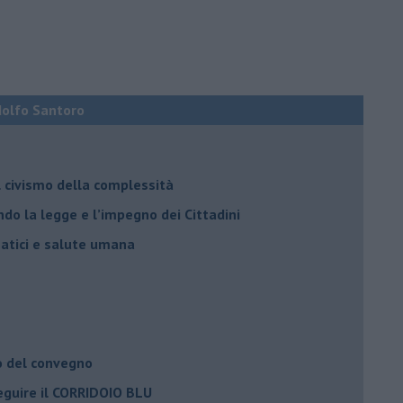
Adolfo Santoro
il civismo della complessità
ondo la legge e l’impegno dei Cittadini
matici e salute umana
o del convegno
eguire il CORRIDOIO BLU