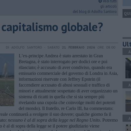
Vedi tutti
gli articoli
del blog di Adolfo Santoro
QUI
 capitalismo globale?
Ult
DI ADOLFO SANTORO - SABATO
21 FEBBRAIO 2026
ORE 08:00
A
L’ex-principe Andrea è stato arrestato in Gran
Bretagna, è stato interrogato per dodici ore e poi
rilasciato; è accusato di aver condiviso, quando era
emissario commerciale del governo di Londra in Asia,
informazioni riservate con Jeffrey Epstein (il
faccendiere accusato di abusi sessuali e traffico di
A
minori e attualmente sospettato di aver organizzato un
sistema di ricatti in quella che si sta sempre più
rivelando una cupola che coinvolge molti dei potenti
del mondo). Il fratello, re Carlo III, ha commentato:
 reale continuerà a svolgere il suo dovere; qualche giorno fa il
A
mato:
nessuno è al di sopra della legge nel Regno Unito
. Potremo
 è al di sopra della legge se il potere giudiziario viene