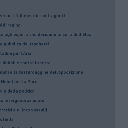
rso il full electric sui traghetti
old ironing
agli esperti che decidono le sorti dell’Elba
ne pubblica dei traghetti​
tadini per l’Aria
 deboli e contro la terra
eloni e la testardaggine dell’opposizione
l Nobel per la Pace
 e della politica
tto intergenerazionale
ratici e ai loro vassalli
potenti