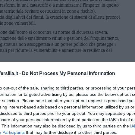
trasformi in una catastrofe o a minimizzarne l'impatto; in questo
 territoriale (evitare costruzioni in zone a rischio),
ia degli alvei dei fiumi, la creazione di sistemi di allerta precoce
le zone vulnerabili.
otte dall’uomo si concentra su norme di sicurezza severa,
ntazione dello smaltimento rifiuti e gestione dell’inquinamento.
stratura non assoggettata a un potere politico che protegge i
ali per ridurre la vulnerabilità e aumentare la resilienza del
le prodotte dal narcisismo malato dei super-ricchi che intendono
ri attraverso guerre, carestie, scarsità idrica e energetica.
silia.it -
Do Not Process My Personal Information
Cis-Giordania, a Cuba e in altre parti del mondo - che i
poveri
si
e i
ricchi
programmano ricostruzioni per il loro turismo o per la
to opt-out of the sale, sharing to third parties, or processing of your per
 loro assicurazione per pagarsi la cura delle loro malattie. I
formation for targeted advertising by us, please use the below opt-out s
o
isole
, dove esprimere la propria povertà interiore.
r selection. Please note that after your opt-out request is processed y
za e la prevenzione si contrappongono per un diverso modo di
eing interest-based ads based on personal information utilized by us or
e vs tempo di ragionevolezza della vita.
disclosed to third parties prior to your opt-out. You may separately opt-
 teorie del complotto o è un’analisi critica radicale del
losure of your personal information by third parties on the IAB’s list of
. This information may also be disclosed by us to third parties on the
IA
Participants
that may further disclose it to other third parties.
guaglianza economica e climatica crei situazioni di estrema