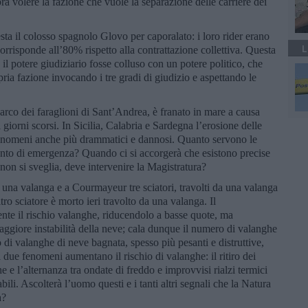
a volere la fazione che vuole la separazione delle carriere dei
ta il colosso spagnolo Glovo per caporalato: i loro rider erano
L
corrisponde all’80% rispetto alla contrattazione collettiva. Questa
il potere giudiziario fosse colluso con un potere politico, che
ria fazione invocando i tre gradi di giudizio e aspettando le
l’arco dei faraglioni di Sant’Andrea, è franato in mare a causa
 giorni scorsi. In Sicilia, Calabria e Sardegna l’erosione delle
fenomeni anche più drammatici e dannosi. Quanto servono le
nto di emergenza? Quando ci si accorgerà che esistono precise
a non si sveglia, deve intervenire la Magistratura?
i una valanga e a Courmayeur tre sciatori, travolti da una valanga
tro sciatore è morto ieri travolto da una valanga. Il
ente il rischio valanghe, riducendolo a basse quote, ma
ggiore instabilità della neve; cala dunque il numero di valanghe
o di valanghe di neve bagnata, spesso più pesanti e distruttive,
 due fenomeni aumentano il rischio di valanghe: il ritiro dei
e e l’alternanza tra ondate di freddo e improvvisi rialzi termici
bili. Ascolterà l’uomo questi e i tanti altri segnali che la Natura
a?