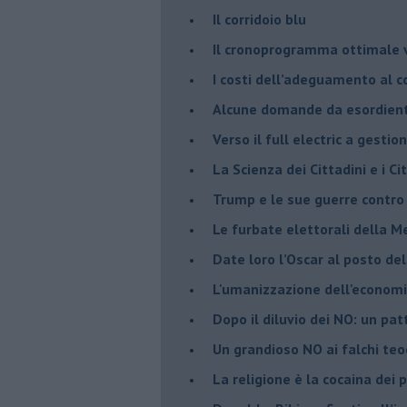
Il corridoio blu
​Il cronoprogramma ottimale ve
​I costi dell’adeguamento al c
Alcune domande da esordiente 
Verso il full electric a gestio
​La Scienza dei Cittadini e i Cit
Trump e le sue guerre contro i
​Le furbate elettorali della M
​Date loro l’Oscar al posto de
L'umanizzazione dell'economia
​Dopo il diluvio dei NO: un pa
​Un grandioso NO ai falchi teoc
La religione è la cocaina dei 