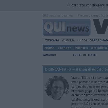
Questo sito contribuisce 
QUI
quotidiano online.
Percorso semplificat
TOSCANA
VERSILIA
LUCCA
GARFAGNA
Home
Cronaca
Politica
Attualità
CAMAIORE
FORTE DEI MARMI
DISINCANTATO — il Blog di Adolfo S
Vivo all’Elba ed ho lavorat
stato primario e dirigente 
continuato a ricevere person
numerosi gruppi ed ho pres
anche con problematiche ps
cefalee, ipertensione arter
psicotiche. Da anni ascolto