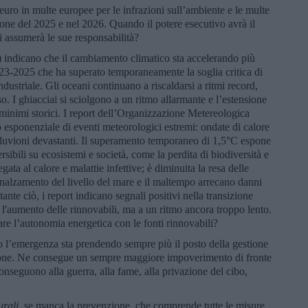
euro in multe europee per le infrazioni sull’ambiente e le multe
ne del 2025 e nel 2026. Quando il potere esecutivo avrà il
i assumerà le sue responsabilità?
) indicano che il cambiamento climatico sta accelerando più
023-2025 che ha superato temporaneamente la soglia critica di
ndustriale. Gli oceani continuano a riscaldarsi a ritmi record,
o. I ghiacciai si sciolgono a un ritmo allarmante e l’estensione
minimi storici. I report dell’Organizzazione Metereologica
ponenziale di eventi meteorologici estremi: ondate di calore
alluvioni devastanti. Il superamento temporaneo di 1,5°C espone
ersibili su ecosistemi e società, come la perdita di biodiversità e
egata al calore e malattie infettive; è diminuita la resa delle
innalzamento del livello del mare e il maltempo arrecano danni
tante ciò, i report indicano segnali positivi nella transizione
e l'aumento delle rinnovabili, ma a un ritmo ancora troppo lento.
are l’autonomia energetica con le fonti rinnovabili?
 l’emergenza sta prendendo sempre più il posto della gestione
zione. Ne consegue un sempre maggiore impoverimento di fronte
e conseguono alla guerra, alla fame, alla privazione del cibo,
urali
, se manca la prevenzione, che comprende tutte le misure