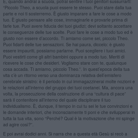
E, quando andrai a scuola, potrai sentire i tuoi genitori sussurrarti:
“Piccolo Theo, a scuola puoi essere te stesso. Puoi stare dalla tua
parte e noi ti sosterremo. È giusto imparare a fare le cose a modo
tuo. È giusto pensare alle cose, immaginarle e provarle prima di
farle tue. Puoi avere fiducia dei tuoi giudizi; devi soltanto accettare
le conseguenze delle tue scelte. Puoi fare le cose a modo tuo ed è
giusto non essere d’accordo. Ti amiamo come sei, piccolo Theo.
Puoi fidarti delle tue sensazioni. Se hai paura, diccelo: è giusto
essere impauriti, possiamo parlarne. Puoi scegliere i tuoi amici.
Puoi vestirti come gli altri bambini oppure a modo tuo. Meriti di
ricevere le cose che desideri. Vogliamo stare con te, qualunque
cosa accada. Ti amiamo, piccolo Theo.”. In quest’epoca della tua
vita c’è un ritorno verso una dominanza relativa dell’emisfero
cerebrale sinistro: è il periodo in cui immagazzinerai molte nozioni e
le relazioni all’interno del gruppo dei tuoi coetanei. Ma, ancora una
volta, la prosecuzione della costruzione di una “cultura di pace”
sarà il contenitore all’interno del quale disciplinare il tuo
individualismo. È, dunque, il tempo in cui tu sei le tue convinzioni e
le domande interiori, che inconsciamente ti poni e che svilupperai in
tutta la tua vita, sono “Perché? Qual è la motivazione che mi spinge
ad agire così?”.
E poi avrai dodici anni. Si narra che a questa età Gesù si recò a