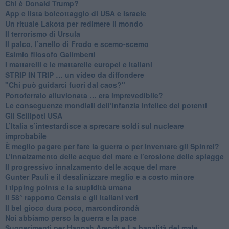
​Chi è Donald Trump?
App e lista boicottaggio di USA e Israele
​Un rituale Lakota per redimere il mondo
Il terrorismo di Ursula
​Il palco, l’anello di Frodo e scemo-scemo
Esimio filosofo Galimberti
​I mattarelli e le mattarelle europei e italiani
​STRIP IN TRIP … un video da diffondere
"Chi può guidarci fuori dal caos?"
​Portoferraio alluvionata … era imprevedibile?
Le conseguenze mondiali dell’infanzia infelice dei potenti
​Gli Scilipoti USA
L’Italia s’intestardisce a sprecare soldi sul nucleare
improbabile
È meglio pagare per fare la guerra o per inventare gli Spinrel?
​L’innalzamento delle acque del mare e l’erosione delle spiagge
​Il progressivo innalzamento delle acque del mare
​Gunter Pauli e il desalinizzare meglio e a costo minore
I tipping points e la stupidità umana
​Il 58° rapporto Censis e gli italiani veri
​Il bel gioco dura poco, marcondirondà
Noi abbiamo perso la guerra e la pace
Suggerimenti per Hannah Arendt e La banalità del male