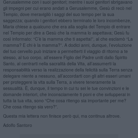
Gerusalemme con i suoi genitori; mentre i suoi genitori sbrigavano
gli impegni per cui erano andati a Gerusalemme, Gesù di recò nel
Tempio, dove meravigliò i saggi del suo tempo per la sua
saggezza; quando i genitori ebbero terminato le loro incombenze,
Maria chiese a qualcuno che era alla soglia del Tempio di entrare
nel Tempio per dire a Gesù che la mamma lo aspettava; Gesù fu
così informato: “C’è la mamma che ti aspetta!”, al che esclamò “La
mamma? E chi è la mamma?”. A dodici anni, dunque, l’evoluzione
del tuo cervello può iniziare a permetterti il viaggio di ritorno a te
stesso, al tuo corpo, all’essere Figlio del Padre uniti dallo Spirito
Santo, al centrarti nella sacralità della Vita, all’assumerti la
responsabilità verso la realizzazione della felicità sulla Terra senza
delegare niente a nessuno, all’accordarti con gli altri esseri umani
per proteggere la vita sulla Terra, a vivere teneramente la
sessualità. È, dunque, il tempo in cui tu sei le tue convinzioni e le
domande interiori, che inconsciamente ti poni e che svilupperai in
tutta la tua vita, sono “Che cosa ritengo sia importante per me?
Che cosa ritengo sia vero?”
.
Questa mia lettera non finisce però qui, ma continua altrove.
Adolfo Santoro