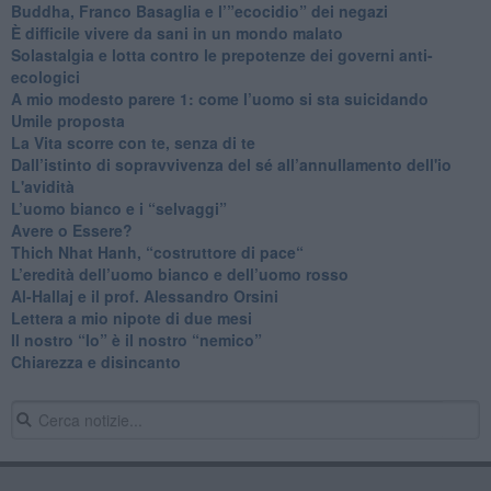
​Buddha, Franco Basaglia e l’”ecocidio” dei negazi
​È difficile vivere da sani in un mondo malato
Solastalgia e lotta contro le prepotenze dei governi anti-
ecologici
​A mio modesto parere 1: come l’uomo si sta suicidando
​Umile proposta
​La Vita scorre con te, senza di te
​Dall’istinto di sopravvivenza del sé all’annullamento dell'io
L'avidità
​L’uomo bianco e i “selvaggi”
​Avere o Essere?
​Thich Nhat Hanh, “costruttore di pace“
​L’eredità dell’uomo bianco e dell’uomo rosso
Al-Hallaj e il prof. Alessandro Orsini
​Lettera a mio nipote di due mesi
​Il nostro “Io” è il nostro “nemico”
​Chiarezza e disincanto