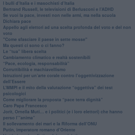
​I bulli d’Italia e i masochisti d’Italia
​Bertrand Russell, le televisioni di Berlusconi e l’ADHD
​Se vuoi la pace, investi non nelle armi, ma nella scuola
​Dichiara pace
​Appello agli elettori ad una scelta profonda del voto e del non
voto
"Come sfasciare il paese in sette mosse"
​Ma questi ci sono o ci fanno?
​Le “tua” libera scelta
Cambiamento climatico e realtà sostenibili
“Pace, ecologia, responsabilità”
​Corruttibilità e machiavellismo
Istruzioni per un’arte corale contro l’oggettivizzazione
dell’Essere
​L’MMPI e il mito della valutazione “oggettiva” dei test
psicologici
Come migliorare la proposta “pace terra dignità”
Caro Papa Francesco
​Jorit, Ornella Muti… e i politici (e i loro elettori) che hanno
perso l’”anima”
​Il sollevamento dei mari e la Riforma dell’ONU
Putin, imperatore romano d’Oriente