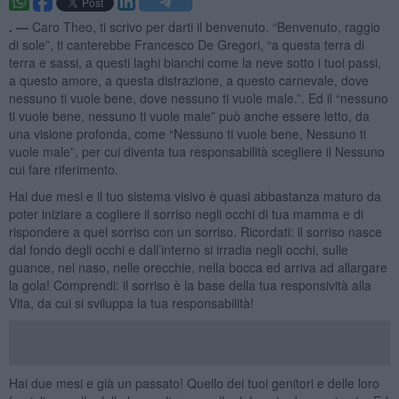
. —
Caro Theo, ti scrivo per darti il benvenuto. “Benvenuto, raggio
di sole”, ti canterebbe Francesco De Gregori, “a questa terra di
terra e sassi, a questi laghi bianchi come la neve sotto i tuoi passi,
a questo amore, a questa distrazione, a questo carnevale, dove
nessuno ti vuole bene, dove nessuno ti vuole male.”. Ed il “nessuno
ti vuole bene, nessuno ti vuole male” può anche essere letto, da
una visione profonda, come “Nessuno ti vuole bene, Nessuno ti
vuole male”, per cui diventa tua responsabilità scegliere il Nessuno
cui fare riferimento.
Hai due mesi e il tuo sistema visivo è quasi abbastanza maturo da
poter iniziare a cogliere il sorriso negli occhi di tua mamma e di
rispondere a quel sorriso con un sorriso. Ricordati: il sorriso nasce
dal fondo degli occhi e dall’interno si irradia negli occhi, sulle
guance, nel naso, nelle orecchie, nella bocca ed arriva ad allargare
la gola! Comprendi: il sorriso è la base della tua responsività alla
Vita, da cui si sviluppa la tua responsabilità!
Hai due mesi e già un passato! Quello dei tuoi genitori e delle loro