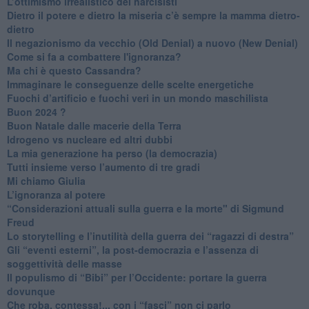
​L’ottimismo irrealistico dei narcisisti
​Dietro il potere e dietro la miseria c’è sempre la mamma dietro-
dietro
Il negazionismo da vecchio (Old Denial) a nuovo (New Denial)
Come si fa a combattere l'ignoranza?
Ma chi è questo Cassandra?
Immaginare le conseguenze delle scelte energetiche
​Fuochi d’artificio e fuochi veri in un mondo maschilista
Buon 2024 ?
​Buon Natale dalle macerie della Terra
​Idrogeno vs nucleare ed altri dubbi
​La mia generazione ha perso (la democrazia)
​Tutti insieme verso l’aumento di tre gradi
Mi chiamo Giulia
L’ignoranza al potere
​“Considerazioni attuali sulla guerra e la morte" di Sigmund
Freud
​Lo storytelling e l’inutilità della guerra dei “ragazzi di destra”
​Gli “eventi esterni”, la post-democrazia e l’assenza di
soggettività delle masse
​Il populismo di “Bibi” per l’Occidente: portare la guerra
dovunque
​Che roba, contessa!... con i “fasci” non ci parlo