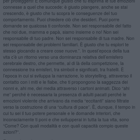
per proteggerti! È comunque giusto che tu esprima le tue emozioni
connesse a quel che succede: è giusto piangere, anche se stai
crescendo, è giusto che tu scopra le conseguenze del tuo
comportamento. Puoi chiedere ciò che desideri. Puoi porre
domande se qualcosa ti confonde. Non sei responsabile del fatto
che noi due, mamma e papà, siamo insieme o no! Non sei
responsabile di tuo padre. Non sei responsabile di tua madre. Non
sei responsabile dei problemi familiari. È giusto che tu esplori te
stesso giocando a creare cose nuove.”. In quest’epoca della tua
vita c’è un ritorno verso una dominanza relativa dell’emisfero
cerebrale destro, che permette, al di là della competizione, la
connessione tra emisferi, tra simboli e significati, tra fratelli. È
l’epoca in cui si sviluppa la narrazione, lo storytelling, attraverso il
contatto con i miti e le fiabe, che ti propongono la saggezza dei
nonni e, ahi me, dei media attraverso i cartoni animati. Dico “ahi
me” perché è necessaria la presenza di adulti pacati perché le
emozioni violente che arrivano da media “eccitanti” siano filtrate
verso la costruzione di una “cultura di pace”. È, dunque, il tempo in
cui tu sei il tuo potere personale e le domande interiori, che
inconsciamente ti poni e che svilupperai in tutta la tua vita, sono
“Come? Con quali modalità e con quali capacità compio queste
azioni?”.