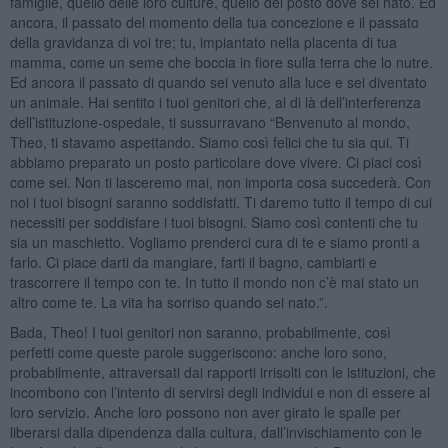
famiglie, quello delle loro culture, quello del posto dove sei nato. Ed
ancora, il passato del momento della tua concezione e il passato
della gravidanza di voi tre; tu, impiantato nella placenta di tua
mamma, come un seme che boccia in fiore sulla terra che lo nutre.
Ed ancora il passato di quando sei venuto alla luce e sei diventato
un animale. Hai sentito i tuoi genitori che, al di là dell’interferenza
dell’istituzione-ospedale, ti sussurravano “Benvenuto al mondo,
Theo, ti stavamo aspettando. Siamo così felici che tu sia qui. Ti
abbiamo preparato un posto particolare dove vivere. Ci piaci così
come sei. Non ti lasceremo mai, non importa cosa succederà. Con
noi i tuoi bisogni saranno soddisfatti. Ti daremo tutto il tempo di cui
necessiti per soddisfare i tuoi bisogni. Siamo così contenti che tu
sia un maschietto. Vogliamo prenderci cura di te e siamo pronti a
farlo. Ci piace darti da mangiare, farti il bagno, cambiarti e
trascorrere il tempo con te. In tutto il mondo non c’è mai stato un
altro come te. La vita ha sorriso quando sei nato.”.
Bada, Theo! I tuoi genitori non saranno, probabilmente, così
perfetti come queste parole suggeriscono: anche loro sono,
probabilmente, attraversati dai rapporti irrisolti con le istituzioni, che
incombono con l’intento di servirsi degli individui e non di essere al
loro servizio. Anche loro possono non aver girato le spalle per
liberarsi dalla dipendenza dalla cultura, dall’invischiamento con le