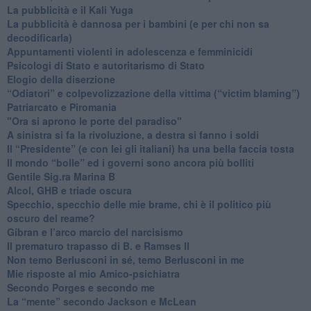
La pubblicità e il Kali Yuga
​La pubblicità è dannosa per i bambini (e per chi non sa
decodificarla)
​Appuntamenti violenti in adolescenza e femminicidi
​Psicologi di Stato e autoritarismo di Stato
Elogio della diserzione
“Odiatori” e colpevolizzazione della vittima (“victim blaming”)
​Patriarcato e Piromania
"Ora si aprono le porte del paradiso"
​A sinistra si fa la rivoluzione, a destra si fanno i soldi
​Il “Presidente” (e con lei gli italiani) ha una bella faccia tosta
​Il mondo “bolle” ed i governi sono ancora più bolliti
​Gentile Sig.ra Marina B
​Alcol, GHB e triade oscura
​Specchio, specchio delle mie brame, chi è il politico più
oscuro del reame?
​Gibran e l’arco marcio del narcisismo
​Il prematuro trapasso di B. e Ramses II
​Non temo Berlusconi in sé, temo Berlusconi in me
​Mie risposte al mio Amico-psichiatra
​Secondo Porges e secondo me
​La “mente” secondo Jackson e McLean