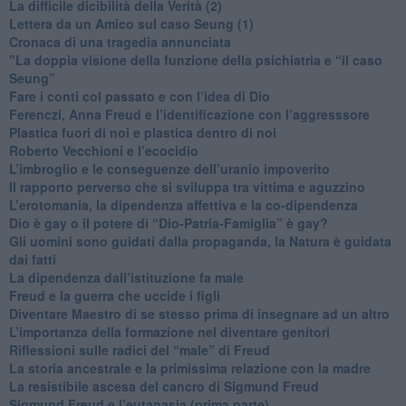
La difficile dicibilità della Verità (2)
​Lettera da un Amico sul caso Seung (1)
​Cronaca di una tragedia annunciata
"​La doppia visione della funzione della psichiatria e “il caso
Seung”
​Fare i conti col passato e con l’idea di Dio
​Ferenczi, Anna Freud e l’identificazione con l’aggresssore
Plastica fuori di noi e plastica dentro di noi
​Roberto Vecchioni e l’ecocidio
​L’imbroglio e le conseguenze dell’uranio impoverito
​Il rapporto perverso che si sviluppa tra vittima e aguzzino
L’erotomania, la dipendenza affettiva e la co-dipendenza
​Dio è gay o il potere di “Dio-Patria-Famiglia” è gay?
​Gli uomini sono guidati dalla propaganda, la Natura è guidata
dai fatti
La dipendenza dall’istituzione fa male
​Freud e la guerra che uccide i figli
​Diventare Maestro di se stesso prima di insegnare ad un altro
L’importanza della formazione nel diventare genitori
Riflessioni sulle radici del “male” di Freud
​La storia ancestrale e la primissima relazione con la madre
​La resistibile ascesa del cancro di Sigmund Freud
Sigmund Freud e l’eutanasia (prima parte)