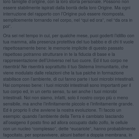
loro famiglie d’origine, con la loro storia personale. Possono non
essere stabilmente ispirati dalla bontà della loro Origine. Ma ogni
interruzione del rapporto con l’Origine può essere ricomposta,
semplicemente tornando nel corpo, nel “qui ed ora”, nel “da ora in
poi”.
Ora sei nel tempo in cui, per qualche mese, puoi goderti l’idillio con
tua mamma, alla presenza protettiva del tuo babbo e di chi ti vuole
rispettosamente bene: le memorie implicite di questo passato
rispettoso potranno strutturare in te la fiducia di base e la
rappresentazione dell’Universo nel tuo cuore. Ed il tuo corpo ne
risentirà! Ne risentirà soprattutto il tuo Sistema Immunitario, che
viene modulato dalle relazioni che la tua psiche in formazione
stabilisce con l’ambiente, di cui fanno parte i tuoi microbi intestinali.
Hai compreso bene: i tuoi microbi intestinali sono importanti per il
tuo corpo ed, in un certo senso, tu sei anche i tuoi microbi
intestinali. Noi non siamo, infatti, solo il nostro corpo più o meno
sensibile, ma anche l’infinitamente piccolo e l’infinitamente grande.
Ed è proprio lì che avviene la nostra evoluzione. Ti faccio un
esempio: quando l’ambiente della Terra è cambiato lasciando
all’ossigeno il posto fino ad allora occupato dallo zolfo, le cellule
con un nucleo “complesso”, dette “eucariote”, hanno probabilmente
fagocitato, per sopravvivere, alcuni batteri a doppia membrana, in