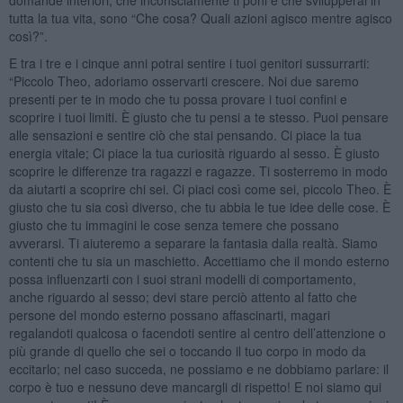
tutta la tua vita, sono “Che cosa? Quali azioni agisco mentre agisco
così?”.
E tra i tre e i cinque anni potrai sentire i tuoi genitori sussurrarti:
“Piccolo Theo, adoriamo osservarti crescere. Noi due saremo
presenti per te in modo che tu possa provare i tuoi confini e
scoprire i tuoi limiti. È giusto che tu pensi a te stesso. Puoi pensare
alle sensazioni e sentire ciò che stai pensando. Ci piace la tua
energia vitale; Ci piace la tua curiosità riguardo al sesso. È giusto
scoprire le differenze tra ragazzi e ragazze. Ti sosterremo in modo
da aiutarti a scoprire chi sei. Ci piaci così come sei, piccolo Theo. È
giusto che tu sia così diverso, che tu abbia le tue idee delle cose. È
giusto che tu immagini le cose senza temere che possano
avverarsi. Ti aiuteremo a separare la fantasia dalla realtà. Siamo
contenti che tu sia un maschietto. Accettiamo che il mondo esterno
possa influenzarti con i suoi strani modelli di comportamento,
anche riguardo al sesso; devi stare perciò attento al fatto che
persone del mondo esterno possano affascinarti, magari
regalandoti qualcosa o facendoti sentire al centro dell’attenzione o
più grande di quello che sei o toccando il tuo corpo in modo da
eccitarlo; nel caso succeda, ne possiamo e ne dobbiamo parlare: il
corpo è tuo e nessuno deve mancargli di rispetto! E noi siamo qui