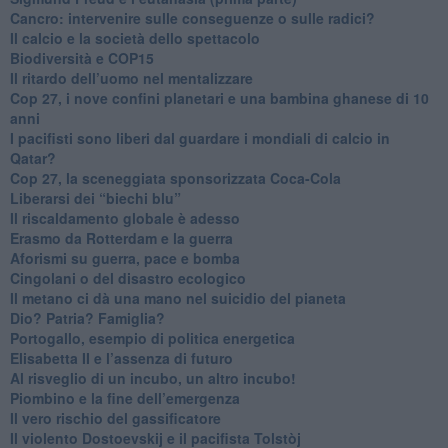
Cancro: intervenire sulle conseguenze o sulle radici?
​Il calcio e la società dello spettacolo
Biodiversità e COP15
​Il ritardo dell’uomo nel mentalizzare
​Cop 27, i nove confini planetari e una bambina ghanese di 10
anni
​I pacifisti sono liberi dal guardare i mondiali di calcio in
Qatar?
​Cop 27, la sceneggiata sponsorizzata Coca-Cola
​Liberarsi dei “biechi blu”
Il riscaldamento globale è adesso
​Erasmo da Rotterdam e la guerra
​Aforismi su guerra, pace e bomba
Cingolani o del disastro ecologico
​Il metano ci dà una mano nel suicidio del pianeta
​Dio? Patria? Famiglia?
Portogallo, esempio di politica energetica
​Elisabetta II e l’assenza di futuro
Al risveglio di un incubo, un altro incubo!
​Piombino e la fine dell’emergenza
​Il vero rischio del gassificatore
​Il violento Dostoevskij e il pacifista Tolstòj