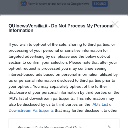
Se vuoi leggere le notizie principali della Toscana iscriviti alla
QUInewsVersilia.it -
Do Not Process My Personal
Information
Newsletter QUInews - ToscanaMedia.
Arriva gratis tutti i giorni
alle 20:00 direttamente nella tua casella di posta.
If you wish to opt-out of the sale, sharing to third parties, or
Basta cliccare
QUI
processing of your personal or sensitive information for
Ti potrebbe interessare anche:
targeted advertising by us, please use the below opt-out
section to confirm your selection. Please note that after your
Articoli dal Blog “Disincantato” di Adolfo Santoro
opt-out request is processed you may continue seeing
​Linee guida per organizzare il civismo della complessità
interest-based ads based on personal information utilized by
​Il ripristino della natura secondo la legge e l’impegno dei
us or personal information disclosed to third parties prior to
Cittadini
your opt-out. You may separately opt-out of the further
Il nesso tra cambiamenti climatici e salute umana
disclosure of your personal information by third parties on the
Tutti morimmo a stento (3)
IAB’s list of downstream participants. This information may
Tutti morimmo a stento (2)
also be disclosed by us to third parties on the
IAB’s List of
​Tutti morimmo a stento (1)
Downstream Participants
that may further disclose it to other
IL CORRIDOIO BLU il resoconto del convegno
third parties.
Un manuale essenziale per seguire il CORRIDOIO BLU
Il corridoio blu
Personal Data Processing Opt Outs