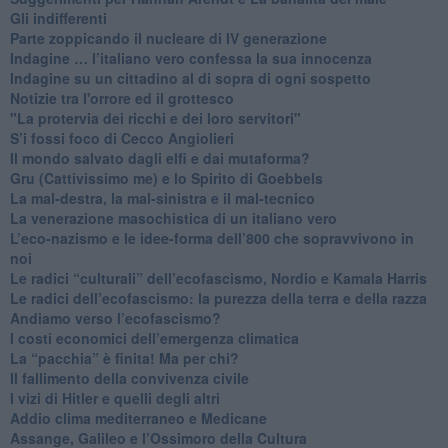
​Gli indifferenti
Parte zoppicando il nucleare di IV generazione
​Indagine … l’italiano vero confessa la sua innocenza
Indagine su un cittadino al di sopra di ogni sospetto
Notizie tra l'orrore ed il grottesco
"La protervia dei ricchi e dei loro servitori"
S’i fossi foco di Cecco Angiolieri
​Il mondo salvato dagli elfi e dai mutaforma?
Gru (Cattivissimo me) e lo Spirito di Goebbels
​La mal-destra, la mal-sinistra e il mal-tecnico
​La venerazione masochistica di un italiano vero
​L’eco-nazismo e le idee-forma dell’800 che sopravvivono in
noi
​Le radici “culturali” dell’ecofascismo, Nordio e Kamala Harris
Le radici dell’ecofascismo: la purezza della terra e della razza
Andiamo verso l’ecofascismo?
I costi economici dell’emergenza climatica
​La “pacchia” è finita! Ma per chi?
​Il fallimento della convivenza civile
​I vizi di Hitler e quelli degli altri
Addio clima mediterraneo e Medicane
​Assange, Galileo e l’Ossimoro della Cultura