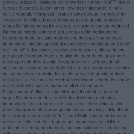
grado di utilizzare l’ossigeno per convertire i nutrienti in ATP, cioè in
depositi di energia. Questi batteri, diventati “mitocondri” e, nelle
cellule vegetali, “cloroplasti”, erano e sono dunque in grado di far
“respirare” la cellula. Ma ora torniamo a te: in questo periodo di
tempo l’affiatamento tra il tuo corpo, la relazione con tua madre ed
l’ambiente microbico interno al tuo corpo ed immediatamente
esterno permette la giusta maturazione della tua “competenza
immunitaria”, cioè la capacità di riconoscere immediatamente il “sé”
dal “non sé” e di attivare i processi di protezione e difesa. Anche
per questo è fondamentale la qualità del rapporto con tua madre in
questo periodo della tua vita: il rapporto con lei si fonda, infatti,
sulla comunicazione non-verbale del suo emisfero cerebrale destro
col tuo emisfero cerebrale destro, che prevale in questo periodo
della tua vita. E gli emisferi cerebrali destri sono la sede direzionale
delle funzioni biologiche fondamentali che esprimono
l’”attaccamento” alla vita, come il sonno, il nutrirsi, l’andare di
corpo, l’elaborazione delle emozioni, del sistema endocrino-
immunitario e della tenerezza sessuale. Nel corso della tua vita
dovrai imparare a ritornare a questo stato di privacy, al di là di tutte
le istituzioni, compreso il tuo “Io”, che è l’istituzione a fondamento
delle altre istituzioni. Sei, dunque, nel tempo in cui tu sei il tuo
ambiente e le domande interiori, che inconsciamente ti poni e che
svilupperai in tutta la tua vita, sono “Dove? Quando? Quali sono i