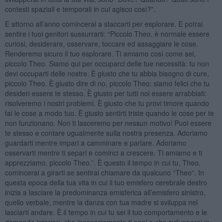
contesti spaziali e temporali in cui agisco così?”.
E attorno all’anno comincerai a staccarti per esplorare. E potrai
sentire i tuoi genitori sussurrarti: “Piccolo Theo, è normale essere
curiosi, desiderare, osservare, toccare ed assaggiare le cose.
Renderemo sicuro il tuo esplorare. Ti amiamo così come sei,
piccolo Theo. Siamo qui per occuparci delle tue necessità: tu non
devi occuparti delle nostre. È giusto che tu abbia bisogno di cure,
piccolo Theo. È giusto dire di no, piccolo Theo: siamo felici che tu
desideri essere te stesso. È giusto per tutti noi essere arrabbiati:
risolveremo i nostri problemi. È giusto che tu provi timore quando
fai le cose a modo tuo. È giusto sentirti triste quando le cose per te
non funzionano. Non ti lasceremo per nessun motivo! Puoi essere
te stesso e contare ugualmente sulla nostra presenza. Adoriamo
guardarti mentre impari a camminare e parlare. Adoriamo
osservarti mentre ti separi e cominci a crescere. Ti amiamo e ti
apprezziamo, piccolo Theo.”. È questo il tempo in cui tu, Theo,
comincerai a girarti se sentirai chiamare da qualcuno “Theo”. In
questa epoca della tua vita in cui il tuo emisfero cerebrale destro
inizia a lasciare la predominanza emisferica all’emisfero sinistro,
quello verbale, mentre la danza con tua madre si sviluppa nel
lasciarti andare. È il tempo in cui tu sei il tuo comportamento e le
domande interiori, che inconsciamente ti poni e che svilupperai in