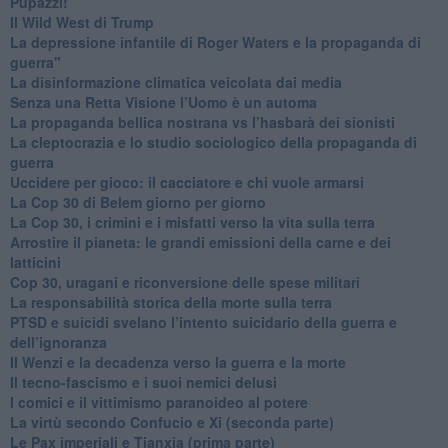
​Pupazzi!
​Il Wild West di Trump
​La depressione infantile di Roger Waters e la propaganda di
guerra"
​La disinformazione climatica veicolata dai media
Senza una Retta Visione l’Uomo è un automa
​La propaganda bellica nostrana vs l’hasbarà dei sionisti
​La cleptocrazia e lo studio sociologico della propaganda di
guerra
​Uccidere per gioco: il cacciatore e chi vuole armarsi
​La Cop 30 di Belem giorno per giorno
La Cop 30, i crimini e i misfatti verso la vita sulla terra
Arrostire il pianeta: le grandi emissioni della carne e dei
latticini
​Cop 30, uragani e riconversione delle spese militari
La responsabilità storica della morte sulla terra
PTSD e suicidi svelano l’intento suicidario della guerra e
dell’ignoranza
Il Wenzi e la decadenza verso la guerra e la morte
​Il tecno-fascismo e i suoi nemici delusi
​I comici e il vittimismo paranoideo al potere
​La virtù secondo Confucio e Xi (seconda parte)
Le Pax imperiali e Tianxia (prima parte)