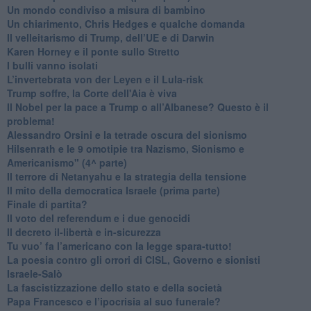
Un mondo condiviso a misura di bambino
​Un chiarimento, Chris Hedges e qualche domanda
Il velleitarismo di Trump, dell’UE e di Darwin
​Karen Horney e il ponte sullo Stretto
​I bulli vanno isolati
L’invertebrata von der Leyen e il Lula-risk
Trump soffre, la Corte dell'Aia è viva
​Il Nobel per la pace a Trump o all’Albanese? Questo è il
problema!
​Alessandro Orsini e la tetrade oscura del sionismo
​Hilsenrath e le 9 omotipie tra Nazismo, Sionismo e
Americanismo" (4^ parte)
​Il terrore di Netanyahu e la strategia della tensione
Il mito della democratica Israele (prima parte)
​Finale di partita?
​Il voto del referendum e i due genocidi
Il decreto il-libertà e in-sicurezza
Tu vuo’ fa l’americano con la legge spara-tutto!
La poesia contro gli orrori di CISL, Governo e sionisti
Israele-Salò
​La fascistizzazione dello stato e della società
Papa Francesco e l’ipocrisia al suo funerale?