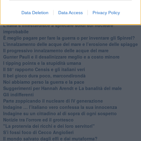
​Portoferraio alluvionata … era imprevedibile?
Le conseguenze mondiali dell’infanzia infelice dei potenti
Data Deletion
Data Access
Privacy Policy
​Gli Scilipoti USA
L’Italia s’intestardisce a sprecare soldi sul nucleare
improbabile
È meglio pagare per fare la guerra o per inventare gli Spinrel?
​L’innalzamento delle acque del mare e l’erosione delle spiagge
​Il progressivo innalzamento delle acque del mare
​Gunter Pauli e il desalinizzare meglio e a costo minore
I tipping points e la stupidità umana
​Il 58° rapporto Censis e gli italiani veri
​Il bel gioco dura poco, marcondirondà
Noi abbiamo perso la guerra e la pace
Suggerimenti per Hannah Arendt e La banalità del male
​Gli indifferenti
Parte zoppicando il nucleare di IV generazione
​Indagine … l’italiano vero confessa la sua innocenza
Indagine su un cittadino al di sopra di ogni sospetto
Notizie tra l'orrore ed il grottesco
"La protervia dei ricchi e dei loro servitori"
S’i fossi foco di Cecco Angiolieri
​Il mondo salvato dagli elfi e dai mutaforma?