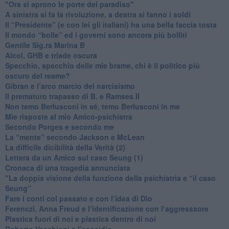
"Ora si aprono le porte del paradiso"
​A sinistra si fa la rivoluzione, a destra si fanno i soldi
​Il “Presidente” (e con lei gli italiani) ha una bella faccia tosta
​Il mondo “bolle” ed i governi sono ancora più bolliti
​Gentile Sig.ra Marina B
​Alcol, GHB e triade oscura
​Specchio, specchio delle mie brame, chi è il politico più
oscuro del reame?
​Gibran e l’arco marcio del narcisismo
​Il prematuro trapasso di B. e Ramses II
​Non temo Berlusconi in sé, temo Berlusconi in me
​Mie risposte al mio Amico-psichiatra
​Secondo Porges e secondo me
​La “mente” secondo Jackson e McLean
La difficile dicibilità della Verità (2)
​Lettera da un Amico sul caso Seung (1)
​Cronaca di una tragedia annunciata
"​La doppia visione della funzione della psichiatria e “il caso
Seung”
​Fare i conti col passato e con l’idea di Dio
​Ferenczi, Anna Freud e l’identificazione con l’aggresssore
Plastica fuori di noi e plastica dentro di noi
​Roberto Vecchioni e l’ecocidio