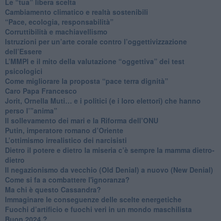
​Le “tua” libera scelta
Cambiamento climatico e realtà sostenibili
“Pace, ecologia, responsabilità”
​Corruttibilità e machiavellismo
Istruzioni per un’arte corale contro l’oggettivizzazione
dell’Essere
​L’MMPI e il mito della valutazione “oggettiva” dei test
psicologici
Come migliorare la proposta “pace terra dignità”
Caro Papa Francesco
​Jorit, Ornella Muti… e i politici (e i loro elettori) che hanno
perso l’”anima”
​Il sollevamento dei mari e la Riforma dell’ONU
Putin, imperatore romano d’Oriente
​L’ottimismo irrealistico dei narcisisti
​Dietro il potere e dietro la miseria c’è sempre la mamma dietro-
dietro
Il negazionismo da vecchio (Old Denial) a nuovo (New Denial)
Come si fa a combattere l'ignoranza?
Ma chi è questo Cassandra?
Immaginare le conseguenze delle scelte energetiche
​Fuochi d’artificio e fuochi veri in un mondo maschilista
Buon 2024 ?