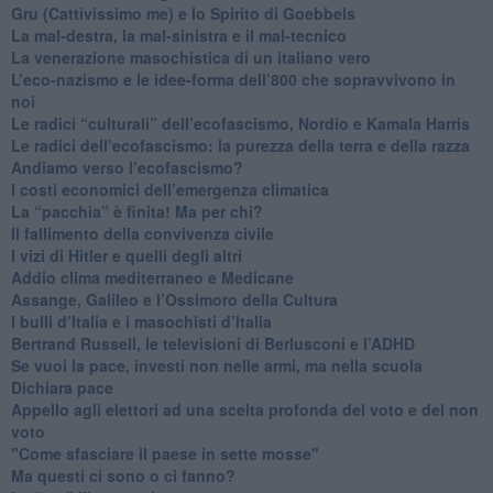
Gru (Cattivissimo me) e lo Spirito di Goebbels
​La mal-destra, la mal-sinistra e il mal-tecnico
​La venerazione masochistica di un italiano vero
​L’eco-nazismo e le idee-forma dell’800 che sopravvivono in
noi
​Le radici “culturali” dell’ecofascismo, Nordio e Kamala Harris
Le radici dell’ecofascismo: la purezza della terra e della razza
Andiamo verso l’ecofascismo?
I costi economici dell’emergenza climatica
​La “pacchia” è finita! Ma per chi?
​Il fallimento della convivenza civile
​I vizi di Hitler e quelli degli altri
Addio clima mediterraneo e Medicane
​Assange, Galileo e l’Ossimoro della Cultura
​I bulli d’Italia e i masochisti d’Italia
​Bertrand Russell, le televisioni di Berlusconi e l’ADHD
​Se vuoi la pace, investi non nelle armi, ma nella scuola
​Dichiara pace
​Appello agli elettori ad una scelta profonda del voto e del non
voto
"Come sfasciare il paese in sette mosse"
​Ma questi ci sono o ci fanno?