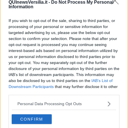
problema!
QUInewsVersilia.it -
Do Not Process My Personal
Information
​Alessandro Orsini e la tetrade oscura del sionismo
​Hilsenrath e le 9 omotipie tra Nazismo, Sionismo e
Americanismo" (4^ parte)
If you wish to opt-out of the sale, sharing to third parties, or
​Il terrore di Netanyahu e la strategia della tensione
processing of your personal or sensitive information for
Il mito della democratica Israele (prima parte)
targeted advertising by us, please use the below opt-out
​Finale di partita?
section to confirm your selection. Please note that after your
​Il voto del referendum e i due genocidi
opt-out request is processed you may continue seeing
Il decreto il-libertà e in-sicurezza
interest-based ads based on personal information utilized by
Tu vuo’ fa l’americano con la legge spara-tutto!
us or personal information disclosed to third parties prior to
La poesia contro gli orrori di CISL, Governo e sionisti
your opt-out. You may separately opt-out of the further
Israele-Salò
disclosure of your personal information by third parties on the
​La fascistizzazione dello stato e della società
IAB’s list of downstream participants. This information may
Papa Francesco e l’ipocrisia al suo funerale?
also be disclosed by us to third parties on the
IAB’s List of
​Chi è Donald Trump?
Downstream Participants
that may further disclose it to other
App e lista boicottaggio di USA e Israele
third parties.
​Un rituale Lakota per redimere il mondo
Il terrorismo di Ursula
Personal Data Processing Opt Outs
​Il palco, l’anello di Frodo e scemo-scemo
Esimio filosofo Galimberti
​I mattarelli e le mattarelle europei e italiani
CONFIRM
​STRIP IN TRIP … un video da diffondere
"Chi può guidarci fuori dal caos?"