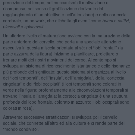
percezione del tempo, nei meccanismi di motivazione e
ricompensa, nel senso di gratificazione derivante dal
raggiungimento di un obiettivo e nell'attenzione) e della corteccia
cerebrale, un network, che etichetta gli eventi come
buoni
o
cattivi
,
piacevoli
o
spiacevoli
.
Un ulteriore livello di maturazione avviene con la maturazione della
parte anteriore del cervello, che porta una speciale attenzione
esecutiva in questa miscela orientata al sé: nei “lobi frontali” (la
parte azzurra della figura) iniziamo a pianificare, proiettare o
frenare molti dei nostri movimenti del corpo. Al contempo si
sviluppa un sistema di riconoscimento istantaneo e delle risonanze
più profonde del significato; questo sistema si organizza al livello
dei “lobi temporali”, dell’”insula”, dell’”amigdala”, della “corteccia
cingolata” e dei “lobi occipitali” (i lobi temporali sono colorati in
verde nella figura; profondamente alle circonvoluzioni temporali si
trovano l’insula e l’amigdala; la corteccia cingolata è una struttura
profonda del lobo frontale, colorato in azzurro; i lobi occipitali sono
colorati in rosa).
Attraverso successive stratificazioni si sviluppa poi il cervello
sociale, che connette all’altro ed alla cultura e ci rende parte del
“mondo condiviso”.