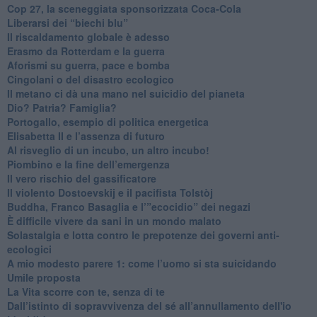
​Cop 27, la sceneggiata sponsorizzata Coca-Cola
​Liberarsi dei “biechi blu”
Il riscaldamento globale è adesso
​Erasmo da Rotterdam e la guerra
​Aforismi su guerra, pace e bomba
Cingolani o del disastro ecologico
​Il metano ci dà una mano nel suicidio del pianeta
​Dio? Patria? Famiglia?
Portogallo, esempio di politica energetica
​Elisabetta II e l’assenza di futuro
Al risveglio di un incubo, un altro incubo!
​Piombino e la fine dell’emergenza
​Il vero rischio del gassificatore
​Il violento Dostoevskij e il pacifista Tolstòj
​Buddha, Franco Basaglia e l’”ecocidio” dei negazi
​È difficile vivere da sani in un mondo malato
Solastalgia e lotta contro le prepotenze dei governi anti-
ecologici
​A mio modesto parere 1: come l’uomo si sta suicidando
​Umile proposta
​La Vita scorre con te, senza di te
​Dall’istinto di sopravvivenza del sé all’annullamento dell'io