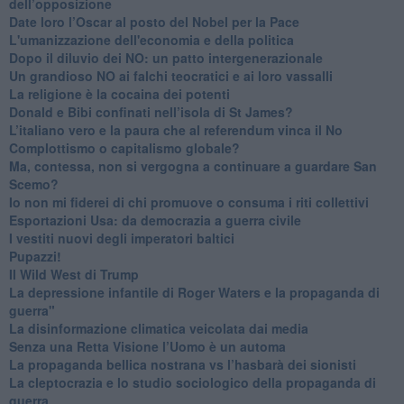
dell’opposizione
​Date loro l’Oscar al posto del Nobel per la Pace
L'umanizzazione dell'economia e della politica
​Dopo il diluvio dei NO: un patto intergenerazionale
​Un grandioso NO ai falchi teocratici e ai loro vassalli
La religione è la cocaina dei potenti
Donald e Bibi confinati nell’isola di St James?
L’italiano vero e la paura che al referendum vinca il No
​Complottismo o capitalismo globale?
​Ma, contessa, non si vergogna a continuare a guardare San
Scemo?
​Io non mi fiderei di chi promuove o consuma i riti collettivi
Esportazioni Usa: da democrazia a guerra civile
​I vestiti nuovi degli imperatori baltici
​Pupazzi!
​Il Wild West di Trump
​La depressione infantile di Roger Waters e la propaganda di
guerra"
​La disinformazione climatica veicolata dai media
Senza una Retta Visione l’Uomo è un automa
​La propaganda bellica nostrana vs l’hasbarà dei sionisti
​La cleptocrazia e lo studio sociologico della propaganda di
guerra