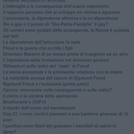
​L’imbroglio e le conseguenze dell’uranio impoverito
​Il rapporto perverso che si sviluppa tra vittima e aguzzino
L’erotomania, la dipendenza affettiva e la co-dipendenza
​Dio è gay o il potere di “Dio-Patria-Famiglia” è gay?
​Gli uomini sono guidati dalla propaganda, la Natura è guidata
dai fatti
La dipendenza dall’istituzione fa male
​Freud e la guerra che uccide i figli
​Diventare Maestro di se stesso prima di insegnare ad un altro
L’importanza della formazione nel diventare genitori
Riflessioni sulle radici del “male” di Freud
​La storia ancestrale e la primissima relazione con la madre
​La resistibile ascesa del cancro di Sigmund Freud
Sigmund Freud e l’eutanasia (prima parte)
Cancro: intervenire sulle conseguenze o sulle radici?
​Il calcio e la società dello spettacolo
Biodiversità e COP15
​Il ritardo dell’uomo nel mentalizzare
​Cop 27, i nove confini planetari e una bambina ghanese di 10
anni
​I pacifisti sono liberi dal guardare i mondiali di calcio in
Qatar?