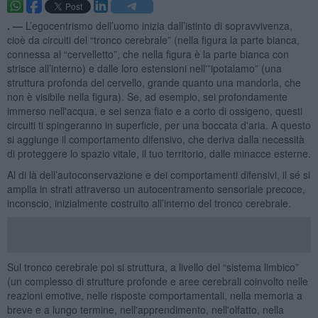
. —
L’egocentrismo dell’uomo inizia dall’istinto di sopravvivenza,
cioè da circuiti del “tronco cerebrale” (nella figura la parte bianca,
connessa al “cervelletto”, che nella figura è la parte bianca con
strisce all’interno) e dalle loro estensioni nell'”ipotalamo” (una
struttura profonda del cervello, grande quanto una mandorla, che
non è visibile nella figura). Se, ad esempio, sei profondamente
immerso nell'acqua, e sei senza fiato e a corto di ossigeno, questi
circuiti ti spingeranno in superficie, per una boccata d'aria. A questo
si aggiunge il comportamento difensivo, che deriva dalla necessità
di proteggere lo spazio vitale, il tuo territorio, dalle minacce esterne.
Al di là dell’autoconservazione e dei comportamenti difensivi, il sé si
amplia in strati attraverso un autocentramento sensoriale precoce,
inconscio, inizialmente costruito all’interno del tronco cerebrale.
Sul tronco cerebrale poi si struttura, a livello del “sistema limbico”
(un complesso di strutture profonde e aree cerebrali coinvolto nelle
reazioni emotive, nelle risposte comportamentali, nella memoria a
breve e a lungo termine, nell'apprendimento, nell'olfatto, nella