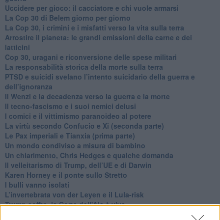
​Uccidere per gioco: il cacciatore e chi vuole armarsi
​La Cop 30 di Belem giorno per giorno
La Cop 30, i crimini e i misfatti verso la vita sulla terra
Arrostire il pianeta: le grandi emissioni della carne e dei
latticini
​Cop 30, uragani e riconversione delle spese militari
La responsabilità storica della morte sulla terra
PTSD e suicidi svelano l’intento suicidario della guerra e
dell’ignoranza
Il Wenzi e la decadenza verso la guerra e la morte
​Il tecno-fascismo e i suoi nemici delusi
​I comici e il vittimismo paranoideo al potere
​La virtù secondo Confucio e Xi (seconda parte)
Le Pax imperiali e Tianxia (prima parte)
Un mondo condiviso a misura di bambino
​Un chiarimento, Chris Hedges e qualche domanda
Il velleitarismo di Trump, dell’UE e di Darwin
​Karen Horney e il ponte sullo Stretto
​I bulli vanno isolati
L’invertebrata von der Leyen e il Lula-risk
Trump soffre, la Corte dell'Aia è viva
​Il Nobel per la pace a Trump o all’Albanese? Questo è il