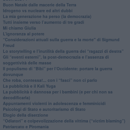
​Buon Natale dalle macerie della Terra
​Idrogeno vs nucleare ed altri dubbi
​La mia generazione ha perso (la democrazia)
​Tutti insieme verso l’aumento di tre gradi
Mi chiamo Giulia
L’ignoranza al potere
​“Considerazioni attuali sulla guerra e la morte" di Sigmund
Freud
​Lo storytelling e l’inutilità della guerra dei “ragazzi di destra”
​Gli “eventi esterni”, la post-democrazia e l’assenza di
soggettività delle masse
​Il populismo di “Bibi” per l’Occidente: portare la guerra
dovunque
​Che roba, contessa!... con i “fasci” non ci parlo
La pubblicità e il Kali Yuga
​La pubblicità è dannosa per i bambini (e per chi non sa
decodificarla)
​Appuntamenti violenti in adolescenza e femminicidi
​Psicologi di Stato e autoritarismo di Stato
Elogio della diserzione
“Odiatori” e colpevolizzazione della vittima (“victim blaming”)
​Patriarcato e Piromania