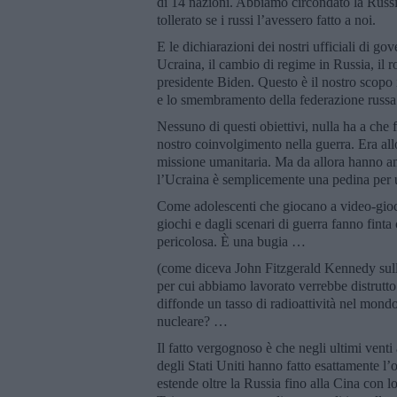
di 14 nazioni. Abbiamo circondato la Russi
tollerato se i russi l’avessero fatto a noi.
E le dichiarazioni dei nostri ufficiali di gov
Ucraina, il cambio di regime in Russia, il r
presidente Biden. Questo è il nostro scopo i
e lo smembramento della federazione russa
Nessuno di questi obiettivi, nulla ha a che f
nostro coinvolgimento nella guerra. Era allo
missione umanitaria. Ma da allora hanno a
l’Ucraina è semplicemente una pedina per un
Come adolescenti che giocano a video-giochi
giochi e dagli scenari di guerra fanno finta
pericolosa. È una bugia …
(come diceva John Fitzgerald Kennedy sulla
per cui abbiamo lavorato verrebbe distrutt
diffonde un tasso di radioattività nel mon
nucleare? …
Il fatto vergognoso è che negli ultimi venti a
degli Stati Uniti hanno fatto esattamente l’
estende oltre la Russia fino alla Cina con l