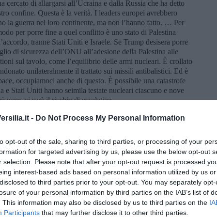
 cercato di allargarsi all’Ucraina e dalla Russia che ha detto
ro confine. Questa è la verità. I leaders europei avrebbero
no la guerra nel loro continente, ma non l’hanno fatto. … Per
do per porre fine a quel conflitto è uno stato di Palestina
d’accordo, tranne Stati Uniti e Israele. Se Trump desisera porre
iglio di sicurezza dell’ONU all’adesione della Palestina alle
oni sul tavolo, come l’equilibrio delle armi nucleari. È crollato
onato unilateralmente il trattato sui missili antibalistici. Ed è
ace, occupiamoci anche di questo. È possibile una catastrofe
a e Stati Uniti hanno seimila testate nucleari ciascuno e nove
 pace, ci sarà il rischio di escalation.
silia.it -
Do Not Process My Personal Information
ggere la Russia in pochi secondi!
to opt-out of the sale, sharing to third parties, or processing of your per
formation for targeted advertising by us, please use the below opt-out s
li … abbiamo un supermissile che non è possibile intercettare.
r selection. Please note that after your opt-out request is processed y
eing interest-based ads based on personal information utilized by us or
disclosed to third parties prior to your opt-out. You may separately opt-
ele, che lui definisce apertamente uno Stato di apartheid. Accusa
losure of your personal information by third parties on the IAB’s list of
o della Cisgiordania. Invoca delle sanzioni internazionali contro
. This information may also be disclosed by us to third parties on the
IA
tinesi la terra che è stata loro rubata.
Participants
that may further disclose it to other third parties.