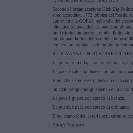
7. KICK BIG POLLUTERS OUT
Secondo l’organizzazione Kick Big Polluter
sono accreditati 1773 lobbisti del fossile, s
approvati alla COP29, nello stile del tergi
climatico (climate delate), mancano gli inte
ogni riferimento per una rapida diminuzion
individuare la fine dell’uso dei combustibil
temperatura globale e sul raggiungimento t
8. GIOVANNI LINDO FERRETTI, AUT
La guerra è fredda, la guerra è limitata, la 
La pace è calda, la pace è contrattata, la pac
E noi che siamo esseri liberi, un ciclo siam
un ciclo riempiamo gli arsenali e un ciclo r
La pace è guerra con spreco di licenze.
La guerra è pace con spreco di ordinanze.
E noi siamo felici, esseri liberi, carne solo
Adolfo Santoro