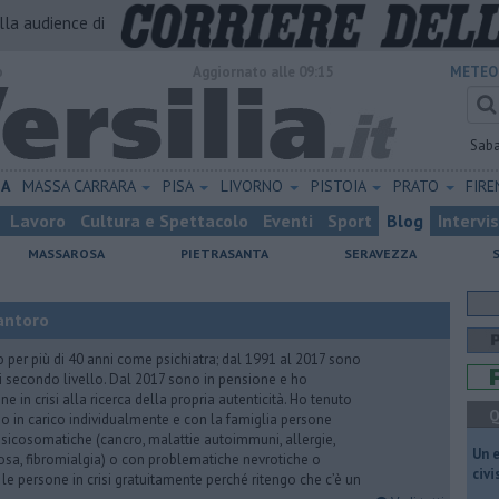
alla audience di
o
Aggiornato alle 09:15
METEO
Sab
NA
MASSA CARRARA
PISA
LIVORNO
PISTOIA
PRATO
FIR
Lavoro
Cultura e Spettacolo
Eventi
Sport
Blog
Intervi
MASSAROSA
PIETRASANTA
SERAVEZZA
antoro
o per più di 40 anni come psichiatra; dal 1991 al 2017 sono
di secondo livello. Dal 2017 sono in pensione e ho
e in crisi alla ricerca della propria autenticità. Ho tenuto
Q
o in carico individualmente e con la famiglia persone
icosomatiche (cancro, malattie autoimmuni, allergie,
​Un 
iosa, fibromialgia) o con problematiche nevrotiche o
civ
 le persone in crisi gratuitamente perché ritengo che c’è un