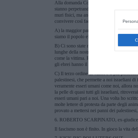
Alla domanda Come fanno gli israeliani ad a
stanno perpetrando? ecco la sua risposta. La
muri fisici, ma anche di muri mentali. Voglio
convivere così facilmente con questa realtà 
Persona
A) la maggior parte degli israeliani, se non
siamo il popolo eletto, abbiamo il diritto di
B) Ci sono state nella storia delle occupazi
lunghe della nostra. Ma non c’è mai stata n
come la vittima. Ricordiamoci di Golda Mei
gli ebrei hanno il diritto di fare tutto quell
C) Il terzo ordine di valori è il più pericol
palestinesi, che permette a noi israeliani 
veramente esseri umani come noi, allora non
la pelle di quasi tutti gli israeliani, ritrov
esseri umani pari a noi. Una volta ho scritt
molte lettere di protesta da parte degli anim
provato a mettersi nei panni dei palestines
6. ROBERTO SCARPINATO, ex-giudice, pa
Il fascismo non è finito. In gioco la vita de