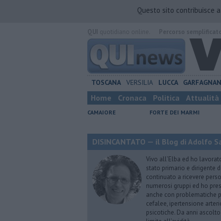
Questo sito contribuisce 
QUI
quotidiano online.
Percorso semplificat
TOSCANA
VERSILIA
LUCCA
GARFAGNA
Home
Cronaca
Politica
Attualità
CAMAIORE
FORTE DEI MARMI
DISINCANTATO — il Blog di Adolfo S
Vivo all’Elba ed ho lavorat
stato primario e dirigente 
continuato a ricevere person
numerosi gruppi ed ho pres
anche con problematiche ps
cefalee, ipertensione arter
psicotiche. Da anni ascolto