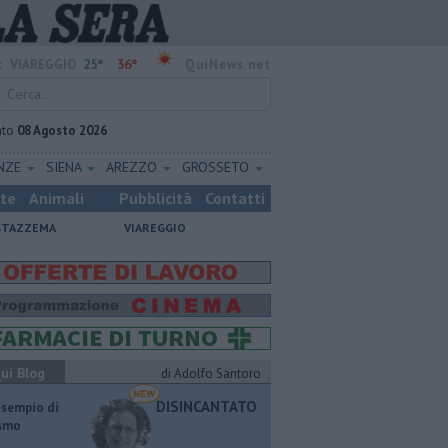
25°
36°
:
VIAREGGIO
QuiNews.net
ato
08 Agosto 2026
ENZE
SIENA
AREZZO
GROSSETO
ste
Animali
Pubblicità
Contatti
STAZZEMA
VIAREGGIO
ui Blog
di Adolfo Santoro
DISINCANTATO
esempio di
ismo