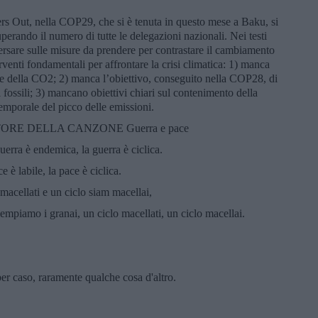
s Out, nella COP29, che si è tenuta in questo mese a Baku, si
uperando il numero di tutte le delegazioni nazionali. Nei testi
versare sulle misure da prendere per contrastare il cambiamento
rventi fondamentali per affrontare la crisi climatica: 1) manca
e della CO2; 2) manca l’obiettivo, conseguito nella COP28, di
i fossili; 3) mancano obiettivi chiari sul contenimento della
emporale del picco delle emissioni.
ORE DELLA CANZONE Guerra e pace
guerra è endemica, la guerra è ciclica.
e è labile, la pace è ciclica.
 macellati e un ciclo siam macellai,
iempiamo i granai, un ciclo macellati, un ciclo macellai.
 per caso, raramente qualche cosa d'altro.