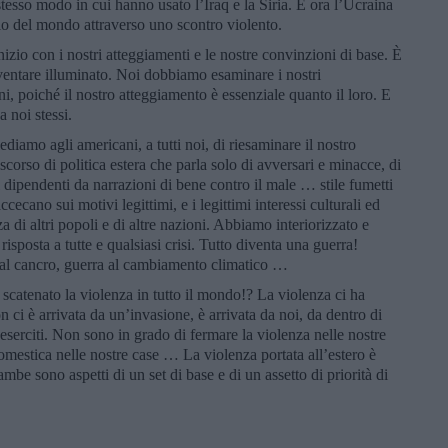
esso modo in cui hanno usato l’Iraq e la Siria. E ora l’Ucraina
io del mondo attraverso uno scontro violento.
izio con i nostri atteggiamenti e le nostre convinzioni di base. È
diventare illuminato. Noi dobbiamo esaminare i nostri
, poiché il nostro atteggiamento è essenziale quanto il loro. E
 noi stessi.
diamo agli americani, a tutti noi, di riesaminare il nostro
corso di politica estera che parla solo di avversari e minacce, di
 dipendenti da narrazioni di bene contro il male … stile fumetti
cecano sui motivi legittimi, e i legittimi interessi culturali ed
a di altri popoli e di altre nazioni. Abbiamo interiorizzato e
 risposta a tutte e qualsiasi crisi. Tutto diventa una guerra!
a al cancro, guerra al cambiamento climatico …
catenato la violenza in tutto il mondo!? La violenza ci ha
n ci è arrivata da un’invasione, è arrivata da noi, da dentro di
i eserciti. Non sono in grado di fermare la violenza nelle nostre
domestica nelle nostre case … La violenza portata all’estero è
mbe sono aspetti di un set di base e di un assetto di priorità di