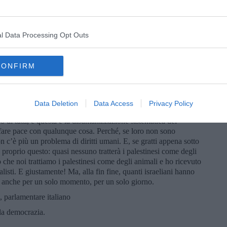
vere la coscienza in pace nonostante la palese ingiustizia che
 società israeliana si è circondata di protezioni, non soltanto di
 solo citare i tre principi che permettono a noi israeliani di
brutale.
l Data Processing Opt Outs
 tutti, sono convinti che noi siamo il popolo eletto. E, siccome
 fare tutto quello che vogliamo.
CONFIRM
oni molto più brutali della nostra, occupazioni persino più
ella storia un’occupazione in cui l’occupante si presentasse
r, questa premier israeliana che ha detto che dopo l’Olocausto
Data Deletion
Data Access
Privacy Policy
o che volevano.
oso di tutti, e questa è la disumanizzazione sistematica dei
di fare pace con qualunque cosa. Perché, se loro non sono
 c’è più un problema di diritti umani. E, se gratti appena sotto
erai proprio questo: quasi nessuno tratterà i palestinesi come degli
o che noi trattiamo i palestinesi come degli animali e ho ricevuto
alisti. E giustamente! Ma, alla fin fine, quanti israeliani hanno
i, anche per un solo momento, per un solo giorno.
rlamentare italiano
lla democrazia.