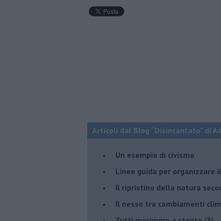
Articoli dal Blog “Disincantato” di 
​Un esempio di civismo
​Linee guida per organizzare 
​Il ripristino della natura sec
Il nesso tra cambiamenti cli
Tutti morimmo a stento (3)