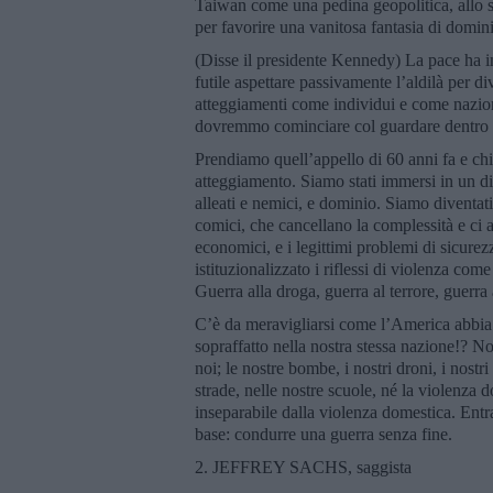
Taiwan come una pedina geopolitica, allo st
per favorire una vanitosa fantasia di domin
(Disse il presidente Kennedy) La pace ha in
futile aspettare passivamente l’aldilà per 
atteggiamenti come individui e come nazioni
dovremmo cominciare col guardare dentro a
Prendiamo quell’appello di 60 anni fa e chie
atteggiamento. Siamo stati immersi in un dis
alleati e nemici, e dominio. Siamo diventati
comici, che cancellano la complessità e ci ac
economici, e i legittimi problemi di sicurezz
istituzionalizzato i riflessi di violenza come
Guerra alla droga, guerra al terrore, guerr
C’è da meravigliarsi come l’America abbia s
sopraffatto nella nostra stessa nazione!? No
noi; le nostre bombe, i nostri droni, i nostr
strade, nelle nostre scuole, né la violenza 
inseparabile dalla violenza domestica. Entra
base: condurre una guerra senza fine.
2. JEFFREY SACHS, saggista