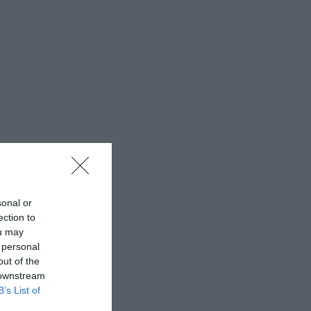
sonal or
ection to
ou may
 personal
out of the
 downstream
B’s List of