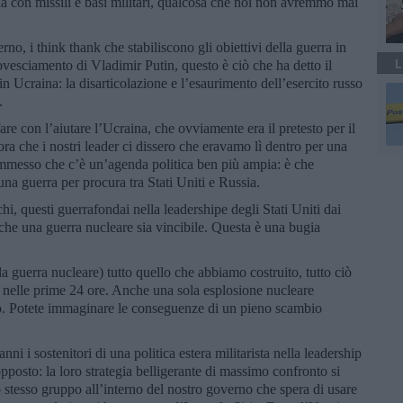
a con missili e basi militari, qualcosa che noi non avremmo mai
erno, i think thank che stabiliscono gli obiettivi della guerra in
L
ovesciamento di Vladimir Putin, questo è ciò che ha detto il
n Ucraina: la disarticolazione e l’esaurimento dell’esercito russo
.
are con l’aiutare l’Ucraina, che ovviamente era il pretesto per il
ra che i nostri leader ci dissero che eravamo lì dentro per una
mmesso che c’è un’agenda politica ben più ampia: è che
a guerra per procura tra Stati Uniti e Russia.
, questi guerrafondai nella leadershipe degli Stati Uniti dai
 che una guerra nucleare sia vincibile. Questa è una bugia
 guerra nucleare) tutto quello che abbiamo costruito, tutto ciò
o nelle prime 24 ore. Anche una sola esplosione nucleare
do. Potete immaginare le conseguenze di un pieno scambio
nni i sostenitori di una politica estera militarista nella leadership
opposto: la loro strategia belligerante di massimo confronto si
o stesso gruppo all’interno del nostro governo che spera di usare