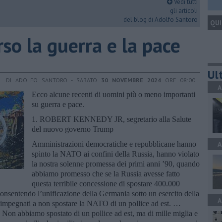
Vedi tutti
gli articoli
del blog di Adolfo Santoro
QUI
so la guerra e la pace
Ult
DI ADOLFO SANTORO - SABATO
30 NOVEMBRE 2024
ORE 08:00
A
Ecco alcune recenti di uomini più o meno importanti
su guerra e pace.
1. ROBERT KENNEDY JR, segretario alla Salute
del nuovo governo Trump
Amministrazioni democratiche e repubblicane hanno
A
spinto la NATO ai confini della Russia, hanno violato
la nostra solenne promessa dei primi anni ’90, quando
abbiamo promesso che se la Russia avesse fatto
questa terribile concessione di spostare 400.000
 consentendo l’unificazione della Germania sotto un esercito della
A
 impegnati a non spostare la NATO di un pollice ad est. …
Non abbiamo spostato di un pollice ad est, ma di mille miglia e