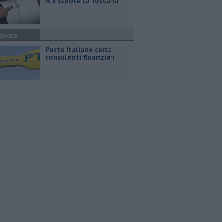
4.3 scuote la Toscana
avoro
Poste Italiane cerca
consulenti finanziari