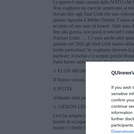
La guerra è stata causata dalla NATO che ha
Non vogliamo un esercito americano al nost
dovuto dire agli Stati Uniti che non voleva
quanto riguarda il Medio Oriente, l’unico mo
accanto ad uno stato di Israele. Tutti sono 
fine alla guerra, non porrà il veto nel Cons
Nazioni Unite. … Ci sono anche altre questi
quando nel 2002 gli Stati Uniti hanno abband
molto pericoloso! Se vogliamo davvero la p
nucleare; il rischio c’è sempre perché Russi
Paesi hanno armi nucleari: finché non ci sarà
3. ELON MUSK
QUInewsVer
Il Nuovo veicolo di SpaceX potrebbe distru
If you wish 
4. PUTIN
sensitive in
Abbiamo armi per colpire i Paesi occidenta
confirm you
continue se
5. GIDEON LEVI, giornalista israeliano
information 
Levi ha sempre criticato la politica di Isra
further disc
Israele di occupare illegalmente il territori
participants
Israele e chiede che venga restituita ai Pales
Downstream 