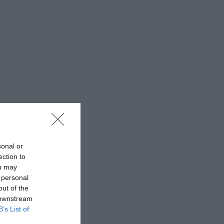
sonal or
ection to
ou may
 personal
out of the
 downstream
B’s List of