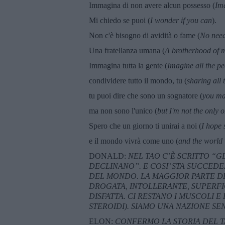
Immagina di non avere alcun possesso (
Im
Mi chiedo se puoi (
I wonder if you can
).
Non c'è bisogno di avidità o fame (
No need
Una fratellanza umana (
A brotherhood of 
Immagina tutta la gente (
Imagine all the p
condividere tutto il mondo, tu (
sharing all 
tu puoi dire che sono un sognatore (
you ma
ma non sono l'unico (
but I'm not the only 
Spero che un giorno ti unirai a noi (
I hope 
e il mondo vivrà come uno (
and the world w
DONALD:
NEL TAO C’È SCRITTO “G
DECLINANO”. E COSI’ STA SUCCEDE
DEL MONDO. LA MAGGIOR PARTE DE
DROGATA, INTOLLERANTE, SUPERFIC
DISFATTA. CI RESTANO I MUSCOLI E
STEROIDI). SIAMO UNA NAZIONE S
ELON:
CONFERMO LA STORIA DEL T