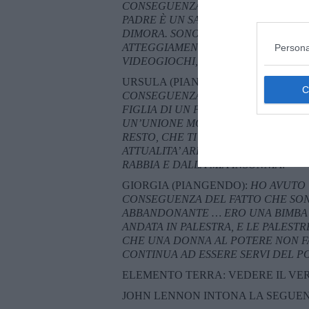
CONSEGUENZA DEL FATTO CHE SONO
PADRE
È
UN SADICO, RAZZISTA, FIS
DIMORA. SONO STATO BULLIZZATO 
ATTEGGIAMENTI SIMILI A QUELLI DI
Persona
VIDEOGIOCHI, SAREI STATO UN ORF
URSULA (PIANGENDO):
HO AVUTO U
CONSEGUENZA DEL FATTO CHE SONO
FIGLIA DI UN FUNZIONARIO DELL
UN’UNIONE MONETARIA E MAI UN D
RESTO, CHE TI ASPETTAVI DA ME? 
ATTUALITA’ ARISTOCRATICA E LA M
RABBIA E DALLA MIA INSONNIA!
GIORGIA (PIANGENDO):
HO AVUTO 
CONSEGUENZA DEL FATTO CHE SONO
ABBANDONANTE … ERO UNA BIMBA 
ANDATA IN PALESTRA, E LE PALESTR
CHE UNA DONNA AL POTERE NON FA
CONTINUA AD ESSERE SERVI DEL P
ELEMENTO TERRA: VEDERE IL VE
JOHN LENNON INTONA LA SEGUEN