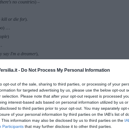
there's no countries
) –
 kill or die for
).
oo
) …
eople
)
…
y say I'm a dreamer
),
one
).
silia.it -
Do Not Process My Personal Information
someday you'll join us
)
ll be as one
) …
to opt-out of the sale, sharing to third parties, or processing of your per
UN’INFANZIA DIFFICILE! IL MIO BULLISMO
È
UNA
formation for targeted advertising by us, please use the below opt-out s
 STATO BULLIZZATO NELLA MIA INFANZIA! SONO
r selection. Please note that after your opt-out request is processed y
O FRATELLO
È
MORTO PER ALCOLISMO … MIO PADRE
eing interest-based ads based on personal information utilized by us or
OCENTRISMO E SOLDI … SE NON CI FOSSE STATO
disclosed to third parties prior to your opt-out. You may separately opt-
AREI STATO UN ORFANO … FAI I CONTI CON TUTTO
losure of your personal information by third parties on the IAB’s list of
. This information may also be disclosed by us to third parties on the
IA
INFANZIA DIFFICILE! IL MIO BULLISMO
È
UNA
Participants
that may further disclose it to other third parties.