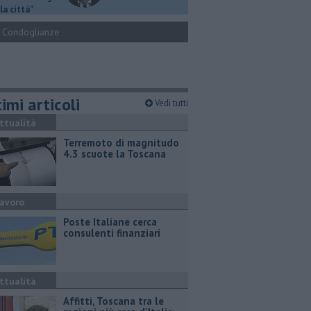
la città"
Condoglianze
imi articoli
Vedi tutti
ttualità
Terremoto di magnitudo
4.3 scuote la Toscana
avoro
Poste Italiane cerca
consulenti finanziari
ttualità
Affitti, Toscana tra le