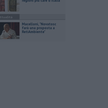
regioni più care d'Italia
ttualità
Macelloni, "Novatosc
farà una proposta a
RetiAmbiente"