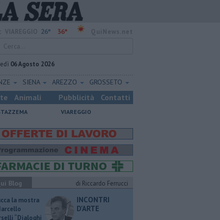
26°
36°
:
VIAREGGIO
QuiNews.net
vedì
06 Agosto 2026
ENZE
SIENA
AREZZO
GROSSETO
ste
Animali
Pubblicità
Contatti
STAZZEMA
VIAREGGIO
ui Blog
di Riccardo Ferrucci
INCONTRI
ucca la mostra
D'ARTE
Marcello
selli “Dialoghi