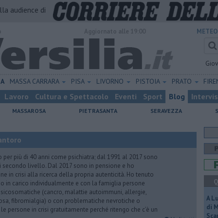
alla audience di
o
Aggiornato alle 19:00
METEO
Gio
NA
MASSA CARRARA
PISA
LIVORNO
PISTOIA
PRATO
FIR
Lavoro
Cultura e Spettacolo
Eventi
Sport
Blog
Intervi
MASSAROSA
PIETRASANTA
SERAVEZZA
antoro
o per più di 40 anni come psichiatra; dal 1991 al 2017 sono
di secondo livello. Dal 2017 sono in pensione e ho
e in crisi alla ricerca della propria autenticità. Ho tenuto
Q
o in carico individualmente e con la famiglia persone
icosomatiche (cancro, malattie autoimmuni, allergie,
A L
iosa, fibromialgia) o con problematiche nevrotiche o
di 
 le persone in crisi gratuitamente perché ritengo che c’è un
Scar