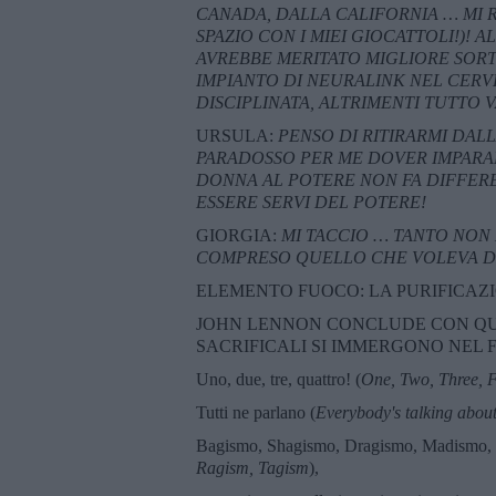
CANADA, DALLA CALIFORNIA … MI R
SPAZIO CON I MIEI GIOCATTOLI!)! 
AVREBBE MERITATO MIGLIORE SORTE
IMPIANTO DI NEURALINK NEL CERV
DISCIPLINATA, ALTRIMENTI TUTTO 
URSULA:
PENSO DI RITIRARMI DALL
PARADOSSO PER ME DOVER IMPARAR
DONNA AL POTERE NON FA DIFFERE
ESSERE SERVI DEL POTERE!
GIORGIA:
MI TACCIO … TANTO NON 
COMPRESO QUELLO CHE VOLEVA DI
ELEMENTO FUOCO: LA PURIFICAZ
JOHN LENNON CONCLUDE CON QU
SACRIFICALI SI IMMERGONO NEL 
Uno, due, tre, quattro! (
One, Two, Three, 
Tutti ne parlano (
Everybody's talking abou
Bagismo, Shagismo, Dragismo, Madismo, 
Ragism, Tagism
),