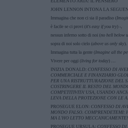
ELEMENTO ARIA: IL PENSIERO
JOHN LENNON INTONA LA SEGUEN
Immagina che non ci sia il paradiso (
Imagin
è facile se ci provi (
it's easy if you try
) -,
nessun inferno sotto di noi (
no hell below 
sopra di noi solo cielo (
above us only sky
).
Immagina tutta la gente (
Imagine all the p
Vivere per oggi (
living for today
) …
INIZIA DONALD:
CONFESSO DI AVE
COMMERCIALE E FINANZIARIO GLOB
PER UNA RISTRUTTURAZIONE DEL S
COSTRINGERE IL RESTO DEL MOND
COMPETITIVITA’ USA, USANDO ANCH
LEVA DELLA PROTEZIONE CON LE A
PROSEGUE ELON:
CONFESSO DI AV
MONDO FALSO. COMPRENDETEMI: HO
MA L’HO LETTO MECCANICAMENTE!
PROSEGUE URSULA:
CONFESSO DI