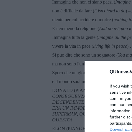
Immagina che non ci siano paesi (
Imagine 
non è difficile da fare (
it isn't hard to do
) –,
niente per cui uccidere o morire (
nothing to
E nemmeno la religione (
And no religion t
Immagina tutta la gente (
Imagine all the p
vivere la vita in pace (
living life in peace
) 
Si può dire che sono un sognatore (
You ma
ma non sono l'unico (
but I'm not the only 
QUInewsVer
Spero che un giorno ti unirai a noi (
I hope 
e il mondo sarà uno solo (
And the world wi
If you wish 
DONALD (PIANGENDO):
HO AVUTO 
sensitive in
CONSEGUENZA DEL FATTO CHE SONO
confirm you
DISCENDENTE DI EMIGRANTI E MI
continue se
ERA UN IMMOBILIARISTA, TUTTO EG
information 
SUPERMAN, QUELLO DEI FUMETTI, S
further disc
QUESTO!
participants
ELON (PIANGENDO):
HO AVUTO UN’
Downstream 