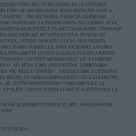
IZZATO FINO AD UN SECONDO FA LA VITTORIA
FINO AD 800 MILIARDI. SONO RIUSCITA COSI’ A
 NAZIONI – INGHILTERRA, FRANCIA GERMANIA –, I
VORI POPOLARI: LA PROPAGANDA DI GUERRA, SI SA,
 NAZIONI EUROPEEE E FA RIGUADAGNARE CONSENSI!
TALIANI, PERCH
È
HO OTTENUTO IL PLAUSO DI
ALENDA, LETIZIA MORATTI, LUCIA ANNUNZIATA,
ARO, DARIO NARDELLA, PINA PICIERNO, SANDRO
LA ZINGARETTI. QUESTI ECCELSI POLITICI HANNO
VITAVANO GLI STATI MEMBRI DELL’UE A FORNIRE
UO, AD ATTACCARE (NEI FATTI) IL TERRITORIO
DEL PIL NELLA “DIFESA”, A RIEDUCARE I CITTADINI
EL RESTO, LA VIDEOGIORNALISTA CON L’ELEMETTO,
O - (IL TUTTO RISPETTANDO I PARLAMENTI E LE
I POLITICI DI CUI SOPRA LI AVETE ELETTI VOI E LA
PERCHÈ ALTRIMENTI PERDO IL MIO 30% DI FAVORE
VINI!
TE STROFA: