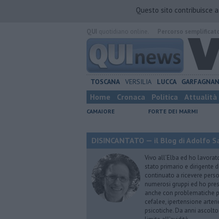
Questo sito contribuisce 
QUI
quotidiano online.
Percorso semplificat
TOSCANA
VERSILIA
LUCCA
GARFAGNA
Home
Cronaca
Politica
Attualità
CAMAIORE
FORTE DEI MARMI
DISINCANTATO — il Blog di Adolfo S
Vivo all’Elba ed ho lavorat
stato primario e dirigente 
continuato a ricevere person
numerosi gruppi ed ho pres
anche con problematiche ps
cefalee, ipertensione arter
psicotiche. Da anni ascolto