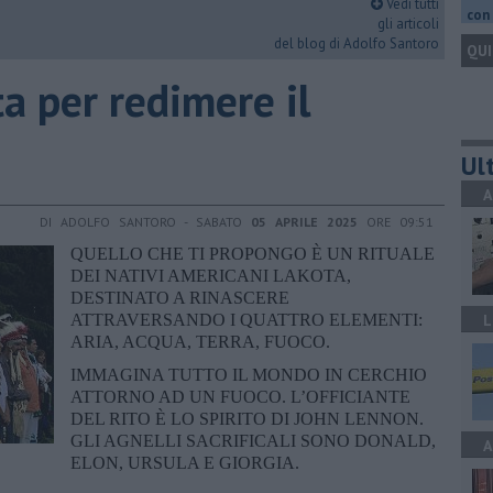
Vedi tutti
con 
gli articoli
del blog di Adolfo Santoro
QUI
ta per redimere il
Ult
A
DI ADOLFO SANTORO - SABATO
05 APRILE 2025
ORE 09:51
QUELLO CHE TI PROPONGO È UN RITUALE
DEI NATIVI AMERICANI LAKOTA,
DESTINATO A RINASCERE
ATTRAVERSANDO I QUATTRO ELEMENTI:
L
ARIA, ACQUA, TERRA, FUOCO.
IMMAGINA TUTTO IL MONDO IN CERCHIO
ATTORNO AD UN FUOCO. L’OFFICIANTE
DEL RITO È LO SPIRITO DI JOHN LENNON.
GLI AGNELLI SACRIFICALI SONO DONALD,
A
ELON, URSULA E GIORGIA.