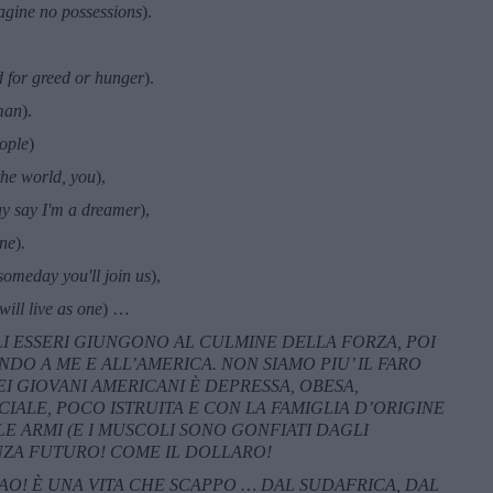
agine no possessions
).
 for greed or hunger
).
man
).
eople
)
the world, you
),
y say I'm a dreamer
),
one
).
someday you'll join us
),
ill live as one
) …
LI ESSERI GIUNGONO AL CULMINE DELLA FORZA, POI
NDO A ME E ALL’AMERICA. NON SIAMO PIU’ IL FARO
I GIOVANI AMERICANI È DEPRESSA, OBESA,
IALE, POCO ISTRUITA E CON LA FAMIGLIA D’ORIGINE
 LE ARMI (E I MUSCOLI SONO GONFIATI DAGLI
ENZA FUTURO! COME IL DOLLARO!
AO! È UNA VITA CHE SCAPPO … DAL SUDAFRICA, DAL