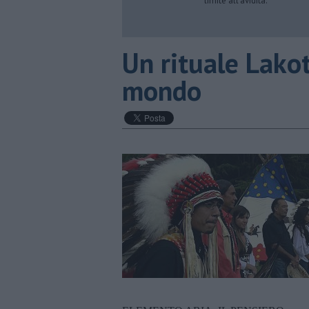
limite all’avidità.
​Un rituale Lako
mondo