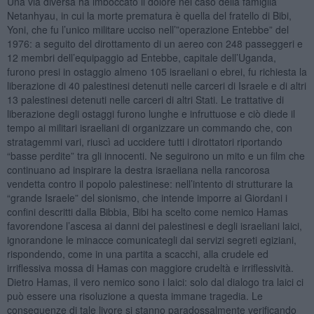
Una via diversa ha imboccato il dolore nel caso della famiglia
Netanhyau, in cui la morte prematura è quella del fratello di Bibi,
Yoni, che fu l’unico militare ucciso nell’”operazione Entebbe” del
1976: a seguito del dirottamento di un aereo con 248 passeggeri e
12 membri dell’equipaggio ad Entebbe, capitale dell’Uganda,
furono presi in ostaggio almeno 105 israeliani o ebrei, fu richiesta la
liberazione di 40 palestinesi detenuti nelle carceri di Israele e di altri
13 palestinesi detenuti nelle carceri di altri Stati. Le trattative di
liberazione degli ostaggi furono lunghe e infruttuose e ciò diede il
tempo ai militari israeliani di organizzare un commando che, con
stratagemmi vari, riuscì ad uccidere tutti i dirottatori riportando
“basse perdite” tra gli innocenti. Ne seguirono un mito e un film che
continuano ad inspirare la destra israeliana nella rancorosa
vendetta contro il popolo palestinese: nell’intento di strutturare la
“grande Israele” del sionismo, che intende imporre ai Giordani i
confini descritti dalla Bibbia, Bibi ha scelto come nemico Hamas
favorendone l’ascesa ai danni dei palestinesi e degli israeliani laici,
ignorandone le minacce comunicategli dai servizi segreti egiziani,
rispondendo, come in una partita a scacchi, alla crudele ed
irriflessiva mossa di Hamas con maggiore crudeltà e irriflessività.
Dietro Hamas, il vero nemico sono i laici: solo dal dialogo tra laici ci
può essere una risoluzione a questa immane tragedia. Le
conseguenze di tale livore si stanno paradossalmente verificando