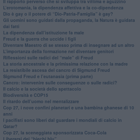
​Il rapporto perverso che si sviluppa tra vittima e aguzzino
L’erotomania, la dipendenza affettiva e la co-dipendenza
​Dio è gay o il potere di “Dio-Patria-Famiglia” è gay?
​Gli uomini sono guidati dalla propaganda, la Natura è guidata
dai fatti
La dipendenza dall’istituzione fa male
​Freud e la guerra che uccide i figli
​Diventare Maestro di se stesso prima di insegnare ad un altro
L’importanza della formazione nel diventare genitori
Riflessioni sulle radici del “male” di Freud
​La storia ancestrale e la primissima relazione con la madre
​La resistibile ascesa del cancro di Sigmund Freud
Sigmund Freud e l’eutanasia (prima parte)
Cancro: intervenire sulle conseguenze o sulle radici?
​Il calcio e la società dello spettacolo
Biodiversità e COP15
​Il ritardo dell’uomo nel mentalizzare
​Cop 27, i nove confini planetari e una bambina ghanese di 10
anni
​I pacifisti sono liberi dal guardare i mondiali di calcio in
Qatar?
​Cop 27, la sceneggiata sponsorizzata Coca-Cola
​Liberarsi dei “biechi blu”