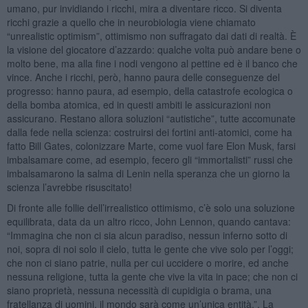
umano, pur invidiando i ricchi, mira a diventare ricco. Si diventa
ricchi grazie a quello che in neurobiologia viene chiamato
“unrealistic optimism”, ottimismo non suffragato dai dati di realtà. È
la visione del giocatore d’azzardo: qualche volta può andare bene o
molto bene, ma alla fine i nodi vengono al pettine ed è il banco che
vince. Anche i ricchi, però, hanno paura delle conseguenze del
progresso: hanno paura, ad esempio, della catastrofe ecologica o
della bomba atomica, ed in questi ambiti le assicurazioni non
assicurano. Restano allora soluzioni “autistiche”, tutte accomunate
dalla fede nella scienza: costruirsi dei fortini anti-atomici, come ha
fatto Bill Gates, colonizzare Marte, come vuol fare Elon Musk, farsi
imbalsamare come, ad esempio, fecero gli “immortalisti” russi che
imbalsamarono la salma di Lenin nella speranza che un giorno la
scienza l’avrebbe risuscitato!
Di fronte alle follie dell’irrealistico ottimismo, c’è solo una soluzione
equilibrata, data da un altro ricco, John Lennon, quando cantava:
“Immagina che non ci sia alcun paradiso, nessun inferno sotto di
noi, sopra di noi solo il cielo, tutta le gente che vive solo per l’oggi;
che non ci siano patrie, nulla per cui uccidere o morire, ed anche
nessuna religione, tutta la gente che vive la vita in pace; che non ci
siano proprietà, nessuna necessità di cupidigia o brama, una
fratellanza di uomini, il mondo sarà come un’unica entità.”. La