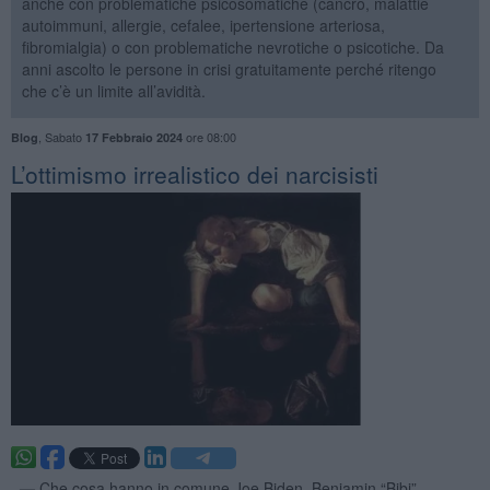
anche con problematiche psicosomatiche (cancro, malattie
autoimmuni, allergie, cefalee, ipertensione arteriosa,
fibromialgia) o con problematiche nevrotiche o psicotiche. Da
anni ascolto le persone in crisi gratuitamente perché ritengo
che c’è un limite all’avidità.
,
Sabato
ore 08:00
Blog
17 Febbraio 2024
​L’ottimismo irrealistico dei narcisisti
. —
Che cosa hanno in comune Joe Biden, Benjamin “Bibi”