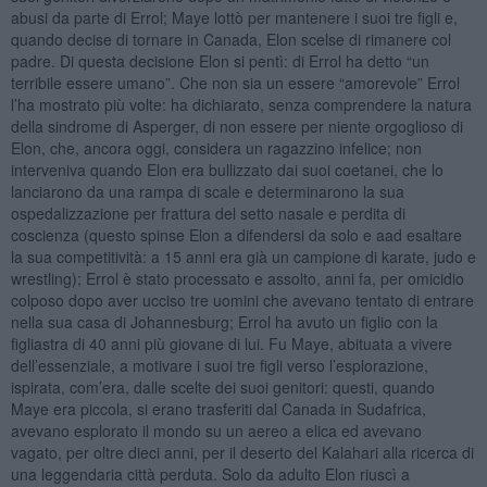
abusi da parte di Errol; Maye lottò per mantenere i suoi tre figli e,
quando decise di tornare in Canada, Elon scelse di rimanere col
padre. Di questa decisione Elon si pentì: di Errol ha detto “un
terribile essere umano”. Che non sia un essere “amorevole” Errol
l’ha mostrato più volte: ha dichiarato, senza comprendere la natura
della sindrome di Asperger, di non essere per niente orgoglioso di
Elon, che, ancora oggi, considera un ragazzino infelice; non
interveniva quando Elon era bullizzato dai suoi coetanei, che lo
lanciarono da una rampa di scale e determinarono la sua
ospedalizzazione per frattura del setto nasale e perdita di
coscienza (questo spinse Elon a difendersi da solo e aad esaltare
la sua competitività: a 15 anni era già un campione di karate, judo e
wrestling); Errol è stato processato e assolto, anni fa, per omicidio
colposo dopo aver ucciso tre uomini che avevano tentato di entrare
nella sua casa di Johannesburg; Errol ha avuto un figlio con la
figliastra di 40 anni più giovane di lui. Fu Maye, abituata a vivere
dell’essenziale, a motivare i suoi tre figli verso l’esplorazione,
ispirata, com’era, dalle scelte dei suoi genitori: questi, quando
Maye era piccola, si erano trasferiti dal Canada in Sudafrica,
avevano esplorato il mondo su un aereo a elica ed avevano
vagato, per oltre dieci anni, per il deserto del Kalahari alla ricerca di
una leggendaria città perduta. Solo da adulto Elon riuscì a