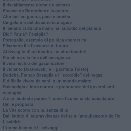
Il riscaldamento globale è adesso
​Erasmo da Rotterdam e la guerra
​Aforismi su guerra, pace e bomba
Cingolani o del disastro ecologico
​Il metano ci dà una mano nel suicidio del pianeta
​Dio? Patria? Famiglia?
Portogallo, esempio di politica energetica
​Elisabetta II e l’assenza di futuro
Al risveglio di un incubo, un altro incubo!
​Piombino e la fine dell’emergenza
​Il vero rischio del gassificatore
​Il violento Dostoevskij e il pacifista Tolstòj
​Buddha, Franco Basaglia e l’”ecocidio” dei negazi
​È difficile vivere da sani in un mondo malato
Solastalgia e lotta contro le prepotenze dei governi anti-
ecologici
​A mio modesto parere 1: come l’uomo si sta suicidando
​Umile proposta
​La Vita scorre con te, senza di te
​Dall’istinto di sopravvivenza del sé all’annullamento dell'io
L'avidità
​L’uomo bianco e i “selvaggi”