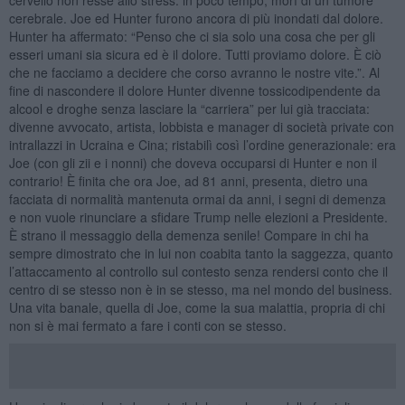
cerebrale. Joe ed Hunter furono ancora di più inondati dal dolore.
Hunter ha affermato: “Penso che ci sia solo una cosa che per gli
esseri umani sia sicura ed è il dolore. Tutti proviamo dolore. È ciò
che ne facciamo a decidere che corso avranno le nostre vite.”. Al
fine di nascondere il dolore Hunter divenne tossicodipendente da
alcool e droghe senza lasciare la “carriera” per lui già tracciata:
divenne avvocato, artista, lobbista e manager di società private con
intrallazzi in Ucraina e Cina; ristabilì così l’ordine generazionale: era
Joe (con gli zii e i nonni) che doveva occuparsi di Hunter e non il
contrario! È finita che ora Joe, ad 81 anni, presenta, dietro una
facciata di normalità mantenuta ormai da anni, i segni di demenza
e non vuole rinunciare a sfidare Trump nelle elezioni a Presidente.
È strano il messaggio della demenza senile! Compare in chi ha
sempre dimostrato che in lui non coabita tanto la saggezza, quanto
l’attaccamento al controllo sul contesto senza rendersi conto che il
centro di se stesso non è in se stesso, ma nel mondo del business.
Una vita banale, quella di Joe, come la sua malattia, propria di chi
non si è mai fermato a fare i conti con se stesso.