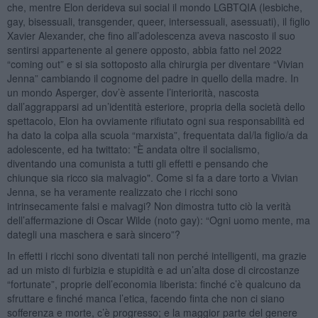
che, mentre Elon derideva sui social il mondo LGBTQIA (lesbiche,
gay, bisessuali, transgender, queer, intersessuali, asessuati), il figlio
Xavier Alexander, che fino all’adolescenza aveva nascosto il suo
sentirsi appartenente al genere opposto, abbia fatto nel 2022
“coming out” e si sia sottoposto alla chirurgia per diventare “Vivian
Jenna” cambiando il cognome del padre in quello della madre. In
un mondo Asperger, dov’è assente l’interiorità, nascosta
dall’aggrapparsi ad un’identità esteriore, propria della società dello
spettacolo, Elon ha ovviamente rifiutato ogni sua responsabilità ed
ha dato la colpa alla scuola “marxista”, frequentata dal/la figlio/a da
adolescente, ed ha twittato: "È andata oltre il socialismo,
diventando una comunista a tutti gli effetti e pensando che
chiunque sia ricco sia malvagio". Come si fa a dare torto a Vivian
Jenna, se ha veramente realizzato che i ricchi sono
intrinsecamente falsi e malvagi? Non dimostra tutto ciò la verità
dell’affermazione di Oscar Wilde (noto gay): “Ogni uomo mente, ma
dategli una maschera e sarà sincero”?
In effetti i ricchi sono diventati tali non perché intelligenti, ma grazie
ad un misto di furbizia e stupidità e ad un’alta dose di circostanze
“fortunate”, proprie dell’economia liberista: finché c’è qualcuno da
sfruttare e finché manca l’etica, facendo finta che non ci siano
sofferenza e morte, c’è progresso; e la maggior parte del genere