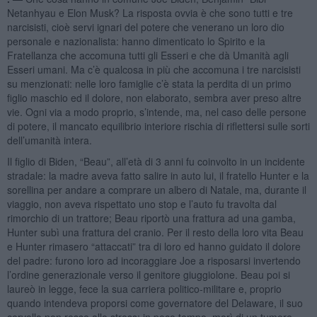
Netanhyau e Elon Musk? La risposta ovvia è che sono tutti e tre
narcisisti, cioè servi ignari del potere che venerano un loro dio
personale e nazionalista: hanno dimenticato lo Spirito e la
Fratellanza che accomuna tutti gli Esseri e che dà Umanità agli
Esseri umani. Ma c’è qualcosa in più che accomuna i tre narcisisti
su menzionati: nelle loro famiglie c’è stata la perdita di un primo
figlio maschio ed il dolore, non elaborato, sembra aver preso altre
vie. Ogni via a modo proprio, s’intende, ma, nel caso delle persone
di potere, il mancato equilibrio interiore rischia di riflettersi sulle sorti
dell’umanità intera.
Il figlio di Biden, “Beau”, all’età di 3 anni fu coinvolto in un incidente
stradale: la madre aveva fatto salire in auto lui, il fratello Hunter e la
sorellina per andare a comprare un albero di Natale, ma, durante il
viaggio, non aveva rispettato uno stop e l’auto fu travolta dal
rimorchio di un trattore; Beau riportò una frattura ad una gamba,
Hunter subì una frattura del cranio. Per il resto della loro vita Beau
e Hunter rimasero “attaccati” tra di loro ed hanno guidato il dolore
del padre: furono loro ad incoraggiare Joe a risposarsi invertendo
l’ordine generazionale verso il genitore giuggiolone. Beau poi si
laureò in legge, fece la sua carriera politico-militare e, proprio
quando intendeva proporsi come governatore del Delaware, il suo
cervello non resse allo stress: in poco tempo, morì di un tumore