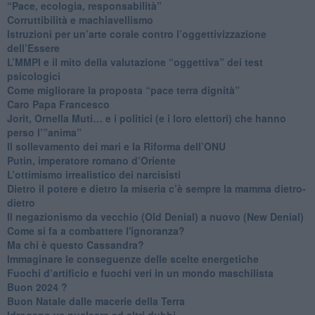
“Pace, ecologia, responsabilità”
​Corruttibilità e machiavellismo
Istruzioni per un’arte corale contro l’oggettivizzazione
dell’Essere
​L’MMPI e il mito della valutazione “oggettiva” dei test
psicologici
Come migliorare la proposta “pace terra dignità”
Caro Papa Francesco
​Jorit, Ornella Muti… e i politici (e i loro elettori) che hanno
perso l’”anima”
​Il sollevamento dei mari e la Riforma dell’ONU
Putin, imperatore romano d’Oriente
​L’ottimismo irrealistico dei narcisisti
​Dietro il potere e dietro la miseria c’è sempre la mamma dietro-
dietro
Il negazionismo da vecchio (Old Denial) a nuovo (New Denial)
Come si fa a combattere l'ignoranza?
Ma chi è questo Cassandra?
Immaginare le conseguenze delle scelte energetiche
​Fuochi d’artificio e fuochi veri in un mondo maschilista
Buon 2024 ?
​Buon Natale dalle macerie della Terra
​Idrogeno vs nucleare ed altri dubbi