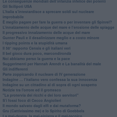
Le conseguenze mondiali dell’infanzia infelice dei potenti
​Gli Scilipoti USA
L’Italia s’intestardisce a sprecare soldi sul nucleare
improbabile
È meglio pagare per fare la guerra o per inventare gli Spinrel?
​L’innalzamento delle acque del mare e l’erosione delle spiagge
​Il progressivo innalzamento delle acque del mare
​Gunter Pauli e il desalinizzare meglio e a costo minore
I tipping points e la stupidità umana
​Il 58° rapporto Censis e gli italiani veri
​Il bel gioco dura poco, marcondirondà
Noi abbiamo perso la guerra e la pace
Suggerimenti per Hannah Arendt e La banalità del male
​Gli indifferenti
Parte zoppicando il nucleare di IV generazione
​Indagine … l’italiano vero confessa la sua innocenza
Indagine su un cittadino al di sopra di ogni sospetto
Notizie tra l'orrore ed il grottesco
"La protervia dei ricchi e dei loro servitori"
S’i fossi foco di Cecco Angiolieri
​Il mondo salvato dagli elfi e dai mutaforma?
Gru (Cattivissimo me) e lo Spirito di Goebbels
​La mal-destra, la mal-sinistra e il mal-tecnico