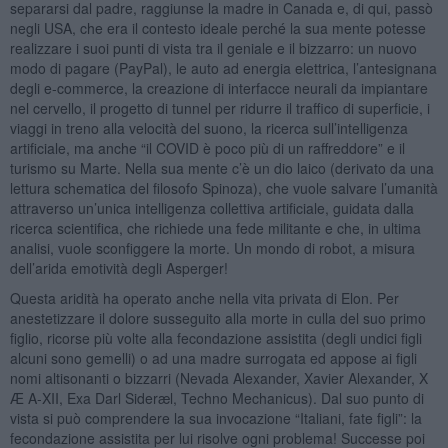
separarsi dal padre, raggiunse la madre in Canada e, di qui, passò
negli USA, che era il contesto ideale perché la sua mente potesse
realizzare i suoi punti di vista tra il geniale e il bizzarro: un nuovo
modo di pagare (PayPal), le auto ad energia elettrica, l’antesignana
degli e-commerce, la creazione di interfacce neurali da impiantare
nel cervello, il progetto di tunnel per ridurre il traffico di superficie, i
viaggi in treno alla velocità del suono, la ricerca sull’intelligenza
artificiale, ma anche “il COVID è poco più di un raffreddore” e il
turismo su Marte. Nella sua mente c’è un dio laico (derivato da una
lettura schematica del filosofo Spinoza), che vuole salvare l’umanità
attraverso un’unica intelligenza collettiva artificiale, guidata dalla
ricerca scientifica, che richiede una fede militante e che, in ultima
analisi, vuole sconfiggere la morte. Un mondo di robot, a misura
dell’arida emotività degli Asperger!
Questa aridità ha operato anche nella vita privata di Elon. Per
anestetizzare il dolore susseguito alla morte in culla del suo primo
figlio, ricorse più volte alla fecondazione assistita (degli undici figli
alcuni sono gemelli) o ad una madre surrogata ed appose ai figli
nomi altisonanti o bizzarri (Nevada Alexander, Xavier Alexander, X
Æ A-XII, Exa Darl Sideræl, Techno Mechanicus). Dal suo punto di
vista si può comprendere la sua invocazione “Italiani, fate figli”: la
fecondazione assistita per lui risolve ogni problema! Successe poi