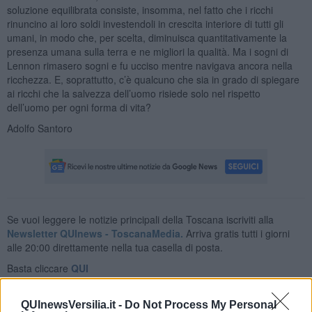
soluzione equilibrata consiste, insomma, nel fatto che i ricchi
rinuncino ai loro soldi investendoli in crescita interiore di tutti gli
umani, in modo che, per scelta, diminuisca quantitativamente la
presenza umana sulla terra e ne migliori la qualità. Ma i sogni di
Lennon rimasero sogni e fu ucciso mentre navigava ancora nella
ricchezza. E, soprattutto, c’è qualcuno che sia in grado di spiegare
ai ricchi che la salvezza dell’uomo risiede solo nel rispetto
dell’uomo per ogni forma di vita?
Adolfo Santoro
Se vuoi leggere le notizie principali della Toscana iscriviti alla
Newsletter QUInews - ToscanaMedia.
Arriva gratis tutti i giorni
alle 20:00 direttamente nella tua casella di posta.
Basta cliccare
QUI
Ti potrebbe interessare anche:
QUInewsVersilia.it -
Do Not Process My Personal