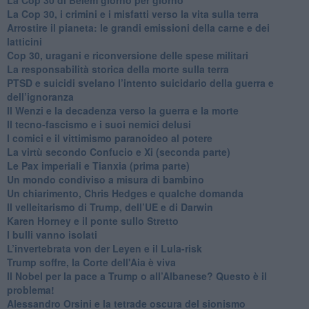
La Cop 30, i crimini e i misfatti verso la vita sulla terra
Arrostire il pianeta: le grandi emissioni della carne e dei
latticini
​Cop 30, uragani e riconversione delle spese militari
La responsabilità storica della morte sulla terra
PTSD e suicidi svelano l’intento suicidario della guerra e
dell’ignoranza
Il Wenzi e la decadenza verso la guerra e la morte
​Il tecno-fascismo e i suoi nemici delusi
​I comici e il vittimismo paranoideo al potere
​La virtù secondo Confucio e Xi (seconda parte)
Le Pax imperiali e Tianxia (prima parte)
Un mondo condiviso a misura di bambino
​Un chiarimento, Chris Hedges e qualche domanda
Il velleitarismo di Trump, dell’UE e di Darwin
​Karen Horney e il ponte sullo Stretto
​I bulli vanno isolati
L’invertebrata von der Leyen e il Lula-risk
Trump soffre, la Corte dell'Aia è viva
​Il Nobel per la pace a Trump o all’Albanese? Questo è il
problema!
​Alessandro Orsini e la tetrade oscura del sionismo