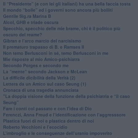
​Il “Presidente” (e con lei gli italiani) ha una bella faccia tosta
​Il mondo “bolle” ed i governi sono ancora più bolliti
​Gentile Sig.ra Marina B
​Alcol, GHB e triade oscura
​Specchio, specchio delle mie brame, chi è il politico più
oscuro del reame?
​Gibran e l’arco marcio del narcisismo
​Il prematuro trapasso di B. e Ramses II
​Non temo Berlusconi in sé, temo Berlusconi in me
​Mie risposte al mio Amico-psichiatra
​Secondo Porges e secondo me
​La “mente” secondo Jackson e McLean
La difficile dicibilità della Verità (2)
​Lettera da un Amico sul caso Seung (1)
​Cronaca di una tragedia annunciata
"​La doppia visione della funzione della psichiatria e “il caso
Seung”
​Fare i conti col passato e con l’idea di Dio
​Ferenczi, Anna Freud e l’identificazione con l’aggresssore
Plastica fuori di noi e plastica dentro di noi
​Roberto Vecchioni e l’ecocidio
​L’imbroglio e le conseguenze dell’uranio impoverito