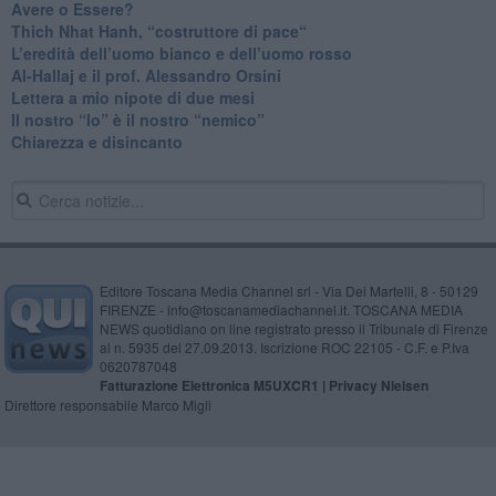
​Avere o Essere?
​Thich Nhat Hanh, “costruttore di pace“
​L’eredità dell’uomo bianco e dell’uomo rosso
Al-Hallaj e il prof. Alessandro Orsini
​Lettera a mio nipote di due mesi
​Il nostro “Io” è il nostro “nemico”
​Chiarezza e disincanto
Editore Toscana Media Channel srl - Via Dei Martelli, 8 - 50129
FIRENZE - info@toscanamediachannel.it. TOSCANA MEDIA
NEWS quotidiano on line registrato presso il Tribunale di Firenze
al n. 5935 del 27.09.2013. Iscrizione ROC 22105 - C.F. e P.Iva
0620787048
Fatturazione Elettronica M5UXCR1 |
Privacy Nielsen
Direttore responsabile Marco Migli
Powered by
Aperion.it