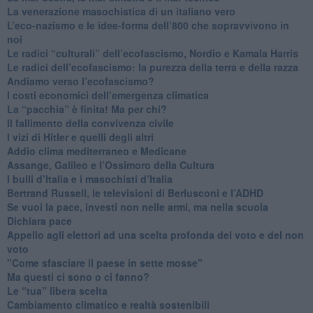
​La venerazione masochistica di un italiano vero
​L’eco-nazismo e le idee-forma dell’800 che sopravvivono in
noi
​Le radici “culturali” dell’ecofascismo, Nordio e Kamala Harris
Le radici dell’ecofascismo: la purezza della terra e della razza
Andiamo verso l’ecofascismo?
I costi economici dell’emergenza climatica
​La “pacchia” è finita! Ma per chi?
​Il fallimento della convivenza civile
​I vizi di Hitler e quelli degli altri
Addio clima mediterraneo e Medicane
​Assange, Galileo e l’Ossimoro della Cultura
​I bulli d’Italia e i masochisti d’Italia
​Bertrand Russell, le televisioni di Berlusconi e l’ADHD
​Se vuoi la pace, investi non nelle armi, ma nella scuola
​Dichiara pace
​Appello agli elettori ad una scelta profonda del voto e del non
voto
"Come sfasciare il paese in sette mosse"
​Ma questi ci sono o ci fanno?
​Le “tua” libera scelta
Cambiamento climatico e realtà sostenibili