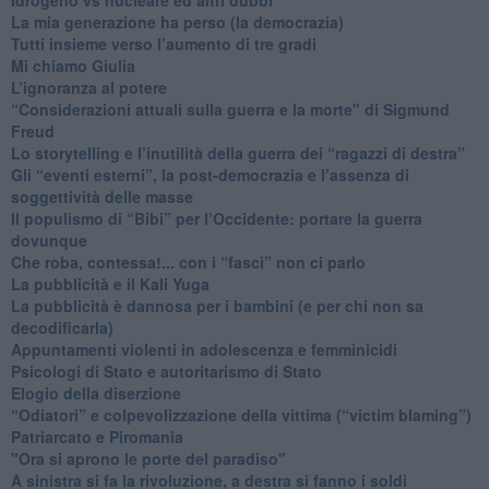
​La mia generazione ha perso (la democrazia)
​Tutti insieme verso l’aumento di tre gradi
Mi chiamo Giulia
L’ignoranza al potere
​“Considerazioni attuali sulla guerra e la morte" di Sigmund
Freud
​Lo storytelling e l’inutilità della guerra dei “ragazzi di destra”
​Gli “eventi esterni”, la post-democrazia e l’assenza di
soggettività delle masse
​Il populismo di “Bibi” per l’Occidente: portare la guerra
dovunque
​Che roba, contessa!... con i “fasci” non ci parlo
La pubblicità e il Kali Yuga
​La pubblicità è dannosa per i bambini (e per chi non sa
decodificarla)
​Appuntamenti violenti in adolescenza e femminicidi
​Psicologi di Stato e autoritarismo di Stato
Elogio della diserzione
“Odiatori” e colpevolizzazione della vittima (“victim blaming”)
​Patriarcato e Piromania
"Ora si aprono le porte del paradiso"
​A sinistra si fa la rivoluzione, a destra si fanno i soldi