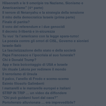
​Hilsenrath e le 9 omotipie tra Nazismo, Sionismo e
Americanismo" (4^ parte)
​Il terrore di Netanyahu e la strategia della tensione
Il mito della democratica Israele (prima parte)
​Finale di partita?
​Il voto del referendum e i due genocidi
Il decreto il-libertà e in-sicurezza
Tu vuo’ fa l’americano con la legge spara-tutto!
La poesia contro gli orrori di CISL, Governo e sionisti
Israele-Salò
​La fascistizzazione dello stato e della società
Papa Francesco e l’ipocrisia al suo funerale?
​Chi è Donald Trump?
App e lista boicottaggio di USA e Israele
​Un rituale Lakota per redimere il mondo
Il terrorismo di Ursula
​Il palco, l’anello di Frodo e scemo-scemo
Esimio filosofo Galimberti
​I mattarelli e le mattarelle europei e italiani
​STRIP IN TRIP … un video da diffondere
"Chi può guidarci fuori dal caos?"
​Portoferraio alluvionata … era imprevedibile?