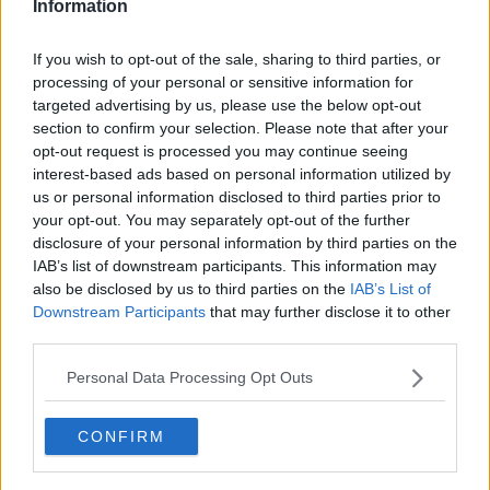
Information
Articoli dal Blog “Disincantato” di Adolfo Santoro
​Un esempio di civismo
If you wish to opt-out of the sale, sharing to third parties, or
​Linee guida per organizzare il civismo della complessità
​Il ripristino della natura secondo la legge e l’impegno dei
processing of your personal or sensitive information for
Cittadini
targeted advertising by us, please use the below opt-out
Il nesso tra cambiamenti climatici e salute umana
section to confirm your selection. Please note that after your
Tutti morimmo a stento (3)
opt-out request is processed you may continue seeing
Tutti morimmo a stento (2)
interest-based ads based on personal information utilized by
​Tutti morimmo a stento (1)
us or personal information disclosed to third parties prior to
IL CORRIDOIO BLU il resoconto del convegno
your opt-out. You may separately opt-out of the further
Un manuale essenziale per seguire il CORRIDOIO BLU
disclosure of your personal information by third parties on the
Il corridoio blu
IAB’s list of downstream participants. This information may
​Il cronoprogramma ottimale verso il full electric sui traghetti
also be disclosed by us to third parties on the
IAB’s List of
​I costi dell’adeguamento al cold ironing
Downstream Participants
that may further disclose it to other
Alcune domande da esordiente agli esperti che decidono le
third parties.
sorti dell’Elba
Verso il full electric a gestione pubblica dei traghetti​
Personal Data Processing Opt Outs
​La Scienza dei Cittadini e i Cittadini per l’Aria
Trump e le sue guerre contro i deboli e contro la terra
​Le furbate elettorali della Meloni e la testardaggine
CONFIRM
dell’opposizione
​Date loro l’Oscar al posto del Nobel per la Pace