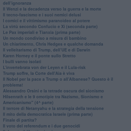
dell’ignoranza
Il Wenzi e la decadenza verso la guerra e la morte
​Il tecno-fascismo e i suoi nemici delusi
​I comici e il vittimismo paranoideo al potere
​La virtù secondo Confucio e Xi (seconda parte)
Le Pax imperiali e Tianxia (prima parte)
Un mondo condiviso a misura di bambino
​Un chiarimento, Chris Hedges e qualche domanda
Il velleitarismo di Trump, dell’UE e di Darwin
​Karen Horney e il ponte sullo Stretto
​I bulli vanno isolati
L’invertebrata von der Leyen e il Lula-risk
Trump soffre, la Corte dell'Aia è viva
​Il Nobel per la pace a Trump o all’Albanese? Questo è il
problema!
​Alessandro Orsini e la tetrade oscura del sionismo
​Hilsenrath e le 9 omotipie tra Nazismo, Sionismo e
Americanismo" (4^ parte)
​Il terrore di Netanyahu e la strategia della tensione
Il mito della democratica Israele (prima parte)
​Finale di partita?
​Il voto del referendum e i due genocidi