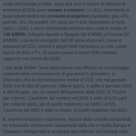
costo dell’energia in Italia: dopo due anni e mezzo di riduzioni le
emissioni di CO2 sono
tornate a crescere
(+1,3%), nonostante la
quasi stazionarietà dei
consumi energetici
complessivi: gas +6%,
petrolio -2%, rinnovabili -3% circa con il solo fotovoltaico in forte
rialzo (+23%). I prezzi dell’energia elettrica sono stati in media di
120 €/MWh
, il doppio rispetto a Spagna (62 €/MWh) e Francia (67
€/MWh). I consumi energetici dell’UE sono stazionari, come le
emissioni di CO2, mentre il target 2030 richiedeva un calo medio
annuo di circa il 7%. Di questo passo il target 2030 sarebbe
raggiunto non prima del 2035.
I dati della NOAA, l’ente statunitense che effettua un monitoraggio
costante della concentrazione di gas serra in atmosfera, ci
informano che la concentrazione media di CO2, che nel gennaio
2024 era di 422,25 parti per milione (ppm), è salita a gennaio 2025
a 426,03 ppm, con un record dell’aumento della CO2 (3,75 parti
per milione). L’aumento del metano nel 2024 è stato di 9,52 parti
per miliardo (ppb), più di quello registrato nel 2023 (+8,53).
L’aumento del N2O è stato lo stesso di quello registrato nel 2023.
E, mentre l’arancione ottantenne, fautore della crescita senza limiti,
ha imboccato contromano l’autostrada della vita e ricatta Europa e
Giappone obbligandoli a comprare gas ottenuto col fracking (che