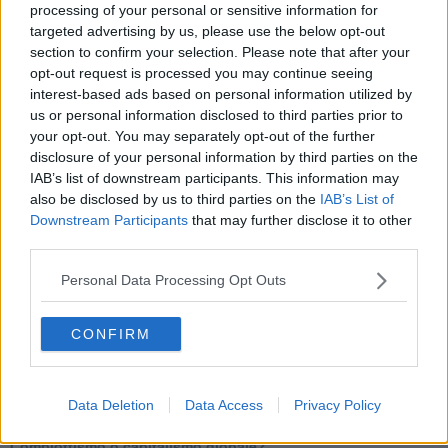
Tutti morimmo a stento (3)
processing of your personal or sensitive information for
Tutti morimmo a stento (2)
targeted advertising by us, please use the below opt-out
​Tutti morimmo a stento (1)
section to confirm your selection. Please note that after your
IL CORRIDOIO BLU il resoconto del convegno
opt-out request is processed you may continue seeing
Un manuale essenziale per seguire il CORRIDOIO BLU
interest-based ads based on personal information utilized by
Il corridoio blu
us or personal information disclosed to third parties prior to
​Il cronoprogramma ottimale verso il full electric sui traghetti
your opt-out. You may separately opt-out of the further
​I costi dell’adeguamento al cold ironing
disclosure of your personal information by third parties on the
Alcune domande da esordiente agli esperti che decidono le
IAB’s list of downstream participants. This information may
sorti dell’Elba
also be disclosed by us to third parties on the
IAB’s List of
Verso il full electric a gestione pubblica dei traghetti​
Downstream Participants
that may further disclose it to other
​La Scienza dei Cittadini e i Cittadini per l’Aria
third parties.
Trump e le sue guerre contro i deboli e contro la terra
​Le furbate elettorali della Meloni e la testardaggine
Personal Data Processing Opt Outs
dell’opposizione
​Date loro l’Oscar al posto del Nobel per la Pace
L'umanizzazione dell'economia e della politica
CONFIRM
​Dopo il diluvio dei NO: un patto intergenerazionale
​Un grandioso NO ai falchi teocratici e ai loro vassalli
La religione è la cocaina dei potenti
Donald e Bibi confinati nell’isola di St James?
Data Deletion
Data Access
Privacy Policy
L’italiano vero e la paura che al referendum vinca il No
​Complottismo o capitalismo globale?