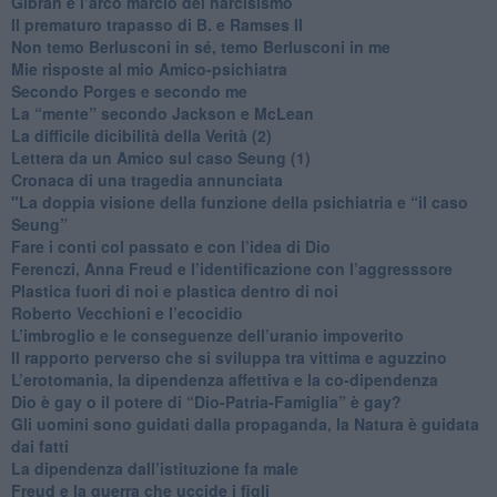
​Gibran e l’arco marcio del narcisismo
​Il prematuro trapasso di B. e Ramses II
​Non temo Berlusconi in sé, temo Berlusconi in me
​Mie risposte al mio Amico-psichiatra
​Secondo Porges e secondo me
​La “mente” secondo Jackson e McLean
La difficile dicibilità della Verità (2)
​Lettera da un Amico sul caso Seung (1)
​Cronaca di una tragedia annunciata
"​La doppia visione della funzione della psichiatria e “il caso
Seung”
​Fare i conti col passato e con l’idea di Dio
​Ferenczi, Anna Freud e l’identificazione con l’aggresssore
Plastica fuori di noi e plastica dentro di noi
​Roberto Vecchioni e l’ecocidio
​L’imbroglio e le conseguenze dell’uranio impoverito
​Il rapporto perverso che si sviluppa tra vittima e aguzzino
L’erotomania, la dipendenza affettiva e la co-dipendenza
​Dio è gay o il potere di “Dio-Patria-Famiglia” è gay?
​Gli uomini sono guidati dalla propaganda, la Natura è guidata
dai fatti
La dipendenza dall’istituzione fa male
​Freud e la guerra che uccide i figli