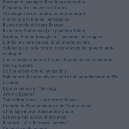
Portogallo, esempio di politica energetica
​Elisabetta II e l’assenza di futuro
Al risveglio di un incubo, un altro incubo!
​Piombino e la fine dell’emergenza
​Il vero rischio del gassificatore
​Il violento Dostoevskij e il pacifista Tolstòj
​Buddha, Franco Basaglia e l’”ecocidio” dei negazi
​È difficile vivere da sani in un mondo malato
Solastalgia e lotta contro le prepotenze dei governi anti-
ecologici
​A mio modesto parere 1: come l’uomo si sta suicidando
​Umile proposta
​La Vita scorre con te, senza di te
​Dall’istinto di sopravvivenza del sé all’annullamento dell'io
L'avidità
​L’uomo bianco e i “selvaggi”
​Avere o Essere?
​Thich Nhat Hanh, “costruttore di pace“
​L’eredità dell’uomo bianco e dell’uomo rosso
Al-Hallaj e il prof. Alessandro Orsini
​Lettera a mio nipote di due mesi
​Il nostro “Io” è il nostro “nemico”
​Chiarezza e disincanto