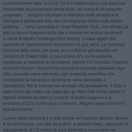
completamente falsa, in cui la Terra è trattata come una dispensa
inesauribile da cui estrarre senza limiti, nel nome di un presunto
progresso ... vengono eliminate le restrizioni sulle emissioni di
mercurio e particolato fine, con conseguenze dirette sulla salute
pubblica … viene cancellata la
Good Neighbor Rule
, che obbliga gli
stati a ridurre l'inquinamento che si riversa nei territori confinanti …
si cerca di abolire l’
endangerment finding
, la base legale che
permette di regolamentare le emissioni di gas serra. La riscrittura
continua della storia, del resto, era un’
Azione
già descritta nel
romanzo di Orwell
1984
, in cui il potere era continuamente
impegnato a riscrivere la narrazione, perché
Chi controlla il passato
controlla il futuro: chi controlla il presente controlla il passato
; ogni
fatto scomodo viene eliminato, ogni evidenza scientifica che
contraddice la narrazione dominante viene cancellata o
ridicolizzata. Ma la scienza non si piega alla propaganda: il 2024 è
stato l'anno più caldo mai registrato, gli Stati Uniti hanno subito 27
disastri climatici da oltre un miliardo di dollari ciascuno e le
emissioni di CO2 continuano a crescere. Negare questi dati non li
farà scomparire.
L’opera della riscrittura è in atto anche nel nucleare italiano:
Azione
& Co continuano, con fare da bulletti, a vendere fumo, ottenendo lo
stanziamento di 7,5 milioni di euro destinati a raccontarci nel