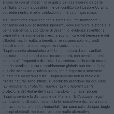
si concilia con gli impegni di acquisto del gas algerino da parte
dell’Italia, 3) con la possibile fine del conflitto tra Russia e Ucraina,
potrebbe rientrare nelle valutazioni di mercato il gas russo.
Ma il vecchietto arancione non si ferma qui! Per mantenere il
consenso dei suoi sostenitori ignoranti, deve riscrivere la storia e la
verità scientifica. L’abolizione di decenni di evidenze scientifiche
viene fatta nel nome della crescita economica e del benessere dei
cittadini, ma, in realtà, a beneficiarne saranno solo le grandi
industrie, mentre le conseguenze ricadranno su tutti:
l'inquinamento atmosferico e idrico aumenterà, i costi sanitari
esploderanno e la crisi climatica accelererà, con eventi estremi
sempre più frequenti e distruttivi. La riscrittura della realtà crea un
mondo parallelo, in cui il riscaldamento globale non esiste (e c’è
qualche scienziato di infimo piano, che è disposto a sostenere
questa tesi da terrapiattista), l’inquinamento non fa male e le
risorse naturali sono infinite. Il vecchietto arancione ha occupato
l’
Environmental Protection Agency
(
EPA
o
Agenzia per la
protezione dell’Ambiente
) trasformandola in un’agenzia per
l’inquinamento e la distruzione del Pianeta: l’EPA attuale nega il
cambiamento climatico, smantella le normative e riscrive la realtà
per assecondare le lobby industriali. Non sono solo, dunque, bugie
a scopi elettorali, ma è costruita una realtà alternativa,