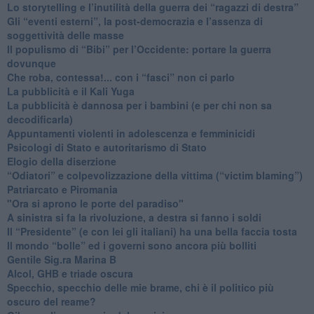
​Lo storytelling e l’inutilità della guerra dei “ragazzi di destra”
​Gli “eventi esterni”, la post-democrazia e l’assenza di
soggettività delle masse
​Il populismo di “Bibi” per l’Occidente: portare la guerra
dovunque
​Che roba, contessa!... con i “fasci” non ci parlo
La pubblicità e il Kali Yuga
​La pubblicità è dannosa per i bambini (e per chi non sa
decodificarla)
​Appuntamenti violenti in adolescenza e femminicidi
​Psicologi di Stato e autoritarismo di Stato
Elogio della diserzione
“Odiatori” e colpevolizzazione della vittima (“victim blaming”)
​Patriarcato e Piromania
"Ora si aprono le porte del paradiso"
​A sinistra si fa la rivoluzione, a destra si fanno i soldi
​Il “Presidente” (e con lei gli italiani) ha una bella faccia tosta
​Il mondo “bolle” ed i governi sono ancora più bolliti
​Gentile Sig.ra Marina B
​Alcol, GHB e triade oscura
​Specchio, specchio delle mie brame, chi è il politico più
oscuro del reame?