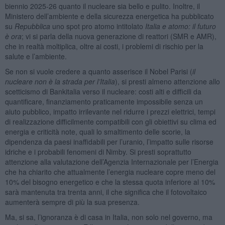
biennio 2025-26 quanto il nucleare sia bello e pulito. Inoltre, il
Ministero dell’ambiente e della sicurezza energetica ha pubblicato
su
Repubblica
uno spot pro atomo intitolato
Italia e atomo: il futuro
è ora
; vi si parla della nuova generazione di reattori (SMR e AMR),
che in realtà moltiplica, oltre ai costi, i problemi di rischio per la
salute e l’ambiente.
Se non si vuole credere a quanto asserisce il Nobel Parisi (
il
nucleare non è la strada per l’Italia
), si presti almeno attenzione allo
scetticismo di Bankitalia verso il nucleare: costi alti e difficili da
quantificare, finanziamento praticamente impossibile senza un
aiuto pubblico, impatto irrilevante nel ridurre i prezzi elettrici, tempi
di realizzazione difficilmente compatibili con gli obiettivi su clima ed
energia e criticità note, quali lo smaltimento delle scorie, la
dipendenza da paesi inaffidabili per l’uranio, l’impatto sulle risorse
idriche e i probabili fenomeni di Nimby. Si presti soprattutto
attenzione alla valutazione dell’Agenzia Internazionale per l’Energia
che ha chiarito che attualmente l’energia nucleare copre meno del
10% del bisogno energetico e che la stessa quota inferiore al 10%
sarà mantenuta tra trenta anni, il che significa che il fotovoltaico
aumenterà sempre di più la sua presenza.
Ma, si sa, l’ignoranza è di casa in Italia, non solo nel governo, ma