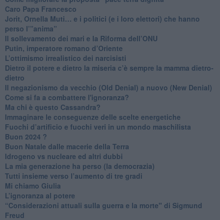
Caro Papa Francesco
​Jorit, Ornella Muti… e i politici (e i loro elettori) che hanno
perso l’”anima”
​Il sollevamento dei mari e la Riforma dell’ONU
Putin, imperatore romano d’Oriente
​L’ottimismo irrealistico dei narcisisti
​Dietro il potere e dietro la miseria c’è sempre la mamma dietro-
dietro
Il negazionismo da vecchio (Old Denial) a nuovo (New Denial)
Come si fa a combattere l'ignoranza?
Ma chi è questo Cassandra?
Immaginare le conseguenze delle scelte energetiche
​Fuochi d’artificio e fuochi veri in un mondo maschilista
Buon 2024 ?
​Buon Natale dalle macerie della Terra
​Idrogeno vs nucleare ed altri dubbi
​La mia generazione ha perso (la democrazia)
​Tutti insieme verso l’aumento di tre gradi
Mi chiamo Giulia
L’ignoranza al potere
​“Considerazioni attuali sulla guerra e la morte" di Sigmund
Freud