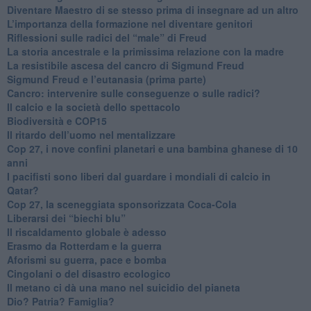
​Diventare Maestro di se stesso prima di insegnare ad un altro
L’importanza della formazione nel diventare genitori
Riflessioni sulle radici del “male” di Freud
​La storia ancestrale e la primissima relazione con la madre
​La resistibile ascesa del cancro di Sigmund Freud
Sigmund Freud e l’eutanasia (prima parte)
Cancro: intervenire sulle conseguenze o sulle radici?
​Il calcio e la società dello spettacolo
Biodiversità e COP15
​Il ritardo dell’uomo nel mentalizzare
​Cop 27, i nove confini planetari e una bambina ghanese di 10
anni
​I pacifisti sono liberi dal guardare i mondiali di calcio in
Qatar?
​Cop 27, la sceneggiata sponsorizzata Coca-Cola
​Liberarsi dei “biechi blu”
Il riscaldamento globale è adesso
​Erasmo da Rotterdam e la guerra
​Aforismi su guerra, pace e bomba
Cingolani o del disastro ecologico
​Il metano ci dà una mano nel suicidio del pianeta
​Dio? Patria? Famiglia?