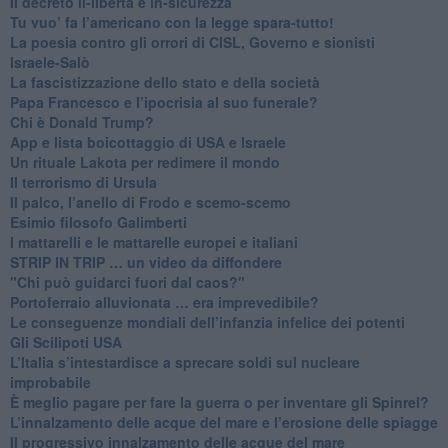
Il decreto il-libertà e in-sicurezza
Tu vuo’ fa l’americano con la legge spara-tutto!
La poesia contro gli orrori di CISL, Governo e sionisti
Israele-Salò
​La fascistizzazione dello stato e della società
Papa Francesco e l’ipocrisia al suo funerale?
​Chi è Donald Trump?
App e lista boicottaggio di USA e Israele
​Un rituale Lakota per redimere il mondo
Il terrorismo di Ursula
​Il palco, l’anello di Frodo e scemo-scemo
Esimio filosofo Galimberti
​I mattarelli e le mattarelle europei e italiani
​STRIP IN TRIP … un video da diffondere
"Chi può guidarci fuori dal caos?"
​Portoferraio alluvionata … era imprevedibile?
Le conseguenze mondiali dell’infanzia infelice dei potenti
​Gli Scilipoti USA
L’Italia s’intestardisce a sprecare soldi sul nucleare
improbabile
È meglio pagare per fare la guerra o per inventare gli Spinrel?
​L’innalzamento delle acque del mare e l’erosione delle spiagge
​Il progressivo innalzamento delle acque del mare