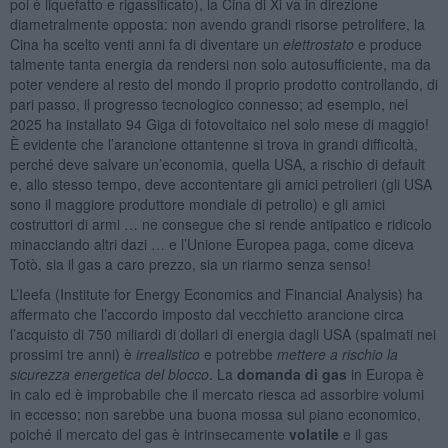
poi è liquefatto e rigassificato), la Cina di Xi va in direzione
diametralmente opposta: non avendo grandi risorse petrolifere, la
Cina ha scelto venti anni fa di diventare un
elettrostato
e produce
talmente tanta energia da rendersi non solo autosufficiente, ma da
poter vendere al resto del mondo il proprio prodotto controllando, di
pari passo, il progresso tecnologico connesso; ad esempio, nel
2025 ha installato 94 Giga di fotovoltaico nel solo mese di maggio!
È evidente che l’arancione ottantenne si trova in grandi difficoltà,
perché deve salvare un’economia, quella USA, a rischio di default
e, allo stesso tempo, deve accontentare gli amici petrolieri (gli USA
sono il maggiore produttore mondiale di petrolio) e gli amici
costruttori di armi … ne consegue che si rende antipatico e ridicolo
minacciando altri dazi … e l’Unione Europea paga, come diceva
Totò, sia il gas a caro prezzo, sia un riarmo senza senso!
L’Ieefa (Institute for Energy Economics and Financial Analysis) ha
affermato che l’accordo imposto dal vecchietto arancione circa
l’acquisto di 750 miliardi di dollari di energia dagli USA (spalmati nei
prossimi tre anni) è
irrealistico
e potrebbe
mettere a rischio la
sicurezza energetica del blocco
. La
domanda di gas
in Europa è
in calo ed è improbabile che il mercato riesca ad assorbire volumi
in eccesso; non sarebbe una buona mossa sul piano economico,
poiché il mercato del gas è intrinsecamente
volatile
e il gas