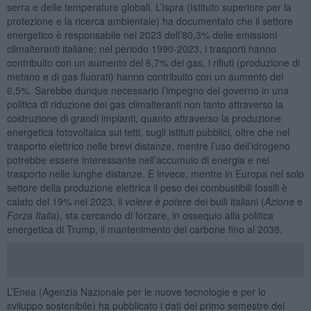
serra e delle temperature globali. L’Ispra (Istituto superiore per la
protezione e la ricerca ambientale) ha documentato che il settore
energetico è responsabile nel 2023 dell’80,3% delle emissioni
climalteranti italiane; nel periodo 1990-2023, i trasporti hanno
contribuito con un aumento del 6,7% dei gas, i rifiuti (produzione di
metano e di gas fluorati) hanno contribuito con un aumento del
6,5%. Sarebbe dunque necessario l’impegno del governo in una
politica di riduzione dei gas climalteranti non tanto attraverso la
costruzione di grandi impianti, quanto attraverso la produzione
energetica fotovoltaica sui tetti, sugli istituti pubblici, oltre che nel
trasporto elettrico nelle brevi distanze, mentre l’uso dell’idrogeno
potrebbe essere interessante nell’accumulo di energia e nel
trasporto nelle lunghe distanze. E invece, mentre in Europa nel solo
settore della produzione elettrica il peso dei combustibili fossili è
calato del 19% nel 2023, il
volere è potere
dei bulli italiani (
Azione
e
Forza Italia
), sta cercando di forzare, in ossequio alla politica
energetica di Trump, il mantenimento del carbone fino al 2038.
L’Enea (Agenzia Nazionale per le nuove tecnologie e per lo
sviluppo sostenibile) ha pubblicato i dati del primo semestre del