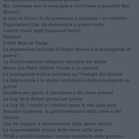
​Ma, contessa, non si vergogna a continuare a guardare San
Scemo?
​Io non mi fiderei di chi promuove o consuma i riti collettivi
Esportazioni Usa: da democrazia a guerra civile
​I vestiti nuovi degli imperatori baltici
​Pupazzi!
​Il Wild West di Trump
​La depressione infantile di Roger Waters e la propaganda di
guerra"
​La disinformazione climatica veicolata dai media
Senza una Retta Visione l’Uomo è un automa
​La propaganda bellica nostrana vs l’hasbarà dei sionisti
​La cleptocrazia e lo studio sociologico della propaganda di
guerra
​Uccidere per gioco: il cacciatore e chi vuole armarsi
​La Cop 30 di Belem giorno per giorno
La Cop 30, i crimini e i misfatti verso la vita sulla terra
Arrostire il pianeta: le grandi emissioni della carne e dei
latticini
​Cop 30, uragani e riconversione delle spese militari
La responsabilità storica della morte sulla terra
PTSD e suicidi svelano l’intento suicidario della guerra e