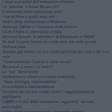
I costi economici dell’emergenza climatica
​La “pacchia” è finita! Ma per chi?
​Il fallimento della convivenza civile
​I vizi di Hitler e quelli degli altri
Addio clima mediterraneo e Medicane
​Assange, Galileo e l’Ossimoro della Cultura
​I bulli d’Italia e i masochisti d’Italia
​Bertrand Russell, le televisioni di Berlusconi e l’ADHD
​Se vuoi la pace, investi non nelle armi, ma nella scuola
​Dichiara pace
​Appello agli elettori ad una scelta profonda del voto e del non
voto
"Come sfasciare il paese in sette mosse"
​Ma questi ci sono o ci fanno?
​Le “tua” libera scelta
Cambiamento climatico e realtà sostenibili
“Pace, ecologia, responsabilità”
​Corruttibilità e machiavellismo
Istruzioni per un’arte corale contro l’oggettivizzazione
dell’Essere
​L’MMPI e il mito della valutazione “oggettiva” dei test
psicologici
Come migliorare la proposta “pace terra dignità”