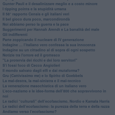
​Gunter Pauli e il desalinizzare meglio e a costo minore
I tipping points e la stupidità umana
​Il 58° rapporto Censis e gli italiani veri
​Il bel gioco dura poco, marcondirondà
Noi abbiamo perso la guerra e la pace
Suggerimenti per Hannah Arendt e La banalità del male
​Gli indifferenti
Parte zoppicando il nucleare di IV generazione
​Indagine … l’italiano vero confessa la sua innocenza
Indagine su un cittadino al di sopra di ogni sospetto
Notizie tra l'orrore ed il grottesco
"La protervia dei ricchi e dei loro servitori"
S’i fossi foco di Cecco Angiolieri
​Il mondo salvato dagli elfi e dai mutaforma?
Gru (Cattivissimo me) e lo Spirito di Goebbels
​La mal-destra, la mal-sinistra e il mal-tecnico
​La venerazione masochistica di un italiano vero
​L’eco-nazismo e le idee-forma dell’800 che sopravvivono in
noi
​Le radici “culturali” dell’ecofascismo, Nordio e Kamala Harris
Le radici dell’ecofascismo: la purezza della terra e della razza
Andiamo verso l’ecofascismo?