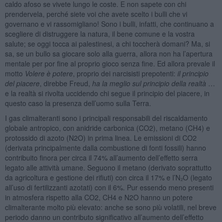
caldo afoso se vivete lungo le coste. E non sapete con chi
prendervela, perché siete voi che avete scelto i bulli che vi
governano e vi rassomigliano! Sono i bulli, infatti, che continuano a
scegliere di distruggere la natura, il bene comune e la vostra
salute; se oggi tocca ai palestinesi, a chi toccherà domani? Ma, si
sa, se un bullo sa giocare solo alla guerra, allora non ha l’apertura
mentale per por fine al proprio gioco senza fine. Ed allora prevale il
motto
Volere è potere
, proprio dei narcisisti prepotenti:
il principio
del piacere
, direbbe Freud,
ha la meglio sul principio della realtà
…
e la realtà si rivolta uccidendo chi segue il principio del piacere, in
questo caso la presenza dell’uomo sulla Terra.
I gas climalteranti sono i principali responsabili del riscaldamento
globale antropico, con anidride carbonica (CO2), metano (CH4) e
protossido di azoto (N2O) in prima linea. Le emissioni di CO2
(derivata principalmente dalla combustione di fonti fossili) hanno
contribuito finora per circa il 74% all’aumento dell’effetto serra
legato alle attività umane. Seguono il metano (derivato soprattutto
da agricoltura e gestione dei rifiuti) con circa il 17% e l’N₂O (legato
all’uso di fertilizzanti azotati) con il 6%. Pur essendo meno presenti
in atmosfera rispetto alla CO2, CH4 e N2O hanno un potere
climalterante molto più elevato: anche se sono più volatili, nel breve
periodo danno un contributo significativo all’aumento dell’effetto