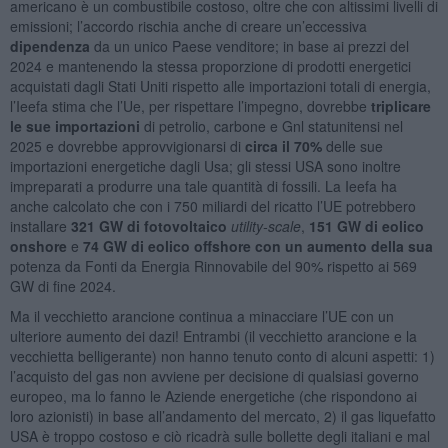
americano è un combustibile costoso, oltre che con altissimi livelli di
emissioni; l’accordo rischia anche di creare un’eccessiva
dipendenza
da un unico Paese venditore; in base ai prezzi del
2024 e mantenendo la stessa proporzione di prodotti energetici
acquistati dagli Stati Uniti rispetto alle importazioni totali di energia,
l’Ieefa stima che l’Ue, per rispettare l’impegno, dovrebbe
triplicare
le sue importazioni
di petrolio, carbone e Gnl statunitensi nel
2025 e dovrebbe approvvigionarsi di
circa il 70%
delle sue
importazioni energetiche dagli Usa; gli stessi USA sono inoltre
impreparati a produrre una tale quantità di fossili. La Ieefa ha
anche calcolato che con i 750 miliardi del ricatto l’UE potrebbero
installare
321 GW di fotovoltaico
utility-scale
,
151 GW di eolico
onshore
e
74 GW di eolico offshore con un aumento della sua
potenza da Fonti da Energia Rinnovabile del 90% rispetto ai 569
GW di fine 2024.
Ma il vecchietto arancione continua a minacciare l’UE con un
ulteriore aumento dei dazi! Entrambi (il vecchietto arancione e la
vecchietta belligerante) non hanno tenuto conto di alcuni aspetti: 1)
l’acquisto del gas non avviene per decisione di qualsiasi governo
europeo, ma lo fanno le Aziende energetiche (che rispondono ai
loro azionisti) in base all’andamento del mercato, 2) il gas liquefatto
USA è troppo costoso e ciò ricadrà sulle bollette degli italiani e mal