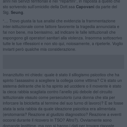
anni nei Servizi territoriali e nei “repartini”, in risposta a quello che
sto scrivendo sull’omicidio della Dott.ssa
Capovani
da parte del
Sig.
Seung
.
“… Trovo giusta la tua analisi che evidenzia la frammentazione
inter-istituzionale come fattore favorente la tragedia annunciata e
fai non bene, ma benissimo, ad indicare le falle istituzionali che
espongono gli operatori sanitari alla violenza. Insomma sottoscrivo
tutte le tue riflessioni e non sto qui, noiosamente, a ripeterle. Voglio
inviarti però qualche mia considerazione.
Innanzitutto mi chiedo: quale è stato il sillogismo psicotico che ha
spinto l’assassino a scegliere la collega come vittima? C’è stato un
sistema delirante che lo ha spinto ad uccidere o il movente è stato
la cieca rabbia scagliata contro l’anello più debole del circuito
istituzionale vissuto come persecutorio (una donna che sta per
inforcare la bicicletta al termine del suo turno di lavoro)? E se fosse
stata la sola rabbia da quale ideazione psicotica era alimentata
(erotomania? Reazione al giudizio diagnostico? Reazione a eventi
occorsi durante il ricovero in TSO? Altro?). Ovviamente sono
domande legittime, ma non si hanno i dati per trovare risposte