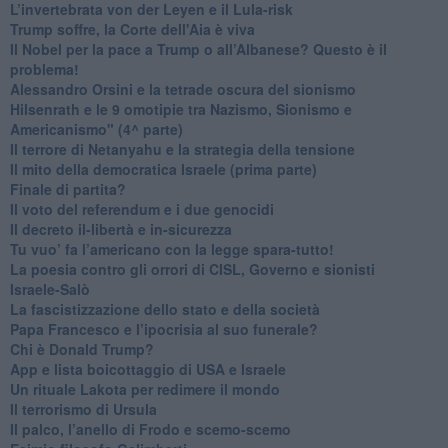
L’invertebrata von der Leyen e il Lula-risk
Trump soffre, la Corte dell'Aia è viva
​Il Nobel per la pace a Trump o all’Albanese? Questo è il
problema!
​Alessandro Orsini e la tetrade oscura del sionismo
​Hilsenrath e le 9 omotipie tra Nazismo, Sionismo e
Americanismo" (4^ parte)
​Il terrore di Netanyahu e la strategia della tensione
Il mito della democratica Israele (prima parte)
​Finale di partita?
​Il voto del referendum e i due genocidi
Il decreto il-libertà e in-sicurezza
Tu vuo’ fa l’americano con la legge spara-tutto!
La poesia contro gli orrori di CISL, Governo e sionisti
Israele-Salò
​La fascistizzazione dello stato e della società
Papa Francesco e l’ipocrisia al suo funerale?
​Chi è Donald Trump?
App e lista boicottaggio di USA e Israele
​Un rituale Lakota per redimere il mondo
Il terrorismo di Ursula
​Il palco, l’anello di Frodo e scemo-scemo