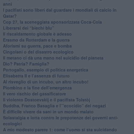
anni
​I pacifisti sono liberi dal guardare i mondiali di calcio in
Qatar?
​Cop 27, la sceneggiata sponsorizzata Coca-Cola
​Liberarsi dei “biechi blu”
Il riscaldamento globale è adesso
​Erasmo da Rotterdam e la guerra
​Aforismi su guerra, pace e bomba
Cingolani o del disastro ecologico
​Il metano ci dà una mano nel suicidio del pianeta
​Dio? Patria? Famiglia?
Portogallo, esempio di politica energetica
​Elisabetta II e l’assenza di futuro
Al risveglio di un incubo, un altro incubo!
​Piombino e la fine dell’emergenza
​Il vero rischio del gassificatore
​Il violento Dostoevskij e il pacifista Tolstòj
​Buddha, Franco Basaglia e l’”ecocidio” dei negazi
​È difficile vivere da sani in un mondo malato
Solastalgia e lotta contro le prepotenze dei governi anti-
ecologici
​A mio modesto parere 1: come l’uomo si sta suicidando