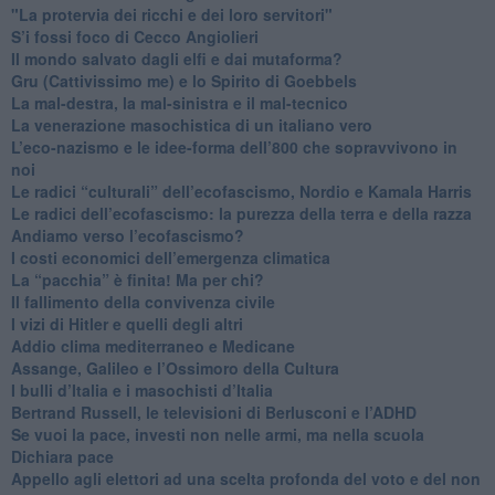
"La protervia dei ricchi e dei loro servitori"
S’i fossi foco di Cecco Angiolieri
​Il mondo salvato dagli elfi e dai mutaforma?
Gru (Cattivissimo me) e lo Spirito di Goebbels
​La mal-destra, la mal-sinistra e il mal-tecnico
​La venerazione masochistica di un italiano vero
​L’eco-nazismo e le idee-forma dell’800 che sopravvivono in
noi
​Le radici “culturali” dell’ecofascismo, Nordio e Kamala Harris
Le radici dell’ecofascismo: la purezza della terra e della razza
Andiamo verso l’ecofascismo?
I costi economici dell’emergenza climatica
​La “pacchia” è finita! Ma per chi?
​Il fallimento della convivenza civile
​I vizi di Hitler e quelli degli altri
Addio clima mediterraneo e Medicane
​Assange, Galileo e l’Ossimoro della Cultura
​I bulli d’Italia e i masochisti d’Italia
​Bertrand Russell, le televisioni di Berlusconi e l’ADHD
​Se vuoi la pace, investi non nelle armi, ma nella scuola
​Dichiara pace
​Appello agli elettori ad una scelta profonda del voto e del non