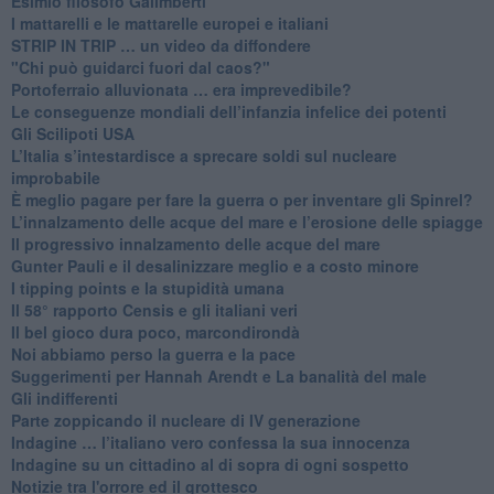
Esimio filosofo Galimberti
​I mattarelli e le mattarelle europei e italiani
​STRIP IN TRIP … un video da diffondere
"Chi può guidarci fuori dal caos?"
​Portoferraio alluvionata … era imprevedibile?
Le conseguenze mondiali dell’infanzia infelice dei potenti
​Gli Scilipoti USA
L’Italia s’intestardisce a sprecare soldi sul nucleare
improbabile
È meglio pagare per fare la guerra o per inventare gli Spinrel?
​L’innalzamento delle acque del mare e l’erosione delle spiagge
​Il progressivo innalzamento delle acque del mare
​Gunter Pauli e il desalinizzare meglio e a costo minore
I tipping points e la stupidità umana
​Il 58° rapporto Censis e gli italiani veri
​Il bel gioco dura poco, marcondirondà
Noi abbiamo perso la guerra e la pace
Suggerimenti per Hannah Arendt e La banalità del male
​Gli indifferenti
Parte zoppicando il nucleare di IV generazione
​Indagine … l’italiano vero confessa la sua innocenza
Indagine su un cittadino al di sopra di ogni sospetto
Notizie tra l'orrore ed il grottesco