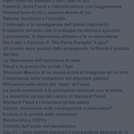
​Fare i conti col passato e con l’idea di Dio
​Ferenczi, Anna Freud e l’identificazione con l’aggresssore
Plastica fuori di noi e plastica dentro di noi
​Roberto Vecchioni e l’ecocidio
​L’imbroglio e le conseguenze dell’uranio impoverito
​Il rapporto perverso che si sviluppa tra vittima e aguzzino
L’erotomania, la dipendenza affettiva e la co-dipendenza
​Dio è gay o il potere di “Dio-Patria-Famiglia” è gay?
​Gli uomini sono guidati dalla propaganda, la Natura è guidata
dai fatti
La dipendenza dall’istituzione fa male
​Freud e la guerra che uccide i figli
​Diventare Maestro di se stesso prima di insegnare ad un altro
L’importanza della formazione nel diventare genitori
Riflessioni sulle radici del “male” di Freud
​La storia ancestrale e la primissima relazione con la madre
​La resistibile ascesa del cancro di Sigmund Freud
Sigmund Freud e l’eutanasia (prima parte)
Cancro: intervenire sulle conseguenze o sulle radici?
​Il calcio e la società dello spettacolo
Biodiversità e COP15
​Il ritardo dell’uomo nel mentalizzare
​Cop 27, i nove confini planetari e una bambina ghanese di 10