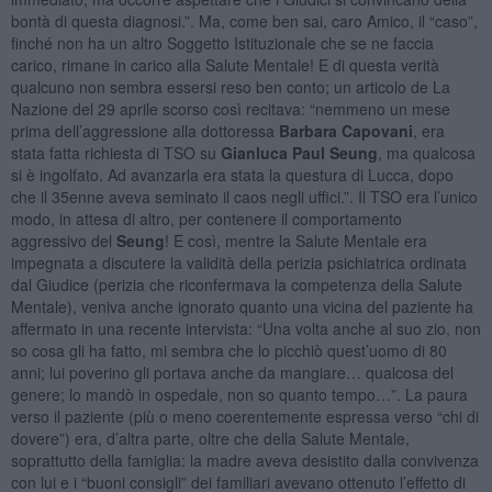
bontà di questa diagnosi.”. Ma, come ben sai, caro Amico, il “caso”,
finché non ha un altro Soggetto Istituzionale che se ne faccia
carico, rimane in carico alla Salute Mentale! E di questa verità
qualcuno non sembra essersi reso ben conto; un articolo de La
Nazione del 29 aprile scorso così recitava: “nemmeno un mese
prima dell’aggressione alla dottoressa
Barbara Capovani
, era
stata fatta richiesta di TSO
su
Gianluca
Paul Seung
, ma qualcosa
si è ingolfato. Ad avanzarla era stata la questura di Lucca, dopo
che il 35enne aveva seminato il caos negli uffici.”. Il TSO era l’unico
modo, in attesa di altro, per contenere il comportamento
aggressivo del
Seung
! E così, mentre la Salute Mentale era
impegnata a discutere la validità della perizia psichiatrica ordinata
dal Giudice (perizia che riconfermava la competenza della Salute
Mentale), veniva anche ignorato quanto una vicina del paziente ha
affermato in una recente intervista: “Una volta anche al suo zio, non
so cosa gli ha fatto, mi sembra che lo picchiò quest’uomo di 80
anni; lui poverino gli portava anche da mangiare… qualcosa del
genere; lo mandò in ospedale, non so quanto tempo…”. La paura
verso il paziente (più o meno coerentemente espressa verso “chi di
dovere”) era, d’altra parte, oltre che della Salute Mentale,
soprattutto della famiglia: la madre aveva desistito dalla convivenza
con lui e i “buoni consigli” dei familiari avevano ottenuto l’effetto di