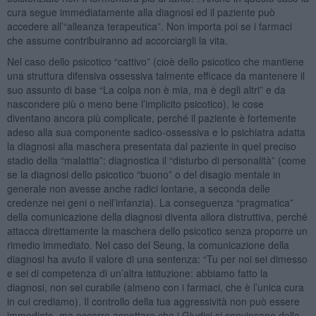
cura segue immediatamente alla diagnosi ed il paziente può
accedere all’“alleanza terapeutica”. Non importa poi se i farmaci
che assume contribuiranno ad accorciargli la vita.
Nel caso dello psicotico “cattivo” (cioè dello psicotico che mantiene
una struttura difensiva ossessiva talmente efficace da mantenere il
suo assunto di base “La colpa non è mia, ma è degli altri” e da
nascondere più o meno bene l’implicito psicotico), le cose
diventano ancora più complicate, perché il paziente è fortemente
adeso alla sua componente sadico-ossessiva e lo psichiatra adatta
la diagnosi alla maschera presentata dal paziente in quel preciso
stadio della “malattia”: diagnostica il “disturbo di personalità” (come
se la diagnosi dello psicotico “buono” o del disagio mentale in
generale non avesse anche radici lontane, a seconda delle
credenze nei geni o nell’infanzia). La conseguenza “pragmatica”
della comunicazione della diagnosi diventa allora distruttiva, perché
attacca direttamente la maschera dello psicotico senza proporre un
rimedio immediato. Nel caso del Seung, la comunicazione della
diagnosi ha avuto il valore di una sentenza: “Tu per noi sei dimesso
e sei di competenza di un’altra istituzione: abbiamo fatto la
diagnosi, non sei curabile (almeno con i farmaci, che è l’unica cura
in cui crediamo). Il controllo della tua aggressività non può essere
immediato, ma occorre aspettare che i Giudici si convincano della