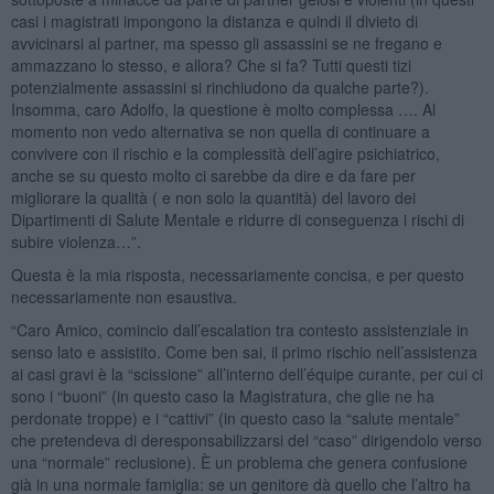
casi i magistrati impongono la distanza e quindi il divieto di
avvicinarsi al partner, ma spesso gli assassini se ne fregano e
ammazzano lo stesso, e allora? Che si fa? Tutti questi tizi
potenzialmente assassini si rinchiudono da qualche parte?).
Insomma, caro Adolfo, la questione è molto complessa …. Al
momento non vedo alternativa se non quella di continuare a
convivere con il rischio e la complessità dell’agire psichiatrico,
anche se su questo molto ci sarebbe da dire e da fare per
migliorare la qualità ( e non solo la quantità) del lavoro dei
Dipartimenti di Salute Mentale e ridurre di conseguenza i rischi di
subire violenza…”.
Questa è la mia risposta, necessariamente concisa, e per questo
necessariamente non esaustiva.
“Caro Amico, comincio dall’escalation tra contesto assistenziale in
senso lato e assistito. Come ben sai, il primo rischio nell’assistenza
ai casi gravi è la “scissione” all’interno dell’équipe curante, per cui ci
sono i “buoni” (in questo caso la Magistratura, che glie ne ha
perdonate troppe) e i “cattivi” (in questo caso la “salute mentale”
che pretendeva di deresponsabilizzarsi del “caso” dirigendolo verso
una “normale” reclusione). È un problema che genera confusione
già in una normale famiglia: se un genitore dà quello che l’altro ha