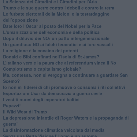
​La Scienza dei Cittadini e i Cittadini per l’Aria
Trump e le sue guerre contro i deboli e contro la terra
​Le furbate elettorali della Meloni e la testardaggine
dell’opposizione
​Date loro l’Oscar al posto del Nobel per la Pace
L'umanizzazione dell'economia e della politica
​Dopo il diluvio dei NO: un patto intergenerazionale
​Un grandioso NO ai falchi teocratici e ai loro vassalli
La religione è la cocaina dei potenti
Donald e Bibi confinati nell’isola di St James?
L’italiano vero e la paura che al referendum vinca il No
​Complottismo o capitalismo globale?
​Ma, contessa, non si vergogna a continuare a guardare San
Scemo?
​Io non mi fiderei di chi promuove o consuma i riti collettivi
Esportazioni Usa: da democrazia a guerra civile
​I vestiti nuovi degli imperatori baltici
​Pupazzi!
​Il Wild West di Trump
​La depressione infantile di Roger Waters e la propaganda di
guerra"
​La disinformazione climatica veicolata dai media
Senza una Retta Visione l’Uomo è un automa