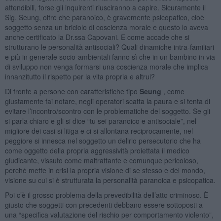
attendibili, forse gli inquirenti riusciranno a capire. Sicuramente il
Sig. Seung, oltre che paranoico, è gravemente psicopatico, cioè
soggetto senza un briciolo di coscienza morale e questo lo aveva
anche certificato la Dr.ssa Capovani. E come accade che si
strutturano le personalità antisociali? Quali dinamiche intra-familiari
e più in generale socio-ambientali fanno sì che in un bambino in via
di sviluppo non venga formarsi una coscienza morale che implica
innanzitutto il rispetto per la vita propria e altrui?
Di fronte a persone con caratteristiche tipo
Seung
, come
giustamente fai notare, negli operatori scatta la paura e si tenta di
evitare l’incontro/scontro con le problematiche del soggetto. Se gli
si parla chiaro e gli si dice “tu sei paranoico e antisociale”, nel
migliore dei casi si litiga e ci si allontana reciprocamente, nel
peggiore si innesca nel soggetto un delirio persecutorio che ha
come oggetto della propria aggressività proiettata il medico
giudicante, vissuto come maltrattante e comunque pericoloso,
perché mette in crisi la propria visione di se stesso e del mondo,
visione su cui si è strutturata la personalità paranoica e psicopatica.
Poi c’è il grosso problema della prevedibilità dell’atto criminoso. È
giusto che soggetti con precedenti debbano essere sottoposti a
una “specifica valutazione del rischio per comportamento violento”,