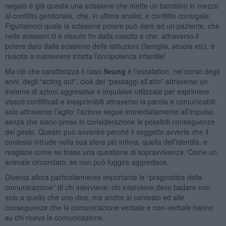
negato è già questa una scissione che mette un bambino in mezzo
al conflitto genitoriale, che, in ultima analisi, è conflitto coniugale.
Figuriamoci quale la scissione potere può dare ad un paziente, che
nelle scissioni ci è vissuto fin dalla nascita e che, attraverso il
potere dato dalla scissione delle istituzioni (famiglia, scuola etc), è
riuscito a mantenere intatta l’onnipotenza infantile!
Ma ciò che caratterizza il caso
Seung
è l’escalation, nel corso degli
anni, degli “acting out”, cioè dei “passaggi all’atto” attraverso un
insieme di azioni aggressive e impulsive utilizzate per esprimere
vissuti conflittuali e inesprimibili attraverso la parola e comunicabili
solo attraverso l’agito:
l’azione segue immediatamente all’impulso
senza che siano prese in considerazione le possibili conseguenze
del gesto. Questo può avvenire perché il soggetto avverte che il
contesto intrude nella sua sfera più intima, quella dell’identità, e
reagisce come se fosse una questione di sopravvivenza. Come un
animale circondato, se non può fuggire aggredisce.
Diventa allora particolarmente importante la “pragmatica della
comunicazione” di chi interviene: chi interviene deve badare non
solo a quello che uno dice, ma anche al contesto ed alle
conseguenze che la comunicazione verbale e non-verbale hanno
su chi riceve la comunicazione.