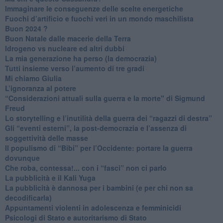
Immaginare le conseguenze delle scelte energetiche
​Fuochi d’artificio e fuochi veri in un mondo maschilista
Buon 2024 ?
​Buon Natale dalle macerie della Terra
​Idrogeno vs nucleare ed altri dubbi
​La mia generazione ha perso (la democrazia)
​Tutti insieme verso l’aumento di tre gradi
Mi chiamo Giulia
L’ignoranza al potere
​“Considerazioni attuali sulla guerra e la morte" di Sigmund
Freud
​Lo storytelling e l’inutilità della guerra dei “ragazzi di destra”
​Gli “eventi esterni”, la post-democrazia e l’assenza di
soggettività delle masse
​Il populismo di “Bibi” per l’Occidente: portare la guerra
dovunque
​Che roba, contessa!... con i “fasci” non ci parlo
La pubblicità e il Kali Yuga
​La pubblicità è dannosa per i bambini (e per chi non sa
decodificarla)
​Appuntamenti violenti in adolescenza e femminicidi
​Psicologi di Stato e autoritarismo di Stato