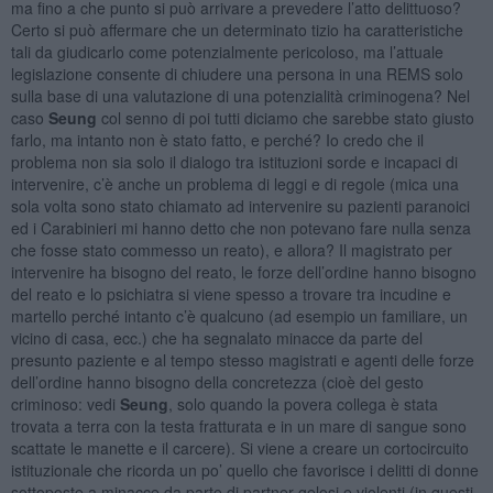
ma fino a che punto si può arrivare a prevedere l’atto delittuoso?
Certo si può affermare che un determinato tizio ha caratteristiche
tali da giudicarlo come potenzialmente pericoloso, ma l’attuale
legislazione consente di chiudere una persona in una REMS solo
sulla base di una valutazione di una potenzialità criminogena? Nel
caso
Seung
col senno di poi tutti diciamo che sarebbe stato giusto
farlo, ma intanto non è stato fatto, e perché? Io credo che il
problema non sia solo il dialogo tra istituzioni sorde e incapaci di
intervenire, c’è anche un problema di leggi e di regole (mica una
sola volta sono stato chiamato ad intervenire su pazienti paranoici
ed i Carabinieri mi hanno detto che non potevano fare nulla senza
che fosse stato commesso un reato), e allora? Il magistrato per
intervenire ha bisogno del reato, le forze dell’ordine hanno bisogno
del reato e lo psichiatra si viene spesso a trovare tra incudine e
martello perché intanto c’è qualcuno (ad esempio un familiare, un
vicino di casa, ecc.) che ha segnalato minacce da parte del
presunto paziente e al tempo stesso magistrati e agenti delle forze
dell’ordine hanno bisogno della concretezza (cioè del gesto
criminoso: vedi
Seung
, solo quando la povera collega è stata
trovata a terra con la testa fratturata e in un mare di sangue sono
scattate le manette e il carcere). Si viene a creare un cortocircuito
istituzionale che ricorda un po’ quello che favorisce i delitti di donne
sottoposte a minacce da parte di partner gelosi e violenti (in questi