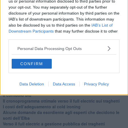
alle 20:00 direttamente nella tua casella di posta.
us or personal information disclosed to third parties prior to
your opt-out. You may separately opt-out of the further
Basta cliccare
QUI
disclosure of your personal information by third parties on the
Ti potrebbe interessare anche:
IAB’s list of downstream participants. This information may
also be disclosed by us to third parties on the
IAB’s List of
Articoli dal Blog “Disincantato” di Adolfo Santoro
Downstream Participants
that may further disclose it to other
third parties.
​Un esempio di civismo
​Linee guida per organizzare il civismo della complessità
Personal Data Processing Opt Outs
​Il ripristino della natura secondo la legge e l’impegno dei
Cittadini
Il nesso tra cambiamenti climatici e salute umana
CONFIRM
Tutti morimmo a stento (3)
Tutti morimmo a stento (2)
​Tutti morimmo a stento (1)
IL CORRIDOIO BLU il resoconto del convegno
Data Deletion
Data Access
Privacy Policy
Un manuale essenziale per seguire il CORRIDOIO BLU
Il corridoio blu
​Il cronoprogramma ottimale verso il full electric sui traghetti
​I costi dell’adeguamento al cold ironing
Alcune domande da esordiente agli esperti che decidono le
sorti dell’Elba
Verso il full electric a gestione pubblica dei traghetti​