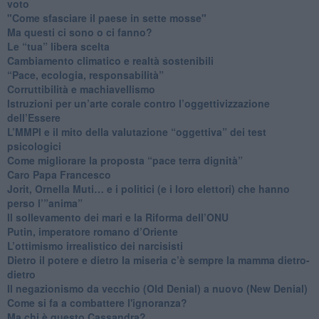
voto
"Come sfasciare il paese in sette mosse"
​Ma questi ci sono o ci fanno?
​Le “tua” libera scelta
Cambiamento climatico e realtà sostenibili
“Pace, ecologia, responsabilità”
​Corruttibilità e machiavellismo
Istruzioni per un’arte corale contro l’oggettivizzazione
dell’Essere
​L’MMPI e il mito della valutazione “oggettiva” dei test
psicologici
Come migliorare la proposta “pace terra dignità”
Caro Papa Francesco
​Jorit, Ornella Muti… e i politici (e i loro elettori) che hanno
perso l’”anima”
​Il sollevamento dei mari e la Riforma dell’ONU
Putin, imperatore romano d’Oriente
​L’ottimismo irrealistico dei narcisisti
​Dietro il potere e dietro la miseria c’è sempre la mamma dietro-
dietro
Il negazionismo da vecchio (Old Denial) a nuovo (New Denial)
Come si fa a combattere l'ignoranza?
Ma chi è questo Cassandra?