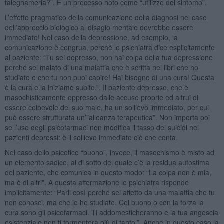
falegnameria?”. È un processo noto come “utilizzo del sintomo”.
L’effetto pragmatico della comunicazione della diagnosi nel caso
dell’approccio biologico al disagio mentale dovrebbe essere
immediato! Nel caso della depressione, ad esempio, la
comunicazione è congrua, perché lo psichiatra dice esplicitamente
al paziente: “Tu sei depresso, non hai colpa della tua depressione
perché sei malato di una malattia che è scritta nei libri che ho
studiato e che tu non puoi capire! Hai bisogno di una cura! Questa
è la cura e la iniziamo subito.”. Il paziente depresso, che è
masochisticamente oppresso dalle accuse proprie ed altrui di
essere colpevole del suo male, ha un sollievo immediato, per cui
può essere strutturata un’”alleanza terapeutica”. Non importa poi
se l’uso degli psicofarmaci non modifica il tasso dei suicidi nei
pazienti depressi: è il sollievo immediato ciò che conta.
Nel caso dello psicotico “buono”, invece, il masochismo è misto ad
un elemento sadico, al di sotto del quale c’è la residua autostima
del paziente, che comunica in questo modo: “La colpa non è mia,
ma è di altri”. A questa affermazione lo psichiatra risponde
implicitamente: “Parli così perché sei affetto da una malattia che tu
non conosci, ma che io ho studiato. Col buono o con la forza la
cura sono gli psicofarmaci. Ti addomesticheranno e la tua angoscia
esistenziale non ti tormenterà più di tanto.”. Anche in questo caso la