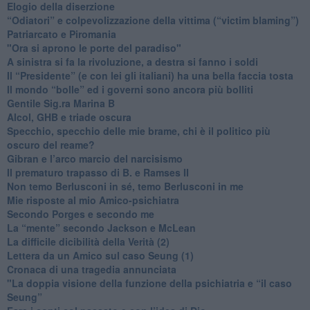
Elogio della diserzione
“Odiatori” e colpevolizzazione della vittima (“victim blaming”)
​Patriarcato e Piromania
"Ora si aprono le porte del paradiso"
​A sinistra si fa la rivoluzione, a destra si fanno i soldi
​Il “Presidente” (e con lei gli italiani) ha una bella faccia tosta
​Il mondo “bolle” ed i governi sono ancora più bolliti
​Gentile Sig.ra Marina B
​Alcol, GHB e triade oscura
​Specchio, specchio delle mie brame, chi è il politico più
oscuro del reame?
​Gibran e l’arco marcio del narcisismo
​Il prematuro trapasso di B. e Ramses II
​Non temo Berlusconi in sé, temo Berlusconi in me
​Mie risposte al mio Amico-psichiatra
​Secondo Porges e secondo me
​La “mente” secondo Jackson e McLean
La difficile dicibilità della Verità (2)
​Lettera da un Amico sul caso Seung (1)
​Cronaca di una tragedia annunciata
"​La doppia visione della funzione della psichiatria e “il caso
Seung”