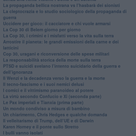
​La propaganda bellica nostrana vs l’hasbarà dei sionisti
​La cleptocrazia e lo studio sociologico della propaganda di
guerra
​Uccidere per gioco: il cacciatore e chi vuole armarsi
​La Cop 30 di Belem giorno per giorno
La Cop 30, i crimini e i misfatti verso la vita sulla terra
Arrostire il pianeta: le grandi emissioni della carne e dei
latticini
​Cop 30, uragani e riconversione delle spese militari
La responsabilità storica della morte sulla terra
PTSD e suicidi svelano l’intento suicidario della guerra e
dell’ignoranza
Il Wenzi e la decadenza verso la guerra e la morte
​Il tecno-fascismo e i suoi nemici delusi
​I comici e il vittimismo paranoideo al potere
​La virtù secondo Confucio e Xi (seconda parte)
Le Pax imperiali e Tianxia (prima parte)
Un mondo condiviso a misura di bambino
​Un chiarimento, Chris Hedges e qualche domanda
Il velleitarismo di Trump, dell’UE e di Darwin
​Karen Horney e il ponte sullo Stretto
​I bulli vanno isolati