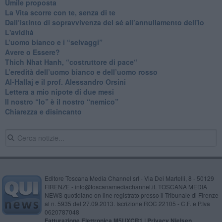
​Umile proposta
​La Vita scorre con te, senza di te
​Dall’istinto di sopravvivenza del sé all’annullamento dell'io
L'avidità
​L’uomo bianco e i “selvaggi”
​Avere o Essere?
​Thich Nhat Hanh, “costruttore di pace“
​L’eredità dell’uomo bianco e dell’uomo rosso
Al-Hallaj e il prof. Alessandro Orsini
​Lettera a mio nipote di due mesi
​Il nostro “Io” è il nostro “nemico”
​Chiarezza e disincanto
Editore Toscana Media Channel srl - Via Dei Martelli, 8 - 50129
FIRENZE - info@toscanamediachannel.it. TOSCANA MEDIA
NEWS quotidiano on line registrato presso il Tribunale di Firenze
al n. 5935 del 27.09.2013. Iscrizione ROC 22105 - C.F. e P.Iva
0620787048
Fatturazione Elettronica M5UXCR1 |
Privacy Nielsen