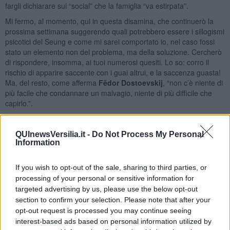
fargli dichiarare sui “social” che la famiglia “va estirpata”.
Mi fermo, al momento, qui in questa disamina, che continuerò la
prossima settimana suggerendo quali potrebbero essere i sillogismi
psicotici del Seung e come mi sarei comportato io, nel caso fossi
stato un elemento non del problema, ma della soluzione. Cercherò
di rispondere, insomma, ai tuoi numerosi quesiti. Lo so: corro il
rischio di apparire saccente con i guai altrui, e la saccenza guasta!
Ma, del resto, come afferma
Fëdor Dostoevskij
, “non c’è niente di
più facile che condannare un malvagio, niente di più difficile che
capirlo.”.
Nel frattempo, caro Amico, ricambio l’affetto e la stima che mi hai
manifestato. Adolfo”
QUInewsVersilia.it -
Do Not Process My Personal
Information
Adolfo Santoro
If you wish to opt-out of the sale, sharing to third parties, or
processing of your personal or sensitive information for
targeted advertising by us, please use the below opt-out
section to confirm your selection. Please note that after your
Se vuoi leggere le notizie principali della Toscana iscriviti alla
opt-out request is processed you may continue seeing
Newsletter QUInews - ToscanaMedia.
Arriva gratis tutti i giorni
interest-based ads based on personal information utilized by