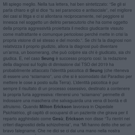
Mi spiego meglio. Nella tua lettera, hai ben sintetizzato: “Se gli si
parla chiaro e gli si dice “tu sei paranoico e antisociale”, nel migliore
dei casi si litiga e ci si allontana reciprocamente, nel peggiore si
innesca nel soggetto un delirio persecutorio che ha come oggetto
della propria aggressività proiettata il medico giudicante vissuto
come maltrattante e comunque pericoloso perché mette in crisi la
propria visione di sé stesso e del mondo.”. Se chi fa la diagnosi non
relativizza il proprio giudizio, allora la diagnosi può diventare
un’arma, un boomerang, che può colpire sia chi è giudicato, sia chi
giudica. E, nel caso
Seung
è successo proprio così: la redazione
della diagnosi sul foglio di dimissione dal TSO del 2019 ha
probabilmente attaccato l’identità psicotica di
Seung
(che riteneva
di essere uno “sciamano”, uno che si è scomodato dal Paradiso per
mettere le cose a posto sulla Terra). L’identità psicotica è pur
sempre il risultato di un processo ossessivo, destinato a contenere
la propria furia aggressiva: ritenersi uno “sciamano” permette di
indossare una maschera che salvaguarda una vena di bontà e di
altruismo. Quando
Milton Erickson
lavorava in Ospedale
Psichiatrico, gli capitò di occuparsi di un paziente che girava per il
reparto agghindato come
Gesù
;
Erickson
non disse “Tu rientri nei
criteri diagnostici della schizofrenia”, ma “Mi hanno detto che sei un
bravo falegname. Che ne dici se ci dai una mano nella nostra