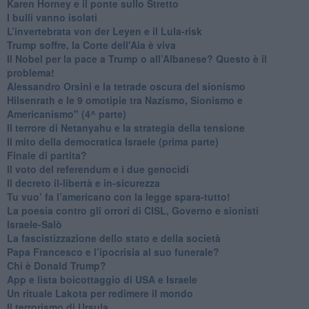
​Karen Horney e il ponte sullo Stretto
​I bulli vanno isolati
L’invertebrata von der Leyen e il Lula-risk
Trump soffre, la Corte dell'Aia è viva
​Il Nobel per la pace a Trump o all’Albanese? Questo è il
problema!
​Alessandro Orsini e la tetrade oscura del sionismo
​Hilsenrath e le 9 omotipie tra Nazismo, Sionismo e
Americanismo" (4^ parte)
​Il terrore di Netanyahu e la strategia della tensione
Il mito della democratica Israele (prima parte)
​Finale di partita?
​Il voto del referendum e i due genocidi
Il decreto il-libertà e in-sicurezza
Tu vuo’ fa l’americano con la legge spara-tutto!
La poesia contro gli orrori di CISL, Governo e sionisti
Israele-Salò
​La fascistizzazione dello stato e della società
Papa Francesco e l’ipocrisia al suo funerale?
​Chi è Donald Trump?
App e lista boicottaggio di USA e Israele
​Un rituale Lakota per redimere il mondo
Il terrorismo di Ursula