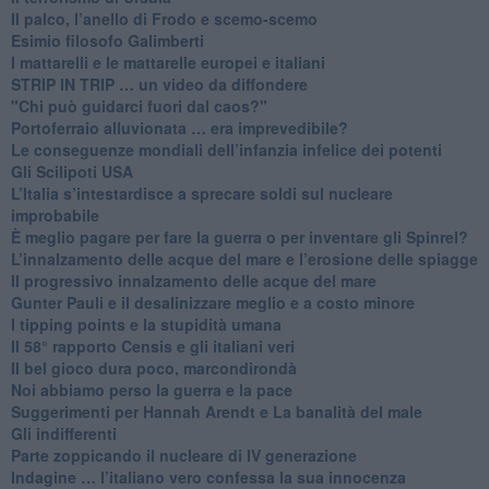
​Il palco, l’anello di Frodo e scemo-scemo
Esimio filosofo Galimberti
​I mattarelli e le mattarelle europei e italiani
​STRIP IN TRIP … un video da diffondere
"Chi può guidarci fuori dal caos?"
​Portoferraio alluvionata … era imprevedibile?
Le conseguenze mondiali dell’infanzia infelice dei potenti
​Gli Scilipoti USA
L’Italia s’intestardisce a sprecare soldi sul nucleare
improbabile
È meglio pagare per fare la guerra o per inventare gli Spinrel?
​L’innalzamento delle acque del mare e l’erosione delle spiagge
​Il progressivo innalzamento delle acque del mare
​Gunter Pauli e il desalinizzare meglio e a costo minore
I tipping points e la stupidità umana
​Il 58° rapporto Censis e gli italiani veri
​Il bel gioco dura poco, marcondirondà
Noi abbiamo perso la guerra e la pace
Suggerimenti per Hannah Arendt e La banalità del male
​Gli indifferenti
Parte zoppicando il nucleare di IV generazione
​Indagine … l’italiano vero confessa la sua innocenza