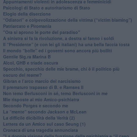
​Appuntamenti violenti in adolescenza e femminicidi
​Psicologi di Stato e autoritarismo di Stato
Elogio della diserzione
“Odiatori” e colpevolizzazione della vittima (“victim blaming”)
​Patriarcato e Piromania
"Ora si aprono le porte del paradiso"
​A sinistra si fa la rivoluzione, a destra si fanno i soldi
​Il “Presidente” (e con lei gli italiani) ha una bella faccia tosta
​Il mondo “bolle” ed i governi sono ancora più bolliti
​Gentile Sig.ra Marina B
​Alcol, GHB e triade oscura
​Specchio, specchio delle mie brame, chi è il politico più
oscuro del reame?
​Gibran e l’arco marcio del narcisismo
​Il prematuro trapasso di B. e Ramses II
​Non temo Berlusconi in sé, temo Berlusconi in me
​Mie risposte al mio Amico-psichiatra
​Secondo Porges e secondo me
​La “mente” secondo Jackson e McLean
La difficile dicibilità della Verità (2)
​Lettera da un Amico sul caso Seung (1)
​Cronaca di una tragedia annunciata
"​La doppia visione della funzione della psichiatria e “il caso