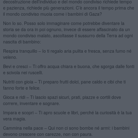
decostruzione dell’individuo e del mondo condiviso richiede tempo
e pazienza, richiede più generazioni. C’è ancora il tempo prima che
il mondo condiviso muoia come i bambini di Gaza?
Non lo so. Posso solo immaginare come potrebbe diventare la
storia se da ora in poi ognuno, invece di essere affascinato da un
mondo condiviso malato, ascoltasse il sussurro della Terra ad ogni
nascita di bambino:
Respira tranquillo – Io ti regalo aria pulita e fresca, senza fumo né
veleno.
Bevi e cresci – Ti offro acqua chiara e buona, che sgorga dalle fonti
e scivola nei ruscelli.
Nutriti con gioia – Ti preparo frutti dolci, pane caldo e cibi che ti
fanno forte e felice.
Gioca e ridi – Ti lascio spazi sicuri, prati, piazze e cortili dove
correre, inventare e sognare.
Impara e scopri – Ti apro scuole e libri, perché la curiosità è la tua
vera magia.
Cammina nella pace – Qui non ci sono bombe né armi: i bambini
devono crescere con carezze, non con paura.