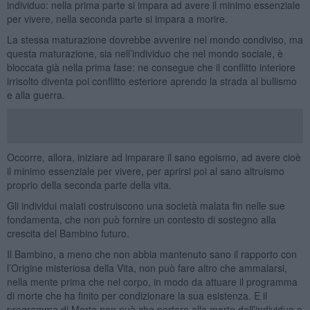
individuo: nella prima parte si impara ad avere il minimo essenziale
per vivere, nella seconda parte si impara a morire.
La stessa maturazione dovrebbe avvenire nel mondo condiviso, ma
questa maturazione, sia nell’individuo che nel mondo sociale, è
bloccata già nella prima fase: ne consegue che il conflitto interiore
irrisolto diventa poi conflitto esteriore aprendo la strada al bullismo
e alla guerra.
Occorre, allora, iniziare ad imparare il sano egoismo, ad avere cioè
il minimo essenziale per vivere, per aprirsi poi al sano altruismo
proprio della seconda parte della vita.
Gli individui malati costruiscono una società malata fin nelle sue
fondamenta, che non può fornire un contesto di sostegno alla
crescita del Bambino futuro.
Il Bambino, a meno che non abbia mantenuto sano il rapporto con
l’Origine misteriosa della Vita, non può fare altro che ammalarsi,
nella mente prima che nel corpo, in modo da attuare il programma
di morte che ha finito per condizionare la sua esistenza. E il
programma di Morte non può che portare alla morte dell’individuo e