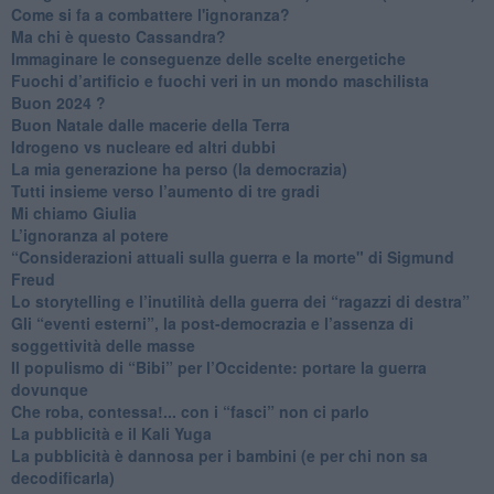
Come si fa a combattere l'ignoranza?
Ma chi è questo Cassandra?
Immaginare le conseguenze delle scelte energetiche
​Fuochi d’artificio e fuochi veri in un mondo maschilista
Buon 2024 ?
​Buon Natale dalle macerie della Terra
​Idrogeno vs nucleare ed altri dubbi
​La mia generazione ha perso (la democrazia)
​Tutti insieme verso l’aumento di tre gradi
Mi chiamo Giulia
L’ignoranza al potere
​“Considerazioni attuali sulla guerra e la morte" di Sigmund
Freud
​Lo storytelling e l’inutilità della guerra dei “ragazzi di destra”
​Gli “eventi esterni”, la post-democrazia e l’assenza di
soggettività delle masse
​Il populismo di “Bibi” per l’Occidente: portare la guerra
dovunque
​Che roba, contessa!... con i “fasci” non ci parlo
La pubblicità e il Kali Yuga
​La pubblicità è dannosa per i bambini (e per chi non sa
decodificarla)