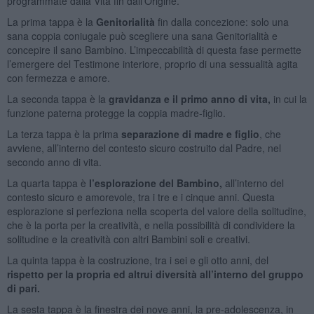
programmate dalla Vita fin dall’Origine.
La prima tappa è la
Genitorialità
fin dalla concezione: solo una
sana coppia coniugale può scegliere una sana Genitorialità e
concepire il sano Bambino. L’impeccabilità di questa fase permette
l’emergere del Testimone interiore, proprio di una sessualità agita
con fermezza e amore.
La seconda tappa è la
gravidanza e il primo anno di vita,
in cui la
funzione paterna protegge la coppia madre-figlio.
La terza tappa è la prima
separazione di madre e figlio
, che
avviene, all’interno del contesto sicuro costruito dal Padre, nel
secondo anno di vita.
La quarta tappa è
l’esplorazione del Bambino,
all’interno del
contesto sicuro e amorevole, tra i tre e i cinque anni. Questa
esplorazione si perfeziona nella scoperta del valore della solitudine,
che è la porta per la creatività, e nella possibilità di condividere la
solitudine e la creatività con altri Bambini soli e creativi.
La quinta tappa è la costruzione, tra i sei e gli otto anni, del
rispetto per la propria ed altrui diversità all’interno del gruppo
di pari.
La sesta tappa è la finestra dei nove anni, la pre-adolescenza, in