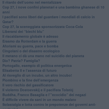
​Il ritardo dell’uomo nel mentalizzare
​Cop 27, i nove confini planetari e una bambina ghanese di 10
anni
​I pacifisti sono liberi dal guardare i mondiali di calcio in
Qatar?
​Cop 27, la sceneggiata sponsorizzata Coca-Cola
​Liberarsi dei “biechi blu”
Il riscaldamento globale è adesso
​Erasmo da Rotterdam e la guerra
​Aforismi su guerra, pace e bomba
Cingolani o del disastro ecologico
​Il metano ci dà una mano nel suicidio del pianeta
​Dio? Patria? Famiglia?
Portogallo, esempio di politica energetica
​Elisabetta II e l’assenza di futuro
Al risveglio di un incubo, un altro incubo!
​Piombino e la fine dell’emergenza
​Il vero rischio del gassificatore
​Il violento Dostoevskij e il pacifista Tolstòj
​Buddha, Franco Basaglia e l’”ecocidio” dei negazi
​È difficile vivere da sani in un mondo malato
Solastalgia e lotta contro le prepotenze dei governi anti-