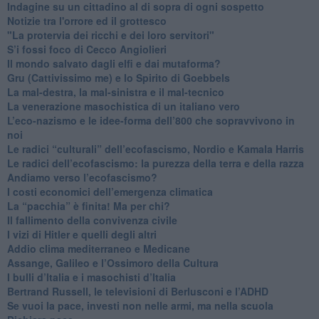
Indagine su un cittadino al di sopra di ogni sospetto
Notizie tra l'orrore ed il grottesco
"La protervia dei ricchi e dei loro servitori"
S’i fossi foco di Cecco Angiolieri
​Il mondo salvato dagli elfi e dai mutaforma?
Gru (Cattivissimo me) e lo Spirito di Goebbels
​La mal-destra, la mal-sinistra e il mal-tecnico
​La venerazione masochistica di un italiano vero
​L’eco-nazismo e le idee-forma dell’800 che sopravvivono in
noi
​Le radici “culturali” dell’ecofascismo, Nordio e Kamala Harris
Le radici dell’ecofascismo: la purezza della terra e della razza
Andiamo verso l’ecofascismo?
I costi economici dell’emergenza climatica
​La “pacchia” è finita! Ma per chi?
​Il fallimento della convivenza civile
​I vizi di Hitler e quelli degli altri
Addio clima mediterraneo e Medicane
​Assange, Galileo e l’Ossimoro della Cultura
​I bulli d’Italia e i masochisti d’Italia
​Bertrand Russell, le televisioni di Berlusconi e l’ADHD
​Se vuoi la pace, investi non nelle armi, ma nella scuola