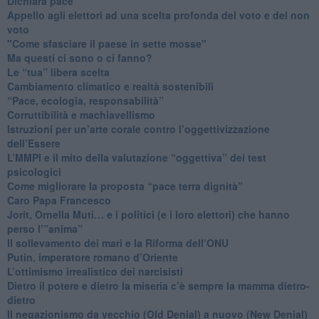
​Dichiara pace
​Appello agli elettori ad una scelta profonda del voto e del non
voto
"Come sfasciare il paese in sette mosse"
​Ma questi ci sono o ci fanno?
​Le “tua” libera scelta
Cambiamento climatico e realtà sostenibili
“Pace, ecologia, responsabilità”
​Corruttibilità e machiavellismo
Istruzioni per un’arte corale contro l’oggettivizzazione
dell’Essere
​L’MMPI e il mito della valutazione “oggettiva” dei test
psicologici
Come migliorare la proposta “pace terra dignità”
Caro Papa Francesco
​Jorit, Ornella Muti… e i politici (e i loro elettori) che hanno
perso l’”anima”
​Il sollevamento dei mari e la Riforma dell’ONU
Putin, imperatore romano d’Oriente
​L’ottimismo irrealistico dei narcisisti
​Dietro il potere e dietro la miseria c’è sempre la mamma dietro-
dietro
Il negazionismo da vecchio (Old Denial) a nuovo (New Denial)