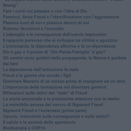
Seung”
​Fare i conti col passato e con l’idea di Dio
​Ferenczi, Anna Freud e l’identificazione con l’aggresssore
Plastica fuori di noi e plastica dentro di noi
​Roberto Vecchioni e l’ecocidio
​L’imbroglio e le conseguenze dell’uranio impoverito
​Il rapporto perverso che si sviluppa tra vittima e aguzzino
L’erotomania, la dipendenza affettiva e la co-dipendenza
​Dio è gay o il potere di “Dio-Patria-Famiglia” è gay?
​Gli uomini sono guidati dalla propaganda, la Natura è guidata
dai fatti
La dipendenza dall’istituzione fa male
​Freud e la guerra che uccide i figli
​Diventare Maestro di se stesso prima di insegnare ad un altro
L’importanza della formazione nel diventare genitori
Riflessioni sulle radici del “male” di Freud
​La storia ancestrale e la primissima relazione con la madre
​La resistibile ascesa del cancro di Sigmund Freud
Sigmund Freud e l’eutanasia (prima parte)
Cancro: intervenire sulle conseguenze o sulle radici?
​Il calcio e la società dello spettacolo
Biodiversità e COP15