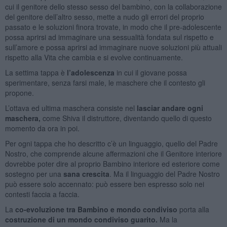
cui il genitore dello stesso sesso del bambino, con la collaborazione
del genitore dell’altro sesso, mette a nudo gli errori del proprio
passato e le soluzioni finora trovate, in modo che il pre-adolescente
possa aprirsi ad immaginare una sessualità fondata sul rispetto e
sull’amore e possa aprirsi ad immaginare nuove soluzioni più attuali
rispetto alla Vita che cambia e si evolve continuamente.
La settima tappa è
l’adolescenza
in cui il giovane possa
sperimentare, senza farsi male, le maschere che il contesto gli
propone.
L’ottava ed ultima maschera consiste nel
lasciar andare ogni
maschera,
come Shiva il distruttore, diventando quello di questo
momento da ora in poi.
Per ogni tappa che ho descritto c’è un linguaggio, quello del Padre
Nostro, che comprende alcune affermazioni che il Genitore interiore
dovrebbe poter dire al proprio Bambino interiore ed esteriore come
sostegno per una
sana crescita
. Ma il linguaggio del Padre Nostro
può essere solo accennato: può essere ben espresso solo nei
contesti faccia a faccia.
La
co-evoluzione tra Bambino e mondo condiviso
porta alla
costruzione di un mondo condiviso guarito.
Ma la