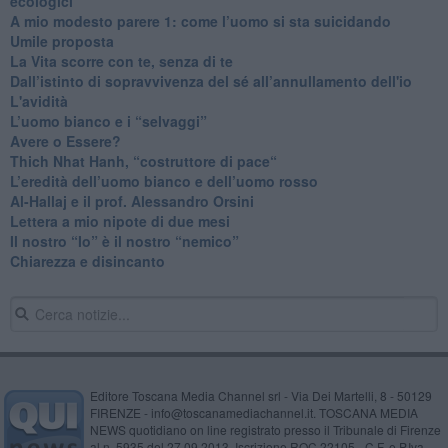
ecologici
​A mio modesto parere 1: come l’uomo si sta suicidando
​Umile proposta
​La Vita scorre con te, senza di te
​Dall’istinto di sopravvivenza del sé all’annullamento dell'io
L'avidità
​L’uomo bianco e i “selvaggi”
​Avere o Essere?
​Thich Nhat Hanh, “costruttore di pace“
​L’eredità dell’uomo bianco e dell’uomo rosso
Al-Hallaj e il prof. Alessandro Orsini
​Lettera a mio nipote di due mesi
​Il nostro “Io” è il nostro “nemico”
​Chiarezza e disincanto
Editore Toscana Media Channel srl - Via Dei Martelli, 8 - 50129
FIRENZE - info@toscanamediachannel.it. TOSCANA MEDIA
NEWS quotidiano on line registrato presso il Tribunale di Firenze
al n. 5935 del 27.09.2013. Iscrizione ROC 22105 - C.F. e P.Iva