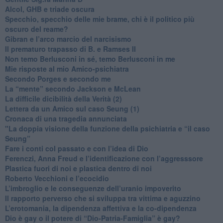
​Alcol, GHB e triade oscura
​Specchio, specchio delle mie brame, chi è il politico più
oscuro del reame?
​Gibran e l’arco marcio del narcisismo
​Il prematuro trapasso di B. e Ramses II
​Non temo Berlusconi in sé, temo Berlusconi in me
​Mie risposte al mio Amico-psichiatra
​Secondo Porges e secondo me
​La “mente” secondo Jackson e McLean
La difficile dicibilità della Verità (2)
​Lettera da un Amico sul caso Seung (1)
​Cronaca di una tragedia annunciata
"​La doppia visione della funzione della psichiatria e “il caso
Seung”
​Fare i conti col passato e con l’idea di Dio
​Ferenczi, Anna Freud e l’identificazione con l’aggresssore
Plastica fuori di noi e plastica dentro di noi
​Roberto Vecchioni e l’ecocidio
​L’imbroglio e le conseguenze dell’uranio impoverito
​Il rapporto perverso che si sviluppa tra vittima e aguzzino
L’erotomania, la dipendenza affettiva e la co-dipendenza
​Dio è gay o il potere di “Dio-Patria-Famiglia” è gay?