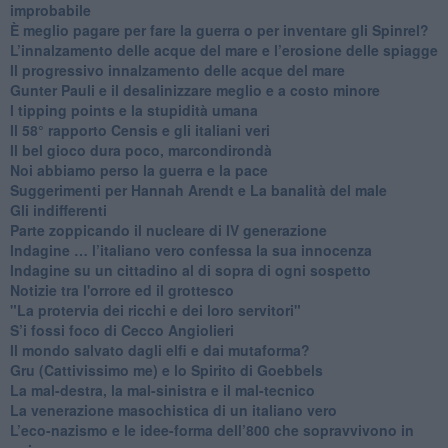
improbabile
È meglio pagare per fare la guerra o per inventare gli Spinrel?
​L’innalzamento delle acque del mare e l’erosione delle spiagge
​Il progressivo innalzamento delle acque del mare
​Gunter Pauli e il desalinizzare meglio e a costo minore
I tipping points e la stupidità umana
​Il 58° rapporto Censis e gli italiani veri
​Il bel gioco dura poco, marcondirondà
Noi abbiamo perso la guerra e la pace
Suggerimenti per Hannah Arendt e La banalità del male
​Gli indifferenti
Parte zoppicando il nucleare di IV generazione
​Indagine … l’italiano vero confessa la sua innocenza
Indagine su un cittadino al di sopra di ogni sospetto
Notizie tra l'orrore ed il grottesco
"La protervia dei ricchi e dei loro servitori"
S’i fossi foco di Cecco Angiolieri
​Il mondo salvato dagli elfi e dai mutaforma?
Gru (Cattivissimo me) e lo Spirito di Goebbels
​La mal-destra, la mal-sinistra e il mal-tecnico
​La venerazione masochistica di un italiano vero
​L’eco-nazismo e le idee-forma dell’800 che sopravvivono in