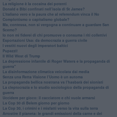
La religione è la cocaina dei potenti
Donald e Bibi confinati nell’isola di St James?
L’italiano vero e la paura che al referendum vinca il No
​Complottismo o capitalismo globale?
​Ma, contessa, non si vergogna a continuare a guardare San
Scemo?
​Io non mi fiderei di chi promuove o consuma i riti collettivi
Esportazioni Usa: da democrazia a guerra civile
​I vestiti nuovi degli imperatori baltici
​Pupazzi!
​Il Wild West di Trump
​La depressione infantile di Roger Waters e la propaganda di
guerra"
​La disinformazione climatica veicolata dai media
Senza una Retta Visione l’Uomo è un automa
​La propaganda bellica nostrana vs l’hasbarà dei sionisti
​La cleptocrazia e lo studio sociologico della propaganda di
guerra
​Uccidere per gioco: il cacciatore e chi vuole armarsi
​La Cop 30 di Belem giorno per giorno
La Cop 30, i crimini e i misfatti verso la vita sulla terra
Arrostire il pianeta: le grandi emissioni della carne e dei