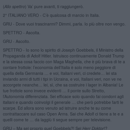
(
Allo spettro
) Va’ pure avanti, ti raggiungerò.
2° ITALIANO VERO - C’è qualcosa di marcio in Italia.
GRU - Dove vuoi trascinarmi? Dimmi, parla. Io più oltre non vengo.
SPETTRO - Ascolta.
GRU - Ascolto.
SPETTRO - Io sono lo spirito di Joseph Goebbels, il Ministro della
Propaganda di Adolf Hitler. Istruisco continuamente Donald Trump
e la stessa cosa faccio con Maga Maghella, che è più brava di te a
contare frottole: l’economia dell’Italia è solo meno peggiore di
quella della Germania … e voi, Italiani veri, ci credete… lei sta
inviando armi di tutti i tipi in Ucraina, e voi, Italiani veri, non ve ne
accorgete neanche… lei, sì, che sa costruire i lager in Albania! Le
tue frottole sono invece evidenti … il ponte sullo Stretto,
l’Autonomia differenziata. Sei efficace solo quando fai condoni agli
italiani e quando coinvolgi il generale … che però potrebbe farti le
scarpe. Ed allora sono venuto ad istruire anche te su come
contrattaccare sul caso Open Arms. Sai che Adolf ci tiene a te e a
quelli come te … da laggiù ti segue sempre per televisione.
GRU – Ma sei proprio quel Goebbels?! Sei
Herr Doktor
!?