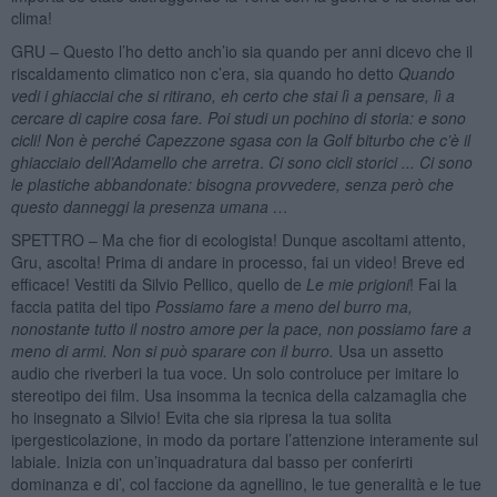
clima!
GRU – Questo l’ho detto anch’io sia quando per anni dicevo che il
riscaldamento climatico non c’era, sia quando ho detto
Quando
vedi i ghiacciai che si ritirano, eh certo che stai lì a pensare, lì a
cercare di capire cosa fare. Poi studi un pochino di storia: e sono
cicli! Non è perché Capezzone sgasa con la Golf biturbo che c’è il
ghiacciaio dell’Adamello che arretra
.
Ci sono cicli storici ... Ci sono
le plastiche abbandonate: bisogna provvedere, senza però che
questo danneggi la presenza umana …
SPETTRO – Ma che fior di ecologista! Dunque ascoltami attento,
Gru, ascolta! Prima di andare in processo, fai un video! Breve ed
efficace! Vestiti da Silvio Pellico, quello de
Le mie prigioni
! Fai la
faccia patita del tipo
Possiamo fare a meno del burro ma,
nonostante tutto il nostro amore per la pace, non possiamo fare a
meno di armi. Non si può sparare con il burro.
Usa un assetto
audio che riverberi la tua voce. Un solo controluce per imitare lo
stereotipo dei film. Usa insomma la tecnica della calzamaglia che
ho insegnato a Silvio! Evita che sia ripresa la tua solita
ipergesticolazione, in modo da portare l’attenzione interamente sul
labiale. Inizia con un’inquadratura dal basso per conferirti
dominanza e di’, col faccione da agnellino, le tue generalità e le tue