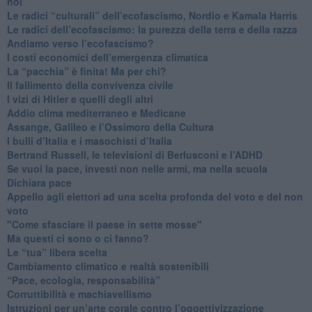
noi
​Le radici “culturali” dell’ecofascismo, Nordio e Kamala Harris
Le radici dell’ecofascismo: la purezza della terra e della razza
Andiamo verso l’ecofascismo?
I costi economici dell’emergenza climatica
​La “pacchia” è finita! Ma per chi?
​Il fallimento della convivenza civile
​I vizi di Hitler e quelli degli altri
Addio clima mediterraneo e Medicane
​Assange, Galileo e l’Ossimoro della Cultura
​I bulli d’Italia e i masochisti d’Italia
​Bertrand Russell, le televisioni di Berlusconi e l’ADHD
​Se vuoi la pace, investi non nelle armi, ma nella scuola
​Dichiara pace
​Appello agli elettori ad una scelta profonda del voto e del non
voto
"Come sfasciare il paese in sette mosse"
​Ma questi ci sono o ci fanno?
​Le “tua” libera scelta
Cambiamento climatico e realtà sostenibili
“Pace, ecologia, responsabilità”
​Corruttibilità e machiavellismo
Istruzioni per un’arte corale contro l’oggettivizzazione