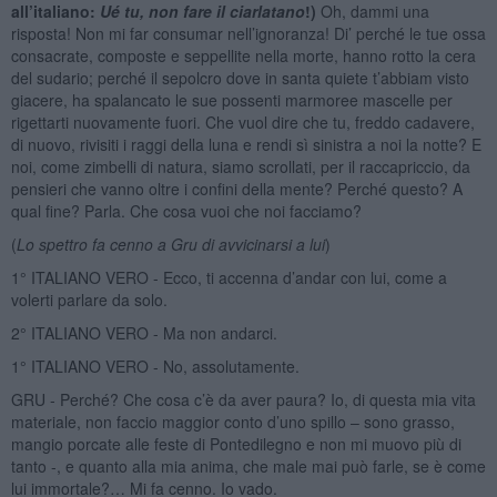
all’italiano:
Ué tu, non fare il ciarlatano
!)
Oh, dammi una
risposta! Non mi far consumar nell’ignoranza! Di’ perché le tue ossa
consacrate, composte e seppellite nella morte, hanno rotto la cera
del sudario; perché il sepolcro dove in santa quiete t’abbiam visto
giacere, ha spalancato le sue possenti marmoree mascelle per
rigettarti nuovamente fuori. Che vuol dire che tu, freddo cadavere,
di nuovo, rivisiti i raggi della luna e rendi sì sinistra a noi la notte? E
noi, come zimbelli di natura, siamo scrollati, per il raccapriccio, da
pensieri che vanno oltre i confini della mente? Perché questo? A
qual fine? Parla. Che cosa vuoi che noi facciamo?
(
Lo spettro fa cenno a Gru di avvicinarsi a lui
)
1° ITALIANO VERO - Ecco, ti accenna d’andar con lui, come a
volerti parlare da solo.
2° ITALIANO VERO - Ma non andarci.
1° ITALIANO VERO - No, assolutamente.
GRU - Perché? Che cosa c’è da aver paura? Io, di questa mia vita
materiale, non faccio maggior conto d’uno spillo – sono grasso,
mangio porcate alle feste di Pontedilegno e non mi muovo più di
tanto -, e quanto alla mia anima, che male mai può farle, se è come
lui immortale?… Mi fa cenno. Io vado.