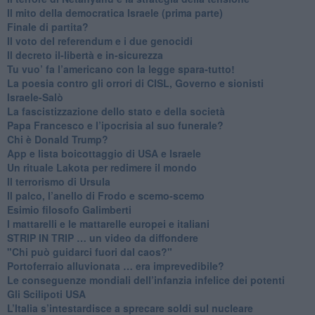
Il mito della democratica Israele (prima parte)
​Finale di partita?
​Il voto del referendum e i due genocidi
Il decreto il-libertà e in-sicurezza
Tu vuo’ fa l’americano con la legge spara-tutto!
La poesia contro gli orrori di CISL, Governo e sionisti
Israele-Salò
​La fascistizzazione dello stato e della società
Papa Francesco e l’ipocrisia al suo funerale?
​Chi è Donald Trump?
App e lista boicottaggio di USA e Israele
​Un rituale Lakota per redimere il mondo
Il terrorismo di Ursula
​Il palco, l’anello di Frodo e scemo-scemo
Esimio filosofo Galimberti
​I mattarelli e le mattarelle europei e italiani
​STRIP IN TRIP … un video da diffondere
"Chi può guidarci fuori dal caos?"
​Portoferraio alluvionata … era imprevedibile?
Le conseguenze mondiali dell’infanzia infelice dei potenti
​Gli Scilipoti USA
L’Italia s’intestardisce a sprecare soldi sul nucleare