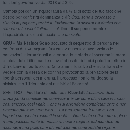
funzioni governative dal 2018 al 2019.
Cambia poi con un’inquadratura da ¾ al di sotto del tuo faccione
destro per conferirti dominanza e di’:
Oggi sono a processo e
rischio la prigione perché in Parlamento la sinistra ha deciso che
difendere i confini italiani …
. Attimo di suspense mentre
l’inquadratura torna di faccia …
è un reato.
GRU – Ma è falso! Sono
accusato di sequestro di persona nei
confronti di 164 migranti (tra cui 32 minori), di aver violato le
convezioni internazionali e le norme in materia di soccorso in mare
e tutela dei diritti umani e di aver abusato dei miei poteri omettendo
di indicare un porto sicuro (atto amministrativo che nulla ha a che
vedere con la difesa dei confini) provocando la privazione della
libertà personali dei migranti. Il processo non lo ha deciso la
sinistra, ma il Tribunale dei ministri di Palermo!
SPETTRO – Vuoi fare di testa tua? Ricordati:
L’essenza della
propaganda consiste nel convincere le persone di un’idea in modo
così sincero, così vitale... che vi si arrendono completamente e non
riescono più a venirne fuori … La propaganda è un'arte, non
importa se questa racconti la verità ...
Non basta sottomettere più o
meno pacificamente le masse al nostro regime, inducendole ad
assumere una posizione di neutralità nei confronti del regime.