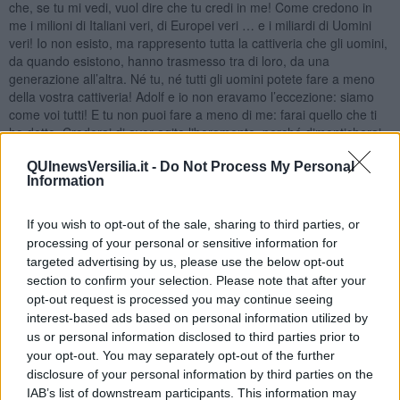
che, se tu mi vedi, vuol dire che tu credi in me! Come credono in
me i milioni di Italiani veri, di Europei veri … e i miliardi di Uomini
veri! Io non esisto, ma rappresento tutta la cattiveria che gli uomini,
da quando esistono, hanno trasmesso tra di loro, da una
generazione all’altra. Né tu, né tutti gli uomini potete fare a meno
della vostra cattiveria! Adolf e io non eravamo l’eccezione: siamo
come voi tutti! E tu non puoi fare a meno di me: farai quello che ti
ho detto. Crederai di aver agito liberamente, perché dimenticherai
quello che ti ho detto e lo metterai in pratica automaticamente.
QUInewsVersilia.it -
Do Not Process My Personal
Anche tu sei un burattino nelle mani del passato!
Information
Ed ora devo per forza lasciarti… Addio. La lucciola m’ha dato già il
segnale che la luce dell’alba s’avvicina, perché vedo smorzare a
If you wish to opt-out of the sale, sharing to third parties, or
poco a poco l’effimera sua fiamma. Addio, addio. Ricordati, ricordati
processing of your personal or sensitive information for
di me.
targeted advertising by us, please use the below opt-out
(Svanisce
)
section to confirm your selection. Please note that after your
opt-out request is processed you may continue seeing
GRU Ah, che schifo, che schifo!… E tu, mio cuore, reggi! E voi, mie
interest-based ads based on personal information utilized by
fibre, non cedete un sol attimo. Tenetemi… Ricordarmi di te,
povero spirito! Ma sì, finché avrà spazio la memoria, su questa
us or personal information disclosed to third parties prior to
sfera di terra impazzita! Ricordarmi di te!… Cancellerò dalle pagine
your opt-out. You may separately opt-out of the further
della mia memoria tutti gli altri ricordi triti, frivoli, le parole dei libri, le
disclosure of your personal information by third parties on the
impressioni, le forme che su essa hanno stampato la giovinezza,
IAB’s list of downstream participants. This information may