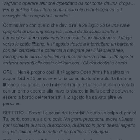
Vogliamo operare affinché dipendano da noi come da una droga…
Per la politica il carattere conta molto più dell'intelligenza: è il
coraggio che conquista il mondo! …
Continuiamo con quello che devi dire:
Il 29 luglio 2019 una nave
spagnola di una ong spagnola, salpa da Siracusa diretta a
Lampedusa. Improvvisamente cancella la destinazione e si dirige
verso le coste libiche. Il 1º agosto riesce a intercettare un barcone
con dei clandestini e comincia a navigare per il Mediterraneo,
raccogliendo altri clandestini e puntando verso l’Italia. Il 20 agosto
arriverà davanti alle coste siciliane con 164 clandestini a bordo.
GRU – Non è proprio così! Il 1º agosto Open Arms ha salvato in
acque libiche 55 persone e lo ha comunicato alle autorità italiane,
libiche e spagnola. Io e i ministri Trenta e Toninelli abbiamo vietato
con un primo decreto alla nave lo sbarco in Italia perché potevano
esserci a bordo dei “terroristi”. Il 2 agosto ha salvato altre 69
persone.
SPETTRO – Bravo! La scusa dei terroristi è stato un colpo di genio!
Tu, però, continua a dire così:
Nei giorni precedenti aveva rifiutato
ogni richiesta di aiuto, di soccorso, di sbarco in porti diversi rispetto
a quelli italiani. Hanno detto di no perfino alla Spagna
.