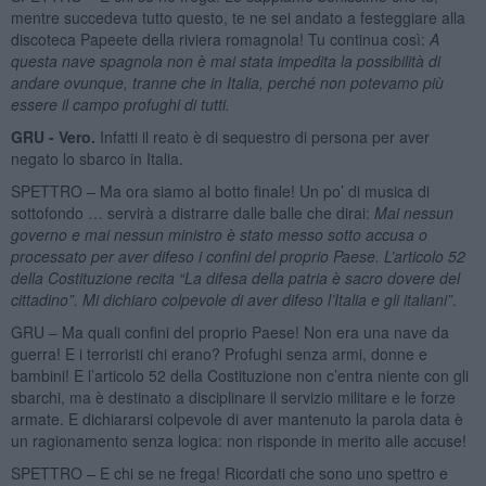
mentre succedeva tutto questo, te ne sei andato a festeggiare alla
discoteca Papeete della riviera romagnola! Tu continua così:
A
questa nave spagnola non è mai stata impedita la possibilità di
andare ovunque, tranne che in Italia, perché non potevamo più
essere il campo profughi di tutti.
GRU - Vero.
Infatti il reato è di sequestro di persona per aver
negato lo sbarco in Italia.
SPETTRO – Ma ora siamo al botto finale! Un po’ di musica di
sottofondo … servirà a distrarre dalle balle che dirai:
Mai nessun
governo e mai nessun ministro è stato messo sotto accusa o
processato per aver difeso i confini del proprio Paese. L’articolo 52
della Costituzione recita “La difesa della patria è sacro dovere del
cittadino”. Mi dichiaro colpevole di aver difeso l’Italia e gli italiani”
.
GRU – Ma quali confini del proprio Paese! Non era una nave da
guerra! E i terroristi chi erano? Profughi senza armi, donne e
bambini! E l’articolo 52 della Costituzione non c’entra niente con gli
sbarchi, ma è destinato a disciplinare il servizio militare e le forze
armate. E dichiararsi colpevole di aver mantenuto la parola data è
un ragionamento senza logica: non risponde in merito alle accuse!
SPETTRO – E chi se ne frega! Ricordati che sono uno spettro e