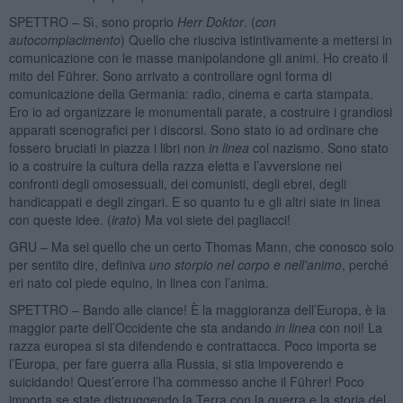
SPETTRO – Sì, sono proprio
Herr Doktor
. (
con
autocompiacimento
) Quello che riusciva istintivamente a mettersi in
comunicazione con le masse manipolandone gli animi. Ho creato il
mito del Führer. Sono arrivato a controllare ogni forma di
comunicazione della Germania: radio, cinema e carta stampata.
Ero io ad organizzare le monumentali parate, a costruire i grandiosi
apparati scenografici per i discorsi. Sono stato io ad ordinare che
fossero bruciati in piazza i libri non
in linea
col nazismo. Sono stato
io a costruire la cultura della razza eletta e l’avversione nei
confronti degli omosessuali, dei comunisti, degli ebrei, degli
handicappati e degli zingari. E so quanto tu e gli altri siate in linea
con queste idee. (
irato
) Ma voi siete dei pagliacci!
GRU – Ma sei quello che un certo Thomas Mann, che conosco solo
per sentito dire, definiva
uno storpio nel corpo e nell’animo
, perché
eri nato col piede equino, in linea con l’anima.
SPETTRO – Bando alle ciance! È la maggioranza dell’Europa, è la
maggior parte dell’Occidente che sta andando
in linea
con noi! La
razza europea si sta difendendo e contrattacca. Poco importa se
l’Europa, per fare guerra alla Russia, si stia impoverendo e
suicidando! Quest’errore l’ha commesso anche il Führer! Poco
importa se state distruggendo la Terra con la guerra e la storia del