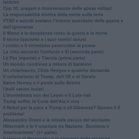
latticini
​Cop 30, uragani e riconversione delle spese militari
La responsabilità storica della morte sulla terra
PTSD e suicidi svelano l’intento suicidario della guerra e
dell’ignoranza
Il Wenzi e la decadenza verso la guerra e la morte
​Il tecno-fascismo e i suoi nemici delusi
​I comici e il vittimismo paranoideo al potere
​La virtù secondo Confucio e Xi (seconda parte)
Le Pax imperiali e Tianxia (prima parte)
Un mondo condiviso a misura di bambino
​Un chiarimento, Chris Hedges e qualche domanda
Il velleitarismo di Trump, dell’UE e di Darwin
​Karen Horney e il ponte sullo Stretto
​I bulli vanno isolati
L’invertebrata von der Leyen e il Lula-risk
Trump soffre, la Corte dell'Aia è viva
​Il Nobel per la pace a Trump o all’Albanese? Questo è il
problema!
​Alessandro Orsini e la tetrade oscura del sionismo
​Hilsenrath e le 9 omotipie tra Nazismo, Sionismo e
Americanismo" (4^ parte)
​Il terrore di Netanyahu e la strategia della tensione