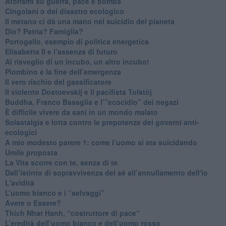
​Aforismi su guerra, pace e bomba
Cingolani o del disastro ecologico
​Il metano ci dà una mano nel suicidio del pianeta
​Dio? Patria? Famiglia?
Portogallo, esempio di politica energetica
​Elisabetta II e l’assenza di futuro
Al risveglio di un incubo, un altro incubo!
​Piombino e la fine dell’emergenza
​Il vero rischio del gassificatore
​Il violento Dostoevskij e il pacifista Tolstòj
​Buddha, Franco Basaglia e l’”ecocidio” dei negazi
​È difficile vivere da sani in un mondo malato
Solastalgia e lotta contro le prepotenze dei governi anti-
ecologici
​A mio modesto parere 1: come l’uomo si sta suicidando
​Umile proposta
​La Vita scorre con te, senza di te
​Dall’istinto di sopravvivenza del sé all’annullamento dell'io
L'avidità
​L’uomo bianco e i “selvaggi”
​Avere o Essere?
​Thich Nhat Hanh, “costruttore di pace“
​L’eredità dell’uomo bianco e dell’uomo rosso