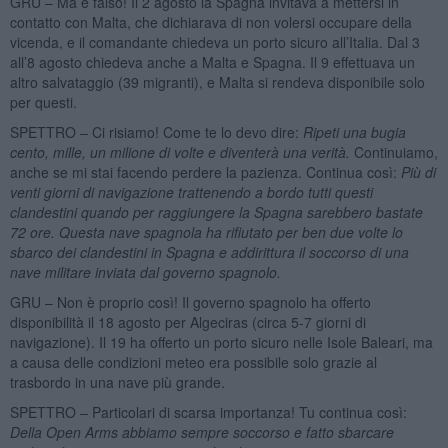
GRU – Ma è falso! Il 2 agosto la Spagna invitava a mettersi in
contatto con Malta, che dichiarava di non volersi occupare della
vicenda, e il comandante chiedeva un porto sicuro all’Italia. Dal 3
all’8 agosto chiedeva anche a Malta e Spagna. Il 9 effettuava un
altro salvataggio (39 migranti), e Malta si rendeva disponibile solo
per questi.
SPETTRO – Ci risiamo! Come te lo devo dire:
Ripeti una bugia
cento, mille, un milione di volte e diventerà una verità.
Continuiamo,
anche se mi stai facendo perdere la pazienza. Continua così:
Più di
venti giorni di navigazione trattenendo a bordo tutti questi
clandestini quando per raggiungere la Spagna sarebbero bastate
72 ore. Questa nave spagnola ha rifiutato per ben due volte lo
sbarco dei clandestini in Spagna e addirittura il soccorso di una
nave militare inviata dal governo spagnolo.
GRU – Non è proprio così! Il governo spagnolo ha offerto
disponibilità il 18 agosto per Algeciras (circa 5-7 giorni di
navigazione). Il 19 ha offerto un porto sicuro nelle Isole Baleari, ma
a causa delle condizioni meteo era possibile solo grazie al
trasbordo in una nave più grande.
SPETTRO – Particolari di scarsa importanza! Tu continua così:
Della Open Arms abbiamo sempre soccorso e fatto sbarcare