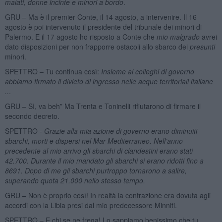
malati, donne incinte e minori a bordo
.
GRU – Ma è il premier Conte, il 14 agosto, a intervenire. Il 16
agosto è poi intervenuto il presidente del tribunale dei minori di
Palermo. E il 17 agosto ho risposto a Conte che
mio malgrado
avrei
dato disposizioni per non frapporre ostacoli allo sbarco dei
presunti
minori.
SPETTRO – Tu continua così:
Insieme ai colleghi di governo
abbiamo firmato il divieto di ingresso nelle acque territoriali italiane
..
.
GRU – Sì, va beh” Ma Trenta e Toninelli rifiutarono di firmare il
secondo decreto.
SPETTRO -
Grazie alla mia azione di governo erano diminuiti
sbarchi, morti e dispersi nel Mar Mediterraneo. Nell’anno
precedente al mio arrivo gli sbarchi di clandestini erano stati
42.700. Durante il mio mandato gli sbarchi si erano ridotti fino a
8691. Dopo di me gli sbarchi purtroppo tornarono a salire,
superando quota 21.000 nello stesso tempo.
GRU – Non è proprio così! In realtà la contrazione era dovuta agli
accordi con la Libia presi dal mio predecessore Minniti.
SPETTRO – E chi se ne frega! Lo sappiamo benissimo che tu,