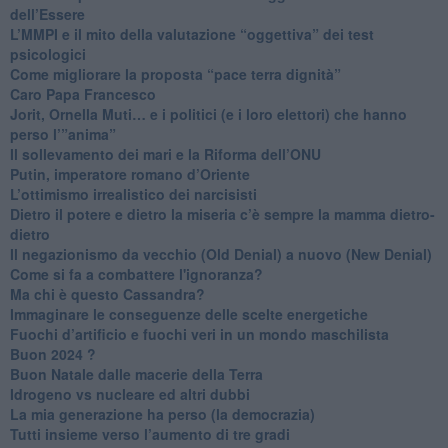
dell’Essere
​L’MMPI e il mito della valutazione “oggettiva” dei test
psicologici
Come migliorare la proposta “pace terra dignità”
Caro Papa Francesco
​Jorit, Ornella Muti… e i politici (e i loro elettori) che hanno
perso l’”anima”
​Il sollevamento dei mari e la Riforma dell’ONU
Putin, imperatore romano d’Oriente
​L’ottimismo irrealistico dei narcisisti
​Dietro il potere e dietro la miseria c’è sempre la mamma dietro-
dietro
Il negazionismo da vecchio (Old Denial) a nuovo (New Denial)
Come si fa a combattere l'ignoranza?
Ma chi è questo Cassandra?
Immaginare le conseguenze delle scelte energetiche
​Fuochi d’artificio e fuochi veri in un mondo maschilista
Buon 2024 ?
​Buon Natale dalle macerie della Terra
​Idrogeno vs nucleare ed altri dubbi
​La mia generazione ha perso (la democrazia)
​Tutti insieme verso l’aumento di tre gradi