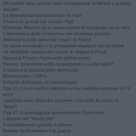
​Gli uomini sono guidati dalla propaganda, la Natura è guidata
dai fatti
La dipendenza dall’istituzione fa male
​Freud e la guerra che uccide i figli
​Diventare Maestro di se stesso prima di insegnare ad un altro
L’importanza della formazione nel diventare genitori
Riflessioni sulle radici del “male” di Freud
​La storia ancestrale e la primissima relazione con la madre
​La resistibile ascesa del cancro di Sigmund Freud
Sigmund Freud e l’eutanasia (prima parte)
Cancro: intervenire sulle conseguenze o sulle radici?
​Il calcio e la società dello spettacolo
Biodiversità e COP15
​Il ritardo dell’uomo nel mentalizzare
​Cop 27, i nove confini planetari e una bambina ghanese di 10
anni
​I pacifisti sono liberi dal guardare i mondiali di calcio in
Qatar?
​Cop 27, la sceneggiata sponsorizzata Coca-Cola
​Liberarsi dei “biechi blu”
Il riscaldamento globale è adesso
​Erasmo da Rotterdam e la guerra