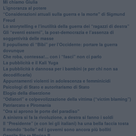
Mi chiamo Giulia
L’ignoranza al potere
​“Considerazioni attuali sulla guerra e la morte" di Sigmund
Freud
​Lo storytelling e l’inutilità della guerra dei “ragazzi di destra”
​Gli “eventi esterni”, la post-democrazia e l’assenza di
soggettività delle masse
​Il populismo di “Bibi” per l’Occidente: portare la guerra
dovunque
​Che roba, contessa!... con i “fasci” non ci parlo
La pubblicità e il Kali Yuga
​La pubblicità è dannosa per i bambini (e per chi non sa
decodificarla)
​Appuntamenti violenti in adolescenza e femminicidi
​Psicologi di Stato e autoritarismo di Stato
Elogio della diserzione
“Odiatori” e colpevolizzazione della vittima (“victim blaming”)
​Patriarcato e Piromania
"Ora si aprono le porte del paradiso"
​A sinistra si fa la rivoluzione, a destra si fanno i soldi
​Il “Presidente” (e con lei gli italiani) ha una bella faccia tosta
​Il mondo “bolle” ed i governi sono ancora più bolliti
​Gentile Sig.ra Marina B