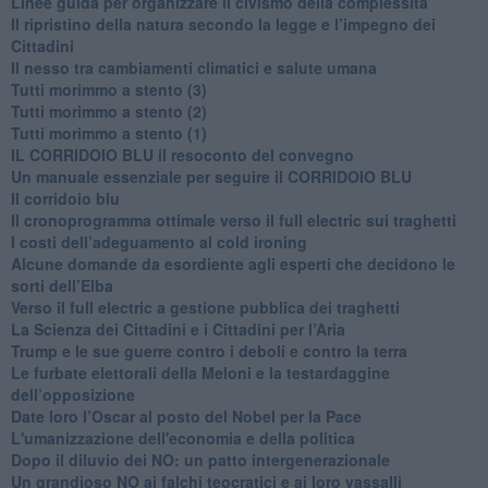
​Linee guida per organizzare il civismo della complessità
​Il ripristino della natura secondo la legge e l’impegno dei
Cittadini
Il nesso tra cambiamenti climatici e salute umana
Tutti morimmo a stento (3)
Tutti morimmo a stento (2)
​Tutti morimmo a stento (1)
IL CORRIDOIO BLU il resoconto del convegno
Un manuale essenziale per seguire il CORRIDOIO BLU
Il corridoio blu
​Il cronoprogramma ottimale verso il full electric sui traghetti
​I costi dell’adeguamento al cold ironing
Alcune domande da esordiente agli esperti che decidono le
sorti dell’Elba
Verso il full electric a gestione pubblica dei traghetti​
​La Scienza dei Cittadini e i Cittadini per l’Aria
Trump e le sue guerre contro i deboli e contro la terra
​Le furbate elettorali della Meloni e la testardaggine
dell’opposizione
​Date loro l’Oscar al posto del Nobel per la Pace
L'umanizzazione dell'economia e della politica
​Dopo il diluvio dei NO: un patto intergenerazionale
​Un grandioso NO ai falchi teocratici e ai loro vassalli