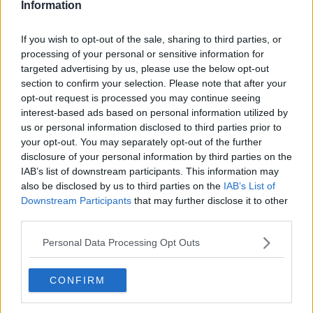
Information
Auguri
Moro
Passanti
If you wish to opt-out of the sale, sharing to third parties, or
Continuando, la nonna e il carretto
processing of your personal or sensitive information for
Metaverso smart
targeted advertising by us, please use the below opt-out
Fiamme
section to confirm your selection. Please note that after your
Anzi
opt-out request is processed you may continue seeing
Confessioni autoreferenziali
interest-based ads based on personal information utilized by
Utopie
us or personal information disclosed to third parties prior to
Estate
your opt-out. You may separately opt-out of the further
Il lago
disclosure of your personal information by third parties on the
Il diluvio
IAB’s list of downstream participants. This information may
La classe
also be disclosed by us to third parties on the
IAB’s List of
Pensieri incoerenti
Downstream Participants
that may further disclose it to other
Dal balcone
third parties.
Insomnia
Il guardiano
Personal Data Processing Opt Outs
Lo sgombero
Erodoto e Tucidide
Il padre della storia
CONFIRM
Pensieri brevi
L'evoluzione della specie