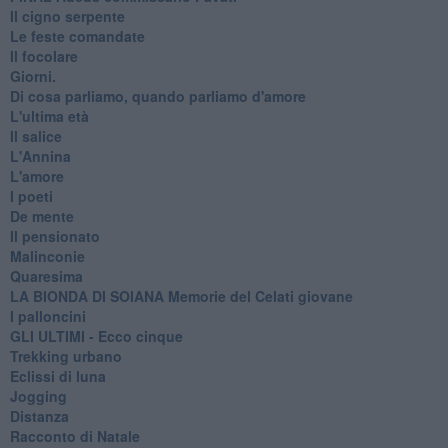
Il cigno serpente
Le feste comandate
Il focolare
Giorni.
Di cosa parliamo, quando parliamo d'amore
L'ultima età
Il salice
L'Annina
L'amore
I poeti
De mente
Il pensionato
Malinconie
Quaresima
LA BIONDA DI SOIANA Memorie del Celati giovane
I palloncini
GLI ULTIMI - Ecco cinque
Trekking urbano
Eclissi di luna
Jogging
Distanza
Racconto di Natale