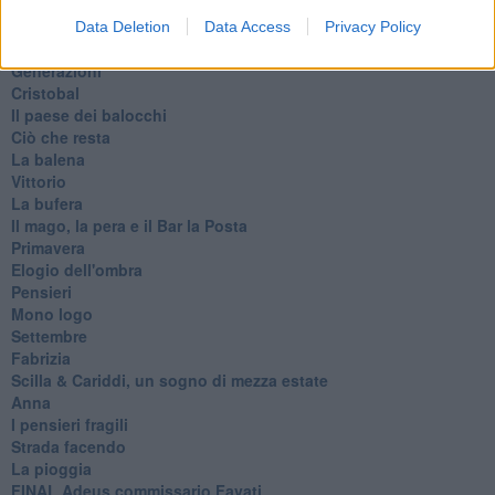
Il servizio
Riflessioni
Data Deletion
Data Access
Privacy Policy
L'Oscuro
Generazioni
Cristobal
Il paese dei balocchi
Ciò che resta
La balena
Vittorio
La bufera
Il mago, la pera e il Bar la Posta
Primavera
Elogio dell'ombra
Pensieri
Mono logo
Settembre
Fabrizia
​Scilla & Cariddi, un sogno di mezza estate
Anna
I pensieri fragili
Strada facendo
La pioggia
FINAL Adeus commissario Favati