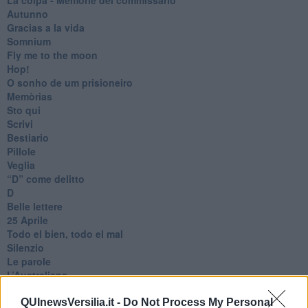
Autunno
Gracias a la vida
Somnium
Fly me to the moon
Hop!
O sonho de um prisioneiro
Memòrias
Sto qui
Scrivi
Bestiario
Pillole
Veglia
​“D” come delitto
D
Belle lettere
25 Aprile
Todo el bien, todo el mal
Silenzio
Le parole
​L’Australiana
Le stelle del jazz
Vita & morte
QUInewsVersilia.it -
Do Not Process My Personal