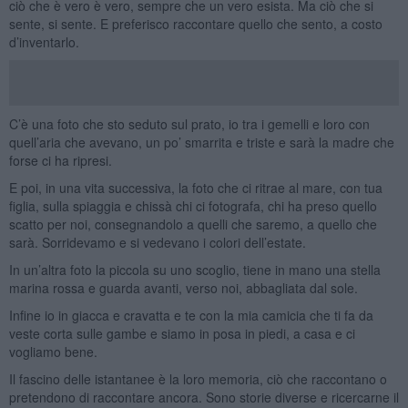
ciò che è vero è vero, sempre che un vero esista. Ma ciò che si
sente, si sente. E preferisco raccontare quello che sento, a costo
d’inventarlo.
C’è una foto che sto seduto sul prato, io tra i gemelli e loro con
quell’aria che avevano, un po’ smarrita e triste e sarà la madre che
forse ci ha ripresi.
E poi, in una vita successiva, la foto che ci ritrae al mare, con tua
figlia, sulla spiaggia e chissà chi ci fotografa, chi ha preso quello
scatto per noi, consegnandolo a quelli che saremo, a quello che
sarà. Sorridevamo e si vedevano i colori dell’estate.
In un’altra foto la piccola su uno scoglio, tiene in mano una stella
marina rossa e guarda avanti, verso noi, abbagliata dal sole.
Infine io in giacca e cravatta e te con la mia camicia che ti fa da
veste corta sulle gambe e siamo in posa in piedi, a casa e ci
vogliamo bene.
Il fascino delle istantanee è la loro memoria, ciò che raccontano o
pretendono di raccontare ancora. Sono storie diverse e ricercarne il