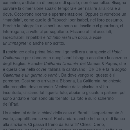
cammino, a distanza di tempo e di spazio, non è semplice. Bisogna
curvare la dimensione spazio-temporale per risalire all’allora e al
dove. Occorrono ricerca e sperimentazione. Oppure ci vorrebbe un
“mandala”, come quello di Tabucchi per Isabel, nel libro postumo.
Perché la fotografia e la scrittura sono un lascito e ci guardano, ci
interrogano, a volte ci perseguitano. Fissano attimi assoluti,
indecifrabili, irripetibili e
“
di tutto resta un poco, a volte
un
’
immagine”
o anche uno scritto.
Il residence della prima foto con i gemelli era una specie di
Hotel
California
e per riandare a quegli anni bisogna ascoltare la canzone
degli Eagles. E anche
California Dreamin
’
dei Mamas & Papas, che
è quella che nella cover italiana la cantavano i Dik Dik e fa
“
ti sogno
California e un giorno io verrò”
. Da dove vengo io, questo è il
percorso. Così sono arrivato a Bibbona, La California, ho chiesto
alla reception dove eravate. Venivate dalla piscina e vi ho
incontrato, ci siamo fatti quella foto, abbiamo giocato a pallone, poi
sono andato e non sono più tornato. La foto è sullo schermo
dell’iPad.
Un amico mi dette le chiavi della casa di Baratti, l’appartamento è
vuoto, approfittane se vuoi. Puoi andare anche in treno, è di fianco
alla stazione. Ci passa il treno da Baratti? Chiesi. Certo,
nell’interno, rispose. E così la mattina raggiungevamo il golfo e si