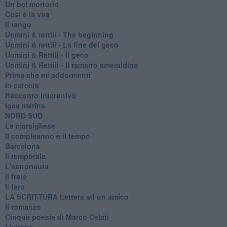
Un bel mortorio
Cosi è la vita
Il tango
​Uomini & rettili - The beginning
​Uomini & rettili - La fine del geco
Uomini & Rettili - Il geco
Uomini & Rettili - Il ramarro smeraldino
Prima che mi addormenti
In carcere
Racconto interattivo
Igea marina
​NORD SUD
La marsigliese
Il compleanno e il tempo
Barcelona
Il temporale
L'astronauta
Il frate
Il faro
​LA SCRITTURA Lettera ad un amico
Il romanzo
Cinque poesie di Marco Celati
L'airone