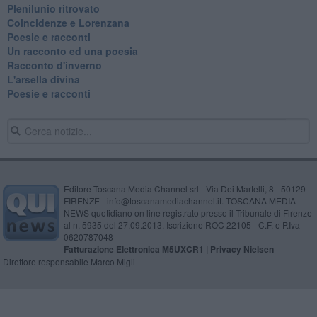
Plenilunio ritrovato
Coincidenze e Lorenzana
Poesie e racconti
Un racconto ed una poesia
Racconto d'inverno
​L'arsella divina
Poesie e racconti
Editore Toscana Media Channel srl - Via Dei Martelli, 8 - 50129
FIRENZE - info@toscanamediachannel.it. TOSCANA MEDIA
NEWS quotidiano on line registrato presso il Tribunale di Firenze
al n. 5935 del 27.09.2013. Iscrizione ROC 22105 - C.F. e P.Iva
0620787048
Fatturazione Elettronica M5UXCR1 |
Privacy Nielsen
Direttore responsabile Marco Migli
Powered by
Aperion.it