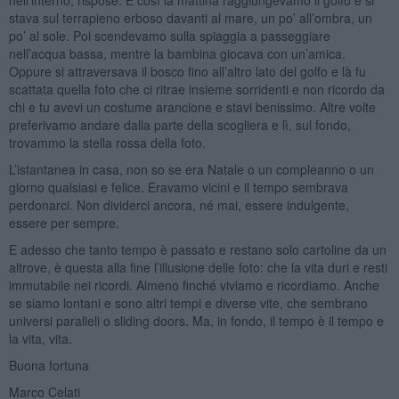
stava sul terrapieno erboso davanti al mare, un po’ all’ombra, un
po’ al sole. Poi scendevamo sulla spiaggia a passeggiare
nell’acqua bassa, mentre la bambina giocava con un’amica.
Oppure si attraversava il bosco fino all’altro lato del golfo e là fu
scattata quella foto che ci ritrae insieme sorridenti e non ricordo da
chi e tu avevi un costume arancione e stavi benissimo. Altre volte
preferivamo andare dalla parte della scogliera e lì, sul fondo,
trovammo la stella rossa della foto.
L’istantanea in casa, non so se era Natale o un compleanno o un
giorno qualsiasi e felice. Eravamo vicini e il tempo sembrava
perdonarci. Non dividerci ancora, né mai, essere indulgente,
essere per sempre.
E adesso che tanto tempo è passato e restano solo cartoline da un
altrove, è questa alla fine l’illusione delle foto: che la vita duri e resti
immutabile nei ricordi. Almeno finché viviamo e ricordiamo. Anche
se siamo lontani e sono altri tempi e diverse vite, che sembrano
universi paralleli o sliding doors. Ma, in fondo, il tempo è il tempo e
la vita, vita.
Buona fortuna
Marco Celati