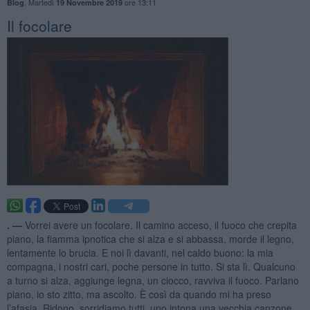
,
Martedì
ore 13:11
Blog
19 Novembre 2019
Il focolare
. —
Vorrei avere un focolare. Il camino acceso, il fuoco che crepita
piano, la fiamma ipnotica che si alza e si abbassa, morde il legno,
lentamente lo brucia. E noi lì davanti, nel caldo buono: la mia
compagna, i nostri cari, poche persone in tutto. Si sta lì. Qualcuno
a turno si alza, aggiunge legna, un ciocco, ravviva il fuoco. Parlano
piano, io sto zitto, ma ascolto. È così da quando mi ha preso
l’afasia. Ridono, sorridiamo tutti, uno intona una vecchia canzone,