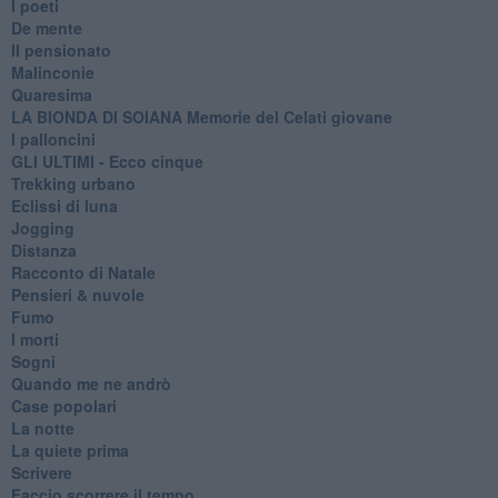
I poeti
De mente
Il pensionato
Malinconie
Quaresima
LA BIONDA DI SOIANA Memorie del Celati giovane
I palloncini
GLI ULTIMI - Ecco cinque
Trekking urbano
Eclissi di luna
Jogging
Distanza
Racconto di Natale
Pensieri & nuvole
Fumo
I morti
Sogni
Quando me ne andrò
Case popolari
La notte
La quiete prima
Scrivere
Faccio scorrere il tempo