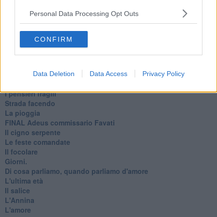
Il mago, la pera e il Bar la Posta
Personal Data Processing Opt Outs
Primavera
Elogio dell'ombra
Pensieri
CONFIRM
Mono logo
Settembre
Fabrizia
​Scilla & Cariddi, un sogno di mezza estate
Data Deletion
Data Access
Privacy Policy
Anna
I pensieri fragili
Strada facendo
La pioggia
FINAL Adeus commissario Favati
Il cigno serpente
Le feste comandate
Il focolare
Giorni.
Di cosa parliamo, quando parliamo d'amore
L'ultima età
Il salice
L'Annina
L'amore