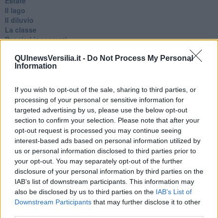
Estate
Il lago
Il diluvio
La classe
Pensieri incoerenti
Dal balcone
Insomnia
QUInewsVersilia.it -
Do Not Process My Personal
Information
Il guardiano
Lo sgombero
Erodoto e Tucidide
If you wish to opt-out of the sale, sharing to third parties, or
Il padre della storia
processing of your personal or sensitive information for
Pensieri brevi
targeted advertising by us, please use the below opt-out
L'evoluzione della specie
section to confirm your selection. Please note that after your
Il servizio
opt-out request is processed you may continue seeing
Riflessioni
interest-based ads based on personal information utilized by
L'Oscuro
us or personal information disclosed to third parties prior to
Generazioni
your opt-out. You may separately opt-out of the further
Cristobal
disclosure of your personal information by third parties on the
Il paese dei balocchi
IAB’s list of downstream participants. This information may
Ciò che resta
also be disclosed by us to third parties on the
IAB’s List of
La balena
Downstream Participants
that may further disclose it to other
Vittorio
third parties.
La bufera