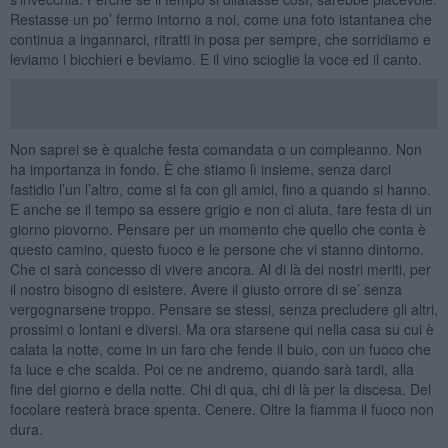
Restasse un po’ fermo intorno a noi, come una foto istantanea che
continua a ingannarci, ritratti in posa per sempre, che sorridiamo e
leviamo i bicchieri e beviamo. E il vino scioglie la voce ed il canto.
Non saprei se è qualche festa comandata o un compleanno. Non
ha importanza in fondo. È che stiamo lì insieme, senza darci
fastidio l’un l’altro, come si fa con gli amici, fino a quando si hanno.
E anche se il tempo sa essere grigio e non ci aiuta, fare festa di un
giorno piovorno. Pensare per un momento che quello che conta è
questo camino, questo fuoco e le persone che vi stanno dintorno.
Che ci sarà concesso di vivere ancora. Al di là dei nostri meriti, per
il nostro bisogno di esistere. Avere il giusto orrore di se’ senza
vergognarsene troppo. Pensare se stessi, senza precludere gli altri,
prossimi o lontani e diversi. Ma ora starsene qui nella casa su cui è
calata la notte, come in un faro che fende il buio, con un fuoco che
fa luce e che scalda. Poi ce ne andremo, quando sarà tardi, alla
fine del giorno e della notte. Chi di qua, chi di là per la discesa. Del
focolare resterà brace spenta. Cenere. Oltre la fiamma il fuoco non
dura.