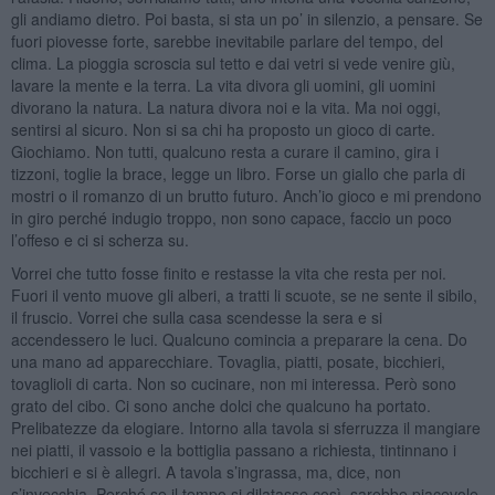
gli andiamo dietro. Poi basta, si sta un po’ in silenzio, a pensare. Se
fuori piovesse forte, sarebbe inevitabile parlare del tempo, del
clima. La pioggia scroscia sul tetto e dai vetri si vede venire giù,
lavare la mente e la terra. La vita divora gli uomini, gli uomini
divorano la natura. La natura divora noi e la vita. Ma noi oggi,
sentirsi al sicuro. Non si sa chi ha proposto un gioco di carte.
Giochiamo. Non tutti, qualcuno resta a curare il camino, gira i
tizzoni, toglie la brace, legge un libro. Forse un giallo che parla di
mostri o il romanzo di un brutto futuro. Anch’io gioco e mi prendono
in giro perché indugio troppo, non sono capace, faccio un poco
l’offeso e ci si scherza su.
Vorrei che tutto fosse finito e restasse la vita che resta per noi.
Fuori il vento muove gli alberi, a tratti li scuote, se ne sente il sibilo,
il fruscio. Vorrei che sulla casa scendesse la sera e si
accendessero le luci. Qualcuno comincia a preparare la cena. Do
una mano ad apparecchiare. Tovaglia, piatti, posate, bicchieri,
tovaglioli di carta. Non so cucinare, non mi interessa. Però sono
grato del cibo. Ci sono anche dolci che qualcuno ha portato.
Prelibatezze da elogiare. Intorno alla tavola si sferruzza il mangiare
nei piatti, il vassoio e la bottiglia passano a richiesta, tintinnano i
bicchieri e si è allegri. A tavola s’ingrassa, ma, dice, non
s’invecchia. Perché se il tempo si dilatasse così, sarebbe piacevole.