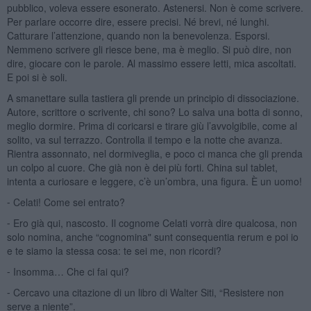
pubblico, voleva essere esonerato. Astenersi. Non è come scrivere.
Per parlare occorre dire, essere precisi. Né brevi, né lunghi.
Catturare l’attenzione, quando non la benevolenza. Esporsi.
Nemmeno scrivere gli riesce bene, ma è meglio. Si può dire, non
dire, giocare con le parole. Al massimo essere letti, mica ascoltati.
E poi si è soli.
A smanettare sulla tastiera gli prende un principio di dissociazione.
Autore, scrittore o scrivente, chi sono? Lo salva una botta di sonno,
meglio dormire. Prima di coricarsi e tirare giù l’avvolgibile, come al
solito, va sul terrazzo. Controlla il tempo e la notte che avanza.
Rientra assonnato, nel dormiveglia, e poco ci manca che gli prenda
un colpo al cuore. Che già non è dei più forti. China sul tablet,
intenta a curiosare e leggere, c’è un’ombra, una figura. È un uomo!
⁃ Celati! Come sei entrato?
⁃ Ero già qui, nascosto. Il cognome Celati vorrà dire qualcosa, non
solo nomina, anche “cognomina" sunt consequentia rerum e poi io
e te siamo la stessa cosa: te sei me, non ricordi?
⁃ Insomma… Che ci fai qui?
⁃ Cercavo una citazione di un libro di Walter Siti, “Resistere non
serve a niente”.