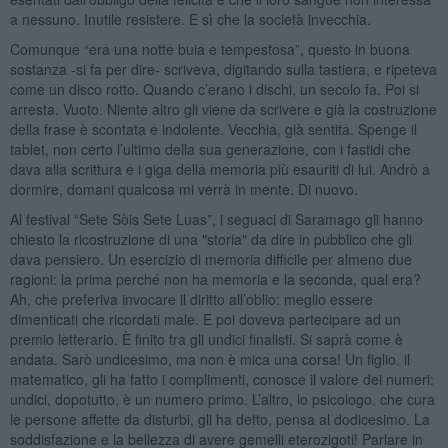
a nessuno. Inutile resistere. E sì che la società invecchia.
Comunque “era una notte buia e tempestosa”, questo in buona
sostanza -si fa per dire- scriveva, digitando sulla tastiera, e ripeteva
come un disco rotto. Quando c’erano i dischi, un secolo fa. Poi si
arresta. Vuoto. Niente altro gli viene da scrivere e già la costruzione
della frase è scontata e indolente. Vecchia, già sentita. Spenge il
tablet, non certo l’ultimo della sua generazione, con i fastidi che
dava alla scrittura e i giga della memoria più esauriti di lui. Andrò a
dormire, domani qualcosa mi verrà in mente. Di nuovo.
Al festival “Sete Sòis Sete Luas”, i seguaci di Saramago gli hanno
chiesto la ricostruzione di una "storia" da dire in pubblico che gli
dava pensiero. Un esercizio di memoria difficile per almeno due
ragioni: la prima perché non ha memoria e la seconda, qual era?
Ah, che preferiva invocare il diritto all’oblio: meglio essere
dimenticati che ricordati male. E poi doveva partecipare ad un
premio letterario. È finito tra gli undici finalisti. Si saprà come è
andata. Sarò undicesimo, ma non è mica una corsa! Un figlio, il
matematico, gli ha fatto i complimenti, conosce il valore dei numeri:
undici, dopotutto, è un numero primo. L’altro, lo psicologo, che cura
le persone affette da disturbi, gli ha detto, pensa al dodicesimo. La
soddisfazione e la bellezza di avere gemelli eterozigoti! Parlare in