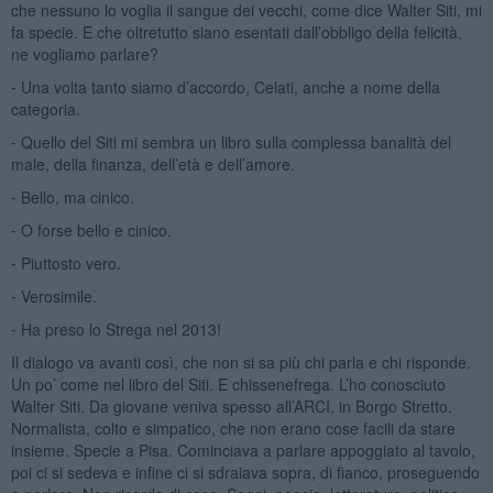
che nessuno lo voglia il sangue dei vecchi, come dice Walter Siti, mi
fa specie. E che oltretutto siano esentati dall’obbligo della felicità,
ne vogliamo parlare?
⁃ Una volta tanto siamo d’accordo, Celati, anche a nome della
categoria.
⁃ Quello del Siti mi sembra un libro sulla complessa banalità del
male, della finanza, dell’età e dell’amore.
⁃ Bello, ma cinico.
⁃ O forse bello e cinico.
⁃ Piuttosto vero.
⁃ Verosimile.
⁃ Ha preso lo Strega nel 2013!
Il dialogo va avanti così, che non si sa più chi parla e chi risponde.
Un po’ come nel libro del Siti. E chissenefrega. L’ho conosciuto
Walter Siti. Da giovane veniva spesso all’ARCI, in Borgo Stretto.
Normalista, colto e simpatico, che non erano cose facili da stare
insieme. Specie a Pisa. Cominciava a parlare appoggiato al tavolo,
poi ci si sedeva e infine ci si sdraiava sopra, di fianco, proseguendo