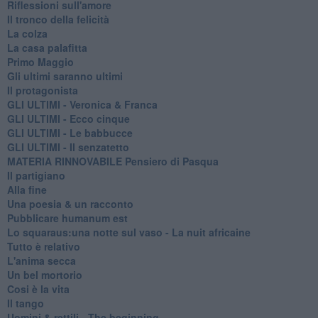
Riflessioni sull'amore
Il tronco della felicità
La colza
La casa palafitta
Primo Maggio
Gli ultimi saranno ultimi
Il protagonista
GLI ULTIMI - Veronica & Franca
GLI ULTIMI - Ecco cinque
GLI ULTIMI - Le babbucce
GLI ULTIMI - Il senzatetto
MATERIA RINNOVABILE Pensiero di Pasqua
Il partigiano
Alla fine
Una poesia & un racconto
Pubblicare humanum est
Lo squaraus:una notte sul vaso - La nuit africaine
Tutto è relativo
L'anima secca
Un bel mortorio
Cosi è la vita
Il tango
​Uomini & rettili - The beginning