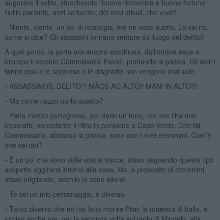
augurare il solito, stucchevole “buona domenica e buona fortuna”.
Grillo parlante, anzi scrivente, dei miei stivali, che vuoi?
⁃ Niente, niente, un po’ di nostalgia, me ne vado subito. Lo sai no,
come si dice? Gli assassini tornano sempre sul luogo del delitto!
A quel punto, la porta era ancora socchiusa, dall’ombra esce e
irrompe il celebre Commissario Favati, puntando la pistola. Gli sbirri
fanno così e le sorprese e le disgrazie non vengono mai sole.
⁃ ASSASSINOS, DELITO!? MÃOS AO ALTO!! MANI IN ALTO!!!
⁃ Ma come cazzo parla questo?
⁃ Parla mezzo portoghese, per darsi un tono, ma non l’ha mai
imparato, nonostante il ritiro in pensione a Capo Verde. Che fai
Commissario, abbassa la pistola, sono con i miei eteronimi. Com’è
che sei qui?
⁃ È un po’ che sono sulle vostre tracce, stavo seguendo questo tipo
sospetto aggirarsi intorno alla casa. Ma, a proposito di eteronimi,
stavo origliando, anch’io lo sono allora!
⁃ Te sei un mio personaggio, è diverso.
⁃ Tanto diverso che mi hai fatto morire Pilar, la maestra di ballo, e
ucciso anche me, per la seconda volta sul molo di Mindelo, alla