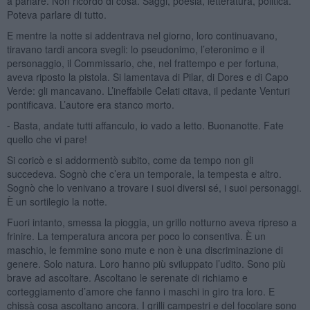
a parlare. Non ricordo di cosa. Saggi, poesia, letteratura, politica.
Poteva parlare di tutto.
E mentre la notte si addentrava nel giorno, loro continuavano,
tiravano tardi ancora svegli: lo pseudonimo, l’eteronimo e il
personaggio, il Commissario, che, nel frattempo e per fortuna,
aveva riposto la pistola. Si lamentava di Pilar, di Dores e di Capo
Verde: gli mancavano. L’ineffabile Celati citava, il pedante Venturi
pontificava. L’autore era stanco morto.
⁃ Basta, andate tutti affanculo, io vado a letto. Buonanotte. Fate
quello che vi pare!
Si coricò e si addormentò subito, come da tempo non gli
succedeva. Sognò che c’era un temporale, la tempesta e altro.
Sognò che lo venivano a trovare i suoi diversi sé, i suoi personaggi.
È un sortilegio la notte.
Fuori intanto, smessa la pioggia, un grillo notturno aveva ripreso a
frinire. La temperatura ancora per poco lo consentiva. È un
maschio, le femmine sono mute e non è una discriminazione di
genere. Solo natura. Loro hanno più sviluppato l’udito. Sono più
brave ad ascoltare. Ascoltano le serenate di richiamo e
corteggiamento d’amore che fanno i maschi in giro tra loro. E
chissà cosa ascoltano ancora. I grilli campestri e del focolare sono