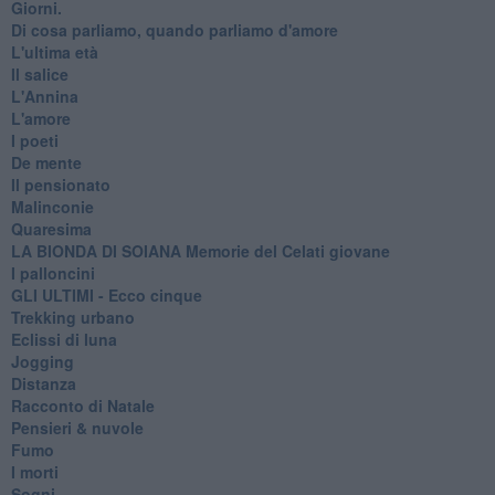
Giorni.
Di cosa parliamo, quando parliamo d'amore
L'ultima età
Il salice
L'Annina
L'amore
I poeti
De mente
Il pensionato
Malinconie
Quaresima
LA BIONDA DI SOIANA Memorie del Celati giovane
I palloncini
GLI ULTIMI - Ecco cinque
Trekking urbano
Eclissi di luna
Jogging
Distanza
Racconto di Natale
Pensieri & nuvole
Fumo
I morti
Sogni