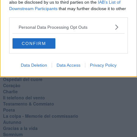
also be disclosed by us to third parties on the
IAB’s List of
Walter
Downstream Participants
that may further disclose it to other
Appunti per l'inverno
third parties.
Il muro di Baj
Biografia emotiva
Personal Data Processing Opt Outs
La tempesta e altro
Umani
I bolidi
CONFIRM
Parole
Amarezza
Colpa & merito
Data Deletion
Data Access
Privacy Policy
Vento
​LA PANCHINA ROSSA Requiem per il Commissario
Ospedali del cuore
Coraçào
Charlie
Il telefono del vento
Testamento & Commiato
Poeta
​La colpa - Memorie del commissario
Autunno
Gracias a la vida
Somnium