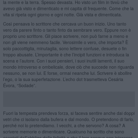
la mente e la terra. Spesso devasta. Ho visto un film in tivvù che
avevo già visto e dimenticato e mi capita di frequente. Come che la
vita si ripeta ogni giorno e ogni notte. Già vista e dimenticata.
Così pensava lo scrittore che cercava un buon inizio. Uno tanto
vero da parere finto o tanto finto da sembrare vero. Eppure non è
proprio uno scrittore. Gli piace scrivere, non può farne a meno e
non gli viene nemmeno facile. Verosimile o vero, che importa? È
solo paccottiglia, minutaglia, sono lettere confuse, desuete o fin
troppo abusate. L’importante è che l’incipit funzioni e introduca la
scena e l’autore. Con i suoi pensieri, i suoi inutili lamenti, il suo
mondo introverso e ombelicale, dove ciò che succede non riguarda
nessuno, se non lui. E forse, ormai neanche lui. Scrivere è sbollire
l’ego, o la sua superfetazione. L’echo dot trasmetteva Cesária
Évora, “Sodade”.
Fuori la tempesta prendeva forza, si faceva sentire anche dai doppi
vetri che ci isolano dalla bufera e dal mondo. O pretendono di farlo,
perché noi lo pretendiamo. I vecchi, a che servono? A cosa? A
scrivere memorie o dimenticare. Qualcuno ha scritto che sono
esentati dall’obbligo della felicità e che il loro sangue non interessa