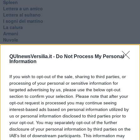
Spleen
Lettera a un amico
Lettera al sultano
I sogni del mattino
La calura
Armani
Nuvole
Via Firenze
Album
QUInewsVersilia.it -
Do Not Process My Personal
Tristezza
Information
I libri
La scadenza
Passo a due
If you wish to opt-out of the sale, sharing to third parties, or
Vivere
processing of your personal or sensitive information for
Prima di andare via
targeted advertising by us, please use the below opt-out
Triage
section to confirm your selection. Please note that after your
Persona
opt-out request is processed you may continue seeing
Relitti
interest-based ads based on personal information utilized by
Lucio
us or personal information disclosed to third parties prior to
PRIMO
your opt-out. You may separately opt-out of the further
Sogni & incubi
disclosure of your personal information by third parties on the
Accidenti all’amore
IAB’s list of downstream participants. This information may
Protezione civile