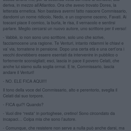
deriva, in mezzo all’Atlantico. Ora che avevo trovato Dores, la
letterata ermetica. Non bastava avermi fatto nascere Commissario,
dandomi un nome ridicolo, Nedo, e un cognome osceno, Favati. Ai
toscani piace il comico, la burla, le risa, il vernacolo e sentirsi
parlare. Meglio cercarsi un nuovo autore, uno scrittore per il verso!
⁃ Vabbè, io non sono uno scrittore, solo uno che scrive,
facciamocene una ragione. Te Venturi, intanto ridammi le chiavi e
va’ via, tornatene in pensione. Dopo una certa età e una cert’ora i
vecchi dovrebbero essere esentati da intervenire in pubblico o
fortemente sconsigliati; esci, lascia in pace il povero Celati, che
anche lui siamo sulla soglia ormai. E te, Commissario, lascia
andare il Venturi!
⁃ NO. ELE FICA AQUI!!!
Il tono della voce del Commissario, alto e perentorio, sveglia il
Celati dal suo torpore.
⁃ FICA qui?! Quando?
⁃ Vuol dire “resta” in portoghese, cretino! Sono circondato da
incapaci… Colpa mia che sono l’autore.
⁃ Comunque, che resistere non serve a nulla può anche darsi, ma