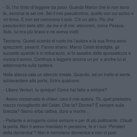
⁃ Sì, l’ho finito di leggere da poco. Guarda Marco che io non sono
te, semmai te sei me. Sei il mio pseudonimo, quello con cui scrivo e
mi firmo. E non sei nemmeno il solo. C’è un altro. Più che
pseudonimi siete altri, da me e di me: eteronimi, come Pessoa.
Solo, lui era più bravo e ne aveva molti.
Tacciono. Questi scambi di ruolo tra l’autore e la sua firma sono
spiazzanti, pesanti. Fanno strano. Marco Celati sbadiglia, gli
succede quando è in imbarazzo, si fa assalire dalla spossatezza e
invoca il sonno. Continua a leggere ancora un po’ e anche lui si
addormenta sulla tastiera.
Nella stanza cala un silenzio irreale. Quando, ad un tratto si sente
schiavardare alla porta. Entra qualcuno.
⁃ Libero Venturi, tu quoque! Come hai fatto a entrare?
⁃ Avevo conservato le chiavi, caro il mio autore. Tò, quel poetastro
mezzo rincoglionito del Celati. Che fa? Dorme? È sempre sulla
breccia? Siamo erba cattiva, dura a morire…
⁃ Pedante e arrogante come sempre e per di più politicante. Chiudi
la porta. Non ti avevo mandato in pensione, te e i tuoi “Pensieri
della domenica”? Non è nemmeno domenica e non ci puoi