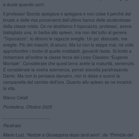
e duole quando corri.
Il professor Scordo spiegava e spiegava e non colse il perché del
brusio e delle risa provenienti dall’ultimo banco delle studentesse
della classe mista. Ce ne sbattiamo il topocazzo, professo’, aveva
bisbigliato una, in barba allo spleen, ma non del tutto al genere.
“Topocazzo”, lo dicono le ragazze sveglie. Un po’ sboccate, ma
sveglie. Più dei maschi, di sicuro. Ma lui non lo seppe mai, né volle
approfondire i motivi di quelle invidiabili, giovanili risate. Si limitò a
richiamare all’ordine la classe terza del Liceo Classico “Eugenio
Montale”. Considerate che quest’anno avete la maturità, sentenziò.
E considerate la vostra scemenza, pensò stavolta parafrasando
Dante. Ma non lo pensava davvero, non lo disse e suonò la
campanella del cambio dell’ora. Quanto allo spleen se ne incaricò
la vita.
Marco Celati
Pontedera, Ottobre 2025
___________________
Parafrasi:
Mario Luzi, “Notizie a Giuseppina dopo tanti anni”, da “Primizie del