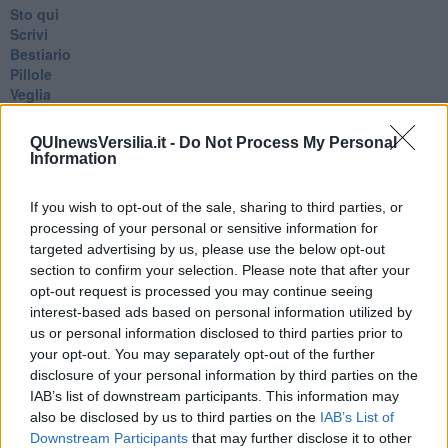
Sto qui
Scrivi
Bestiario
Pillole
Veglia
​“D” come delitto
D
QUInewsVersilia.it -
Do Not Process My Personal
Belle lettere
Information
25 Aprile
Todo el bien, todo el mal
If you wish to opt-out of the sale, sharing to third parties, or
Silenzio
processing of your personal or sensitive information for
Le parole
targeted advertising by us, please use the below opt-out
​L’Australiana
section to confirm your selection. Please note that after your
Le stelle del jazz
opt-out request is processed you may continue seeing
Vita & morte
interest-based ads based on personal information utilized by
Auguri
Moro
us or personal information disclosed to third parties prior to
Passanti
your opt-out. You may separately opt-out of the further
Continuando, la nonna e il carretto
disclosure of your personal information by third parties on the
Metaverso smart
IAB’s list of downstream participants. This information may
Fiamme
also be disclosed by us to third parties on the
IAB’s List of
Anzi
Downstream Participants
that may further disclose it to other