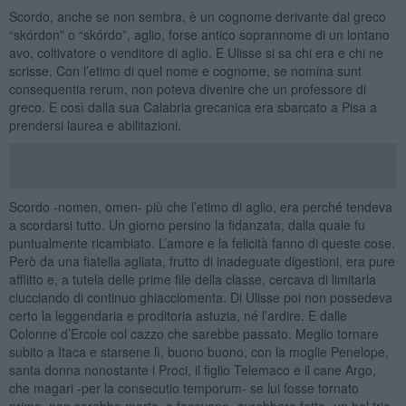
Scordo, anche se non sembra, è un cognome derivante dal greco
“skórdon” o “skórdo”, aglio, forse antico soprannome di un lontano
avo, coltivatore o venditore di aglio. E Ulisse si sa chi era e chi ne
scrisse. Con l’etimo di quel nome e cognome, se nomina sunt
consequentia rerum, non poteva divenire che un professore di
greco. E così dalla sua Calabria grecanica era sbarcato a Pisa a
prendersi laurea e abilitazioni.
Scordo -nomen, omen- più che l’etimo di aglio, era perché tendeva
a scordarsi tutto. Un giorno persino la fidanzata, dalla quale fu
puntualmente ricambiato. L’amore e la felicità fanno di queste cose.
Però da una fiatella agliata, frutto di inadeguate digestioni, era pure
afflitto e, a tutela delle prime file della classe, cercava di limitarla
ciucciando di continuo ghiacciomenta. Di Ulisse poi non possedeva
certo la leggendaria e proditoria astuzia, né l’ardire. E dalle
Colonne d’Ercole col cazzo che sarebbe passato. Meglio tornare
subito a Itaca e starsene lì, buono buono, con la moglie Penelope,
santa donna nonostante i Proci, il figlio Telemaco e il cane Argo,
che magari -per la consecutio temporum- se lui fosse tornato
prima, non sarebbe morto, e facevano -avrebbero fatto- un bel trio.