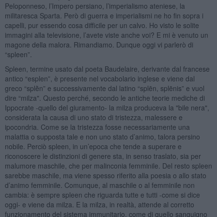
Peloponneso, l’Impero persiano, l’imperialismo ateniese, la
militaresca Sparta. Però di guerra e imperialismi ne ho fin sopra i
capelli, pur essendo cosa difficile per un calvo. Ho visto le solite
immagini alla televisione, l’avete viste anche voi? E mi è venuto un
magone della malora. Rimandiamo. Dunque oggi vi parlerò di
“spleen”.
Spleen, termine usato dal poeta Baudelaire, derivante dal francese
antico “esplen”, è presente nel vocabolario inglese e viene dal
greco “splḕn” e successivamente dal latino “splēn, splēnis” e vuol
dire “milza". Questo perché, secondo le antiche teorie mediche di
Ippocrate -quello del giuramento- la milza produceva la "bile nera",
considerata la causa di uno stato di tristezza, malessere e
ipocondria. Come se la tristezza fosse necessariamente una
malattia o supposta tale e non uno stato d’animo, talora persino
nobile. Perciò spleen, in un’epoca che tende a superare e
riconoscere le distinzioni di genere sta, in senso traslato, sia per
malumore maschile, che per malinconia femminile. Del resto spleen
sarebbe maschile, ma viene spesso riferito alla poesia o allo stato
d’animo femminile. Comunque, al maschile o al femminile non
cambia: è sempre spleen che riguarda tutte e tutti -come si dice
oggi- e viene da milza. E la milza, in realtà, attende al corretto
funzionamento del sistema immunitario, come di quello sanguigno