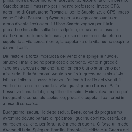
Sarebbe stato il massimo per il nostro professore. Invece GPS,
acronimo di Graduatorie Provinciali per le Supplenze, e GPS, inteso
come Global Positioning System per la navigazione satellitare,
erano diventati coincidenti. Ulisse Scordo vagava per l’Italia
precario e instabile, solitario e solipsista, ex calabro e toscano
d’adozione, ex fidanzato in casa, ex secchione a scuola, eterno
supplente a vita senza ritorno, la supplenza e la vita, come sospinto
da venti ostili.
Del resto è la forza impetuosa del vento che spinge le nuvole,
smuove i mari e se ne porta cose e persone. Vento in greco è
“ánemos”, prova ne sia che l’anemometro è uno strumento per
misurarlo. E da “ánemos” -vento o soffio in greco- ad “anima” -in
latino e italiano- il passo è breve. L’anima è il soffio dei viventi, il
vento che trascina e scuote la vita, quasi quanto l’eros di Saffo.
L’essenza immateriale, lo spirito e il respiro. E ciò valeva anche per
insegnanti e personale scolastico, precari e supplenti compresi in
attesa di concorso.
Buongiorno, seduti. Ho detto seduti. Bene, come da programma,
avremmo dovuto parlare di “pòlemos”, guerra, conflitto, ostilità, da
cui “polemica” che, per fortuna, è meno di guerra. O forse un modo
diverso di farla. Spiegare Eraclito, Erodoto, Tucidide e la Guerra del