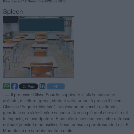
,
Lunedì
ore 08:00
Blog
17 Novembre 2025
Spleen
. —
Il professor Ulisse Scordo, supplente vitalizio, ancorché
abilitato, di lettere, greco, storia e varia umanità presso il Liceo
Classico “Eugenio Montale”, né giovane né vecchio, attende,
guarda la sua vicissitudine sospesa. Non so più quel che volli o mi
fu imposto, soleva ripetere. E non c’era nessuna cosa che entrasse
nei suoi pensieri e ne uscisse illesa, pensava parafrasando Luzi. E
Montale se ne sarebbe avuto a male.