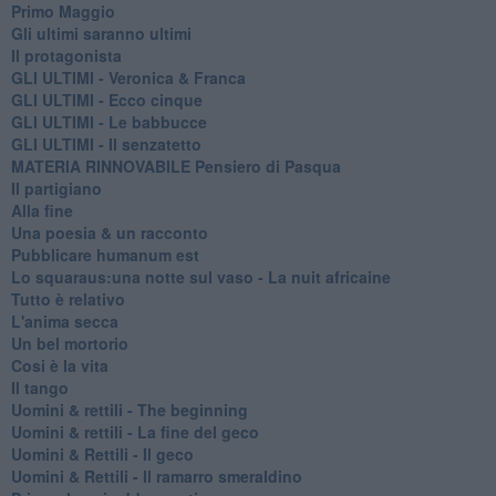
Primo Maggio
Gli ultimi saranno ultimi
Il protagonista
GLI ULTIMI - Veronica & Franca
GLI ULTIMI - Ecco cinque
GLI ULTIMI - Le babbucce
GLI ULTIMI - Il senzatetto
MATERIA RINNOVABILE Pensiero di Pasqua
Il partigiano
Alla fine
Una poesia & un racconto
Pubblicare humanum est
Lo squaraus:una notte sul vaso - La nuit africaine
Tutto è relativo
L'anima secca
Un bel mortorio
Cosi è la vita
Il tango
​Uomini & rettili - The beginning
​Uomini & rettili - La fine del geco
Uomini & Rettili - Il geco
Uomini & Rettili - Il ramarro smeraldino