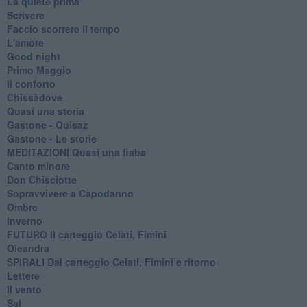
La quiete prima
Scrivere
Faccio scorrere il tempo
L'amore
Good night
Primo Maggio
Il conforto
Chissàdove
Quasi una storia
Gastone - Quisaz
Gastone - Le storie
MEDITAZIONI Quasi una fiaba
Canto minore
Don Chisciotte
Sopravvivere a Capodanno
Ombre
Inverno
FUTURO Il carteggio Celati, Fimini
Oleandra
SPIRALI Dal carteggio Celati, Fimini e ritorno
Lettere
Il vento
Sal