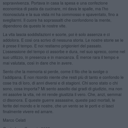
sopravvivenza. Portava in casa la spesa e una confezione
economica di pasta da cucinare, mi dava le spalle, ma l’ho
riconosciuta e la sua vista mi ha commosso e spaventato, fino a
svegliarmi. Il cuore ha soprassalti che confondono la mente,
dipendono da questo le nostre vite.
La vita lascia soddisfazioni e scorie, poi è solo assenza e ci
addolora. E così ora scrivo di nessuna storia. Le nostre storie se le
è prese il tempo. E noi restiamo prigionieri del passato.
L’ossessione del tempo ci assorbe e dura, nel suo spreco, come nel
suo utilizzo, in presenza e in mancanza. È merce rara il tempo e
mai valutata, così in dare che in avere.
Sento che la memoria si perde, come il filo che la svolge o
l’addipana. E non ricordo niente che resti più di tanto e confondo le
cose tra di loro, di anni diversi e di stagioni. Chi sono stato o chi
sono, cosa importa? Mi sento assolto dai gradi di giudizio, ma non
mi assolve la vita, né mi rende giustizia il vero. Che, anzi, semmai
ci disonora. E queste guerre assassine, queste paci mortali, le
ferite del mondo e le nostre, che un vento se le porti e ci lasci
finalmente vivere ed amare.
Marco Celati