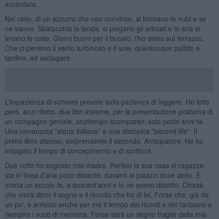
accordata.
Nel cielo, di un azzurro che non convince, si formano le nubi e se
ne vanno. Sbatacchia la tenda, si piegano gli arbusti e in aria si
levano le cose. Giorni buoni per il bucato, l’ho steso sul terrazzo.
Che ci pensino il vento turbinoso e il sole, quantunque pallido e
tardivo, ad asciugare.
L’impazienza di scrivere prevale sulla pazienza di leggere. Ho letto
però, anzi riletto, due libri insieme, per la presentazione postuma di
un compagno geniale, anzitempo scomparso: solo pochi anni fa.
Una romanzata "storia italiana" e una distopica "second life". Il
primo libro disteso, sorprendente il secondo. Anticipatore. Ne ho
indagato il tempo di concepimento e di scrittura.
Due volte ho sognato mia madre. Perfino la sua casa di ragazza:
sta in linea d’aria poco distante, davanti ai palazzi dove abito. È
morta un secolo fa, a quarant’anni e io ne avevo diciotto. Chissà
che vorrà dirmi il sogno e il ricordo che ho di lei. Forse che, già da
un po’, è arrivato anche per me il tempo dei ricordi e dei fantasmi a
riempire i vuoti di memoria. Forse sarà un segno fragile della mia