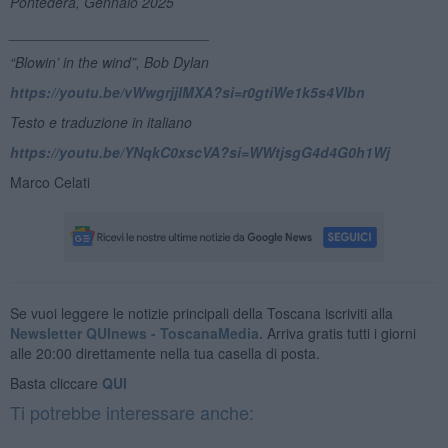
Pontedera, Gennaio 2025
_________________________
“Blowin
’ in the wind”, Bob Dylan
https://youtu.be/vWwgrjjIMXA?si=r0gtiWe1k5s4VIbn
Testo e traduzione in italiano
https://youtu.be/YNqkC0xscVA?si=WWtjsgG4d4G0h1Wj
Marco Celati
Se vuoi leggere le notizie principali della Toscana iscriviti alla
Newsletter QUInews - ToscanaMedia.
Arriva gratis tutti i giorni
alle 20:00 direttamente nella tua casella di posta.
Basta cliccare
QUI
Ti potrebbe interessare anche: