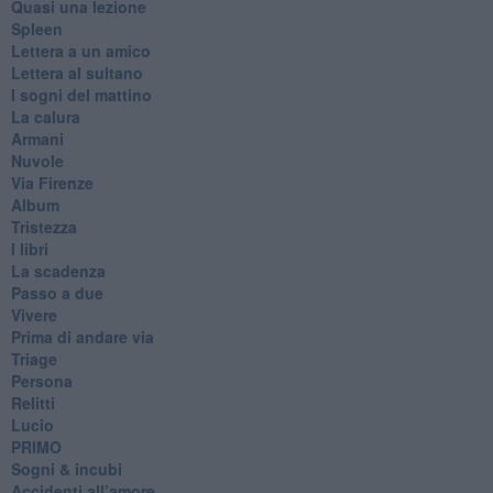
Quasi una lezione
Spleen
Lettera a un amico
Lettera al sultano
I sogni del mattino
La calura
Armani
Nuvole
Via Firenze
Album
Tristezza
I libri
La scadenza
Passo a due
Vivere
Prima di andare via
Triage
Persona
Relitti
Lucio
PRIMO
Sogni & incubi
Accidenti all’amore