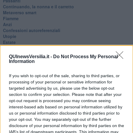
Passanti
Continuando, la nonna e il carretto
Metaverso smart
Fiamme
Anzi
Confessioni autoreferenziali
Utopie
Estate
Il lago
Il diluvio
QUInewsVersilia.it -
Do Not Process My Personal
La classe
Information
Pensieri incoerenti
Dal balcone
If you wish to opt-out of the sale, sharing to third parties, or
Insomnia
processing of your personal or sensitive information for
Il guardiano
targeted advertising by us, please use the below opt-out
Lo sgombero
section to confirm your selection. Please note that after your
Erodoto e Tucidide
opt-out request is processed you may continue seeing
Il padre della storia
interest-based ads based on personal information utilized by
Pensieri brevi
L'evoluzione della specie
us or personal information disclosed to third parties prior to
Il servizio
your opt-out. You may separately opt-out of the further
Riflessioni
disclosure of your personal information by third parties on the
L'Oscuro
IAB’s list of downstream participants. This information may