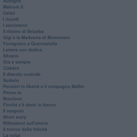
Autogrill
Malcom X
Celati
I ricordi
I sentimenti
Il ritorno di Belzeba
Gigi e la Madonna di Montenero
Ferragosto a Quercianella
Lettera con dedica
Silvano
Ora e sempre
Ciabàro
Il diavolo custode
Sudario
Pensieri in libertà e il compagno Maffei
Penso io
Brucione
Finché c'è denti in bocca
Il nespolo
Short story
Riflessioni sull'amore
Il tronco della felicità
La colza