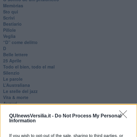
Memòrias
Sto qui
Scrivi
Bestiario
Pillole
Veglia
​“D” come delitto
D
Belle lettere
25 Aprile
Todo el bien, todo el mal
Silenzio
Le parole
​L’Australiana
Le stelle del jazz
Vita & morte
Auguri
Moro
Passanti
QUInewsVersilia.it -
Do Not Process My Personal
Information
Continuando, la nonna e il carretto
Metaverso smart
Fiamme
If you wish to opt-out of the sale, sharing to third parties, or