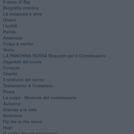
Il muro di Baj
Biografia emotiva
La tempesta e altro
Umani
I bolidi
Parole
Amarezza
Colpa & merito
Vento
​LA PANCHINA ROSSA Requiem per il Commissario
Ospedali del cuore
Coraçào
Charlie
Il telefono del vento
Testamento & Commiato
Poeta
​La colpa - Memorie del commissario
Autunno
Gracias a la vida
Somnium
Fly me to the moon
Hop!
O sonho de um prisioneiro