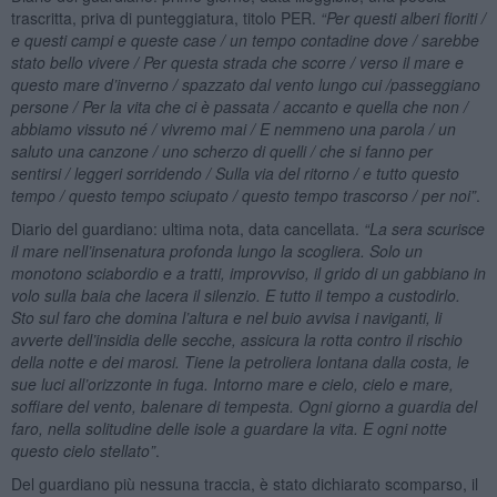
trascritta, priva di punteggiatura, titolo PER.
“Per questi alberi fioriti /
e questi campi e queste case / un tempo contadine dove / sarebbe
stato bello vivere / Per questa strada che scorre / verso il mare e
questo mare d
’
inverno / spazzato dal vento lungo cui /passeggiano
persone / Per la vita che ci è passata / accanto e quella che non /
abbiamo vissuto n
é /
vivremo mai / E nemmeno una parola / un
saluto una canzone / uno scherzo di quelli / che si fanno per
sentirsi / leggeri sorridendo / Sulla via del ritorno / e tutto questo
tempo / questo tempo sciupato / questo tempo trascorso / per noi”
.
Diario del guardiano: ultima nota, data cancellata.
“La sera scurisce
il mare nell
’insenatura profonda lungo la scogliera. Solo un
monotono sciabordio e a tratti, improvviso, il grido di un gabbiano in
volo sulla baia che lacera il silenzio. E tutto il tempo a custodirlo.
Sto sul faro che domina l
’altura e nel buio avvisa i naviganti, li
avverte dell
’insidia delle secche, assicura la rotta contro il rischio
della notte e dei marosi. Tiene la petroliera lontana dalla costa, le
sue luci all
’orizzonte in fuga. Intorno mare e cielo, cielo e mare,
soffiare del vento, balenare di tempesta. Ogni giorno a guardia del
faro, nella solitudine delle isole a guardare la vita. E ogni notte
questo cielo stellato”
.
Del guardiano più nessuna traccia, è stato dichiarato scomparso, il