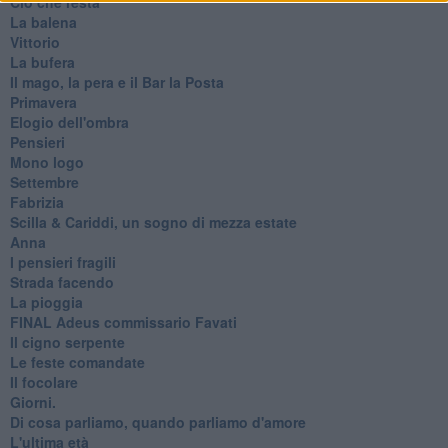
Ciò che resta
La balena
Vittorio
La bufera
Il mago, la pera e il Bar la Posta
Primavera
Elogio dell'ombra
Pensieri
Mono logo
Settembre
Fabrizia
​Scilla & Cariddi, un sogno di mezza estate
Anna
I pensieri fragili
Strada facendo
La pioggia
FINAL Adeus commissario Favati
Il cigno serpente
Le feste comandate
Il focolare
Giorni.
Di cosa parliamo, quando parliamo d'amore
L'ultima età