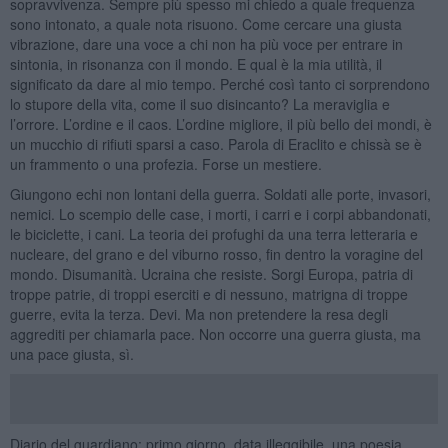
sopravvivenza. Sempre più spesso mi chiedo a quale frequenza
sono intonato, a quale nota risuono. Come cercare una giusta
vibrazione, dare una voce a chi non ha più voce per entrare in
sintonia, in risonanza con il mondo. E qual è la mia utilità, il
significato da dare al mio tempo. Perché così tanto ci sorprendono
lo stupore della vita, come il suo disincanto? La meraviglia e
l’orrore. L’ordine e il caos. L’ordine migliore, il più bello dei mondi, è
un mucchio di rifiuti sparsi a caso. Parola di Eraclito e chissà se è
un frammento o una profezia. Forse un mestiere.
Giungono echi non lontani della guerra. Soldati alle porte, invasori,
nemici. Lo scempio delle case, i morti, i carri e i corpi abbandonati,
le biciclette, i cani. La teoria dei profughi da una terra letteraria e
nucleare, del grano e del viburno rosso, fin dentro la voragine del
mondo. Disumanità. Ucraina che resiste. Sorgi Europa, patria di
troppe patrie, di troppi eserciti e di nessuno, matrigna di troppe
guerre, evita la terza. Devi. Ma non pretendere la resa degli
aggrediti per chiamarla pace. Non occorre una guerra giusta, ma
una pace giusta, sì.
Diario del guardiano: primo giorno, data illeggibile, una poesia