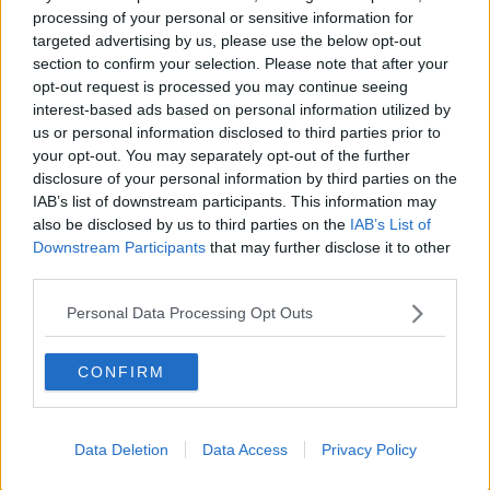
Anzi
processing of your personal or sensitive information for
Confessioni autoreferenziali
targeted advertising by us, please use the below opt-out
Utopie
section to confirm your selection. Please note that after your
Estate
opt-out request is processed you may continue seeing
Il lago
interest-based ads based on personal information utilized by
Il diluvio
us or personal information disclosed to third parties prior to
La classe
your opt-out. You may separately opt-out of the further
Pensieri incoerenti
disclosure of your personal information by third parties on the
Dal balcone
IAB’s list of downstream participants. This information may
Insomnia
also be disclosed by us to third parties on the
IAB’s List of
Il guardiano
Downstream Participants
that may further disclose it to other
Lo sgombero
third parties.
Erodoto e Tucidide
Il padre della storia
Personal Data Processing Opt Outs
Pensieri brevi
L'evoluzione della specie
Il servizio
CONFIRM
Riflessioni
L'Oscuro
Generazioni
Cristobal
Data Deletion
Data Access
Privacy Policy
Il paese dei balocchi