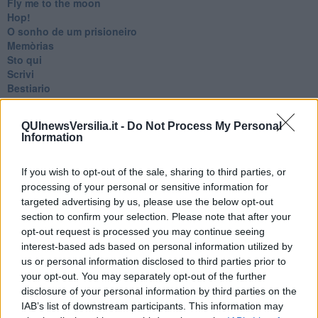
Fly me to the moon
Hop!
O sonho de um prisioneiro
Memòrias
Sto qui
Scrivi
Bestiario
Pillole
Veglia
QUInewsVersilia.it -
Do Not Process My Personal
​“D” come delitto
Information
D
Belle lettere
If you wish to opt-out of the sale, sharing to third parties, or
25 Aprile
Todo el bien, todo el mal
processing of your personal or sensitive information for
Silenzio
targeted advertising by us, please use the below opt-out
Le parole
section to confirm your selection. Please note that after your
​L’Australiana
opt-out request is processed you may continue seeing
Le stelle del jazz
interest-based ads based on personal information utilized by
Vita & morte
us or personal information disclosed to third parties prior to
Auguri
your opt-out. You may separately opt-out of the further
Moro
disclosure of your personal information by third parties on the
Passanti
IAB’s list of downstream participants. This information may
Continuando, la nonna e il carretto