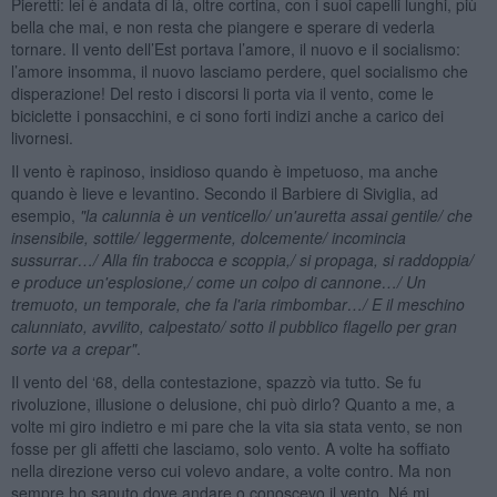
Pieretti: lei è andata di là, oltre cortina, con i suoi capelli lunghi, più
bella che mai, e non resta che piangere e sperare di vederla
tornare. Il vento dell’Est portava l’amore, il nuovo e il socialismo:
l’amore insomma, il nuovo lasciamo perdere, quel socialismo che
disperazione! Del resto i discorsi li porta via il vento, come le
biciclette i ponsacchini, e ci sono forti indizi anche a carico dei
livornesi.
Il vento è rapinoso, insidioso quando è impetuoso, ma anche
quando è lieve e levantino. Secondo il Barbiere di Siviglia, ad
esempio,
"la calunnia è un venticello/ un'auretta assai gentile/ che
insensibile, sottile/ leggermente, dolcemente/ incomincia
sussurrar
…
/ Alla fin trabocca e scoppia,/ si propaga, si raddoppia/
e produce un'esplosione,/ come un colpo di cannone…
/ Un
tremuoto, un temporale, che fa l'aria rimbombar…
/ E il meschino
calunniato, avvilito, calpestato/ sotto il pubblico flagello per gran
sorte va a crepar"
.
Il vento del ‘68, della contestazione, spazzò via tutto. Se fu
rivoluzione, illusione o delusione, chi può dirlo? Quanto a me, a
volte mi giro indietro e mi pare che la vita sia stata vento, se non
fosse per gli affetti che lasciamo, solo vento. A volte ha soffiato
nella direzione verso cui volevo andare, a volte contro. Ma non
sempre ho saputo dove andare o conoscevo il vento. Né mi