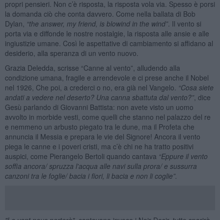
propri pensieri. Non c’è risposta, la risposta vola via. Spesso è porsi
la domanda ciò che conta davvero. Come nella ballata di Bob
Dylan,
“
the answer, my friend, is blowind in the wind”
. Il vento si
porta via e diffonde le nostre nostalgie, la risposta alle ansie e alle
ingiustizie umane. Così le aspettative di cambiamento si affidano al
desiderio, alla speranza di un vento nuovo.
Grazia Deledda, scrisse “Canne al vento”, alludendo alla
condizione umana, fragile e arrendevole e ci prese anche il Nobel
nel 1926, Che poi, a crederci o no, era già nel Vangelo.
“
Cosa siete
andati a vedere nel deserto? Una canna sbattuta dal vento?”
, dice
Gesù parlando di Giovanni Battista: non avete visto un uomo
avvolto in morbide vesti, come quelli che stanno nel palazzo del re
e nemmeno un arbusto piegato tra le dune, ma il Profeta che
annuncia il Messia e prepara le vie del Signore! Ancora il vento
piega le canne e i poveri cristi, ma c’è chi ne ha tratto positivi
auspici, come Pierangelo Bertoli quando cantava
“
Eppure il vento
soffia ancora/ spruzza l'acqua alle navi sulla prora/ e sussurra
canzoni tra le foglie/ bacia i fiori, li bacia e non li coglie”.
"Le vent nous porterà",
cantavano invece i Noir Desir, tutto sparirà,