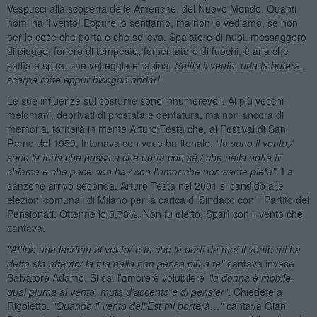
Vespucci alla scoperta delle Americhe, del Nuovo Mondo. Quanti
nomi ha il vento! Eppure lo sentiamo, ma non lo vediamo, se non
per le cose che porta e che solleva. Spalatore di nubi, messaggero
di piogge, foriero di tempeste, fomentatore di fuochi, è aria che
soffia e spira, che volteggia e rapina.
Soffia il vento, urla la bufera,
scarpe rotte eppur bisogna anda
r!
Le sue influenze sul costume sono innumerevoli. Ai più vecchi
melomani, deprivati di prostata e dentatura, ma non ancora di
memoria, tornerà in mente Arturo Testa che, al Festival di San
Remo del 1959, intonava con voce baritonale:
“
Io sono il vento,/
sono la furia che passa e che porta con s
é
,/ che nella notte ti
chiama e che pace non ha,/ son l'amor che non sente pietà”
. La
canzone arrivò seconda. Arturo Testa nel 2001 si candidò alle
elezioni comunali di Milano per la carica di Sindaco con il Partito dei
Pensionati. Ottenne lo 0,78%. Non fu eletto. Sparì con il vento che
cantava.
"Affida una lacrima al vento/ e fa che la porti da me/ il vento mi ha
detto sta attento/ la tua bella non pensa più
a te"
cantava invece
Salvatore Adamo. Si sa, l’amore è volubile e
"la donna è mobile,
qual piuma al vento, muta d
’
accento e di pensier"
. Chiedete a
Rigoletto.
"Quando il vento dell'Est
mi porterà…
"
cantava Gian