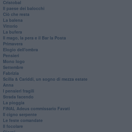
Cristobal
Il paese dei balocchi
Ciò che resta
La balena
Vittorio
La bufera
Il mago, la pera e il Bar la Posta
Primavera
Elogio dell'ombra
Pensieri
Mono logo
Settembre
Fabrizia
​Scilla & Cariddi, un sogno di mezza estate
Anna
I pensieri fragili
Strada facendo
La pioggia
FINAL Adeus commissario Favati
Il cigno serpente
Le feste comandate
Il focolare
Giorni.