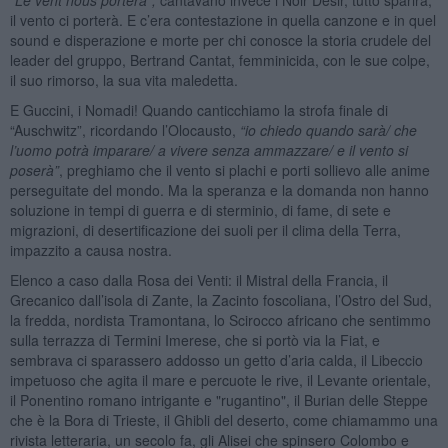
il vento ci porterà. E c’era contestazione in quella canzone e in quel
sound e disperazione e morte per chi conosce la storia crudele del
leader del gruppo, Bertrand Cantat, femminicida, con le sue colpe,
il suo rimorso, la sua vita maledetta.
E Guccini, i Nomadi! Quando canticchiamo la strofa finale di
“Auschwitz”, ricordando l’Olocausto,
“
io chiedo quando sarà
/ che
l
’
uomo potrà
imparare/ a vivere
senza
ammazzare/ e il vento si
poserà”
, preghiamo che il vento si plachi e porti sollievo alle anime
perseguitate del mondo. Ma la speranza e la domanda non hanno
soluzione in tempi di guerra e di sterminio, di fame, di sete e
migrazioni, di desertificazione dei suoli per il clima della Terra,
impazzito a causa nostra.
Elenco a caso dalla Rosa dei Venti: il Mistral della Francia, il
Grecanico dall’isola di Zante, la Zacinto foscoliana, l’Ostro del Sud,
la fredda, nordista Tramontana, lo Scirocco africano che sentimmo
sulla terrazza di Termini Imerese, che si portò via la Fiat, e
sembrava ci sparassero addosso un getto d’aria calda, il Libeccio
impetuoso che agita il mare e percuote le rive, il Levante orientale,
il Ponentino romano intrigante e "rugantino", il Burian delle Steppe
che è la Bora di Trieste, il Ghibli del deserto, come chiamammo una
rivista letteraria, un secolo fa, gli Alisei che spinsero Colombo e