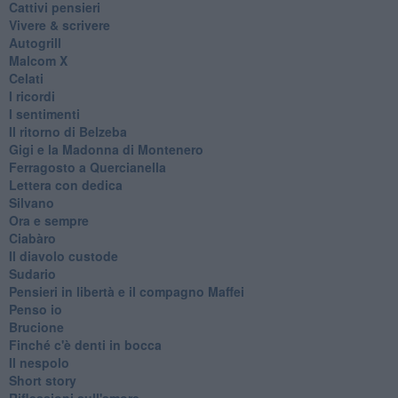
Cattivi pensieri
Vivere & scrivere
Autogrill
Malcom X
Celati
I ricordi
I sentimenti
Il ritorno di Belzeba
Gigi e la Madonna di Montenero
Ferragosto a Quercianella
Lettera con dedica
Silvano
Ora e sempre
Ciabàro
Il diavolo custode
Sudario
Pensieri in libertà e il compagno Maffei
Penso io
Brucione
Finché c'è denti in bocca
Il nespolo
Short story
Riflessioni sull'amore