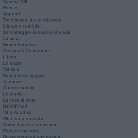
Camera 109
Poesie
Appunti
Tre citazioni su cui riflettere
L'angelo custode
Dal carteggio Zenodoto Blondie
La cena
Simon Benetton
Cresima & Comunione
Il fado
Le nozze
Venezia
Racconti di viaggio
A pranzo
Quattro poesie
Le parole
La casa al mare
Bel mi' morì
Villa Paradiso
Plenilunio ritrovato
Coincidenze e Lorenzana
Poesie e racconti
Un racconto ed una poesia