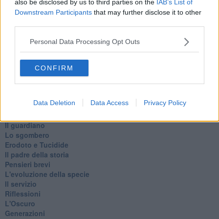
also be disclosed by us to third parties on the
IAB’s List of
Metaverso smart
Downstream Participants
that may further disclose it to other
Fiamme
third parties.
Anzi
Confessioni autoreferenziali
Personal Data Processing Opt Outs
Utopie
Estate
Il lago
CONFIRM
Il diluvio
La classe
Pensieri incoerenti
Data Deletion
Data Access
Privacy Policy
Dal balcone
Insomnia
Il guardiano
Lo sgombero
Erodoto e Tucidide
Il padre della storia
Pensieri brevi
L'evoluzione della specie
Il servizio
Riflessioni
L'Oscuro
Generazioni