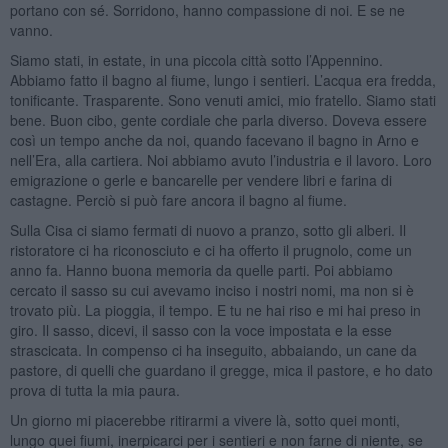
portano con sé. Sorridono, hanno compassione di noi. E se ne
vanno.
Siamo stati, in estate, in una piccola città sotto l’Appennino.
Abbiamo fatto il bagno al fiume, lungo i sentieri. L’acqua era fredda,
tonificante. Trasparente. Sono venuti amici, mio fratello. Siamo stati
bene. Buon cibo, gente cordiale che parla diverso. Doveva essere
così un tempo anche da noi, quando facevano il bagno in Arno e
nell’Era, alla cartiera. Noi abbiamo avuto l’industria e il lavoro. Loro
emigrazione o gerle e bancarelle per vendere libri e farina di
castagne. Perciò si può fare ancora il bagno al fiume.
Sulla Cisa ci siamo fermati di nuovo a pranzo, sotto gli alberi. Il
ristoratore ci ha riconosciuto e ci ha offerto il prugnolo, come un
anno fa. Hanno buona memoria da quelle parti. Poi abbiamo
cercato il sasso su cui avevamo inciso i nostri nomi, ma non si è
trovato più. La pioggia, il tempo. E tu ne hai riso e mi hai preso in
giro. Il sasso, dicevi, il sasso con la voce impostata e la esse
strascicata. In compenso ci ha inseguito, abbaiando, un cane da
pastore, di quelli che guardano il gregge, mica il pastore, e ho dato
prova di tutta la mia paura.
Un giorno mi piacerebbe ritirarmi a vivere là, sotto quei monti,
lungo quei fiumi, inerpicarci per i sentieri e non farne di niente, se