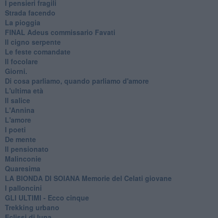
I pensieri fragili
Strada facendo
La pioggia
FINAL Adeus commissario Favati
Il cigno serpente
Le feste comandate
Il focolare
Giorni.
Di cosa parliamo, quando parliamo d'amore
L'ultima età
Il salice
L'Annina
L'amore
I poeti
De mente
Il pensionato
Malinconie
Quaresima
LA BIONDA DI SOIANA Memorie del Celati giovane
I palloncini
GLI ULTIMI - Ecco cinque
Trekking urbano
Eclissi di luna