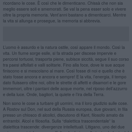
ricordano le cose. È così che le dimenticano. Chissà che non sia
meglio essere soli e smemorati. Se val la pena esser solo e vivere
oltre la propria memoria. Vent’anni bastano a dimenticarci. Mentre
la vita si allunga e prosegue, la memoria si abbrevia.
L’uomo è assurdo e la natura ostile, così appare il mondo. Così la
vita. Un fiume sorge esile, si fa strada per discese impervie e
percorsi tortuosi, trasporta piene, subisce siccità, segue il suo corso
tra paesi affollati e valli solitarie. Fino alla foce, dove le sue acque
finiscono e si mescolano al mare. Così fosse di noi e quello che è
stato fosse ancora e ancora e sempre! E la vita, l’energia, il tempo
dato fluissero oltre noi, oltre le strette di affetti e disamori e le gore
immemori, oltre i pantani delle acque morte, nel riposo dell’azzurro
e della luce. Onde, bagliori, la quiete e l’ira della Terra.
Non sono le cose a turbare gli uomini, ma il loro giudizio sulle cose.
A Rostov sul Don, nel sud della Russia europea, due giovani, in fila
presso un chiosco di alcolici, discutono di Kant, filosofo amato da
entrambi. Alcol e filosofia. Sulla “dialettica trascendentale” la
dialettica trascende: divergenze intellettuali. Litigano, uno dei due