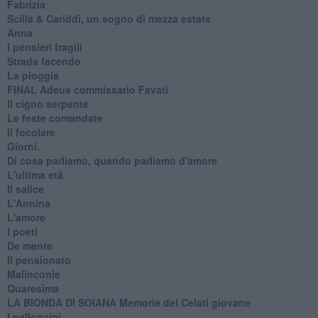
Fabrizia
​Scilla & Cariddi, un sogno di mezza estate
Anna
I pensieri fragili
Strada facendo
La pioggia
FINAL Adeus commissario Favati
Il cigno serpente
Le feste comandate
Il focolare
Giorni.
Di cosa parliamo, quando parliamo d'amore
L'ultima età
Il salice
L'Annina
L'amore
I poeti
De mente
Il pensionato
Malinconie
Quaresima
LA BIONDA DI SOIANA Memorie del Celati giovane
I palloncini