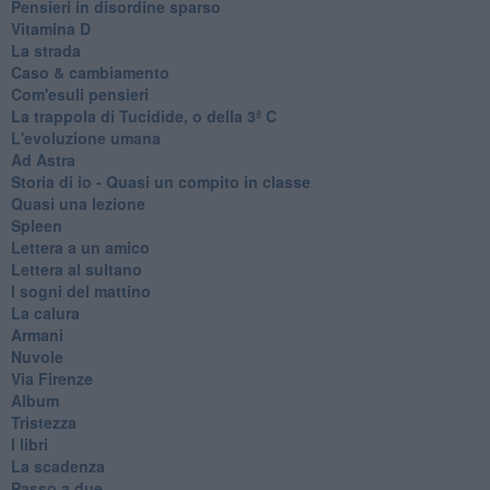
Pensieri in disordine sparso
Vitamina D
La strada
Caso & cambiamento
Com'esuli pensieri
La trappola di Tucidide, o della 3ª C
L'evoluzione umana
Ad Astra
Storia di io - Quasi un compito in classe
Quasi una lezione
Spleen
Lettera a un amico
Lettera al sultano
I sogni del mattino
La calura
Armani
Nuvole
Via Firenze
Album
Tristezza
I libri
La scadenza
Passo a due