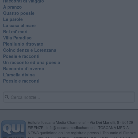
Racconti di viaggio
A pranzo
Quattro poesie
Le parole
La casa al mare
Bel mi' morì
Villa Paradiso
Plenilunio ritrovato
Coincidenze e Lorenzana
Poesie e racconti
Un racconto ed una poesia
Racconto d'inverno
​L'arsella divina
Poesie e racconti
Editore Toscana Media Channel srl - Via Dei Martelli, 8 - 50129
FIRENZE - info@toscanamediachannel.it. TOSCANA MEDIA
NEWS quotidiano on line registrato presso il Tribunale di Firenze
al n. 5935 del 27.09.2013. Iscrizione ROC 22105 - C.F. e P.Iva