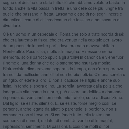
segno del destino o è stato tutto ciò che abbiamo voluto e basta. In
fondo anche la vita passa in fretta, è una delle cose più lunghe tra
quelle che passano in fretta. Lasciamo dietro di noi segni incerti e
dimenticati, come di chi credevamo che fossimo o pensavamo di
diventare.
C’è un uomo in un ospedale di Roma che solo a tratti ricorda di sé:
che era laureato in fisica, che era venuto nella capitale per lavoro
da un paese delle nostre parti, dove era nato o aveva abitato.
Niente altro. Poco si sa, molto s’immagina. E nessuno ne ha
memoria, solo il parroco spulcia gli archivi in canonica e viene fuori
il nome di una donna che dello smemorato risultava moglie.
Rintracciata, dice eravamo separati da tempo, non c’era speranza
tra noi, da moltissimi anni di lui non ho più notizie. C’è una sorella e
un figlio, chiedete a loro. E non si capisce se il figlio è anche suo
figlio. In fondo si spera di no. La sorella, avvertita dalla polizia che
indaga –la vita, come la morte, può essere un delitto– a domanda
risponde: da vent’anni non sento mio fratello, sono a disposizione.
Dal figlio, se esiste, silenzio. E, se esiste, forse meglio così. Le
persone, anche legate da affetti o parentele, si perdono, non si
cercano e non si trovano. Si confonde tutto nella testa: una
sequenza di numeri, di date, di nomi. Un vortice di immagini,
impressioni, sentimenti. Di passioni. È così che molti di noi