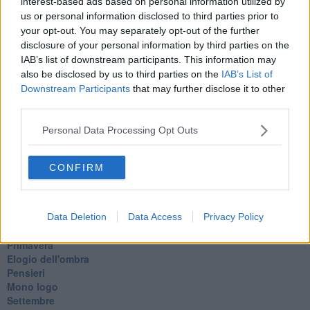
interest-based ads based on personal information utilized by
Il guardiano
us or personal information disclosed to third parties prior to
Lo sgombero
your opt-out. You may separately opt-out of the further
Erodoto e Tucidide
disclosure of your personal information by third parties on the
Il padre della storia
IAB’s list of downstream participants. This information may
Pensieri brevi
also be disclosed by us to third parties on the
IAB’s List of
L'evoluzione della specie
Downstream Participants
that may further disclose it to other
Il servizio
third parties.
Riflessioni
L'Oscuro
Personal Data Processing Opt Outs
Generazioni
Cristobal
Il paese dei balocchi
CONFIRM
Ciò che resta
La balena
Vittorio
La bufera
Data Deletion
Data Access
Privacy Policy
Il mago, la pera e il Bar la Posta
Primavera
Elogio dell'ombra
Pensieri
Mono logo
Settembre