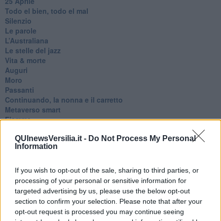
25 Aprile
Todo el bien, todo el mal
Silenzio
Le parole
​L’Australiana
Le stelle del jazz
Vita & morte
Auguri
Moro
Passanti
Continuando, la nonna e il carretto
Metaverso smart
Fiamme
Anzi
QUInewsVersilia.it -
Do Not Process My Personal
Confessioni autoreferenziali
Information
Utopie
Estate
Il lago
If you wish to opt-out of the sale, sharing to third parties, or
Il diluvio
processing of your personal or sensitive information for
La classe
targeted advertising by us, please use the below opt-out
Pensieri incoerenti
section to confirm your selection. Please note that after your
Dal balcone
opt-out request is processed you may continue seeing
Insomnia