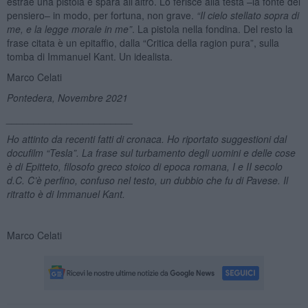
estrae una pistola e spara all’altro. Lo ferisce alla testa –la fonte del
pensiero– in modo, per fortuna, non grave.
“
Il cielo stellato sopra di
me, e la legge morale in me”
. La pistola nella fondina. Del resto la
frase citata è un epitaffio, dalla “Critica della ragion pura”, sulla
tomba di Immanuel Kant. Un idealista.
Marco Celati
Pontedera, N
ovembre 20
21
_______________________
Ho attinto da recenti fatti di cronaca. Ho riportato suggestioni dal
docufilm “Tesla”. La frase sul turbamento degli uomini e delle cose
è di Epitteto, filosofo greco stoico di epoca romana, I e II secolo
d.C. C’è perfino, confuso nel testo, un dubbio che fu di Pavese. Il
ritratto è di Immanuel Kant.
Marco Celati