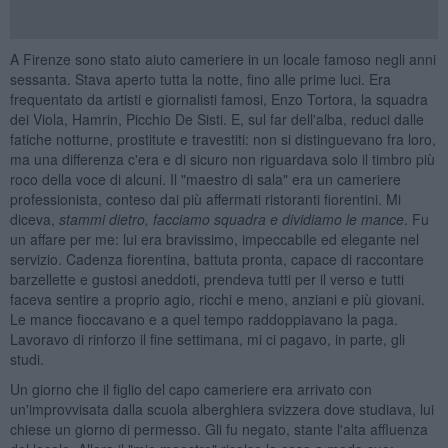
A Firenze sono stato aiuto cameriere in un locale famoso negli anni
sessanta. Stava aperto tutta la notte, fino alle prime luci. Era
frequentato da artisti e giornalisti famosi, Enzo Tortora, la squadra
dei Viola, Hamrin, Picchio De Sisti. E, sul far dell'alba, reduci dalle
fatiche notturne, prostitute e travestiti: non si distinguevano fra loro,
ma una differenza c'era e di sicuro non riguardava solo il timbro più
roco della voce di alcuni. Il "maestro di sala" era un cameriere
professionista, conteso dai più affermati ristoranti fiorentini. Mi
diceva,
stammi dietro, facciamo squadra e dividiamo le mance
. Fu
un affare per me: lui era bravissimo, impeccabile ed elegante nel
servizio. Cadenza fiorentina, battuta pronta, capace di raccontare
barzellette e gustosi aneddoti, prendeva tutti per il verso e tutti
faceva sentire a proprio agio, ricchi e meno, anziani e più giovani.
Le mance fioccavano e a quel tempo raddoppiavano la paga.
Lavoravo di rinforzo il fine settimana, mi ci pagavo, in parte, gli
studi.
Un giorno che il figlio del capo cameriere era arrivato con
un'improvvisata dalla scuola alberghiera svizzera dove studiava, lui
chiese un giorno di permesso. Gli fu negato, stante l'alta affluenza