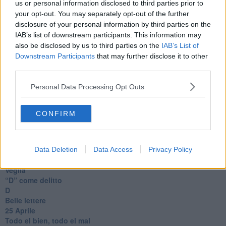
us or personal information disclosed to third parties prior to
Charlie
your opt-out. You may separately opt-out of the further
Il telefono del vento
disclosure of your personal information by third parties on the
Testamento & Commiato
IAB’s list of downstream participants. This information may
Poeta
also be disclosed by us to third parties on the
IAB’s List of
​La colpa - Memorie del commissario
Downstream Participants
that may further disclose it to other
Autunno
third parties.
Gracias a la vida
Somnium
Personal Data Processing Opt Outs
Fly me to the moon
Hop!
O sonho de um prisioneiro
CONFIRM
Memòrias
Sto qui
Scrivi
Bestiario
Data Deletion
Data Access
Privacy Policy
Pillole
Veglia
​“D” come delitto
D
Belle lettere
25 Aprile
Todo el bien, todo el mal