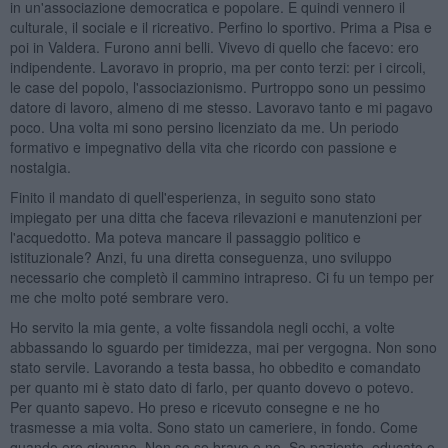
in un'associazione democratica e popolare. E quindi vennero il
culturale, il sociale e il ricreativo. Perfino lo sportivo. Prima a Pisa e
poi in Valdera. Furono anni belli. Vivevo di quello che facevo: ero
indipendente. Lavoravo in proprio, ma per conto terzi: per i circoli,
le case del popolo, l'associazionismo. Purtroppo sono un pessimo
datore di lavoro, almeno di me stesso. Lavoravo tanto e mi pagavo
poco. Una volta mi sono persino licenziato da me. Un periodo
formativo e impegnativo della vita che ricordo con passione e
nostalgia.
Finito il mandato di quell'esperienza, in seguito sono stato
impiegato per una ditta che faceva rilevazioni e manutenzioni per
l'acquedotto. Ma poteva mancare il passaggio politico e
istituzionale? Anzi, fu una diretta conseguenza, uno sviluppo
necessario che completò il cammino intrapreso. Ci fu un tempo per
me che molto poté sembrare vero.
Ho servito la mia gente, a volte fissandola negli occhi, a volte
abbassando lo sguardo per timidezza, mai per vergogna. Non sono
stato servile. Lavorando a testa bassa, ho obbedito e comandato
per quanto mi è stato dato di farlo, per quanto dovevo o potevo.
Per quanto sapevo. Ho preso e ricevuto consegne e ne ho
trasmesse a mia volta. Sono stato un cameriere, in fondo. Come
quando ero giovane. Non so se bravo o no. Se paziente, educato o