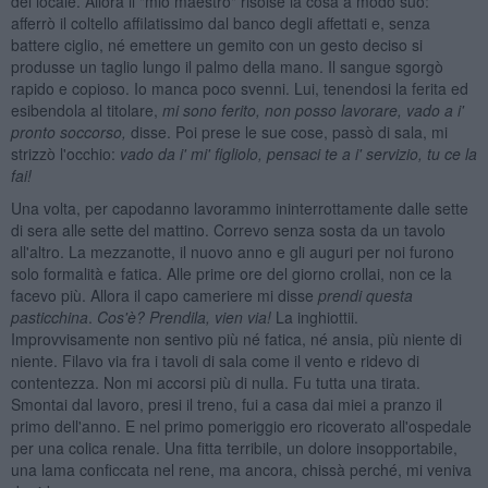
del locale. Allora il "mio maestro" risolse la cosa a modo suo:
afferrò il coltello affilatissimo dal banco degli affettati e, senza
battere ciglio, né emettere un gemito con un gesto deciso si
produsse un taglio lungo il palmo della mano. Il sangue sgorgò
rapido e copioso. Io manca poco svenni. Lui, tenendosi la ferita ed
esibendola al titolare,
mi sono ferito, non posso lavorare, vado a i'
pronto soccorso,
disse. Poi prese le sue cose, passò di sala, mi
strizzò l'occhio:
vado da i' mi' figliolo, pensaci te a i' servizio, tu ce la
fai!
Una volta, per capodanno lavorammo ininterrottamente dalle sette
di sera alle sette del mattino. Correvo senza sosta da un tavolo
all'altro. La mezzanotte, il nuovo anno e gli auguri per noi furono
solo formalità e fatica. Alle prime ore del giorno crollai, non ce la
facevo più. Allora il capo cameriere mi disse
prendi questa
pasticchina
.
Cos'è? Prendila, vien via!
La inghiottii.
Improvvisamente non sentivo più né fatica, né ansia, più niente di
niente. Filavo via fra i tavoli di sala come il vento e ridevo di
contentezza. Non mi accorsi più di nulla. Fu tutta una tirata.
Smontai dal lavoro, presi il treno, fui a casa dai miei a pranzo il
primo dell'anno. E nel primo pomeriggio ero ricoverato all'ospedale
per una colica renale. Una fitta terribile, un dolore insopportabile,
una lama conficcata nel rene, ma ancora, chissà perché, mi veniva