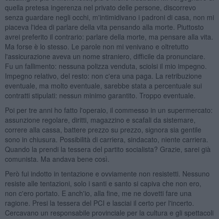
quella pretesa ingerenza nel privato delle persone, discorrevo
senza guardare negli occhi, m'intimidivano i padroni di casa, non mi
piaceva l'idea di parlare della vita pensando alla morte. Piuttosto
avrei preferito il contrario: parlare della morte, ma pensare alla vita.
Ma forse è lo stesso. Le parole non mi venivano e oltretutto
l'assicurazione aveva un nome straniero, difficile da pronunciare.
Fu un fallimento: nessuna polizza venduta, sciolsi il mio impegno.
Impegno relativo, del resto: non c'era una paga. La retribuzione
eventuale, ma molto eventuale, sarebbe stata a percentuale sui
contratti stipulati: nessun minimo garantito. Troppo eventuale.
Poi per tre anni ho fatto l'operaio, il commesso in un supermercato:
assunzione regolare, diritti, magazzino e scafali da sistemare,
correre alla cassa, battere prezzo su prezzo, signora sia gentile
sono in chiusura. Possibilità di carriera, sindacato, niente carriera.
Quando la prendi la tessera del partito socialista? Grazie, sarei già
comunista. Ma andava bene così.
Però fui indotto in tentazione e ovviamente non resistetti. Nessuno
resiste alle tentazioni, solo i santi e santo si capiva che non ero,
non c'ero portato. E anch'io, alla fine, me ne dovetti fare una
ragione. Presi la tessera del PCI e lasciai il certo per l'incerto.
Cercavano un responsabile provinciale per la cultura e gli spettacoli