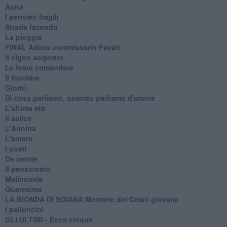
Anna
I pensieri fragili
Strada facendo
La pioggia
FINAL Adeus commissario Favati
Il cigno serpente
Le feste comandate
Il focolare
Giorni.
Di cosa parliamo, quando parliamo d'amore
L'ultima età
Il salice
L'Annina
L'amore
I poeti
De mente
Il pensionato
Malinconie
Quaresima
LA BIONDA DI SOIANA Memorie del Celati giovane
I palloncini
GLI ULTIMI - Ecco cinque