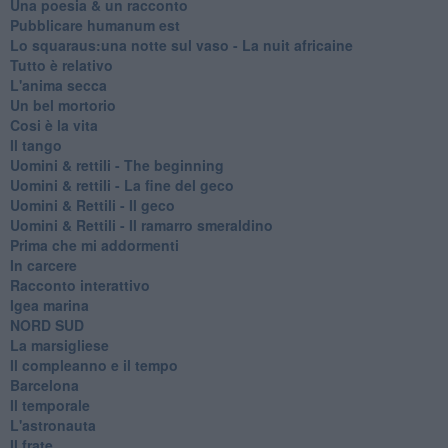
Una poesia & un racconto
Pubblicare humanum est
Lo squaraus:una notte sul vaso - La nuit africaine
Tutto è relativo
L'anima secca
Un bel mortorio
Cosi è la vita
Il tango
​Uomini & rettili - The beginning
​Uomini & rettili - La fine del geco
Uomini & Rettili - Il geco
Uomini & Rettili - Il ramarro smeraldino
Prima che mi addormenti
In carcere
Racconto interattivo
Igea marina
​NORD SUD
La marsigliese
Il compleanno e il tempo
Barcelona
Il temporale
L'astronauta
Il frate