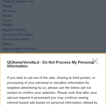
Prima di andare via
Triage
Persona
Relitti
Lucio
PRIMO
Sogni & incubi
Accidenti all’amore
Protezione civile
Walter
Appunti per l'inverno
Il muro di Baj
Biografia emotiva
La tempesta e altro
QUInewsVersilia.it -
Do Not Process My Personal
Information
Umani
I bolidi
Parole
If you wish to opt-out of the sale, sharing to third parties, or
Amarezza
processing of your personal or sensitive information for
Colpa & merito
targeted advertising by us, please use the below opt-out
Vento
section to confirm your selection. Please note that after your
​LA PANCHINA ROSSA Requiem per il Commissario
opt-out request is processed you may continue seeing
Ospedali del cuore
interest-based ads based on personal information utilized by
Coraçào