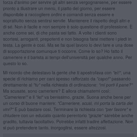
forza d'animo per servire gli altri senza vergognarsene, per essere
pronto a illustrare un menù, il piatto del giorno, per essere
disponibile a raccogliere ordini e comandi senza essere e
soprattutto senza sentirsi servile. Mantenere il rispetto degli altri e
di sé. Non è facile e non sempre è solo questione di professione. È
anche come sei, di che pasta sei fatto. A volte i clienti sono
scortesi, arroganti, prepotenti e non bisogna farsi mettere i piedi in
testa. La gente è così. Ma se fai quel lavoro lo devi fare e una dose
di sopportazione comunque ti occorre. Come lo so? Ho fatto il
cameriere e il barista ai tempi dell'università per qualche anno. Per
questo lo so.
Mi ricordo che detestavo la gente che ti apostrofava con
"eì
!"
, una
specie di richiamo per cani spesso rafforzato da
"capo!"
passando
direttamente al
"tu"
nella richiesta di ordinazione:
"mi porti il pane?"
Ma scusate, sono cameriere? E allora chiamatemi così:
"Cameriere!"
e il
"lei"
va benissimo, grazie. Suona anche bene per
un corso di buone maniere:
"Cameriere, scusi, mi porta la carta dei
vini?"
E può bastare così. Terminare la richiesta con
"per favore"
e
chiudere con un educato quanto perentorio
"grazie"
sarebbe anche
gradito, tuttavia facoltativo. Potrebbe infatti tradire affettazione. Non
si può pretendere tanto, inorgoglirsi, essere altezzosi.