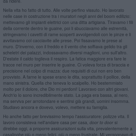
da ridere.
Nella vita ho fatto di tutto. Alle volte perfino vissuto. Ho lavorato
nelle case in costruzione tra i muratori negli anni del boom edilizio:
mettevamo gli impianti elettrici con una ditta artigiana. Tiravamo i fili
della corrente dentro le guaine, poi li sbucciavamo alle estremità,
stringevamo i cavetti di rame scoperti avvolgendoli con le pinze e li
avvitavamo col cacciavite alle prese. Poi fissavamo le prese al
muro. D'inverno, con il freddo e il vento che soffiava gelido tra gli
scheletri dei palazzi, indossavamo diversi maglioni, uno sull'altro.
D'estate il caldo toglieva il respiro. La fatica maggiore era fare le
tracce nel muro per inserire le guaine. Ci voleva forza di braccia e
precisione nel colpo di mazza: due requisiti di cui non ero ben
provvisto. A farne le spese erano le dita, soprattutto il pollice, della
mano sinistra. Quella che teneva lo scalpello. Ho bestemmiato
molto per il dolore, che Dio mi perdoni! Lavoravo con altri giovani.
Anch'io lo sono incredibilmente stato. La paga era bassa, al nero,
ma serviva per arrotondare e sentirsi già grandi, uomini insomma.
Studiavo ancora e dovevo, volevo, mettere su famiglia.
Ho anche fatto per brevissimo tempo l'assicuratore: polizze vita. Il
lavoro consisteva nell'andare casa per casa,
door to door
si
direbbe oggi, a proporre assicurazioni sulla vita, prevalentemente a
casalinghe più o meno felici, più o meno frustrate. Mi vergognavo di