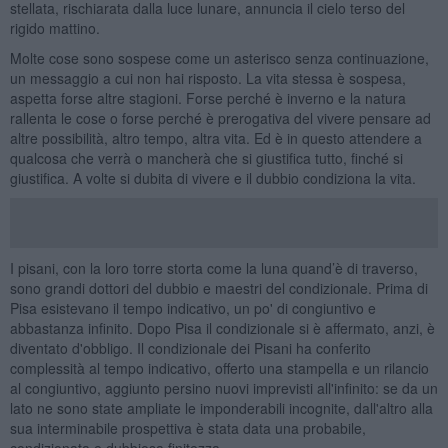
stellata, rischiarata dalla luce lunare, annuncia il cielo terso del
rigido mattino.
Molte cose sono sospese come un asterisco senza continuazione,
un messaggio a cui non hai risposto. La vita stessa è sospesa,
aspetta forse altre stagioni. Forse perché è inverno e la natura
rallenta le cose o forse perché è prerogativa del vivere pensare ad
altre possibilità, altro tempo, altra vita. Ed è in questo attendere a
qualcosa che verrà o mancherà che si giustifica tutto, finché si
giustifica. A volte si dubita di vivere e il dubbio condiziona la vita.
I pisani, con la loro torre storta come la luna quand’è di traverso,
sono grandi dottori del dubbio e maestri del condizionale. Prima di
Pisa esistevano il tempo indicativo, un po' di congiuntivo e
abbastanza infinito. Dopo Pisa il condizionale si è affermato, anzi, è
diventato d'obbligo. Il condizionale dei Pisani ha conferito
complessità al tempo indicativo, offerto una stampella e un rilancio
al congiuntivo, aggiunto persino nuovi imprevisti all'infinito: se da un
lato ne sono state ampliate le imponderabili incognite, dall'altro alla
sua interminabile prospettiva è stata data una probabile,
condizionata e dubbiosa finitezza.