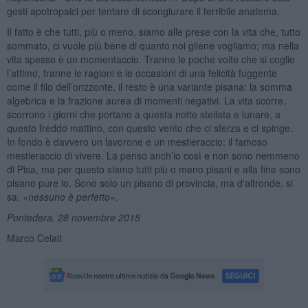
gesti apotropaici per tentare di scongiurare il terribile anatema.
Il fatto è che tutti, più o meno, siamo alle prese con la vita che, tutto
sommato, ci vuole più bene di quanto noi gliene vogliamo; ma nella
vita spesso è un momentaccio. Tranne le poche volte che si coglie
l’attimo, tranne le ragioni e le occasioni di una felicità fuggente
come il filo dell’orizzonte, il resto è una variante pisana: la somma
algebrica e la frazione aurea di momenti negativi. La vita scorre,
scorrono i giorni che portano a questa notte stellata e lunare, a
questo freddo mattino, con questo vento che ci sferza e ci spinge.
In fondo è davvero un lavorone e un mestieraccio: il famoso
mestieraccio di vivere. La penso anch’io così e non sono nemmeno
di Pisa, ma per questo siamo tutti più o meno pisani e alla fine sono
pisano pure io. Sono solo un pisano di provincia, ma d'altronde, si
sa,
«
nessuno è perfetto»
.
Pontedera, 28 novembre 2015
Marco Celati