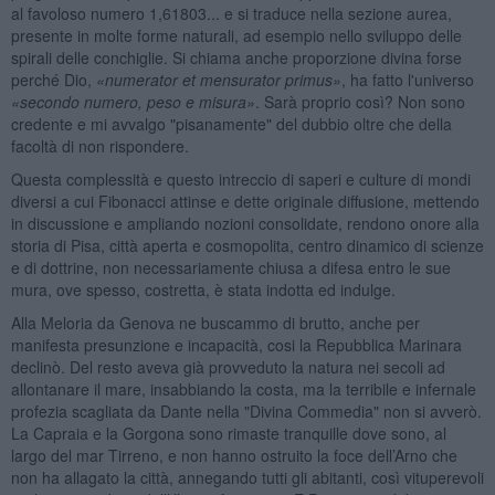
al favoloso numero 1,61803... e si traduce nella sezione aurea,
presente in molte forme naturali, ad esempio nello sviluppo delle
spirali delle conchiglie. Si chiama anche proporzione divina forse
perché Dio,
«
numerator et mensurator primus»
, ha fatto l'universo
«
secondo numero, peso e misura»
. Sarà proprio così? Non sono
credente e mi avvalgo "pisanamente" del dubbio oltre che della
facoltà di non rispondere.
Questa complessità e questo intreccio di saperi e culture di mondi
diversi a cui Fibonacci attinse e dette originale diffusione, mettendo
in discussione e ampliando nozioni consolidate, rendono onore alla
storia di Pisa, città aperta e cosmopolita, centro dinamico di scienze
e di dottrine, non necessariamente chiusa a difesa entro le sue
mura, ove spesso, costretta, è stata indotta ed indulge.
Alla Meloria da Genova ne buscammo di brutto, anche per
manifesta presunzione e incapacità, cosi la Repubblica Marinara
declinò. Del resto aveva già provveduto la natura nei secoli ad
allontanare il mare, insabbiando la costa, ma la terribile e infernale
profezia scagliata da Dante nella "Divina Commedia" non si avverò.
La Capraia e la Gorgona sono rimaste tranquille dove sono, al
largo del mar Tirreno, e non hanno ostruito la foce dell’Arno che
non ha allagato la città, annegando tutti gli abitanti, così vituperevoli