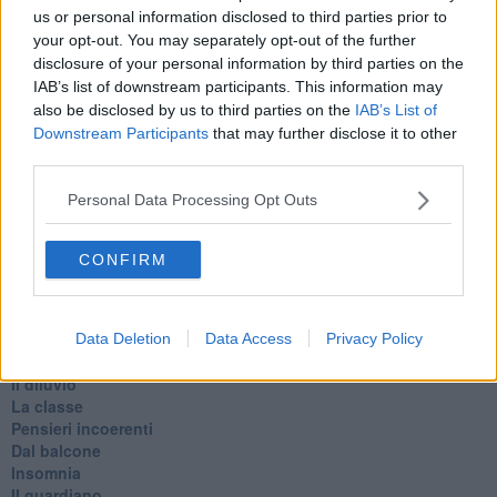
Todo el bien, todo el mal
us or personal information disclosed to third parties prior to
Silenzio
your opt-out. You may separately opt-out of the further
Le parole
disclosure of your personal information by third parties on the
​L’Australiana
IAB’s list of downstream participants. This information may
Le stelle del jazz
also be disclosed by us to third parties on the
IAB’s List of
Vita & morte
Downstream Participants
that may further disclose it to other
Auguri
third parties.
Moro
Passanti
Personal Data Processing Opt Outs
Continuando, la nonna e il carretto
Metaverso smart
Fiamme
CONFIRM
Anzi
Confessioni autoreferenziali
Utopie
Estate
Data Deletion
Data Access
Privacy Policy
Il lago
Il diluvio
La classe
Pensieri incoerenti
Dal balcone
Insomnia
Il guardiano