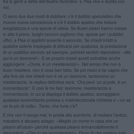
tra le genti a detta dell’illustre fiorentino. E Pisa vive e dubita con
noi.
Ci sono due due modi di dubitare: c’è il dubbio speculativo che
muove nuova conoscenza e c’è il dubbio apatico che induce
svogliatezza e una specie di ubbía. Se illustri pisani hanno messo
in atto il primo, luoghi comuni vogliono che, specie per i pubblici
uffici, a Pisa si applichi sovente il secondo. Se chiedi infatti a
qualche solerte impiegato di attivarsi per qualcosa, la prestazione
di un pubblico servizio ad esempio, potresti sentirti rispondere:
«Ma
qui
è un lavorone!»
. E se proprio insisti questi potrebbe anche
aggiungere:
«
Ovvia, è un mestieraccio!»
. Nel senso che non è
buon mestiere, non è cosa ben fatta. Se poi riesci a far capire che
alla fine ciò che chiedi non è né un lavorone, tantomeno un
mestieraccio, la replica definitiva sarà:
“
Ora però ‘un si pole, è un
momentaccio”
. E così le tre fasi: lavorone, mestieraccio e
momentaccio, in cui si dispiega il dubbio apatico, scoraggiano
qualsiasi soverchiante pretesa o malintenzionata richiesta e
«’
un se
ne fa più di nulla»
. Tanto, che furia c’è?
E che non ti venga mai, in preda allo sconforto, di recitare l’antico,
macabro e abusato adagio:
«
Meglio un morto in casa che un
pisano all’
uscio»
perché qualsiasi pisano immancabilmente ti
risponderà:
«
Che tu sia accontentato!»
. Dopo di che restano solo