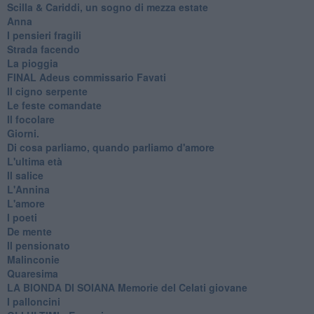
​Scilla & Cariddi, un sogno di mezza estate
Anna
I pensieri fragili
Strada facendo
La pioggia
FINAL Adeus commissario Favati
Il cigno serpente
Le feste comandate
Il focolare
Giorni.
Di cosa parliamo, quando parliamo d'amore
L'ultima età
Il salice
L'Annina
L'amore
I poeti
De mente
Il pensionato
Malinconie
Quaresima
LA BIONDA DI SOIANA Memorie del Celati giovane
I palloncini