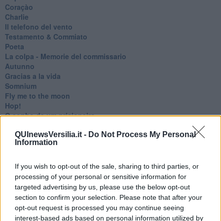
Coraçào
Charlie
Il telefono del vento
Testamento & Commiato
Poeta
​La colpa - Memorie del commissario
Autunno
Gracias a la vida
Somnium
Fly me to the moon
Hop!
O sonho de um prisioneiro
Memòrias
QUInewsVersilia.it -
Do Not Process My Personal
Sto qui
Information
Scrivi
Bestiario
Pillole
If you wish to opt-out of the sale, sharing to third parties, or
Veglia
processing of your personal or sensitive information for
​“D” come delitto
targeted advertising by us, please use the below opt-out
D
section to confirm your selection. Please note that after your
Belle lettere
opt-out request is processed you may continue seeing
25 Aprile
interest-based ads based on personal information utilized by