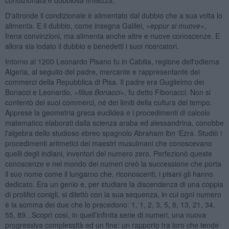
D'altronde il condizionale è alimentato dal dubbio che a sua volta lo
alimenta. E il dubbio, come insegna Galilei,
«
eppur si muove»
,
frena convinzioni, ma alimenta anche altre e nuove conoscenze. E
allora sia lodato il dubbio e benedetti i suoi ricercatori.
Intorno al 1200 Leonardo Pisano fu in Cabilia, regione dell'odierna
Algeria, al seguito del padre, mercante e rappresentante dei
commerci della Repubblica di Pisa. Il padre era Guglielmo dei
Bonacci e Leonardo,
«
filius Bonacci»
, fu detto Fibonacci. Non si
contentò dei suoi commerci, né dei limiti della cultura del tempo.
Apprese la geometria greca euclidea e i procedimenti di calcolo
matematico elaborati dalla scienza araba ed alessandrina, conobbe
l'algebra dello studioso ebreo spagnolo Abraham ibn 'Ezra. Studiò i
procedimenti aritmetici dei maestri musulmani che conoscevano
quelli degli indiani, inventori del numero zero. Perfezionò queste
conoscenze e nel mondo dei numeri creò la successione che porta
il suo nome come il lungarno che, riconoscenti, i pisani gli hanno
dedicato. Era un genio e, per studiare la discendenza di una coppia
di prolifici conigli, si dilettò con la sua sequenza, in cui ogni numero
è la somma dei due che lo precedono: 1, 1, 2, 3, 5, 8, 13, 21, 34,
55, 89...Scoprì così, in quell'infinita serie di numeri, una nuova
progressiva complessità ed un fine: un rapporto tra loro che tende